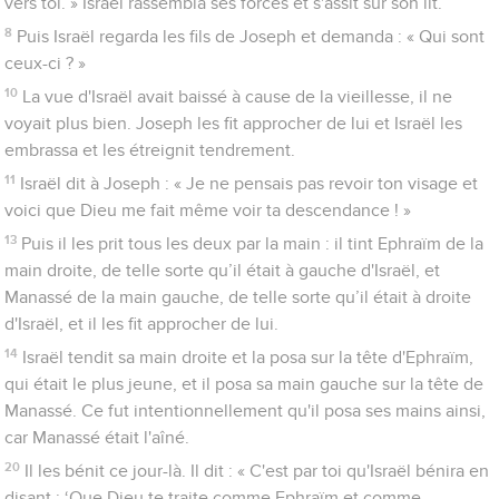
vers toi. » Israël rassembla ses forces et s'assit sur son lit.
8
Puis Israël regarda les fils de Joseph et demanda : « Qui sont
ceux-ci ? »
10
La vue d'Israël avait baissé à cause de la vieillesse, il ne
voyait plus bien. Joseph les fit approcher de lui et Israël les
embrassa et les étreignit tendrement.
11
Israël dit à Joseph : « Je ne pensais pas revoir ton visage et
voici que Dieu me fait même voir ta descendance ! »
13
Puis il les prit tous les deux par la main : il tint Ephraïm de la
main droite, de telle sorte qu’il était à gauche d'Israël, et
Manassé de la main gauche, de telle sorte qu’il était à droite
d'Israël, et il les fit approcher de lui.
14
Israël tendit sa main droite et la posa sur la tête d'Ephraïm,
qui était le plus jeune, et il posa sa main gauche sur la tête de
Manassé. Ce fut intentionnellement qu'il posa ses mains ainsi,
car Manassé était l'aîné.
20
Il les bénit ce jour-là. Il dit : « C'est par toi qu'Israël bénira en
disant : ‘Que Dieu te traite comme Ephraïm et comme