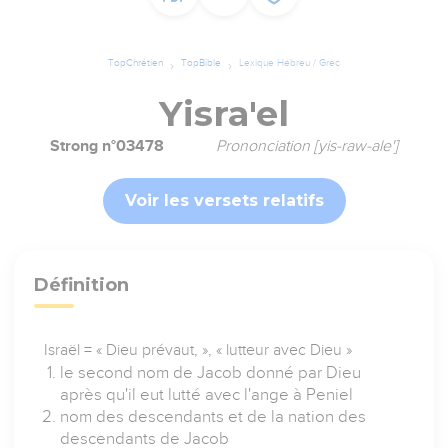
TopChrétien
TopBible
Lexique Hébreu / Grec
Yisra'el
Strong n°03478
Prononciation [yis-raw-ale']
Voir les versets relatifs
Définition
Israël = « Dieu prévaut, », « lutteur avec Dieu »
le second nom de Jacob donné par Dieu
après qu'il eut lutté avec l'ange à Peniel
nom des descendants et de la nation des
descendants de Jacob