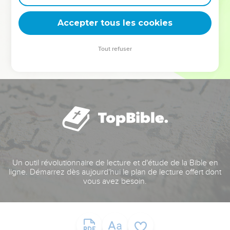
deviennent vos tremplins. Que vous guidiez un ministère, une
équipe, un groupe ou une famille, leur expérience est faite
Accepter tous les cookies
pour vous.
Tout refuser
Je découvre l’événement
Un outil révolutionnaire de lecture et d'étude de la Bible en
ligne. Démarrez dès aujourd'hui le plan de lecture offert dont
vous avez besoin.