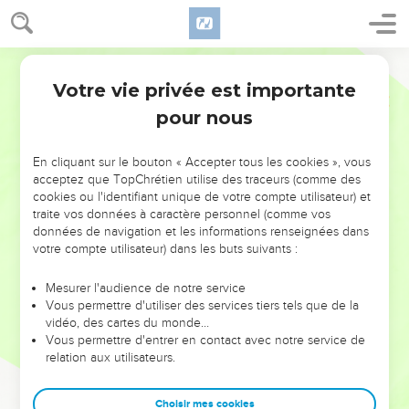
Votre vie privée est importante
pour nous
NE MANQUEZ PAS L’ÉVÉNEMENT
En cliquant sur le bouton « Accepter tous les cookies », vous
DE L’ANNÉE !
acceptez que TopChrétien utilise des traceurs (comme des
cookies ou l'identifiant unique de votre compte utilisateur) et
ET SI LEURS ERREURS POUVAIENT VOUS ÉVITER LES
traite vos données à caractère personnel (comme vos
VOTRES ?
données de navigation et les informations renseignées dans
votre compte utilisateur) dans les buts suivants :
On admire souvent les leaders pour leurs réussites, leur impact,
leur foi ou leur vision. Mais on voit moins les doutes, les erreurs
Mesurer l'audience de notre service
Vous permettre d'utiliser des services tiers tels que de la
et les saisons difficiles qu'ils ont traversés, alors même que ce
vidéo, des cartes du monde…
sont elles qui les ont façonnés.
Vous permettre d'entrer en contact avec notre service de
relation aux utilisateurs.
Dans cette conférence, leaders, entrepreneurs, et responsables
reviennent sur les erreurs marquantes de leur parcours et les
clés pour avancer avec plus de sagesse afin que leurs erreurs
Choisir mes cookies