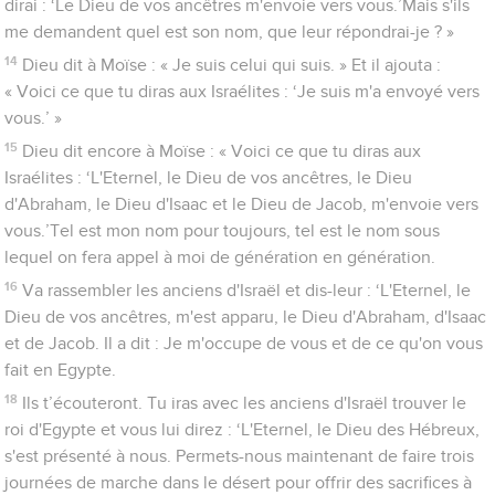
dirai : ‘Le Dieu de vos ancêtres m'envoie vers vous.’Mais s'ils
me demandent quel est son nom, que leur répondrai-je ? »
14
Dieu dit à Moïse : « Je suis celui qui suis. » Et il ajouta :
« Voici ce que tu diras aux Israélites : ‘Je suis m'a envoyé vers
vous.’ »
15
Dieu dit encore à Moïse : « Voici ce que tu diras aux
Israélites : ‘L'Eternel, le Dieu de vos ancêtres, le Dieu
d'Abraham, le Dieu d'Isaac et le Dieu de Jacob, m'envoie vers
vous.’Tel est mon nom pour toujours, tel est le nom sous
lequel on fera appel à moi de génération en génération.
16
Va rassembler les anciens d'Israël et dis-leur : ‘L'Eternel, le
Dieu de vos ancêtres, m'est apparu, le Dieu d'Abraham, d'Isaac
et de Jacob. Il a dit : Je m'occupe de vous et de ce qu'on vous
fait en Egypte.
18
Ils t’écouteront. Tu iras avec les anciens d'Israël trouver le
roi d'Egypte et vous lui direz : ‘L'Eternel, le Dieu des Hébreux,
s'est présenté à nous. Permets-nous maintenant de faire trois
journées de marche dans le désert pour offrir des sacrifices à