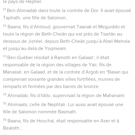
le pays de Hépher.
11
Ben-Abinadab dans toute la contrée de Dor. Il avait épousé
Taphath, une fille de Salomon.
12
Baana, fils d’Ahiloud, gouvernait Taanak et Meguiddo et
toute la région de Beth-Cheân qui est près de Tsartân au-
dessous de Jizréel, depuis Beth-Cheân jusqu’à Abel-Mehola
et jusqu’au-delà de Yoqmeam.
13
Ben-Guéber résidait à Ramoth en Galaad ; il était
responsable de la région des villages de Yaïr, fils de
Manassé, en Galaad, et de la contrée d’Argob en *Basan qui
comprenait soixante grandes villes fortifiées, munies de
remparts et fermées par des barres de bronze.
14
Ahinadab, fils d’Iddo, supervisait la région de Mahanaïm.
15
Ahimaats, celle de Nephtali. Lui aussi avait épousé une
fille de Salomon nommée Basmath.
16
Baana, fils de Houchaï, était responsable en Aser et à
Bealoth ;