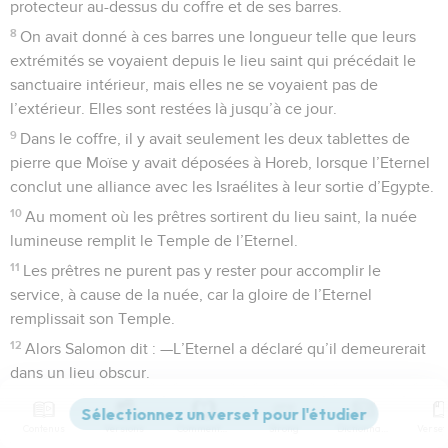
protecteur au-dessus du coffre et de ses barres.
8
On avait donné à ces barres une longueur telle que leurs
extrémités se voyaient depuis le lieu saint qui précédait le
sanctuaire intérieur, mais elles ne se voyaient pas de
l’extérieur. Elles sont restées là jusqu’à ce jour.
9
Dans le coffre, il y avait seulement les deux tablettes de
pierre que Moïse y avait déposées à Horeb, lorsque l’Eternel
conclut une alliance avec les Israélites à leur sortie d’Egypte.
10
Au moment où les prêtres sortirent du lieu saint, la nuée
lumineuse remplit le Temple de l’Eternel.
11
Les prêtres ne purent pas y rester pour accomplir le
service, à cause de la nuée, car la gloire de l’Eternel
remplissait son Temple.
12
Alors Salomon dit : —L’Eternel a déclaré qu’il demeurerait
dans un lieu obscur.
13
J’ai enfin bâti pour toi une résidence, un lieu où tu
habiteras éternellement !
Contenus
Versions
Commentaires
Strong
Dictionnaire