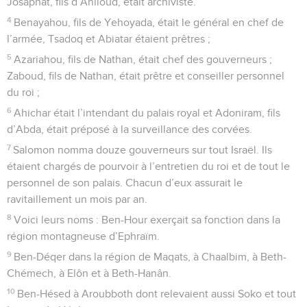
Josaphat, fils d’Ahiloud, était archiviste.
4
Benayahou, fils de Yehoyada, était le général en chef de
l’armée, Tsadoq et Abiatar étaient prêtres ;
5
Azariahou, fils de Nathan, était chef des gouverneurs ;
Zaboud, fils de Nathan, était prêtre et conseiller personnel
du roi ;
6
Ahichar était l’intendant du palais royal et Adoniram, fils
d’Abda, était préposé à la surveillance des corvées.
7
Salomon nomma douze gouverneurs sur tout Israël. Ils
étaient chargés de pourvoir à l’entretien du roi et de tout le
personnel de son palais. Chacun d’eux assurait le
ravitaillement un mois par an.
8
Voici leurs noms : Ben-Hour exerçait sa fonction dans la
région montagneuse d’Ephraïm.
9
Ben-Déqer dans la région de Maqats, à Chaalbim, à Beth-
Chémech, à Elôn et à Beth-Hanân.
10
Ben-Hésed à Aroubboth dont relevaient aussi Soko et tout