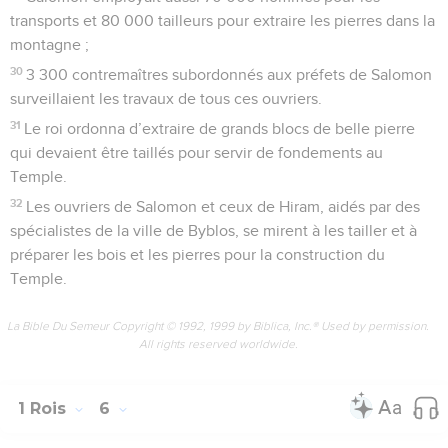
transports et 80 000 tailleurs pour extraire les pierres dans la
montagne ;
30
3 300 contremaîtres subordonnés aux préfets de Salomon
surveillaient les travaux de tous ces ouvriers.
31
Le roi ordonna d’extraire de grands blocs de belle pierre
qui devaient être taillés pour servir de fondements au
Temple.
32
Les ouvriers de Salomon et ceux de Hiram, aidés par des
spécialistes de la ville de Byblos, se mirent à les tailler et à
préparer les bois et les pierres pour la construction du
Temple.
La Bible Du Semeur Copyright © 1992, 1999 by Biblica, Inc.® Used by permission.
All rights reserved worldwide.
1 Rois
6