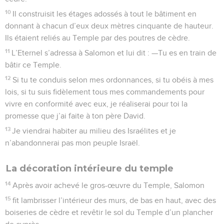
10
Il construisit les étages adossés à tout le bâtiment en
donnant à chacun d’eux deux mètres cinquante de hauteur.
Ils étaient reliés au Temple par des poutres de cèdre.
11
L’Eternel s’adressa à Salomon et lui dit : —Tu es en train de
bâtir ce Temple.
12
Si tu te conduis selon mes ordonnances, si tu obéis à mes
lois, si tu suis fidèlement tous mes commandements pour
vivre en conformité avec eux, je réaliserai pour toi la
promesse que j’ai faite à ton père David.
13
Je viendrai habiter au milieu des Israélites et je
n’abandonnerai pas mon peuple Israël.
La décoration intérieure du temple
14
Après avoir achevé le gros-œuvre du Temple, Salomon
15
fit lambrisser l’intérieur des murs, de bas en haut, avec des
boiseries de cèdre et revêtir le sol du Temple d’un plancher