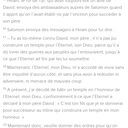
Hiram, le roi de Tyr, qui avait toujours été un allié de
David, envoya des ambassadeurs auprès de Salomon quand
il apprit qu’on l’avait établi roi par l’onction pour succéder à
son père.
16
Salomon envoya des messagers à Hiram pour lui dire :
17
—Tu as toi-même connu David, mon père ; il n’a pas pu
construire un temple pour l’Eternel, son Dieu, parce qu’il a
dû livrer des guerres aux peuples qui l’entouraient, jusqu’à
ce que l’Eternel ait fini par les lui soumettre.
18
Maintenant, l’Eternel, mon Dieu, m’a accordé de vivre sans
être inquiété d’aucun côté, et sans plus avoir à redouter ni
adversaire, ni menace de mauvais coup.
19
A présent, j’ai décidé de bâtir un temple en l’honneur de
l’Eternel, mon Dieu, conformément à ce que l’Eternel a
déclaré à mon père David : « C’est ton fils que je te donnerai
pour successeur au trône qui construira un temple en mon
honneur. »
20
Maintenant donc, veuille donner des ordres pour qu’on