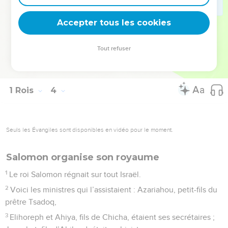
comprirent qu’il avait reçu la sagesse de Dieu pour rendre la
Accepter tous les cookies
justice.
La Bible Du Semeur Copyright © 1992, 1999 by Biblica, Inc.® Used by permission.
Tout refuser
All rights reserved worldwide.
1 Rois
4
Seuls les Évangiles sont disponibles en vidéo pour le moment.
Salomon organise son royaume
1
Le roi Salomon régnait sur tout Israël.
2
Voici les ministres qui l’assistaient : Azariahou, petit-fils du
prêtre Tsadoq,
3
Elihoreph et Ahiya, fils de Chicha, étaient ses secrétaires ;