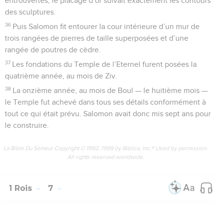
entrouvertes, le placage d’or suivait exactement les contours
des sculptures.
36
Puis Salomon fit entourer la cour intérieure d’un mur de
trois rangées de pierres de taille superposées et d’une
rangée de poutres de cèdre.
37
Les fondations du Temple de l’Eternel furent posées la
quatrième année, au mois de Ziv.
38
La onzième année, au mois de Boul — le huitième mois —
le Temple fut achevé dans tous ses détails conformément à
tout ce qui était prévu. Salomon avait donc mis sept ans pour
le construire.
La Bible Du Semeur Copyright © 1992, 1999 by Biblica, Inc.® Used by permission.
All rights reserved worldwide.
1 Rois
7