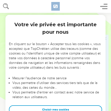
23
Celui-ci déclara finalement : —L’une dit : « C’est ici mon
fils qui est vivant ; et c’est le tien qui est mort. » Mais l’autre
dit : « Pas du tout, c’est ton fils qui est mort et le mien qui est
Semeur
vivant. »
Votre vie privée est importante
1 Rois
3
24
Eh bien, ajouta le roi, qu’on m’apporte une épée. On lui
pour nous
apporta une épée.
25
Alors il dit : —Coupez l’enfant vivant en deux et donnez-
En cliquant sur le bouton « Accepter tous les cookies », vous
en une moitié à chacune.
acceptez que TopChrétien utilise des traceurs (comme des
cookies ou l'identifiant unique de votre compte utilisateur) et
26
Alors la mère de l’enfant vivant, poussée par son amour
traite vos données à caractère personnel (comme vos
pour son fils, s’écria : —De grâce, mon seigneur, qu’on lui
données de navigation et les informations renseignées dans
donne le bébé vivant, qu’on ne le fasse pas mourir ! Mais
votre compte utilisateur) dans les buts suivants :
l’autre dit : —Non, coupez-le en deux. Ainsi il ne sera ni à
moi ni à elle.
Mesurer l'audience de notre service
Vous permettre d'utiliser des services tiers tels que de la
27
Alors le roi prononça son jugement et dit : —Ne tuez pas
vidéo, des cartes du monde…
l’enfant ! Donnez-le à la première des deux femmes. C’est
Vous permettre d'entrer en contact avec notre service de
relation aux utilisateurs.
elle sa vraie mère.
28
Tout Israël apprit le jugement que le roi avait prononcé et
Choisir mes cookies
tous furent remplis d’un profond respect pour lui, car ils