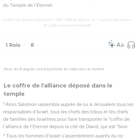
du Temple de l’Eternel.
La Bible Du Semeur Copyright © 1992, 1999 by Biblica, Inc.® Used by permission.
All rights reserved worldwide.
1 Rois
8
Seuls les Évangiles sont disponibles en vidéo pour le moment.
Le coffre de l'alliance déposé dans le
temple
1
Alors Salomon rassembla auprès de lui à Jérusalem tous les
responsables d’Israël, tous les chefs des tribus et les chefs
de familles des Israélites pour faire transporter le *coffre de
l’alliance de l’Eternel depuis la cité de David, qui est *Sion.
2
Tous les hommes d’Israël s’assemblèrent auprès du roi