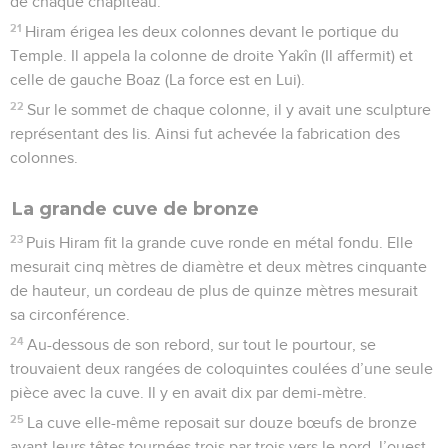
de chaque chapiteau.
21
Hiram érigea les deux colonnes devant le portique du
Temple. Il appela la colonne de droite Yakîn (Il affermit) et
celle de gauche Boaz (La force est en Lui).
22
Sur le sommet de chaque colonne, il y avait une sculpture
représentant des lis. Ainsi fut achevée la fabrication des
colonnes.
La grande cuve de bronze
23
Puis Hiram fit la grande cuve ronde en métal fondu. Elle
mesurait cinq mètres de diamètre et deux mètres cinquante
de hauteur, un cordeau de plus de quinze mètres mesurait
sa circonférence.
24
Au-dessous de son rebord, sur tout le pourtour, se
trouvaient deux rangées de coloquintes coulées d’une seule
pièce avec la cuve. Il y en avait dix par demi-mètre.
25
La cuve elle-même reposait sur douze bœufs de bronze
ayant leurs têtes tournées trois par trois vers le nord, l’ouest,