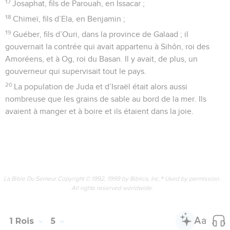
17
Josaphat, fils de Parouah, en Issacar ;
18
Chimeï, fils d’Ela, en Benjamin ;
19
Guéber, fils d’Ouri, dans la province de Galaad ; il
gouvernait la contrée qui avait appartenu à Sihôn, roi des
Amoréens, et à Og, roi du Basan. Il y avait, de plus, un
gouverneur qui supervisait tout le pays.
20
La population de Juda et d’Israël était alors aussi
nombreuse que les grains de sable au bord de la mer. Ils
avaient à manger et à boire et ils étaient dans la joie.
La Bible Du Semeur Copyright © 1992, 1999 by Biblica, Inc.® Used by permission.
All rights reserved worldwide.
1 Rois
5