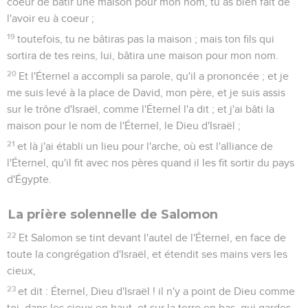
coeur de bâtir une maison pour mon nom, tu as bien fait de
l'avoir eu à coeur ;
19
toutefois, tu ne bâtiras pas la maison ; mais ton fils qui
sortira de tes reins, lui, bâtira une maison pour mon nom.
20
Et l'Éternel a accompli sa parole, qu'il a prononcée ; et je
me suis levé à la place de David, mon père, et je suis assis
sur le trône d'Israël, comme l'Éternel l'a dit ; et j'ai bâti la
maison pour le nom de l'Éternel, le Dieu d'Israël ;
21
et là j'ai établi un lieu pour l'arche, où est l'alliance de
l'Éternel, qu'il fit avec nos pères quand il les fit sortir du pays
d'Égypte.
La prière solennelle de Salomon
22
Et Salomon se tint devant l'autel de l'Éternel, en face de
toute la congrégation d'Israël, et étendit ses mains vers les
cieux,
23
et dit : Éternel, Dieu d'Israël ! il n'y a point de Dieu comme
toi, dans les cieux en haut, et sur la terre en bas, qui gardes