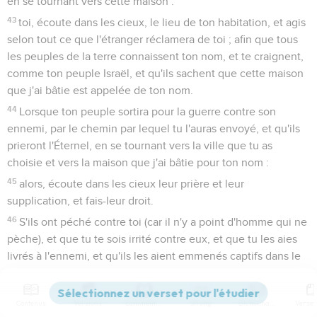
en se tournant vers cette maison :
43
toi, écoute dans les cieux, le lieu de ton habitation, et agis
selon tout ce que l'étranger réclamera de toi ; afin que tous
les peuples de la terre connaissent ton nom, et te craignent,
comme ton peuple Israël, et qu'ils sachent que cette maison
que j'ai bâtie est appelée de ton nom.
44
Lorsque ton peuple sortira pour la guerre contre son
ennemi, par le chemin par lequel tu l'auras envoyé, et qu'ils
prieront l'Éternel, en se tournant vers la ville que tu as
choisie et vers la maison que j'ai bâtie pour ton nom :
45
alors, écoute dans les cieux leur prière et leur
supplication, et fais-leur droit.
46
S'ils ont péché contre toi (car il n'y a point d'homme qui ne
pèche), et que tu te sois irrité contre eux, et que tu les aies
livrés à l'ennemi, et qu'ils les aient emmenés captifs dans le
pays de l'ennemi, loin ou près,
47
et que, dans le pays où ils auront été emmenés captifs, ils
Contenus
Versions
Commentaires
Strong
Dictionnaire
rentrent en eux-mêmes, et reviennent à toi et te supplient,