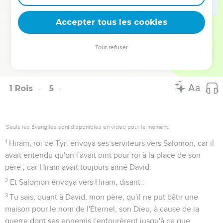
Liban, jusqu'à l'hysope qui sort du mur ; et il parla sur les
bêtes, et sur les oiseaux, et sur les reptiles, et sur les
Accepter tous les cookies
poissons.
34
Et de tous les peuples on venait pour entendre la sagesse
Tout refuser
de Salomon, de la part de tous les rois de la terre qui avaient
entendu parler de sa sagesse.
1 Rois
5
Seuls les Évangiles sont disponibles en vidéo pour le moment.
1
Hiram, roi de Tyr, envoya ses serviteurs vers Salomon, car il
avait entendu qu'on l'avait oint pour roi à la place de son
père ; car Hiram avait toujours aimé David.
2
Et Salomon envoya vers Hiram, disant :
3
Tu sais, quant à David, mon père, qu'il ne put bâtir une
maison pour le nom de l'Éternel, son Dieu, à cause de la
guerre dont ses ennemis l'entourèrent jusqu'à ce que