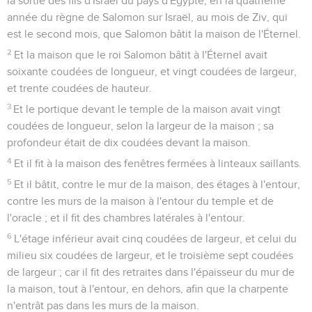
la sortie des fils d'Israël du pays d'Égypte, en la quatrième
année du règne de Salomon sur Israël, au mois de Ziv, qui
est le second mois, que Salomon bâtit la maison de l'Éternel.
2
Et la maison que le roi Salomon bâtit à l'Éternel avait
soixante coudées de longueur, et vingt coudées de largeur,
et trente coudées de hauteur.
3
Et le portique devant le temple de la maison avait vingt
coudées de longueur, selon la largeur de la maison ; sa
profondeur était de dix coudées devant la maison.
4
Et il fit à la maison des fenêtres fermées à linteaux saillants.
5
Et il bâtit, contre le mur de la maison, des étages à l'entour,
contre les murs de la maison à l'entour du temple et de
l'oracle ; et il fit des chambres latérales à l'entour.
6
L'étage inférieur avait cinq coudées de largeur, et celui du
milieu six coudées de largeur, et le troisième sept coudées
de largeur ; car il fit des retraites dans l'épaisseur du mur de
la maison, tout à l'entour, en dehors, afin que la charpente
n'entrât pas dans les murs de la maison.