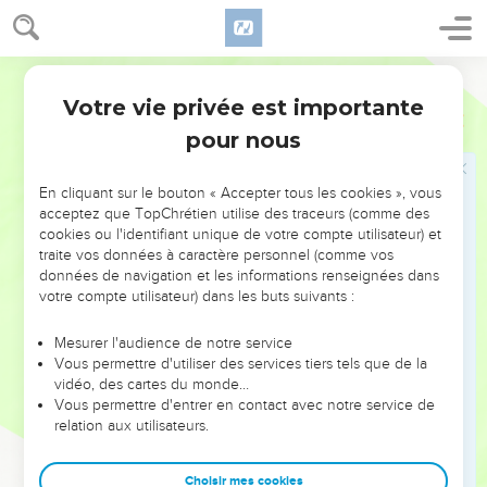
Salomon, chacun en son mois ; ils ne laissaient rien
manquer.
28
Darby
Et ils faisaient venir l'orge et la paille pour les chevaux et
les coursiers au lieu où étaient l'intendant, chacun selon sa
Votre vie privée est importante
1 Rois
4
règle.
pour nous
29
Et Dieu donna à Salomon de la sagesse et une très-grande
intelligence, et un coeur large comme le sable qui est sur le
En cliquant sur le bouton « Accepter tous les cookies », vous
bord de la mer.
acceptez que TopChrétien utilise des traceurs (comme des
cookies ou l'identifiant unique de votre compte utilisateur) et
30
Et la sagesse de Salomon était plus grande que la sagesse
traite vos données à caractère personnel (comme vos
de tous les fils de l'orient et toute la sagesse de l'Égypte.
données de navigation et les informations renseignées dans
votre compte utilisateur) dans les buts suivants :
31
Et il était plus sage qu'aucun homme, plus qu'Éthan,
l'Ezrakhite, et qu'Héman, et Calcol, et Darda, les fils de
Mesurer l'audience de notre service
Makhol. Et sa renommée était répandue parmi toutes les
Vous permettre d'utiliser des services tiers tels que de la
nations, à l'entour.
vidéo, des cartes du monde…
Vous permettre d'entrer en contact avec notre service de
32
Et il proféra trois mille proverbes, et ses cantiques furent
relation aux utilisateurs.
au nombre de mille et cinq.
33
Et il parla sur les arbres, depuis le cèdre qui est sur le
Choisir mes cookies