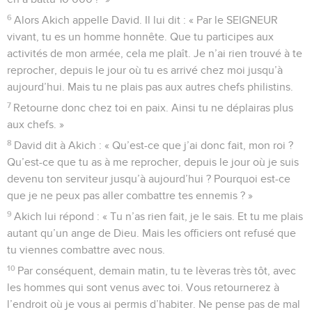
6
Alors Akich appelle David. Il lui dit : « Par le SEIGNEUR
vivant, tu es un homme honnête. Que tu participes aux
activités de mon armée, cela me plaît. Je n’ai rien trouvé à te
reprocher, depuis le jour où tu es arrivé chez moi jusqu’à
aujourd’hui. Mais tu ne plais pas aux autres chefs philistins.
7
Retourne donc chez toi en paix. Ainsi tu ne déplairas plus
aux chefs. »
8
David dit à Akich : « Qu’est-ce que j’ai donc fait, mon roi ?
Qu’est-ce que tu as à me reprocher, depuis le jour où je suis
devenu ton serviteur jusqu’à aujourd’hui ? Pourquoi est-ce
que je ne peux pas aller combattre tes ennemis ? »
9
Akich lui répond : « Tu n’as rien fait, je le sais. Et tu me plais
autant qu’un ange de Dieu. Mais les officiers ont refusé que
tu viennes combattre avec nous.
10
Par conséquent, demain matin, tu te lèveras très tôt, avec
les hommes qui sont venus avec toi. Vous retournerez à
l’endroit où je vous ai permis d’habiter. Ne pense pas de mal