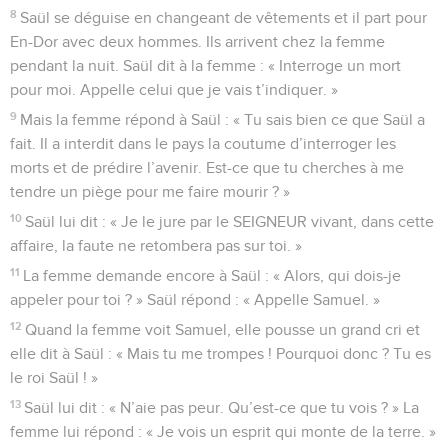
8
Saül se déguise en changeant de vêtements et il part pour
En-Dor avec deux hommes. Ils arrivent chez la femme
pendant la nuit. Saül dit à la femme : « Interroge un mort
pour moi. Appelle celui que je vais t’indiquer. »
9
Mais la femme répond à Saül : « Tu sais bien ce que Saül a
fait. Il a interdit dans le pays la coutume d’interroger les
morts et de prédire l’avenir. Est-ce que tu cherches à me
tendre un piège pour me faire mourir ? »
10
Saül lui dit : « Je le jure par le SEIGNEUR vivant, dans cette
affaire, la faute ne retombera pas sur toi. »
11
La femme demande encore à Saül : « Alors, qui dois-je
appeler pour toi ? » Saül répond : « Appelle Samuel. »
12
Quand la femme voit Samuel, elle pousse un grand cri et
elle dit à Saül : « Mais tu me trompes ! Pourquoi donc ? Tu es
le roi Saül ! »
13
Saül lui dit : « N’aie pas peur. Qu’est-ce que tu vois ? » La
femme lui répond : « Je vois un esprit qui monte de la terre. »