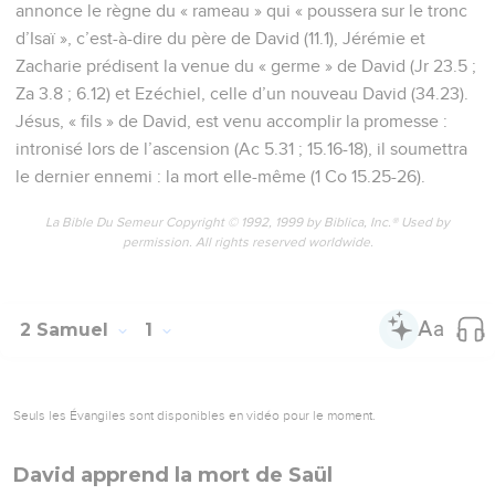
annonce le règne du « rameau » qui « poussera sur le tronc
d’Isaï », c’est-à-dire du père de David (11.1), Jérémie et
Zacharie prédisent la venue du « germe » de David (Jr 23.5 ;
Za 3.8 ; 6.12) et Ezéchiel, celle d’un nouveau David (34.23).
Jésus, « fils » de David, est venu accomplir la promesse :
intronisé lors de l’ascension (Ac 5.31 ; 15.16-18), il soumettra
le dernier ennemi : la mort elle-même (1 Co 15.25-26).
La Bible Du Semeur Copyright © 1992, 1999 by Biblica, Inc.® Used by
permission. All rights reserved worldwide.
2 Samuel
1
Seuls les Évangiles sont disponibles en vidéo pour le moment.
David apprend la mort de Saül