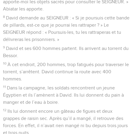
apporte-moi les objets sacrés pour consulter le SEIGNEUR. »
Abiatar les apporte.
8
David demande au SEIGNEUR : « Si je poursuis cette bande
de pillards, est-ce que je pourrai les rattraper ? » Le
SEIGNEUR répond : « Poursuis-les, tu les rattraperas et tu
délivreras les prisonniers. »
9
David et ses 600 hommes partent. Ils arrivent au torrent du
Bessor.
10
À cet endroit, 200 hommes, trop fatigués pour traverser le
torrent, s’arrêtent. David continue la route avec 400
hommes.
11
Dans la campagne, les soldats rencontrent un jeune
Égyptien et ils l’amènent à David. Ils lui donnent du pain à
manger et de l’eau à boire.
12
Ils lui donnent encore un gâteau de figues et deux
grappes de raisin sec. Après qu’il a mangé, il retrouve des
forces. En effet, il n’avait rien mangé ni bu depuis trois jours
et trois nuits.