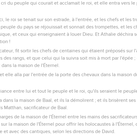
 cri du peuple qui courait et acclamait le roi, et elle entra vers 
ci, le roi se tenait sur son estrade, à l'entrée, et les chefs et les 
e peuple du pays se réjouissait et sonnait des trompettes, et les c
que, et ceux qui enseignaient à louer Dieu. Et Athalie déchira se
ion !
cateur, fit sortir les chefs de centaines qui étaient préposés sur l'
s des rangs, et que celui qui la suivra soit mis à mort par l'épée ; c
 dans la maison de l'Éternel.
 ; et elle alla par l'entrée de la porte des chevaux dans la maison du 
iance entre lui et tout le peuple et le roi, qu'ils seraient le peupl
a dans la maison de Baal, et ils la démolirent ; et ils brisèrent ses
s Matthan, sacrificateur de Baal.
harges de la maison de l'Éternel entre les mains des sacrificateur
s sur la maison de l'Éternel pour offrir les holocaustes à l'Éternel,
ie et avec des cantiques, selon les directions de David.