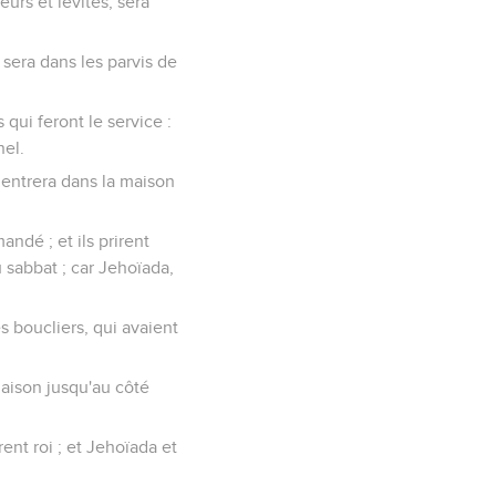
eurs et lévites, sera
e sera dans les parvis de
 qui feront le service :
nel.
i entrera dans la maison
andé ; et ils prirent
 sabbat ; car Jehoïada,
es boucliers, qui avaient
 maison jusqu'au côté
irent roi ; et Jehoïada et