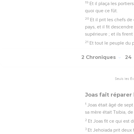
19
Et il plaça les portie
quoi que ce fût.
20
Et il prit les chefs d
pays, et il fit descendre
supérieure ; et ils firen
21
Et tout le peuple du pa
2 Chroniques
24
Seuls les É
Joas fait réparer
1
Joas était âgé de sept
sa mère était Tsibia, d
2
Et Joas fit ce qui est 
3
Et Jehoïada prit deux f