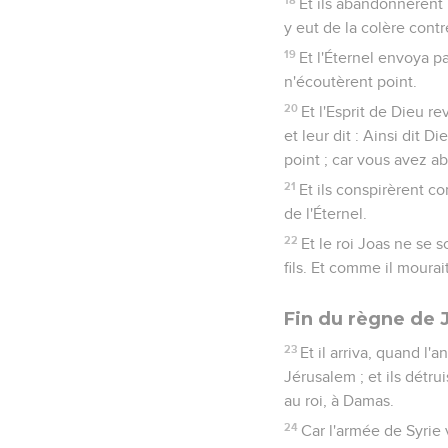
Et ils abandonnèrent l
y eut de la colère cont
19
Et l'Éternel envoya p
n'écoutèrent point.
20
Et l'Esprit de Dieu re
et leur dit : Ainsi dit
point ; car vous avez a
21
Et ils conspirèrent co
de l'Éternel.
22
Et le roi Joas ne se 
fils. Et comme il mourai
Fin du règne de 
23
Et il arriva, quand l
Jérusalem ; et ils détru
au roi, à Damas.
24
Car l'armée de Syrie 