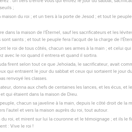
erez : un tiers d'entre vous qui entrez le jour du sabbat, sacrificat
euils ;
a maison du roi ; et un tiers à la porte de Jesod ; et tout le peupl
 dans la maison de l'Éternel, sauf les sacrificateurs et les lévites
ls sont saints ; et tout le peuple fera l'acquit de la charge de l'Éter
ront le roi de tous côtés, chacun ses armes à la main ; et celui qu
z avec le roi quand il entrera et quand il sortira.
Juda firent selon tout ce que Jehoïada, le sacrificateur, avait comm
 qui entraient le jour du sabbat et ceux qui sortaient le jour du
 pas renvoyé les classes.
icateur, donna aux chefs de centaines les lances, et les écus, et l
 et qui étaient dans la maison de Dieu.
t le peuple, chacun sa javeline à la main, depuis le côté droit de la
s l'autel et vers la maison auprès du roi, tout autour.
fils du roi, et mirent sur lui la couronne et le témoignage ; et ils le f
rent : Vive le roi !