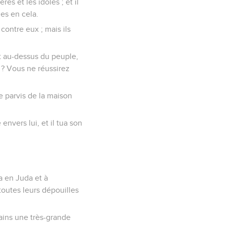
es et les idoles ; et il
les en cela.
contre eux ; mais ils
out au-dessus du peuple,
 ? Vous ne réussirez
le parvis de la maison
envers lui, et il tua son
ra en Juda et à
toutes leurs dépouilles
mains une très-grande