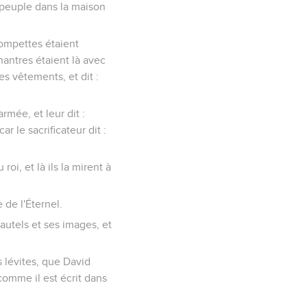
le peuple dans la maison
trompettes étaient
hantres étaient là avec
s vêtements, et dit :
armée, et leur dit :
ar le sacrificateur dit :
roi, et là ils la mirent à
e de l'Éternel.
 autels et ses images, et
s lévites, que David
 comme il est écrit dans