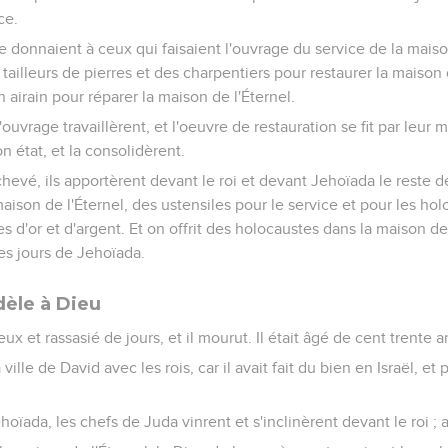
ce.
le donnaient à ceux qui faisaient l'ouvrage du service de la maiso
tailleurs de pierres et des charpentiers pour restaurer la maison d
n airain pour réparer la maison de l'Éternel.
'ouvrage travaillèrent, et l'oeuvre de restauration se fit par leur m
n état, et la consolidèrent.
hevé, ils apportèrent devant le roi et devant Jehoïada le reste de 
aison de l'Éternel, des ustensiles pour le service et pour les hol
s d'or et d'argent. Et on offrit des holocaustes dans la maison de
es jours de Jehoïada.
dèle à Dieu
ux et rassasié de jours, et il mourut. Il était âgé de cent trente 
 ville de David avec les rois, car il avait fait du bien en Israël, et
hoïada, les chefs de Juda vinrent et s'inclinèrent devant le roi ; a