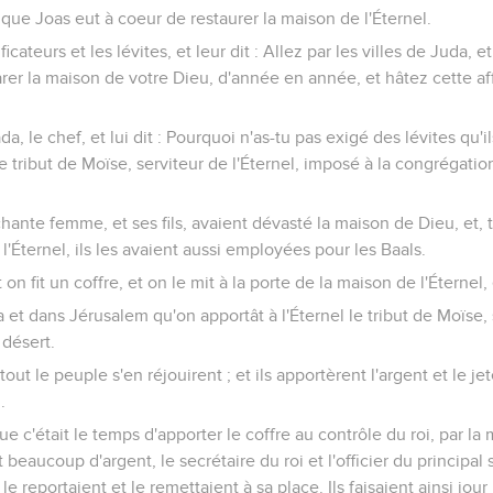
a, que Joas eut à coeur de restaurer la maison de l'Éternel.
ficateurs et les lévites, et leur dit : Allez par les villes de Juda, e
arer la maison de votre Dieu, d'année en année, et hâtez cette aff
da, le chef, et lui dit : Pourquoi n'as-tu pas exigé des lévites qu'
 tribut de Moïse, serviteur de l'Éternel, imposé à la congrégation
hante femme, et ses fils, avaient dévasté la maison de Dieu, et, 
l'Éternel, ils les avaient aussi employées pour les Baals.
on fit un coffre, et on le mit à la porte de la maison de l'Éternel
 et dans Jérusalem qu'on apportât à l'Éternel le tribut de Moïse,
 désert.
tout le peuple s'en réjouirent ; et ils apportèrent l'argent et le je
.
sque c'était le temps d'apporter le coffre au contrôle du roi, par la 
t beaucoup d'argent, le secrétaire du roi et l'officier du principal 
s le reportaient et le remettaient à sa place. Ils faisaient ainsi jour 