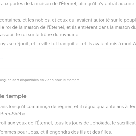
rs aux portes de la maison de l'Éternel, afin qu'il n'y entrât aucu
e centaines, et les nobles, et ceux qui avaient autorité sur le peup
 le roi de la maison de l'Éternel, et ils entrèrent dans la maison du
t asseoir le roi sur le trône du royaume.
ys se réjouit, et la ville fut tranquille : et ils avaient mis à mort 
vangiles sont disponibles en vidéo pour le moment.
 le temple
 ans lorsqu'il commença de régner, et il régna quarante ans à Jé
e Beër-Shéba.
droit aux yeux de l'Éternel, tous les jours de Jehoïada, le sacrifica
emmes pour Joas, et il engendra des fils et des filles.