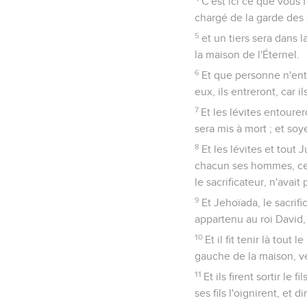
C'est ici ce que vous f
chargé de la garde des s
5
et un tiers sera dans l
la maison de l'Éternel.
6
Et que personne n'entre
eux, ils entreront, car i
7
Et les lévites entoure
sera mis à mort ; et soye
8
Et les lévites et tout 
chacun ses hommes, ceux
le sacrificateur, n'avait
9
Et Jehoïada, le sacrif
appartenu au roi David,
10
Et il fit tenir là tou
gauche de la maison, ver
11
Et ils firent sortir le 
ses fils l'oignirent, et di