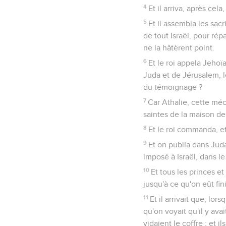
4
Et il arriva, après cel
5
Et il assembla les sacri
de tout Israël, pour rép
ne la hâtèrent point.
6
Et le roi appela Jehoïa
Juda et de Jérusalem, le
du témoignage ?
7
Car Athalie, cette méc
saintes de la maison de 
8
Et le roi commanda, et 
9
Et on publia dans Juda
imposé à Israël, dans le
10
Et tous les princes et 
jusqu'à ce qu'on eût fini
11
Et il arrivait que, lor
qu'on voyait qu'il y avai
vidaient le coffre ; et il