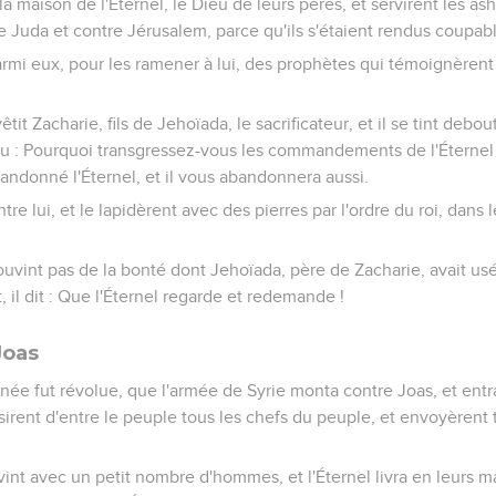
a maison de l'Éternel, le Dieu de leurs pères, et servirent les ashèr
re Juda et contre Jérusalem, parce qu'ils s'étaient rendus coupab
armi eux, pour les ramener à lui, des prophètes qui témoignèrent 
vêtit Zacharie, fils de Jehoïada, le sacrificateur, et il se tint deb
 Dieu : Pourquoi transgressez-vous les commandements de l'Éternel
bandonné l'Éternel, et il vous abandonnera aussi.
ntre lui, et le lapidèrent avec des pierres par l'ordre du roi, dans 
souvint pas de la bonté dont Jehoïada, père de Zacharie, avait usé 
t, il dit : Que l'Éternel regarde et redemande !
Joas
'année fut révolue, que l'armée de Syrie monta contre Joas, et ent
isirent d'entre le peuple tous les chefs du peuple, et envoyèrent 
vint avec un petit nombre d'hommes, et l'Éternel livra en leurs 