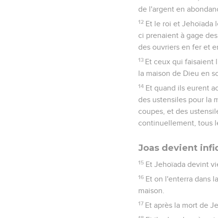
de l'argent en abondan
12
Et le roi et Jehoïada 
ci prenaient à gage des 
des ouvriers en fer et e
13
Et ceux qui faisaient l
la maison de Dieu en so
14
Et quand ils eurent ac
des ustensiles pour la m
coupes, et des ustensile
continuellement, tous l
Joas devient infi
15
Et Jehoïada devint vie
16
Et on l'enterra dans la
maison.
17
Et après la mort de Je
18