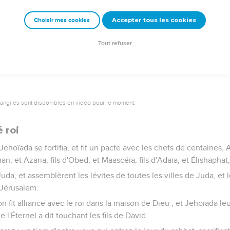
sa nourrice, dans la chambre à coucher. Ainsi Jehoshabhath, fille
ur, le cacha de devant Athalie, car elle était soeur d'Achazia ; et 
Accepter tous les cookies
Choisir mes cookies
s auprès d'eux, dans la maison de Dieu. Et Athalie régna sur le pa
Tout refuser
vangiles sont disponibles en vidéo pour le moment.
 roi
ehoïada se fortifia, et fit un pacte avec les chefs de centaines, 
an, et Azaria, fils d'Obed, et Maascéïa, fils d'Adaïa, et Élishaphat, 
e Juda, et assemblèrent les lévites de toutes les villes de Juda, et
à Jérusalem.
n fit alliance avec le roi dans la maison de Dieu ; et Jehoïada leur 
 l'Éternel a dit touchant les fils de David.