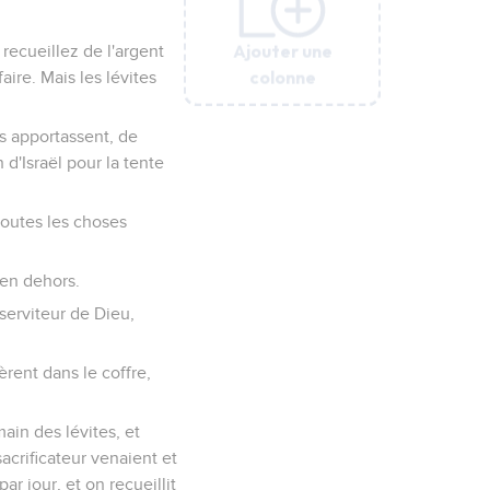
Ajouter une
Ajouter une
Ajouter une
Ajouter une
Ajouter une
Ajouter une
t recueillez de l'argent
colonne
colonne
colonne
colonne
colonne
colonne
aire. Mais les lévites
ils apportassent, de
 d'Israël pour la tente
toutes les choses
, en dehors.
 serviteur de Dieu,
tèrent dans le coffre,
main des lévites, et
sacrificateur venaient et
par jour, et on recueillit