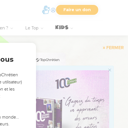
Faire un don
ues à Rama en combattant
ur voir Joram, fils
ien ?
Le Top
il fut arrivé, il sortit
n d'Achab.
e Juda et les fils des
nous
on le fit mourir. Et ils
opChrétien
ur. Et il n'y eut plus
utilisateur)
n et les
:
ute la semence royale de
 du monde…
 du roi qu'on mettait à
eurs.