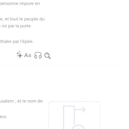
ne personne impure en
le, et tout le peuple du
 roi par la porte
Athalie par l'épée.
rusalem ; et le nom de
teur.