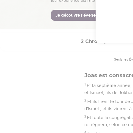
mort, et le mit, lui et 
Jehoïada, le sacrificate
mort.
12
Et il fut caché six an
2 Chroniques
23
Seuls les É
Joas est consacré
1
Et la septième année, J
et Ismaël, fils de Jokhan
2
Et ils firent le tour d
d'Israël ; et ils vinrent 
3
Et toute la congrégatio
roi régnera, selon ce que
4