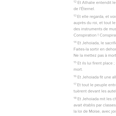
12
Et Athalie entendit le
de l'Éternel.
13
Et elle regarda, et voi
auprès du roi, et tout l
des instruments de musi
Conspiration ! Conspirat
14
Et Jehoïada, le sacrifi
Faites-la sortir en dehor
Ne la mettez pas à mort
15
Et ils lui firent place
mort.
16
Et Jehoïada fit une all
17
Et tout le peuple entr
tuèrent devant les autel
18
Et Jehoïada mit les c
avait établis par classe
la loi de Moïse, avec jo