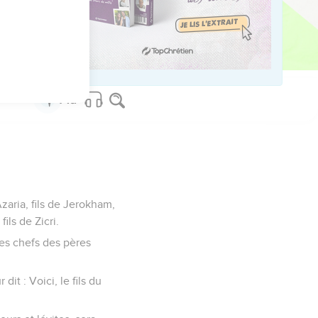
 du roi Joram, femme de
Athalie ne le mit pas à
ys.
Azaria, fils de Jerokham,
fils de Zicri.
 les chefs des pères
dit : Voici, le fils du