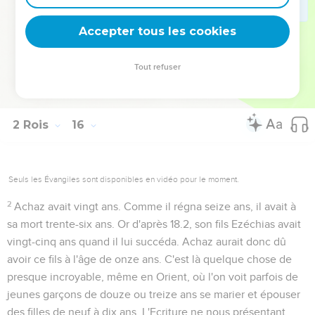
Damas contre Juda, alliance qui eut sous Achaz les
conséquences les plus fatales pour ces trois Etats.
Accepter tous les cookies
Tout refuser
Autres ressources sur theotex.org, contact theotex@gmail.com
2 Rois
16
Seuls les Évangiles sont disponibles en vidéo pour le moment.
2
Achaz avait vingt ans
. Comme il régna seize ans, il avait à
sa mort trente-six ans. Or d'après
18.2
, son fils Ezéchias avait
vingt-cinq ans quand il lui succéda. Achaz aurait donc dû
avoir ce fils à l'âge de onze ans. C'est là quelque chose de
presque incroyable, même en Orient, où l'on voit parfois de
jeunes garçons de douze ou treize ans se marier et épouser
des filles de neuf à dix ans. L'Ecriture ne nous présentant