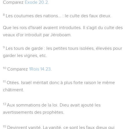
Comparez
Exode 20.2
.
8
Les coutumes des nations...
: le culte des faux dieux.
Que les rois d'Israël avaient introduites
. Il s'agit du culte des
veaux d'or introduit par Jéroboam.
9
Les tours de garde
: les petites tours isolées, élevées pour
garder les vignes, etc.
10
Comparez
1Rois 14.23
.
11
Otées
. Israël méritait donc à plus forte raison le même
châtiment.
13
Aux sommations de la loi. Dieu avait ajouté les
avertissements des prophètes.
15
Devinrent vanité
. La vanité, ce sont les faux dieux qui