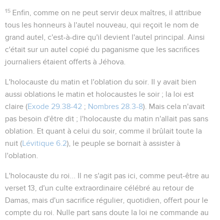
15
Enfin, comme on ne peut servir deux maîtres, il attribue
tous les honneurs à l'autel nouveau, qui reçoit le nom de
grand autel
, c'est-à-dire qu'il devient l'autel principal. Ainsi
c'était sur un autel copié du paganisme que les sacrifices
journaliers étaient offerts à Jéhova.
L'holocauste du matin et l'oblation du soir
. Il y avait bien
aussi oblations le matin et holocaustes le soir ; la loi est
claire (
Exode 29.38-42
;
Nombres 28.3-8
). Mais cela n'avait
pas besoin d'être dit ; l'holocauste du matin n'allait pas sans
oblation. Et quant à celui du soir, comme il brûlait toute la
nuit (
Lévitique 6.2
), le peuple se bornait à assister à
l'oblation.
L'holocauste du roi...
Il ne s'agit pas ici, comme peut-être au
verset 13, d'un culte extraordinaire célébré au retour de
Damas, mais d'un sacrifice régulier, quotidien, offert pour le
compte du roi. Nulle part sans doute la loi ne commande au