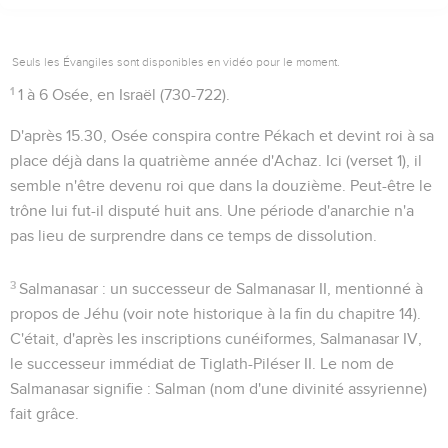
Seuls les Évangiles sont disponibles en vidéo pour le moment.
1
1 à 6
Osée, en Israël (730-722).
D'après
15.30
, Osée conspira contre Pékach et devint roi à sa
place déjà dans la quatrième année d'Achaz. Ici (verset 1), il
semble n'être devenu roi que dans la douzième. Peut-être le
trône lui fut-il disputé huit ans. Une période d'anarchie n'a
pas lieu de surprendre dans ce temps de dissolution.
3
Salmanasar
: un successeur de Salmanasar II, mentionné à
propos de Jéhu (voir note historique à la fin du chapitre 14).
C'était, d'après les inscriptions cunéiformes, Salmanasar IV,
le successeur immédiat de Tiglath-Piléser II. Le nom de
Salmanasar signifie :
Salman
(nom d'une divinité assyrienne)
fait grâce
.