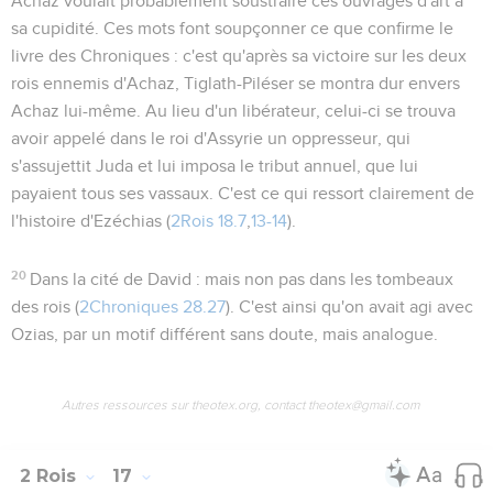
Achaz voulait probablement soustraire ces ouvrages d'art à
sa cupidité. Ces mots font soupçonner ce que confirme le
livre des Chroniques : c'est qu'après sa victoire sur les deux
rois ennemis d'Achaz, Tiglath-Piléser se montra dur envers
Achaz lui-même. Au lieu d'un libérateur, celui-ci se trouva
avoir appelé dans le roi d'Assyrie un oppresseur, qui
s'assujettit Juda et lui imposa le tribut annuel, que lui
payaient tous ses vassaux. C'est ce qui ressort clairement de
l'histoire d'Ezéchias (
2Rois 18.7
,
13-14
).
20
Dans la cité de David
: mais non pas dans les tombeaux
des rois (
2Chroniques 28.27
). C'est ainsi qu'on avait agi avec
Ozias, par un motif différent sans doute, mais analogue.
Autres ressources sur theotex.org, contact theotex@gmail.com
2 Rois
17