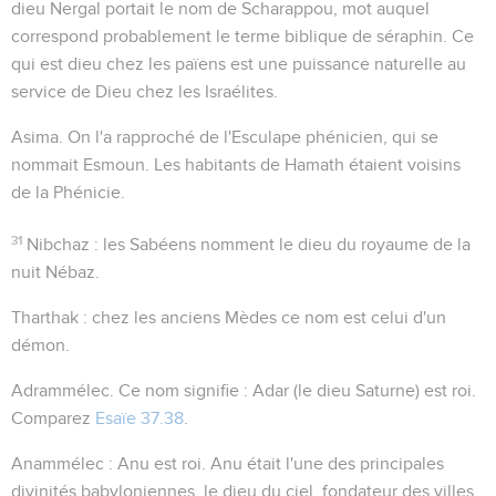
dieu Nergal portait le nom de Scharappou, mot auquel
correspond probablement le terme biblique de séraphin. Ce
qui est dieu chez les païens est une puissance naturelle au
service de Dieu chez les Israélites.
Asima
. On l'a rapproché de l'Esculape phénicien, qui se
nommait Esmoun. Les habitants de Hamath étaient voisins
de la Phénicie.
31
Nibchaz
: les Sabéens nomment le dieu du royaume de la
nuit Nébaz.
Tharthak
: chez les anciens Mèdes ce nom est celui d'un
démon.
Adrammélec
. Ce nom signifie :
Adar
(le dieu Saturne)
est roi
.
Comparez
Esaïe 37.38
.
Anammélec
:
Anu est roi
. Anu était l'une des principales
divinités babyloniennes, le dieu du ciel, fondateur des villes,