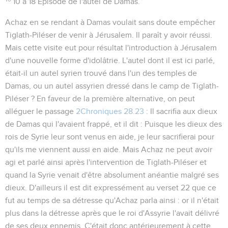
10 à 18
Episode de l'autel de Damas.
Achaz en se rendant à Damas voulait sans doute empêcher
Tiglath-Piléser de venir à Jérusalem. Il paraît y avoir réussi.
Mais cette visite eut pour résultat l'introduction à Jérusalem
d'une nouvelle forme d'idolâtrie. L'autel dont il est ici parlé,
était-il un autel syrien trouvé dans l'un des temples de
Damas, ou un autel assyrien dressé dans le camp de Tiglath-
Piléser ? En faveur de la première alternative, on peut
alléguer le passage
2Chroniques 28.23
:
Il sacrifia aux dieux
de Damas qui l'avaient frappé, et il dit : Puisque les dieux des
rois de Syrie leur sont venus en aide, je leur sacrifierai pour
qu'ils me viennent aussi en aide
. Mais Achaz ne peut avoir
agi et parlé ainsi après l'intervention de Tiglath-Piléser et
quand la Syrie venait d'être absolument anéantie malgré ses
dieux. D'ailleurs il est dit expressément au verset 22 que ce
fut
au temps de sa détresse
qu'Achaz parla ainsi : or il n'était
plus dans la détresse après que le roi d'Assyrie l'avait délivré
de ses deux ennemis. C'était donc antérieurement à cette