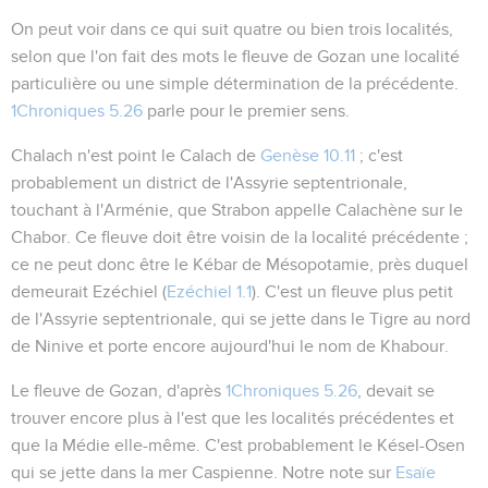
On peut voir dans ce qui suit quatre ou bien trois localités,
selon que l'on fait des mots
le fleuve de Gozan
une localité
particulière ou une simple détermination de la précédente.
1Chroniques 5.26
parle pour le premier sens.
Chalach
n'est point le Calach de
Genèse 10.11
; c'est
probablement un district de l'Assyrie septentrionale,
touchant à l'Arménie, que Strabon appelle Calachène
sur le
Chabor
. Ce fleuve doit être voisin de la localité précédente ;
ce ne peut donc être le Kébar de Mésopotamie, près duquel
demeurait Ezéchiel (
Ezéchiel 1.1
). C'est un fleuve plus petit
de l'Assyrie septentrionale, qui se jette dans le Tigre au nord
de Ninive et porte encore aujourd'hui le nom de Khabour.
Le fleuve de Gozan
, d'après
1Chroniques 5.26
, devait se
trouver encore plus à l'est que les localités précédentes et
que la Médie elle-même. C'est probablement le Késel-Osen
qui se jette dans la mer Caspienne. Notre note sur
Esaïe