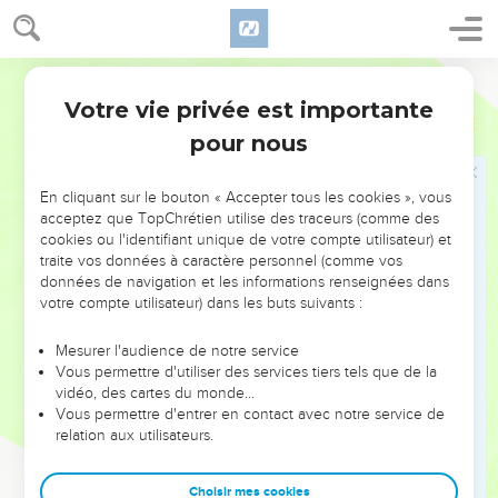
Tiglath-Piléser se vante d'avoir pris Galaad et Abil (Abel-
Beth-Maaca) sur le pays d'Omri et d'en avoir déporté en
Assyrie tous les principaux habitants. C'est ici la première
Bible annotée
déportation dont il soit parlé dans l'histoire du peuple de
Votre vie privée est importante
2 Rois
15
Dieu.
pour nous
30
La vingtième année de Jotham
. Mais Jotham n'a régné
En cliquant sur le bouton « Accepter tous les cookies », vous
que seize ans (verset 33) ; voir à
17.1
.
acceptez que TopChrétien utilise des traceurs (comme des
cookies ou l'identifiant unique de votre compte utilisateur) et
traite vos données à caractère personnel (comme vos
32
32 à 38
Jotham, en Juda (758-742). Comparez
le chapitre
données de navigation et les informations renseignées dans
27
de 2 Chroniques.
votre compte utilisateur) dans les buts suivants :
Mesurer l'audience de notre service
35
Mêmes remarques qu'aux versets 3 et 4.
Vous permettre d'utiliser des services tiers tels que de la
vidéo, des cartes du monde…
La porte supérieure
: voir à
Jérémie 26.10
.
Vous permettre d'entrer en contact avec notre service de
relation aux utilisateurs.
37
Commença à envoyer...
Ce fut dès le règne de Jotham
que se forma l'alliance de Pékach de Samarie et de Retsin de
Choisir mes cookies