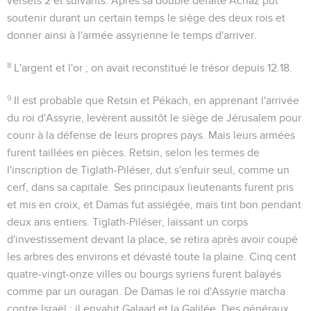
versets 2 et suivants. Après sa double défaite Achaz put
soutenir durant un certain temps le siège des deux rois et
donner ainsi à l'armée assyrienne le temps d'arriver.
8
L'argent et l'or
; on avait reconstitué le trésor depuis
12.18
.
9
Il est probable que Retsin et Pékach, en apprenant l'arrivée
du roi d'Assyrie, levèrent aussitôt le siège de Jérusalem pour
courir à la défense de leurs propres pays. Mais leurs armées
furent taillées en pièces. Retsin, selon les termes de
l'inscription de Tiglath-Piléser,
dut s'enfuir seul, comme un
cerf, dans sa capitale
. Ses principaux lieutenants furent pris
et mis en croix, et Damas fut assiégée, mais tint bon pendant
deux ans entiers. Tiglath-Piléser, laissant un corps
d'investissement devant la place, se retira après avoir coupé
les arbres des environs et dévasté toute la plaine. Cinq cent
quatre-vingt-onze villes ou bourgs syriens furent balayés
comme par un ouragan. De Damas le roi d'Assyrie marcha
contre Israël ; il envahit Galaad et la Galilée. Des généraux