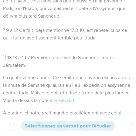
ce fut avant, c'est alors sans doute aussi qu'il fit prisonnier
Padi, roi d'Ekron, qui voulait rester fidèle à l'Assyrie et que
délivra plus tard Sanchérib.
9
9 à 12
Ce fait, déjà mentionné
17.3-10
, est répété ici parce
qu'il fut un avertissement terrible pour Juda.
13
18.13 à 19.7
Première tentative de Sanchérib contre
Jérusalem.
La quatorzième année
. Ce serait donc environ dix ans après
la chute de Samarie qu'aurait eu lieu l'expédition assyrienne
contre Juda. Mais elle doit être fixée à une date plus tardive.
Voir là-dessus la note à
Esaïe 36.1
.
A partir d'ici notre récit marche parallèlement avec celui
d'
Esaïe 36.1
et suivants ; seulement Esaïe ne mentionne pas
la soumission partielle d'Ezéchias et le tribut (versets 14 à 16)
Contenus
Versions
Commentaires
Strong
Dictionnaire
par lesquels il croyait avoir assuré son indépendance.