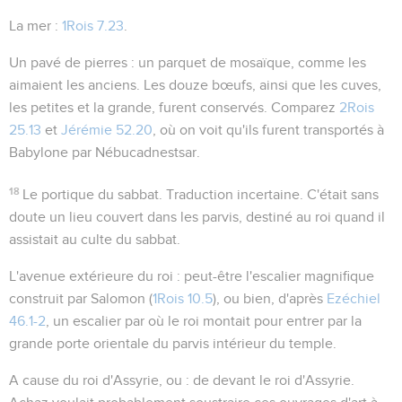
La mer
:
1Rois 7.23
.
Un pavé de pierres
: un parquet de mosaïque, comme les
aimaient les anciens. Les douze
bœufs
, ainsi que les
cuves
,
les petites et la grande, furent conservés. Comparez
2Rois
25.13
et
Jérémie 52.20
, où on voit qu'ils furent transportés à
Babylone par Nébucadnestsar.
18
Le portique du sabbat
. Traduction incertaine. C'était sans
doute un lieu couvert dans les parvis, destiné au roi quand il
assistait au culte du sabbat.
L'avenue extérieure du roi
: peut-être l'escalier magnifique
construit par Salomon (
1Rois 10.5
), ou bien, d'après
Ezéchiel
46.1-2
, un escalier par où le roi montait pour entrer par la
grande porte orientale du parvis intérieur du temple.
A cause du roi d'Assyrie
, ou :
de devant
le roi d'Assyrie.