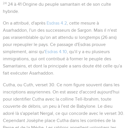
24
24 à 41
Origine du peuple samaritain et de son culte
hybride.
On a attribué, d'après
Esdras 4.2
, cette mesure à
Asarhaddon, l'un des successeurs de Sargon. Mais il n'est
pas vraisemblable qu'on ait attendu si longtemps (26 ans)
pour repeupler le pays. Ce passage d'Esdras prouve
simplement, ainsi qu'
Esdras 4.10
, qu'il y a eu plusieurs
immigrations, qui ont contribué à former le peuple des
Samaritains, et dont la principale a sans doute été celle qu'a
fait exécuter Asarhaddon.
Cutha
, ou Cuth, verset 30. Ce nom figure souvent dans les
inscriptions assyriennes. On est assez d'accord aujourd'hui
pour identifier Cutha avec la colline Tell-Ibrahim, toute
couverte de débris, un peu à l'est de Babylone. Le dieu
adoré là s'appelait Nergal, ce qui concorde avec le verset 30.
Cependant Josèphe place Cutha dans les contrées de la
Perse et de la Médie. Les rabbins appellent volontiers les