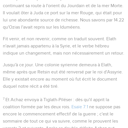
continuant sa route à l'orient du Jourdain et de la mer Morte.
Il voulait ôter à Juda ce port sur la mer Rouge, qui était pour
lui une abondante source de richesse. Nous savons par
14.22
qu'Ozias l'avait repris sur les Iduméens.
Fit venir
, et non
revenir
, comme on traduit souvent. Elath
n'avait jamais appartenu à la Syrie, et le verbe hébreu
indique un changement, mais non nécessairement un retour.
Jusqu'à ce jour
. Une colonie syrienne demeura à Elath,
même après que Retsin eut été renversé par le roi d'Assyrie.
Elle y existait encore au moment où fut écrit le document
duquel notre récit a été tiré.
7
Et Achaz envoya à Tiglath-Piléser
: dès qu'il apprit la
coalition formée par les deux rois.
Esaïe 7.1
ne suppose pas
encore le commencement effectif de la guerre ; c'est le
sommaire de tout ce qui va suivre, comme le prouvent les