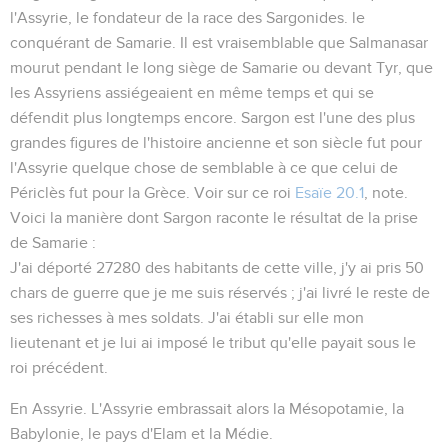
l'Assyrie, le fondateur de la race des Sargonides. le
conquérant de Samarie. Il est vraisemblable que Salmanasar
mourut pendant le long siège de Samarie ou devant Tyr, que
les Assyriens assiégeaient en même temps et qui se
défendit plus longtemps encore. Sargon est l'une des plus
grandes figures de l'histoire ancienne et son siècle fut pour
l'Assyrie quelque chose de semblable à ce que celui de
Périclès fut pour la Grèce. Voir sur ce roi
Esaïe 20.1
, note.
Voici la manière dont Sargon raconte le résultat de la prise
de Samarie :
J'ai déporté 27280 des habitants de cette ville, j'y ai pris 50
chars de guerre que je me suis réservés ; j'ai livré le reste de
ses richesses à mes soldats. J'ai établi sur elle mon
lieutenant et je lui ai imposé le tribut qu'elle payait sous le
roi précédent
.
En Assyrie
. L'Assyrie embrassait alors la Mésopotamie, la
Babylonie, le pays d'Elam et la Médie.