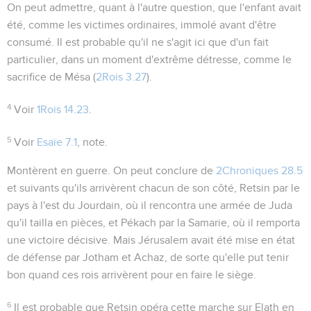
On peut admettre, quant à l'autre question, que l'enfant avait
été, comme les victimes ordinaires, immolé avant d'être
consumé. Il est probable qu'il ne s'agit ici que d'un fait
particulier, dans un moment d'extrême détresse, comme le
sacrifice de Mésa (
2Rois 3.27
).
4
Voir
1Rois 14.23
.
5
Voir
Esaïe 7.1
, note.
Montèrent en guerre
. On peut conclure de
2Chroniques 28.5
et suivants qu'ils arrivèrent chacun de son côté, Retsin par le
pays à l'est du Jourdain, où il rencontra une armée de Juda
qu'il tailla en pièces, et Pékach par la Samarie, où il remporta
une victoire décisive. Mais Jérusalem avait été mise en état
de défense par Jotham et Achaz, de sorte qu'elle put tenir
bon quand ces rois arrivèrent pour en faire le siège.
6
Il est probable que Retsin opéra cette marche sur Elath en