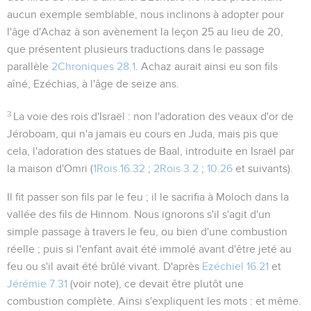
aucun exemple semblable, nous inclinons à adopter pour
l'âge d'Achaz à son avènement la leçon 25 au lieu de 20,
que présentent plusieurs traductions dans le passage
parallèle
2Chroniques 28.1
. Achaz aurait ainsi eu son fils
aîné, Ezéchias, à l'âge de seize ans.
3
La voie des rois d'Israël
: non l'adoration des veaux d'or de
Jéroboam, qui n'a jamais eu cours en Juda, mais pis que
cela, l'adoration des statues de Baal, introduite en Israël par
la maison d'Omri (
1Rois 16.32
;
2Rois 3.2
;
10.26
et suivants).
Il fit passer son fils par le feu
; il le sacrifia à Moloch dans la
vallée des fils de Hinnom. Nous ignorons s'il s'agit d'un
simple passage à travers le feu, ou bien d'une combustion
réelle ; puis si l'enfant avait été immolé avant d'être jeté au
feu ou s'il avait été brûlé vivant. D'après
Ezéchiel 16.21
et
Jérémie 7.31
(voir note), ce devait être plutôt une
combustion complète. Ainsi s'expliquent les mots :
et même
.