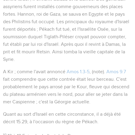
assyriens furent installés comme gouverneurs des places
fortes. Hannon, roi de Gaza, se sauva en Egypte et le pays
des Philistins fut occupé. Les principaux du royaume d'Israël
furent déportés ; Pékach fut tué, et l'Israélite Osée, sur la
soumission duquel Tiglath-Piléser croyait pouvoir compter,
fut établi par lui roi d'Israël. Après quoi il revint à Damas, la
prit et fit mourir Retsin. Ainsi tomba la vieille capitale de la
Syrie.
A Kir
; comme l'avait annoncé
Amos 1.3-5
, (note).
Amos 9.7
fait comprendre que cette contrée était leur berceau. C'est
probablement le pays arrosé par le Kour, fleuve qui descend
du plateau arménien vers le nord, pour aller se jeter dans la
mer Caspienne ; c'est la Géorgie actuelle.
Quant au sort d'Israël en cette circonstance, il a déjà été
décrit
15.29
, à l'occasion du règne de Pékach.
10