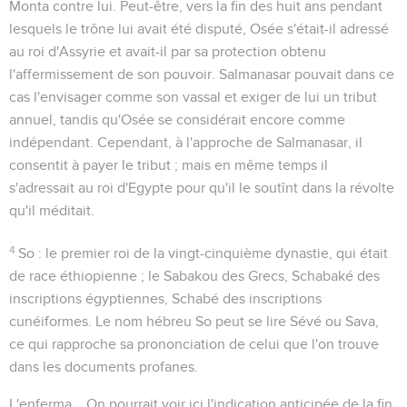
Monta contre lui
. Peut-être, vers la fin des huit ans pendant
lesquels le trône lui avait été disputé, Osée s'était-il adressé
au roi d'Assyrie et avait-il par sa protection obtenu
l'affermissement de son pouvoir. Salmanasar pouvait dans ce
cas l'envisager comme son vassal et exiger de lui un tribut
annuel, tandis qu'Osée se considérait encore comme
indépendant. Cependant, à l'approche de Salmanasar, il
consentit à payer le tribut ; mais en même temps il
s'adressait au roi d'Egypte pour qu'il le soutînt dans la révolte
qu'il méditait.
4
So
: le premier roi de la vingt-cinquième dynastie, qui était
de race éthiopienne ; le Sabakou des Grecs, Schabaké des
inscriptions égyptiennes, Schabé des inscriptions
cunéiformes. Le nom hébreu So peut se lire Sévé ou Sava,
ce qui rapproche sa prononciation de celui que l'on trouve
dans les documents profanes.
L'enferma...
On pourrait voir ici l'indication anticipée de la fin