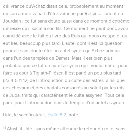
délivrance qu'Achaz disait cela, probablement au moment
où son armée venait d'être vaincue par Retsin à l'orient du
Jourdain ; ce fut sans doute aussi dans ce moment d'extrême
détresse qu'il sacrifia son fils. Ce moment ne peut donc avoir
coïncidé avec le fait du livre des Rois qui nous occupe et qui
eut lieu beaucoup plus tard. L'autel dont il est ici question
pourrait sans doute être un autel syrien qu'Achaz admira
dans l'un des temples de Damas. Mais il est bien plus
probable que ce fut un autel assyrien qu'il voulut imiter pour
faire sa cour à Tiglath-Piléser. Il est parlé un peu plus tard
(
23.4-5,11-12
) de l'introduction du culte des astres, ainsi que
des chevaux et des chariots consacrés au soleil par les rois
de Juda, traits qui caractérisent le culte assyrien. Tout cela
parle pour l'introduction dans le temple d'un autel assyrien.
Urie, le sacrificateur
;
Esaïe 8.2
, note.
11
Ainsi fit Urie
; sans même attendre le retour du roi et sans