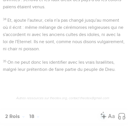
païens étaient venus.
34
Et, ajoute l'auteur, cela n'a pas changé jusqu'au moment
où il écrit : même mélange de cérémonies religieuses qui ne
s'accordent ni avec les anciens cultes des idoles, ni avec la
loi de l'Eternel. Ils ne sont, comme nous disons vulgairement,
ni chair ni poisson.
35
On ne peut donc les identifier avec les vrais Israélites,
malgré leur prétention de faire partie du peuple de Dieu.
Autres ressources sur theotex.org, contact theotex@gmail.com
2 Rois
18