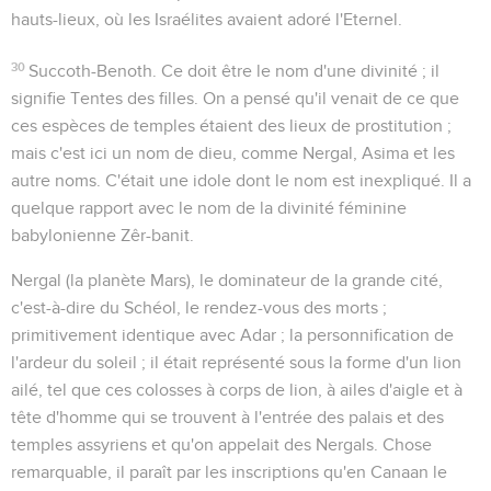
hauts-lieux, où les Israélites avaient adoré l'Eternel.
30
Succoth-Benoth
. Ce doit être le nom d'une divinité ; il
signifie
Tentes des filles
. On a pensé qu'il venait de ce que
ces espèces de temples étaient des lieux de prostitution ;
mais c'est ici un nom de dieu, comme Nergal, Asima et les
autre noms. C'était une idole dont le nom est inexpliqué. Il a
quelque rapport avec le nom de la divinité féminine
babylonienne Zêr-banit.
Nergal
(la planète Mars),
le dominateur de la grande cité
,
c'est-à-dire du Schéol, le rendez-vous des morts ;
primitivement identique avec Adar ; la personnification de
l'ardeur du soleil ; il était représenté sous la forme d'un lion
ailé, tel que ces colosses à corps de lion, à ailes d'aigle et à
tête d'homme qui se trouvent à l'entrée des palais et des
temples assyriens et qu'on appelait des Nergals. Chose
remarquable, il paraît par les inscriptions qu'en Canaan le