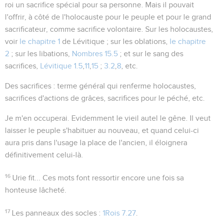
roi un sacrifice spécial pour sa personne. Mais il pouvait
l'offrir, à côté de l'holocauste pour le peuple et pour le grand
sacrificateur, comme sacrifice volontaire. Sur les holocaustes,
voir
le chapitre 1
de Lévitique ; sur les oblations,
le chapitre
2
; sur les libations,
Nombres 15.5
; et sur le sang des
sacrifices,
Lévitique 1.5
,
11
,
15
;
3.2
,
8
, etc.
Des sacrifices
: terme général qui renferme holocaustes,
sacrifices d'actions de grâces, sacrifices pour le péché, etc.
Je m'en occuperai
. Evidemment le vieil autel le gêne. Il veut
laisser le peuple s'habituer au nouveau, et quand celui-ci
aura pris dans l'usage la place de l'ancien, il éloignera
définitivement celui-là.
16
Urie fit...
Ces mots font ressortir encore une fois sa
honteuse lâcheté.
17
Les panneaux des socles
:
1Rois 7.27
.