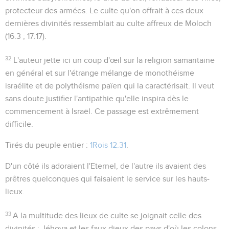
protecteur des armées. Le culte qu'on offrait à ces deux
dernières divinités ressemblait au culte affreux de Moloch
(
16.3 ; 17.17
).
32
L'auteur jette ici un coup d'œil sur la religion samaritaine
en général et sur l'étrange mélange de monothéisme
israélite et de polythéisme païen qui la caractérisait. Il veut
sans doute justifier l'antipathie qu'elle inspira dès le
commencement à Israël. Ce passage est extrêmement
difficile.
Tirés du peuple entier
:
1Rois 12.31
.
D'un côté ils adoraient l'Eternel, de l'autre ils avaient des
prêtres quelconques qui faisaient le service sur les hauts-
lieux.
33
A la multitude des lieux de culte se joignait celle des
divinités : Jéhova et les faux dieux des pays d'où les colons