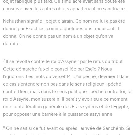
objet fabriqué plus tard. Ce simulacre avait sans doute été
conservé avec les autres objets appartenant au sanctuaire.
Néhusthan
signifie :
objet d'airain
. Ce nom ne lui a pas été
donné par Ezéchias, comme quelques-uns traduisent :
Il
donna
. On ne donne pas un nom à un objet qu'on va
détruire.
7
Il se révolta contre le roi d'Assyrie
: par le refus du tribut.
Cette démarche fut-elle conseillée par Esaïe ? Nous
l'ignorons. Les mots du verset 14 :
J'ai péché
, devraient dans
ce cas s'entendre non pas dans le sens religieux :
péché
contre Dieu
, mais dans le sens politique :
péché contre toi, le
roi d'Assyrie, mon suzerain
. Il paraît y avoir eu à ce moment
une confédération générale des Etats syriens et de l'Egypte,
pour opposer une barrière à la puissance assyrienne.
8
On ne sait si ce fut avant ou après l'arrivée de Sanchérib. Si