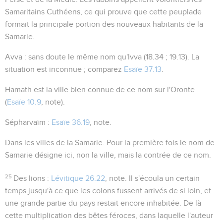
Samaritains Cuthéens, ce qui prouve que cette peuplade
formait la principale portion des nouveaux habitants de la
Samarie.
Avva
: sans doute le même nom qu'Ivva (
18.34 ; 19.13
). La
situation est inconnue ; comparez
Esaïe 37.13
.
Hamath
est la ville bien connue de ce nom sur l'Oronte
(
Esaïe 10.9
, note).
Sépharvaïm
:
Esaïe 36.19
, note.
Dans les villes de la Samarie
. Pour la première fois le nom de
Samarie désigne ici, non la ville, mais la contrée de ce nom.
25
Des lions
:
Lévitique 26.22
, note. Il s'écoula un certain
temps jusqu'à ce que les colons fussent arrivés de si loin, et
une grande partie du pays restait encore inhabitée. De là
cette multiplication des bêtes féroces, dans laquelle l'auteur