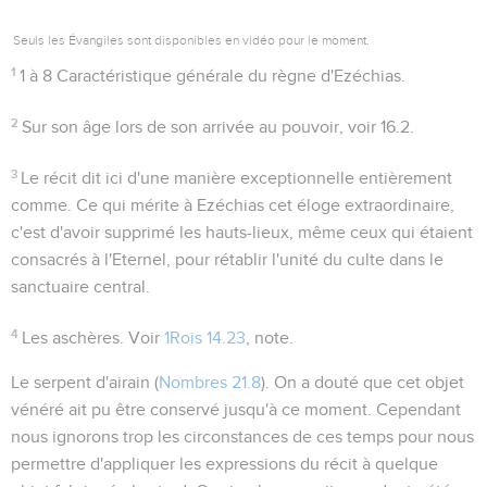
Seuls les Évangiles sont disponibles en vidéo pour le moment.
1
1 à 8
Caractéristique générale du règne d'Ezéchias.
2
Sur son âge lors de son arrivée au pouvoir, voir
16.2
.
3
Le récit dit ici d'une manière exceptionnelle
entièrement
comme
. Ce qui mérite à Ezéchias cet éloge extraordinaire,
c'est d'avoir supprimé les hauts-lieux, même ceux qui étaient
consacrés à l'Eternel, pour rétablir l'unité du culte dans le
sanctuaire central.
4
Les aschères
. Voir
1Rois 14.23
, note.
Le serpent d'airain
(
Nombres 21.8
). On a douté que cet objet
vénéré ait pu être conservé jusqu'à ce moment. Cependant
nous ignorons trop les circonstances de ces temps pour nous
permettre d'appliquer les expressions du récit à quelque