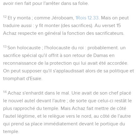
avoir rien fait pour l'arrêter dans sa folie.
12
Et y monta
; comme Jéroboam,
1Rois 12.33
. Mais on peut
traduire aussi :
y fit monter
(des sacrifices). Au verset 15
Achaz respecte en général la fonction des sacrificateurs.
13
Son holocauste
; l'holocauste du roi : probablement. un
sacrifice spécial qu'il offrit à son retour de Damas en
reconnaissance de la protection qui lui avait été accordée.
On peut supposer qu'il s'applaudissait alors de sa politique et
triomphait d'Esaïe.
14
Achaz s'enhardit dans le mal. Urie avait de son chef placé
le nouvel autel devant l'autre ; de sorte que celui-ci restât le
plus rapproché du temple. Mais Achaz fait mettre de côté
l'autel légitime, et le relègue vers le nord, au côté de l'autre
qui prend sa place immédiatement devant le portique du
temple.