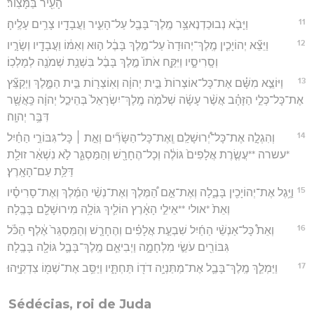
הָעִ֖יר בַּמָּצֽוֹר׃
11
וַיָּבֹ֛א נְבוּכַדְנֶאצַּ֥ר מֶֽלֶךְ־בָּבֶ֖ל עַל־הָעִ֑יר וַעֲבָדָ֖יו צָרִ֥ים עָלֶֽיהָ׃
12
וַיֵּצֵ֞א יְהוֹיָכִ֤ין מֶֽלֶךְ־יְהוּדָה֙ עַל־מֶ֣לֶךְ בָּבֶ֔ל ה֣וּא וְאִמּ֔וֹ וַעֲבָדָ֖יו וְשָׂרָ֣יו
וְסָֽרִיסָ֑יו וַיִּקַּ֤ח אֹתוֹ֙ מֶ֣לֶךְ בָּבֶ֔ל בִּשְׁנַ֥ת שְׁמֹנֶ֖ה לְמָלְכֽוֹ׃
13
וַיּוֹצֵ֣א מִשָּׁ֗ם אֶת־כָּל־אוֹצְרוֹת֙ בֵּ֣ית יְהוָ֔ה וְאֽוֹצְר֖וֹת בֵּ֣ית הַמֶּ֑לֶךְ וַיְקַצֵּ֞ץ
אֶת־כָּל־כְּלֵ֣י הַזָּהָ֗ב אֲשֶׁ֨ר עָשָׂ֜ה שְׁלֹמֹ֤ה מֶֽלֶךְ־יִשְׂרָאֵל֙ בְּהֵיכַ֣ל יְהוָ֔ה כַּֽאֲשֶׁ֖ר
דִּבֶּ֥ר יְהוָֽה׃
14
וְהִגְלָ֣ה אֶת־כָּל־יְ֠רוּשָׁלִַם וְֽאֶת־כָּל־הַשָּׂרִ֞ים וְאֵ֣ת ׀ כָּל־גִּבּוֹרֵ֣י הַחַ֗יִל
*עשרה **עֲשֶׂ֤רֶת אֲלָפִים֙ גּוֹלֶ֔ה וְכָל־הֶחָרָ֖שׁ וְהַמַּסְגֵּ֑ר לֹ֣א נִשְׁאַ֔ר זוּלַ֖ת
דַּלַּ֥ת עַם־הָאָֽרֶץ׃
15
וַיֶּ֥גֶל אֶת־יְהוֹיָכִ֖ין בָּבֶ֑לָה וְאֶת־אֵ֣ם הַ֠מֶּלֶךְ וְאֶת־נְשֵׁ֨י הַמֶּ֜לֶךְ וְאֶת־סָרִיסָ֗יו
וְאֵת֙ *אולי **אֵילֵ֣י הָאָ֔רֶץ הוֹלִ֛יךְ גּוֹלָ֥ה מִירוּשָׁלִַ֖ם בָּבֶֽלָה׃
16
וְאֵת֩ כָּל־אַנְשֵׁ֨י הַחַ֜יִל שִׁבְעַ֣ת אֲלָפִ֗ים וְהֶחָרָ֤שׁ וְהַמַּסְגֵּר֙ אֶ֔לֶף הַכֹּ֕ל
גִּבּוֹרִ֖ים עֹשֵׂ֣י מִלְחָמָ֑ה וַיְבִיאֵ֧ם מֶֽלֶךְ־בָּבֶ֛ל גּוֹלָ֖ה בָּבֶֽלָה׃
17
וַיַּמְלֵ֧ךְ מֶֽלֶךְ־בָּבֶ֛ל אֶת־מַתַּנְיָ֥ה דֹד֖וֹ תַּחְתָּ֑יו וַיַּסֵּ֥ב אֶת־שְׁמ֖וֹ צִדְקִיָּֽהוּ׃
Sédécias, roi de Juda