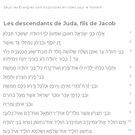
Seuls les Évangiles sont disponibles en vidéo pour le moment.
Les descendants de Juda, fils de Jacob
1
אֵ֖לֶּה בְּנֵ֣י יִשְׂרָאֵ֑ל רְאוּבֵ֤ן שִׁמְעוֹן֙ לֵוִ֣י וִיהוּדָ֔ה יִשָׂשכָ֖ר וּזְבֻלֽוּן׃
2
דָּ֚ן יוֹסֵ֣ף וּבִנְיָמִ֔ן נַפְתָּלִ֖י גָּ֥ד וְאָשֵֽׁר׃
3
בְּנֵ֣י יְהוּדָ֗ה עֵ֤ר וְאוֹנָן֙ וְשֵׁלָ֔ה שְׁלוֹשָׁה֙ נ֣וֹלַד ל֔וֹ מִבַּת־שׁ֖וּעַ הַֽכְּנַעֲנִ֑ית וַיְהִ֞י
עֵ֣ר ׀ בְּכ֣וֹר יְהוּדָ֗ה רַ֛ע בְּעֵינֵ֥י יְהוָ֖ה וַיְמִיתֵֽהוּ׃
4
וְתָמָר֙ כַּלָּת֔וֹ יָ֥לְדָה לּ֖וֹ אֶת־פֶּ֣רֶץ וְאֶת־זָ֑רַח כָּל־בְּנֵ֥י יְהוּדָ֖ה חֲמִשָּֽׁה׃
5
בְּנֵי־פֶ֖רֶץ חֶצְר֥וֹן וְחָמֽוּל׃
6
וּבְנֵ֣י זֶ֗רַח זִ֠מְרִי וְאֵיתָ֧ן וְהֵימָ֛ן וְכַלְכֹּ֥ל וָדָ֖רַע כֻּלָּ֥ם חֲמִשָּֽׁה׃
7
וּבְנֵ֖י כַּרְמִ֑י עָכָר֙ עוֹכֵ֣ר יִשְׂרָאֵ֔ל אֲשֶׁ֥ר מָעַ֖ל בַּחֵֽרֶם׃
8
וּבְנֵ֥י אֵיתָ֖ן עֲזַרְיָֽה׃
9
וּבְנֵ֥י חֶצְר֖וֹן אֲשֶׁ֣ר נוֹלַד־ל֑וֹ אֶת־יְרַחְמְאֵ֥ל וְאֶת־רָ֖ם וְאֶת־כְּלוּבָֽי׃
10
וְרָ֖ם הוֹלִ֣יד אֶת־עַמִּינָדָ֑ב וְעַמִּינָדָב֙ הוֹלִ֣יד אֶת־נַחְשׁ֔וֹן נְשִׂ֖יא בְּנֵ֥י יְהוּדָֽה׃
11
וְנַחְשׁוֹן֙ הוֹלִ֣יד אֶת־שַׂלְמָ֔א וְשַׂלְמָ֖א הוֹלִ֥יד אֶת־בֹּֽעַז׃