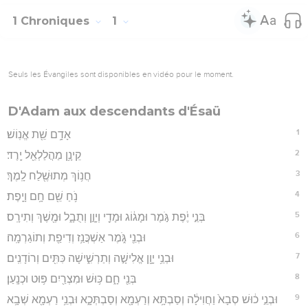
1 Chroniques
1
Seuls les Évangiles sont disponibles en vidéo pour le moment.
D'Adam aux descendants d'Ésaü
1
אָדָ֥ם שֵׁ֖ת אֱנֽוֹשׁ׃
2
קֵינָ֥ן מַהֲלַלְאֵ֖ל יָֽרֶד׃
3
חֲנ֥וֹךְ מְתוּשֶׁ֖לַח לָֽמֶךְ׃
4
נֹ֥חַ שֵׁ֖ם חָ֥ם וָיָֽפֶת׃
5
בְּנֵ֣י יֶ֔פֶת גֹּ֣מֶר וּמָג֔וֹג וּמָדַ֖י וְיָוָ֣ן וְתֻבָ֑ל וּמֶ֖שֶׁךְ וְתִירָֽס׃
6
וּבְנֵ֖י גֹּ֑מֶר אַשְׁכֲּנַ֥ז וְדִיפַ֖ת וְתוֹגַרְמָֽה׃
7
וּבְנֵ֥י יָוָ֖ן אֱלִישָׁ֣ה וְתַרְשִׁ֑ישָׁה כִּתִּ֖ים וְרוֹדָנִֽים׃
8
בְּנֵ֖י חָ֑ם כּ֥וּשׁ וּמִצְרַ֖יִם פּ֥וּט וּכְנָֽעַן׃
9
וּבְנֵ֣י כ֔וּשׁ סְבָא֙ וַחֲוִילָ֔ה וְסַבְתָּ֥א וְרַעְמָ֖א וְסַבְתְּכָ֑א וּבְנֵ֥י רַעְמָ֖א שְׁבָ֥א