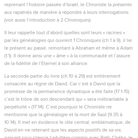
reprenant l’histoire passée d’Israël, le Chroniste la présente
aux rapatriés de manière à répondre à leurs interrogations
(voir aussi l’introduction à 2 Chroniques).
Il leur rappelle tout d’abord quelles sont leurs « racines » :
par les généalogies qui ouvrent 1 Chroniques (ch.1 à 9), il lie
le présent au passé, remontant à Abraham et même à Adam
(1.1). Il donne ainsi une « âme » à la communauté et l’assure
de la fidélité de l’Eternel à son alliance.
La seconde partie du livre (ch.10 à 29) est entièrement
consacrée au règne de David. Car c’est à David que la
promesse de la permanence dynastique a été faite (17.1-15) :
c’est le trône de son descendant qui « sera inébranlable à
perpétuité » (17.14). C’est pourquoi le Chroniste ne
mentionne que la généalogie et la mort de Saül (9.35 à
10.14). Il met en évidence le rôle central, emblématique, de
David en ne retenant que les aspects positifs de sa vie,
passant sous silence l’adultère commis avec Bath-Chéba, le