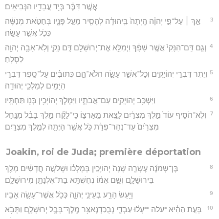
אֲשֶׁ֣ר דִּבֶּ֔ר בְּיַ֖ד עֲבָדָ֥יו הַנְּבִיאִֽים׃
3
אַ֣ךְ ׀ עַל־פִּ֣י יְהוָ֗ה הָֽיְתָה֙ בִּֽיהוּדָ֔ה לְהָסִ֖יר מֵעַ֣ל פָּנָ֑יו בְּחַטֹּ֣את מְנַשֶּׁ֔ה
כְּכֹ֖ל אֲשֶׁ֥ר עָשָֽׂה׃
4
וְגַ֤ם דַּֽם־הַנָּקִי֙ אֲשֶׁ֣ר שָׁפָ֔ךְ וַיְמַלֵּ֥א אֶת־יְרוּשָׁלִַ֖ם דָּ֣ם נָקִ֑י וְלֹֽא־אָבָ֥ה יְהוָ֖ה
לִסְלֹֽחַ׃
5
וְיֶ֛תֶר דִּבְרֵ֥י יְהוֹיָקִ֖ים וְכָל־אֲשֶׁ֣ר עָשָׂ֑ה הֲלֹא־הֵ֣ם כְּתוּבִ֗ים עַל־סֵ֛פֶר דִּבְרֵ֥י
הַיָּמִ֖ים לְמַלְכֵ֥י יְהוּדָֽה׃
6
וַיִּשְׁכַּ֥ב יְהוֹיָקִ֖ים עִם־אֲבֹתָ֑יו וַיִּמְלֹ֛ךְ יְהוֹיָכִ֥ין בְּנ֖וֹ תַּחְתָּֽיו׃
7
וְלֹֽא־הֹסִ֥יף עוֹד֙ מֶ֣לֶךְ מִצְרַ֔יִם לָצֵ֖את מֵֽאַרְצ֑וֹ כִּֽי־לָקַ֞ח מֶ֣לֶךְ בָּבֶ֗ל מִנַּ֤חַל
מִצְרַ֙יִם֙ עַד־נְהַר־פְּרָ֔ת כֹּ֛ל אֲשֶׁ֥ר הָיְתָ֖ה לְמֶ֥לֶךְ מִצְרָֽיִם׃
Joakin, roi de Juda; première déportation
8
בֶּן־שְׁמֹנֶ֨ה עֶשְׂרֵ֤ה שָׁנָה֙ יְהוֹיָכִ֣ין בְּמָלְכ֔וֹ וּשְׁלֹשָׁ֣ה חֳדָשִׁ֔ים מָלַ֖ךְ
בִּירוּשָׁלִָ֑ם וְשֵׁ֣ם אִמּ֔וֹ נְחֻשְׁתָּ֥א בַת־אֶלְנָתָ֖ן מִירוּשָׁלִָֽם׃
9
וַיַּ֥עַשׂ הָרַ֖ע בְּעֵינֵ֣י יְהוָ֑ה כְּכֹ֥ל אֲשֶׁר־עָשָׂ֖ה אָבִֽיו׃
10
בָּעֵ֣ת הַהִ֔יא *עלה **עָל֗וּ עַבְדֵ֛י נְבֻכַדְנֶאצַּ֥ר מֶֽלֶךְ־בָּבֶ֖ל יְרוּשָׁלִָ֑ם וַתָּבֹ֥א