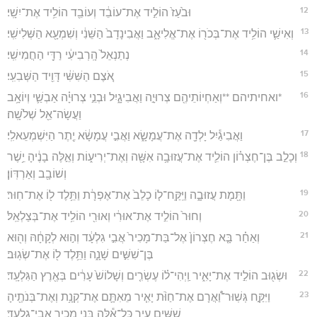
12
וּבֹ֙עַז֙ הוֹלִ֣יד אֶת־עוֹבֵ֔ד וְעוֹבֵ֖ד הוֹלִ֥יד אֶת־יִשָֽׁי׃
13
וְאִישַׁ֛י הוֹלִ֥יד אֶת־בְּכֹר֖וֹ אֶת־אֱלִיאָ֑ב וַאֲבִינָדָב֙ הַשֵּׁנִ֔י וְשִׁמְעָ֖א הַשְּׁלִישִֽׁי׃
14
נְתַנְאֵל֙ הָֽרְבִיעִ֔י רַדַּ֖י הַחֲמִישִֽׁי׃
15
אֹ֚צֶם הַשִּׁשִּׁ֔י דָּוִ֖יד הַשְּׁבִעִֽי׃
16
*ואחיתיהם **וְאַחְיוֹתֵיהֶ֖ם צְרוּיָ֣ה וַאֲבִיגָ֑יִל וּבְנֵ֣י צְרוּיָ֗ה אַבְשַׁ֛י וְיוֹאָ֥ב
וַעֲשָׂה־אֵ֖ל שְׁלֹשָֽׁה׃
17
וַאֲבִיגַ֕יִל יָלְדָ֖ה אֶת־עֲמָשָׂ֑א וַאֲבִ֣י עֲמָשָׂ֔א יֶ֖תֶר הַיִּשְׁמְעֵאלִֽי׃
18
וְכָלֵ֣ב בֶּן־חֶצְר֗וֹן הוֹלִ֛יד אֶת־עֲזוּבָ֥ה אִשָּׁ֖ה וְאֶת־יְרִיע֑וֹת וְאֵ֣לֶּה בָנֶ֔יהָ יֵ֥שֶׁר
וְשׁוֹבָ֖ב וְאַרְדּֽוֹן׃
19
וַתָּ֖מָת עֲזוּבָ֑ה וַיִּֽקַּֽח־ל֤וֹ כָלֵב֙ אֶת־אֶפְרָ֔ת וַתֵּ֥לֶד ל֖וֹ אֶת־חֽוּר׃
20
וְחוּר֙ הוֹלִ֣יד אֶת־אוּרִ֔י וְאוּרִ֖י הוֹלִ֥יד אֶת־בְּצַלְאֵֽל׃
21
וְאַחַ֗ר בָּ֤א חֶצְרוֹן֙ אֶל־בַּת־מָכִיר֙ אֲבִ֣י גִלְעָ֔ד וְה֣וּא לְקָחָ֔הּ וְה֖וּא
בֶּן־שִׁשִּׁ֣ים שָׁנָ֑ה וַתֵּ֥לֶד ל֖וֹ אֶת־שְׂגֽוּב׃
22
וּשְׂג֖וּב הוֹלִ֣יד אֶת־יָאִ֑יר וַֽיְהִי־ל֗וֹ עֶשְׂרִ֤ים וְשָׁלוֹשׁ֙ עָרִ֔ים בְּאֶ֖רֶץ הַגִּלְעָֽד׃
23
וַיִּקַּ֣ח גְּשֽׁוּר־וַ֠אֲרָם אֶת־חַוֺּ֨ת יָאִ֧יר מֵאִתָּ֛ם אֶת־קְנָ֥ת וְאֶת־בְּנֹתֶ֖יהָ
שִׁשִּׁ֣ים עִ֑יר כָּל־אֵ֕לֶּה בְּנֵ֖י מָכִ֥יר אֲבִי־גִלְעָֽד׃