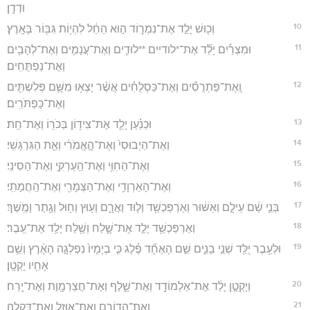
וּדְדָֽן׃
10
וְכ֖וּשׁ יָלַ֣ד אֶת־נִמְר֑וֹד ה֣וּא הֵחֵ֔ל לִהְי֥וֹת גִּבּ֖וֹר בָּאָֽרֶץ׃
11
וּמִצְרַ֡יִם יָלַ֞ד אֶת־*לודיים **לוּדִ֧ים וְאֶת־עֲנָמִ֛ים וְאֶת־לְהָבִ֖ים
וְאֶת־נַפְתֻּחִֽים׃
12
וְֽאֶת־פַּתְרֻסִ֞ים וְאֶת־כַּסְלֻחִ֗ים אֲשֶׁ֨ר יָצְא֥וּ מִשָּׁ֛ם פְּלִשְׁתִּ֖ים
וְאֶת־כַּפְתֹּרִֽים׃
13
וּכְנַ֗עַן יָלַ֛ד אֶת־צִיד֥וֹן בְּכֹר֖וֹ וְאֶת־חֵֽת׃
14
וְאֶת־הַיְבוּסִי֙ וְאֶת־הָ֣אֱמֹרִ֔י וְאֵ֖ת הַגִּרְגָּשִֽׁי׃
15
וְאֶת־הַחִוִּ֥י וְאֶת־הַֽעַרְקִ֖י וְאֶת־הַסִּינִֽי׃
16
וְאֶת־הָאַרְוָדִ֥י וְאֶת־הַצְּמָרִ֖י וְאֶת־הַֽחֲמָתִֽי׃
17
בְּנֵ֣י שֵׁ֔ם עֵילָ֣ם וְאַשּׁ֔וּר וְאַרְפַּכְשַׁ֖ד וְל֣וּד וַאֲרָ֑ם וְע֥וּץ וְח֖וּל וְגֶ֥תֶר וָמֶֽשֶׁךְ׃
18
וְאַרְפַּכְשַׁ֖ד יָלַ֣ד אֶת־שָׁ֑לַח וְשֶׁ֖לַח יָלַ֥ד אֶת־עֵֽבֶר׃
19
וּלְעֵ֥בֶר יֻלַּ֖ד שְׁנֵ֣י בָנִ֑ים שֵׁ֣ם הָאֶחָ֞ד פֶּ֗לֶג כִּ֤י בְיָמָיו֙ נִפְלְגָ֣ה הָאָ֔רֶץ וְשֵׁ֥ם
אָחִ֖יו יָקְטָֽן׃
20
וְיָקְטָ֣ן יָלַ֔ד אֶת־אַלְמוֹדָ֖ד וְאֶת־שָׁ֑לֶף וְאֶת־חֲצַרְמָ֖וֶת וְאֶת־יָֽרַח׃
21
וְאֶת־הֲדוֹרָ֥ם וְאֶת־אוּזָ֖ל וְאֶת־דִּקְלָֽה׃