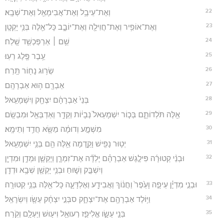
22
וְאֶת־עֵיבָ֥ל וְאֶת־אֲבִימָאֵ֖ל וְאֶת־שְׁבָֽא׃
23
וְאֶת־אוֹפִ֥יר וְאֶת־חֲוִילָ֖ה וְאֶת־יוֹבָ֑ב כָּל־אֵ֖לֶּה בְּנֵ֥י יָקְטָֽן׃
24
שֵׁ֥ם ׀ אַרְפַּכְשַׁ֖ד שָֽׁלַח׃
25
עֵ֥בֶר פֶּ֖לֶג רְעֽוּ׃
26
שְׂר֥וּג נָח֖וֹר תָּֽרַח׃
27
אַבְרָ֖ם ה֥וּא אַבְרָהָֽם׃
28
בְּנֵי֙ אַבְרָהָ֔ם יִצְחָ֖ק וְיִשְׁמָעֵֽאל׃
29
אֵ֖לֶּה תֹּלְדוֹתָ֑ם בְּכ֤וֹר יִשְׁמָעֵאל֙ נְבָי֔וֹת וְקֵדָ֥ר וְאַדְבְּאֵ֖ל וּמִבְשָֽׂם׃
30
מִשְׁמָ֣ע וְדוּמָ֔ה מַשָּׂ֖א חֲדַ֥ד וְתֵימָֽא׃
31
יְט֥וּר נָפִ֖ישׁ וָקֵ֑דְמָה אֵ֥לֶּה הֵ֖ם בְּנֵ֥י יִשְׁמָעֵֽאל׃
32
וּבְנֵ֨י קְטוּרָ֜ה פִּילֶ֣גֶשׁ אַבְרָהָ֗ם יָלְדָ֞ה אֶת־זִמְרָ֧ן וְיָקְשָׁ֛ן וּמְדָ֥ן וּמִדְיָ֖ן
וְיִשְׁבָּ֣ק וְשׁ֑וּחַ וּבְנֵ֥י יָקְשָׁ֖ן שְׁבָ֥א וּדְדָֽן׃
33
וּבְנֵ֣י מִדְיָ֗ן עֵיפָ֤ה וָעֵ֙פֶר֙ וַחֲנ֔וֹךְ וַאֲבִידָ֖ע וְאֶלְדָּעָ֑ה כָּל־אֵ֖לֶּה בְּנֵ֥י קְטוּרָֽה׃
34
וַיּ֥וֹלֶד אַבְרָהָ֖ם אֶת־יִצְחָ֑ק סבְּנֵ֣י יִצְחָ֔ק עֵשָׂ֖ו וְיִשְׂרָאֵֽל׃
35
בְּנֵ֖י עֵשָׂ֑ו אֱלִיפַ֛ז רְעוּאֵ֥ל וִיע֖וּשׁ וְיַעְלָ֥ם וְקֹֽרַח׃