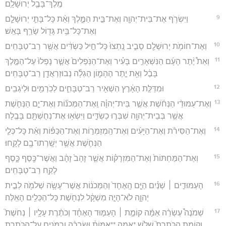
מֶֽלֶךְ־בָּבֶ֖ל יְרוּשָׁלִָֽם׃
9
וַיִּשְׂרֹ֥ף אֶת־בֵּית־יְהוָ֖ה וְאֶת־בֵּ֣ית הַמֶּ֑לֶךְ וְאֵ֨ת כָּל־בָּתֵּ֧י יְרוּשָׁלִַ֛ם
וְאֶת־כָּל־בֵּ֥ית גָּד֖וֹל שָׂרַ֥ף בָּאֵֽשׁ׃
10
וְאֶת־חוֹמֹ֥ת יְרוּשָׁלִַ֖ם סָבִ֑יב נָֽתְצוּ֙ כָּל־חֵ֣יל כַּשְׂדִּ֔ים אֲשֶׁ֖ר רַב־טַבָּחִֽים׃
11
וְאֵת֩ יֶ֨תֶר הָעָ֜ם הַנִּשְׁאָרִ֣ים בָּעִ֗יר וְאֶת־הַנֹּֽפְלִים֙ אֲשֶׁ֤ר נָפְלוּ֙ עַל־הַמֶּ֣לֶךְ
בָּבֶ֔ל וְאֵ֖ת יֶ֣תֶר הֶהָמ֑וֹן הֶגְלָ֕ה נְבוּזַרְאֲדָ֖ן רַב־טַבָּחִֽים׃
12
וּמִדַּלַּ֣ת הָאָ֔רֶץ הִשְׁאִ֖יר רַב־טַבָּחִ֑ים לְכֹֽרְמִ֖ים וּלְיֹגְבִֽים׃
13
וְאֶת־עַמּוּדֵ֨י הַנְּחֹ֜שֶׁת אֲשֶׁ֣ר בֵּית־יְהוָ֗ה וְֽאֶת־הַמְּכֹנ֞וֹת וְאֶת־יָ֧ם הַנְּחֹ֛שֶׁת
אֲשֶׁ֥ר בְּבֵית־יְהוָ֖ה שִׁבְּר֣וּ כַשְׂדִּ֑ים וַיִּשְׂא֥וּ אֶת־נְחֻשְׁתָּ֖ם בָּבֶֽלָה׃
14
וְאֶת־הַסִּירֹ֨ת וְאֶת־הַיָּעִ֜ים וְאֶת־הַֽמְזַמְּר֣וֹת וְאֶת־הַכַּפּ֗וֹת וְאֵ֨ת כָּל־כְּלֵ֧י
הַנְּחֹ֛שֶׁת אֲשֶׁ֥ר יְשָֽׁרְתוּ־בָ֖ם לָקָֽחוּ׃
15
וְאֶת־הַמַּחְתּוֹת֙ וְאֶת־הַמִּזְרָק֗וֹת אֲשֶׁ֤ר זָהָב֙ זָהָ֔ב וַאֲשֶׁר־כֶּ֖סֶף כָּ֑סֶף
לָקַ֖ח רַב־טַבָּחִֽים׃
16
הָעַמּוּדִ֣ים ׀ שְׁנַ֗יִם הַיָּ֤ם הָֽאֶחָד֙ וְהַמְּכֹנ֔וֹת אֲשֶׁר־עָשָׂ֥ה שְׁלֹמֹ֖ה לְבֵ֣ית
יְהוָ֑ה לֹא־הָיָ֣ה מִשְׁקָ֔ל לִנְחֹ֖שֶׁת כָּל־הַכֵּלִ֥ים הָאֵֽלֶּה׃
17
שְׁמֹנֶה֩ עֶשְׂרֵ֨ה אַמָּ֜ה קוֹמַ֣ת ׀ הָעַמּ֣וּד הָאֶחָ֗ד וְכֹתֶ֨רֶת עָלָ֥יו ׀ נְחֹשֶׁת֮
וְקוֹמַ֣ת הַכֹּתֶרֶת֮ שָׁלֹ֣שׁ *אמה **אַמּוֹת֒ וּשְׂבָכָ֨ה וְרִמֹּנִ֧ים עַֽל־הַכֹּתֶ֛רֶת