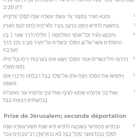
דָּיֵ֥ק סָבִֽיב׃
2
וַתָּבֹ֥א הָעִ֖יר בַּמָּצ֑וֹר עַ֚ד עַשְׁתֵּ֣י עֶשְׂרֵ֣ה שָׁנָ֔ה לַמֶּ֖לֶךְ צִדְקִיָּֽהוּ׃
3
בְּתִשְׁעָ֣ה לַחֹ֔דֶשׁ וַיֶּחֱזַ֥ק הָרָעָ֖ב בָּעִ֑יר וְלֹא־הָ֥יָה לֶ֖חֶם לְעַ֥ם הָאָֽרֶץ׃
4
וַתִּבָּקַ֣ע הָעִ֗יר וְכָל־אַנְשֵׁ֨י הַמִּלְחָמָ֤ה ׀ הַלַּ֙יְלָה֙ דֶּ֜רֶךְ שַׁ֣עַר ׀ בֵּ֣ין
הַחֹמֹתַ֗יִם אֲשֶׁר֙ עַל־גַּ֣ן הַמֶּ֔לֶךְ וְכַשְׂדִּ֥ים עַל־הָעִ֖יר סָבִ֑יב וַיֵּ֖לֶךְ דֶּ֥רֶךְ
הָעֲרָבָֽה׃
5
וַיִּרְדְּפ֤וּ חֵיל־כַּשְׂדִּים֙ אַחַ֣ר הַמֶּ֔לֶךְ וַיַּשִּׂ֥גוּ אֹת֖וֹ בְּעַרְב֣וֹת יְרֵח֑וֹ וְכָל־חֵיל֔וֹ
נָפֹ֖צוּ מֵעָלָֽיו׃
6
וַֽיִּתְפְּשׂוּ֙ אֶת־הַמֶּ֔לֶךְ וַיַּעֲל֥וּ אֹת֛וֹ אֶל־מֶ֥לֶךְ בָּבֶ֖ל רִבְלָ֑תָה וַיְדַבְּר֥וּ אִתּ֖וֹ
מִשְׁפָּֽט׃
7
וְאֶת־בְּנֵי֙ צִדְקִיָּ֔הוּ שָׁחֲט֖וּ לְעֵינָ֑יו וְאֶת־עֵינֵ֤י צִדְקִיָּ֙הוּ֙ עִוֵּ֔ר וַיַּאַסְרֵ֙הוּ֙
בַֽנְחֻשְׁתַּ֔יִם וַיְבִאֵ֖הוּ בָּבֶֽל׃
Prise de Jérusalem; seconde déportation
8
וּבַחֹ֤דֶשׁ הַֽחֲמִישִׁי֙ בְּשִׁבְעָ֣ה לַחֹ֔דֶשׁ הִ֗יא שְׁנַת֙ תְּשַֽׁע־עֶשְׂרֵ֣ה שָׁנָ֔ה
לַמֶּ֖לֶךְ נְבֻכַדְנֶאצַּ֣ר מֶֽלֶךְ־בָּבֶ֑ל בָּ֞א נְבוּזַרְאֲדָ֧ן רַב־טַבָּחִ֛ים עֶ֥בֶד