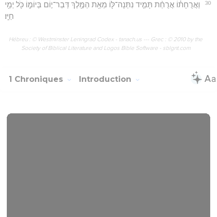
30
וַאֲרֻחָת֗וֹ אֲרֻחַ֨ת תָּמִ֧יד נִתְּנָה־לּ֛וֹ מֵאֵ֥ת הַמֶּ֖לֶךְ דְּבַר־י֣וֹם בְּיוֹמ֑וֹ כֹּ֖ל יְמֵ֥י
חַיָּֽו׃
Hébreu : © Westminster Leningrad Codex - tanach.us --- Grec : © 2010 by the
Society of Biblical Literature and Logos Bible Software - sblgnt.com
1 Chroniques
Introduction