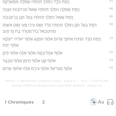
47
וַיָּ֖מָת הֲדָ֑ד וַיִּמְלֹ֣ךְ תַּחְתָּ֔יו שַׂמְלָ֖ה מִמַּשְׂרֵקָֽה׃
48
וַיָּ֖מָת שַׂמְלָ֑ה וַיִּמְלֹ֣ךְ תַּחְתָּ֔יו שָׁא֖וּל מֵרְחֹב֥וֹת הַנָּהָֽר׃
49
וַיָּ֖מָת שָׁא֑וּל וַיִּמְלֹ֣ךְ תַּחְתָּ֔יו בַּ֥עַל חָנָ֖ן בֶּן־עַכְבּֽוֹר׃
50
וַיָּ֙מָת֙ בַּ֣עַל חָנָ֔ן וַיִּמְלֹ֤ךְ תַּחְתָּיו֙ הֲדַ֔ד וְשֵׁ֥ם עִיר֖וֹ פָּ֑עִי וְשֵׁ֨ם אִשְׁתּ֤וֹ
מְהֵיטַבְאֵל֙ בַּת־מַטְרֵ֔ד בַּ֖ת מֵ֥י זָהָֽב׃
51
וַיָּ֖מָת הֲדָ֑ד סוַיִּהְיוּ֙ אַלּוּפֵ֣י אֱד֔וֹם אַלּ֥וּף תִּמְנָ֛ע אַלּ֥וּף *עליה **עַֽלְוָ֖ה
אַלּ֥וּף יְתֵֽת׃
52
אַלּ֧וּף אָהֳלִיבָמָ֛ה אַלּ֥וּף אֵלָ֖ה אַלּ֥וּף פִּינֹֽן׃
53
אַלּ֥וּף קְנַ֛ז אַלּ֥וּף תֵּימָ֖ן אַלּ֣וּף מִבְצָֽר׃
54
אַלּ֥וּף מַגְדִּיאֵ֖ל אַלּ֣וּף עִירָ֑ם אֵ֖לֶּה אַלּוּפֵ֥י אֱדֽוֹם׃
Hébreu : © Westminster Leningrad Codex - tanach.us --- Grec : © 2010 by the
Society of Biblical Literature and Logos Bible Software - sblgnt.com
1 Chroniques
2