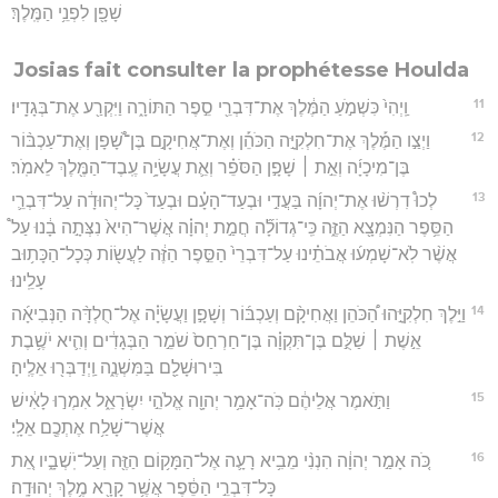
שָׁפָ֖ן לִפְנֵ֥י הַמֶּֽלֶךְ׃
Josias fait consulter la prophétesse Houlda
11
וַֽיְהִי֙ כִּשְׁמֹ֣עַ הַמֶּ֔לֶךְ אֶת־דִּבְרֵ֖י סֵ֣פֶר הַתּוֹרָ֑ה וַיִּקְרַ֖ע אֶת־בְּגָדָֽיו׃
12
וַיְצַ֣ו הַמֶּ֡לֶךְ אֶת־חִלְקִיָּ֣ה הַכֹּהֵ֡ן וְאֶת־אֲחִיקָ֣ם בֶּן־שָׁ֠פָן וְאֶת־עַכְבּ֨וֹר
בֶּן־מִיכָיָ֜ה וְאֵ֣ת ׀ שָׁפָ֣ן הַסֹּפֵ֗ר וְאֵ֛ת עֲשָׂיָ֥ה עֶֽבֶד־הַמֶּ֖לֶךְ לֵאמֹֽר׃
13
לְכוּ֩ דִרְשׁ֨וּ אֶת־יְהוָ֜ה בַּעֲדִ֣י וּבְעַד־הָעָ֗ם וּבְעַד֙ כָּל־יְהוּדָ֔ה עַל־דִּבְרֵ֛י
הַסֵּ֥פֶר הַנִּמְצָ֖א הַזֶּ֑ה כִּֽי־גְדוֹלָ֞ה חֲמַ֣ת יְהוָ֗ה אֲשֶׁר־הִיא֙ נִצְּתָ֣ה בָ֔נוּ עַל֩
אֲשֶׁ֨ר לֹֽא־שָׁמְע֜וּ אֲבֹתֵ֗ינוּ עַל־דִּבְרֵי֙ הַסֵּ֣פֶר הַזֶּ֔ה לַעֲשׂ֖וֹת כְּכָל־הַכָּת֥וּב
עָלֵֽינוּ׃
14
וַיֵּ֣לֶךְ חִלְקִיָּ֣הוּ הַ֠כֹּהֵן וַאֲחִיקָ֨ם וְעַכְבּ֜וֹר וְשָׁפָ֣ן וַעֲשָׂיָ֗ה אֶל־חֻלְדָּ֨ה הַנְּבִיאָ֜ה
אֵ֣שֶׁת ׀ שַׁלֻּ֣ם בֶּן־תִּקְוָ֗ה בֶּן־חַרְחַס֙ שֹׁמֵ֣ר הַבְּגָדִ֔ים וְהִ֛יא יֹשֶׁ֥בֶת
בִּירוּשָׁלִַ֖ם בַּמִּשְׁנֶ֑ה וַֽיְדַבְּר֖וּ אֵלֶֽיהָ׃
15
וַתֹּ֣אמֶר אֲלֵיהֶ֔ם כֹּֽה־אָמַ֥ר יְהוָ֖ה אֱלֹהֵ֣י יִשְׂרָאֵ֑ל אִמְר֣וּ לָאִ֔ישׁ
אֲשֶׁר־שָׁלַ֥ח אֶתְכֶ֖ם אֵלָֽי׃
16
כֹּ֚ה אָמַ֣ר יְהוָ֔ה הִנְנִ֨י מֵבִ֥יא רָעָ֛ה אֶל־הַמָּק֥וֹם הַזֶּ֖ה וְעַל־יֹֽשְׁבָ֑יו אֵ֚ת
כָּל־דִּבְרֵ֣י הַסֵּ֔פֶר אֲשֶׁ֥ר קָרָ֖א מֶ֥לֶךְ יְהוּדָֽה׃