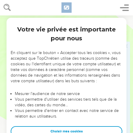
17
וְיֶ֨תֶר דִּבְרֵ֤י מְנַשֶּׁה֙ וְכָל־אֲשֶׁ֣ר עָשָׂ֔ה וְחַטָּאת֖וֹ אֲשֶׁ֣ר חָטָ֑א הֲלֹא־הֵ֣ם
כְּתוּבִ֗ים עַל־סֵ֛פֶר דִּבְרֵ֥י הַיָּמִ֖ים לְמַלְכֵ֥י יְהוּדָֽה׃
Hébreu / Grec - Texte original
18
וַיִּשְׁכַּ֤ב מְנַשֶּׁה֙ עִם־אֲבֹתָ֔יו וַיִּקָּבֵ֥ר בְּגַן־בֵּית֖וֹ בְּגַן־עֻזָּ֑א וַיִּמְלֹ֛ךְ אָמ֥וֹן בְּנ֖וֹ
Votre vie privée est importante
2 Rois
21
תַּחְתָּֽיו׃
pour nous
Amon, roi de Juda
En cliquant sur le bouton « Accepter tous les cookies », vous
19
בֶּן־עֶשְׂרִ֨ים וּשְׁתַּ֤יִם שָׁנָה֙ אָמ֣וֹן בְּמָלְכ֔וֹ וּשְׁתַּ֣יִם שָׁנִ֔ים מָלַ֖ךְ בִּירוּשָׁלִָ֑ם
acceptez que TopChrétien utilise des traceurs (comme des
וְשֵׁ֣ם אִמּ֔וֹ מְשֻׁלֶּ֥מֶת בַּת־חָר֖וּץ מִן־יָטְבָֽה׃
cookies ou l'identifiant unique de votre compte utilisateur) et
traite vos données à caractère personnel (comme vos
20
וַיַּ֥עַשׂ הָרַ֖ע בְּעֵינֵ֣י יְהוָ֑ה כַּאֲשֶׁ֥ר עָשָׂ֖ה מְנַשֶּׁ֥ה אָבִֽיו׃
données de navigation et les informations renseignées dans
21
votre compte utilisateur) dans les buts suivants :
וַיֵּ֕לֶךְ בְּכָל־הַדֶּ֖רֶךְ אֲשֶׁר־הָלַ֣ךְ אָבִ֑יו וַֽיַּעֲבֹ֗ד אֶת־הַגִּלֻּלִים֙ אֲשֶׁ֣ר עָבַ֣ד
אָבִ֔יו וַיִּשְׁתַּ֖חוּ לָהֶֽם׃
Mesurer l'audience de notre service
22
וַיַּעֲזֹ֕ב אֶת־יְהוָ֖ה אֱלֹהֵ֣י אֲבֹתָ֑יו וְלֹ֥א הָלַ֖ךְ בְּדֶ֥רֶךְ יְהוָֽה׃
Vous permettre d'utiliser des services tiers tels que de la
vidéo, des cartes du monde…
23
וַיִּקְשְׁר֥וּ עַבְדֵֽי־אָמ֖וֹן עָלָ֑יו וַיָּמִ֥יתוּ אֶת־הַמֶּ֖לֶךְ בְּבֵיתֽוֹ׃
Vous permettre d'entrer en contact avec notre service de
24
וַיַּךְ֙ עַם־הָאָ֔רֶץ אֵ֥ת כָּל־הַקֹּשְׁרִ֖ים עַל־הַמֶּ֣לֶךְ אָמ֑וֹן וַיַּמְלִ֧יכוּ עַם־הָאָ֛רֶץ
relation aux utilisateurs.
אֶת־יֹאשִׁיָּ֥הוּ בְנ֖וֹ תַּחְתָּֽיו׃
25
וְיֶ֛תֶר דִּבְרֵ֥י אָמ֖וֹן אֲשֶׁ֣ר עָשָׂ֑ה הֲלֹא־הֵ֣ם כְּתוּבִ֗ים עַל־סֵ֛פֶר דִּבְרֵ֥י
Choisir mes cookies