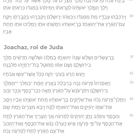
בְּיָמָ֡יו עָלָה֩ פַרְעֹ֨ה נְכֹ֧ה מֶֽלֶךְ־מִצְרַ֛יִם עַל־מֶ֥לֶךְ אַשּׁ֖וּר עַל־נְהַר־פְּרָ֑ת
וַיֵּ֨לֶךְ הַמֶּ֤לֶךְ יֹאשִׁיָּ֙הוּ֙ לִקְרָאת֔וֹ וַיְמִיתֵ֙הוּ֙ בִּמְגִדּ֔וֹ כִּרְאֹת֖וֹ אֹתֽוֹ׃
30
וַיַּרְכִּבֻ֨הוּ עֲבָדָ֥יו מֵת֙ מִמְּגִדּ֔וֹ וַיְבִאֻ֙הוּ֙ יְר֣וּשָׁלִַ֔ם וַֽיִּקְבְּרֻ֖הוּ בִּקְבֻֽרָת֑וֹ וַיִּקַּ֣ח
עַם־הָאָ֗רֶץ אֶת־יְהֽוֹאָחָז֙ בֶּן־יֹ֣אשִׁיָּ֔הוּ וַיִּמְשְׁח֥וּ אֹת֛וֹ וַיַּמְלִ֥יכוּ אֹת֖וֹ תַּ֥חַת
אָבִֽיו׃
Joachaz, roi de Juda
31
בֶּן־עֶשְׂרִ֨ים וְשָׁלֹ֤שׁ שָׁנָה֙ יְהוֹאָחָ֣ז בְּמָלְכ֔וֹ וּשְׁלֹשָׁ֣ה חֳדָשִׁ֔ים מָלַ֖ךְ
בִּירוּשָׁלִָ֑ם וְשֵׁ֣ם אִמּ֔וֹ חֲמוּטַ֥ל בַּֽת־יִרְמְיָ֖הוּ מִלִּבְנָֽה׃
32
וַיַּ֥עַשׂ הָרַ֖ע בְּעֵינֵ֣י יְהוָ֑ה כְּכֹ֥ל אֲשֶׁר־עָשׂ֖וּ אֲבֹתָֽיו׃
33
וַיַּאַסְרֵהוּ֩ פַרְעֹ֨ה נְכֹ֤ה בְרִבְלָה֙ בְּאֶ֣רֶץ חֲמָ֔ת *במלך **מִמְּלֹ֖ךְ
בִּירוּשָׁלִָ֑ם וַיִּתֶּן־עֹ֙נֶשׁ֙ עַל־הָאָ֔רֶץ מֵאָ֥ה כִכַּר־כֶּ֖סֶף וְכִכַּ֥ר זָהָֽב׃
34
וַיַּמְלֵךְ֩ פַּרְעֹ֨ה נְכֹ֜ה אֶת־אֶלְיָקִ֣ים בֶּן־יֹאשִׁיָּ֗הוּ תַּ֚חַת יֹאשִׁיָּ֣הוּ אָבִ֔יו וַיַּסֵּ֥ב
אֶת־שְׁמ֖וֹ יְהוֹיָקִ֑ים וְאֶת־יְהוֹאָחָ֣ז לָקָ֔ח וַיָּבֹ֥א מִצְרַ֖יִם וַיָּ֥מָת שָֽׁם׃
35
וְהַכֶּ֣סֶף וְהַזָּהָ֗ב נָתַ֤ן יְהוֹיָקִים֙ לְפַרְעֹ֔ה אַ֚ךְ הֶעֱרִ֣יךְ אֶת־הָאָ֔רֶץ לָתֵ֥ת
אֶת־הַכֶּ֖סֶף עַל־פִּ֣י פַרְעֹ֑ה אִ֣ישׁ כְּעֶרְכּ֗וֹ נָגַ֞שׂ אֶת־הַכֶּ֤סֶף וְאֶת־הַזָּהָב֙
אֶת־עַ֣ם הָאָ֔רֶץ לָתֵ֖ת לְפַרְעֹ֥ה נְכֹֽה׃