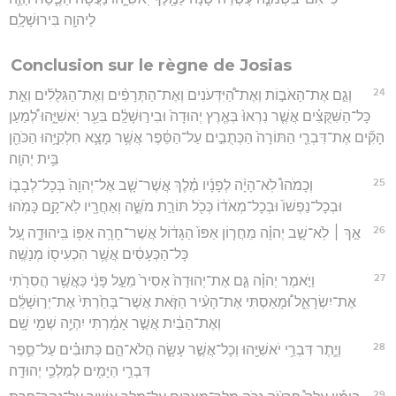
לַיהוָ֖ה בִּירוּשָׁלִָֽם׃
Conclusion sur le règne de Josias
24
וְגַ֣ם אֶת־הָאֹב֣וֹת וְאֶת־הַ֠יִּדְּעֹנִים וְאֶת־הַתְּרָפִ֨ים וְאֶת־הַגִּלֻּלִ֜ים וְאֵ֣ת
כָּל־הַשִּׁקֻּצִ֗ים אֲשֶׁ֤ר נִרְאוּ֙ בְּאֶ֤רֶץ יְהוּדָה֙ וּבִיר֣וּשָׁלִַ֔ם בִּעֵ֖ר יֹֽאשִׁיָּ֑הוּ לְ֠מַעַן
הָקִ֞ים אֶת־דִּבְרֵ֤י הַתּוֹרָה֙ הַכְּתֻבִ֣ים עַל־הַסֵּ֔פֶר אֲשֶׁ֥ר מָצָ֛א חִלְקִיָּ֥הוּ הַכֹּהֵ֖ן
בֵּ֥ית יְהוָֽה׃
25
וְכָמֹהוּ֩ לֹֽא־הָיָ֨ה לְפָנָ֜יו מֶ֗לֶךְ אֲשֶׁר־שָׁ֤ב אֶל־יְהוָה֙ בְּכָל־לְבָב֤וֹ
וּבְכָל־נַפְשׁוֹ֙ וּבְכָל־מְאֹד֔וֹ כְּכֹ֖ל תּוֹרַ֣ת מֹשֶׁ֑ה וְאַחֲרָ֖יו לֹֽא־קָ֥ם כָּמֹֽהוּ׃
26
אַ֣ךְ ׀ לֹֽא־שָׁ֣ב יְהוָ֗ה מֵחֲר֤וֹן אַפּוֹ֙ הַגָּד֔וֹל אֲשֶׁר־חָרָ֥ה אַפּ֖וֹ בִּֽיהוּדָ֑ה עַ֚ל
כָּל־הַכְּעָסִ֔ים אֲשֶׁ֥ר הִכְעִיס֖וֹ מְנַשֶּֽׁה׃
27
וַיֹּ֣אמֶר יְהוָ֗ה גַּ֤ם אֶת־יְהוּדָה֙ אָסִיר֙ מֵעַ֣ל פָּנַ֔י כַּאֲשֶׁ֥ר הֲסִרֹ֖תִי
אֶת־יִשְׂרָאֵ֑ל וּ֠מָאַסְתִּי אֶת־הָעִ֨יר הַזֹּ֤את אֲשֶׁר־בָּחַ֙רְתִּי֙ אֶת־יְר֣וּשָׁלִַ֔ם
וְאֶת־הַבַּ֔יִת אֲשֶׁ֣ר אָמַ֔רְתִּי יִהְיֶ֥ה שְׁמִ֖י שָֽׁם׃
28
וְיֶ֛תֶר דִּבְרֵ֥י יֹאשִׁיָּ֖הוּ וְכָל־אֲשֶׁ֣ר עָשָׂ֑ה הֲלֹא־הֵ֣ם כְּתוּבִ֗ים עַל־סֵ֛פֶר
דִּבְרֵ֥י הַיָּמִ֖ים לְמַלְכֵ֥י יְהוּדָֽה׃
29