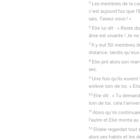
Dieu enlève Élie 
1
Lorsque l'Eternel fit m
2
Elie dit à Elisée : « R
vivant et ton âme est vi
3
Les membres de la comm
que c’est aujourd’hui qu
sais. Taisez-vous ! »
4
Elie lui dit : « Elisée,
âme est vivante ! Je ne t
5
Les membres de la com
c’est aujourd’hui que l'
sais. Taisez-vous ! »
6
Elie lui dit : « Reste d
âme est vivante ! Je ne 
7
Il y eut 50 membres d