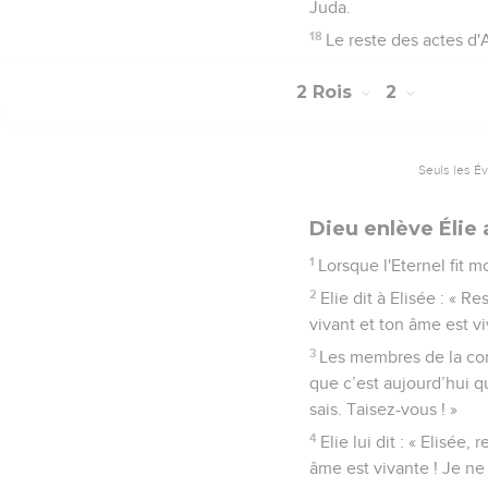
« Homme de Dieu, veuill
14
Le feu est descendu 
maintenant, veuille acc
15
L'ange de l'Eternel di
chef vers le roi.
16
Il lui annonça : « Vo
dieu d'Ekron, comme s'il
pas du lit sur lequel tu
17
Achazia mourut, confo
frère Joram devint roi 
Juda.
18
Le reste des actes d'A
2 Rois
2
Seuls les É