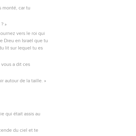
. Il fit partir des
 guérirai de cette
essagers du roi de
ter Baal-Zebub, le dieu
es monté, car tu
 ? »
tournez vers le roi qui
de Dieu en Israël que tu
 lit sur lequel tu es