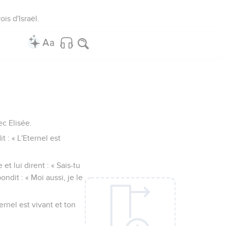
s, tes serviteurs !
leurs 50 hommes. Mais
va et descendit avec ce
nsulter Baal-Zebub, le
role, tu ne redescendras
avait pas de fils, son
 fils de Josaphat, sur
is d'Israël.