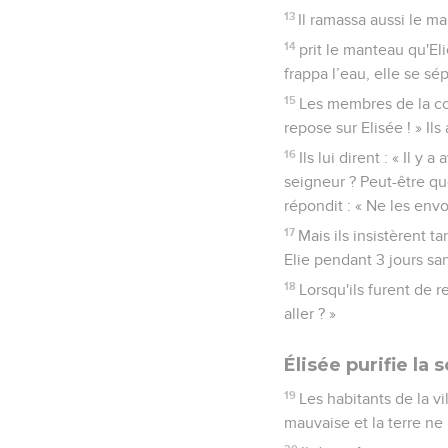
distance, tandis qu’eux
8
Elie prit alors son man
sec.
9
Une fois qu'ils eurent 
enlevé loin de toi. » Eli
10
Elie dit : « Tu deman
loin de toi, cela t'arrive
11
Alors qu’ils continua
l'autre et Elie monta au
12
Elisée regardait tout e
alors ses habits et les 
13
Il ramassa aussi le man
14
prit le manteau qu'Elie
frappa l’eau, elle se sép
15
Les membres de la com
repose sur Elisée ! » Ils
16
Ils lui dirent : « Il 