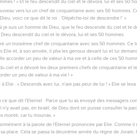
 »
 « Quel air avait l'homme qui est monté à votre rencontre et qui
« C'était un homme avec un vêtement en poil et une ceinture de cuir
st Elie le Thishbite. »
aire arrêter Élie
 chef de cinquantaine avec ses 50 hommes. Ce chef monta vers Eli
l lui dit : « Homme de Dieu, le roi te dit : ‘Descends !’ »
 de cinquantaine : « Si je suis un homme de Dieu, que le feu des
ommes ! » Et le feu descendit du ciel et le dévora, lui et ses 50 
uveau vers lui un chef de cinquantaine avec ses 50 hommes. Ce c
Dieu, voici ce que dit le roi : ‘Dépêche-toi de descendre !’ »
« Si je suis un homme de Dieu, que le feu descende du ciel et te d
 Dieu descendit du ciel et le dévora, lui et ses 50 hommes.
e un troisième chef de cinquantaine avec ses 50 hommes. Ce t
Elie et, à son arrivée, il plia les genoux devant lui et lui deman