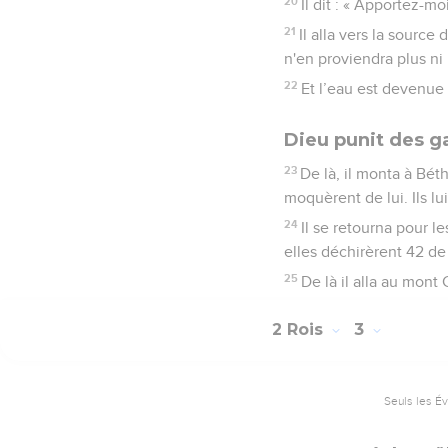
seigneur ? Peut-être que
répondit : « Ne les env
17
Mais ils insistèrent t
Elie pendant 3 jours san
18
Lorsqu'ils furent de re
aller ? »
Élisée purifie la
19
Les habitants de la vi
mauvaise et la terre ne 
20
Il dit : « Apportez-mo
21
Il alla vers la source 
n'en proviendra plus ni m
22
Et l’eau est devenue
Dieu punit des g