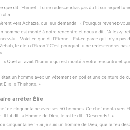
vangiles sont disponibles en vidéo pour le moment.
a conduite d'Ahazia
èrent contre Israël après la mort d'Achab.
eillis de sa chambre à l'étage, à Samarie, et il se blessa gravement
 : « Allez consulter Baal-Zebub, le dieu d'Ekron, pour savoir si je
l dit à Elie le Thishbite : « Lève-toi, monte à la rencontre des m
st-ce parce qu'il n'y a pas de Dieu en Israël que vous allez consul
ce que dit l'Eternel : Tu ne redescendras pas du lit sur lequel tu 
n alla.
èrent vers Achazia, qui leur demanda : « Pourquoi revenez-vous
« Un homme est monté à notre rencontre et nous a dit : ‘Allez-y, re
ez-lui : Voici ce que dit l'Eternel : Est-ce parce qu'il n'y a pas 
Zebub, le dieu d'Ekron ? C'est pourquoi tu ne redescendras pas du