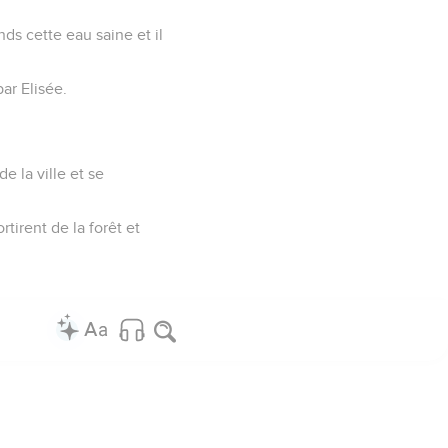
 ou dans une vallée. » Il
ommes, qui cherchèrent
e pas dit de ne pas y
seigneur, mais l’eau est
ends cette eau saine et il
ar Elisée.