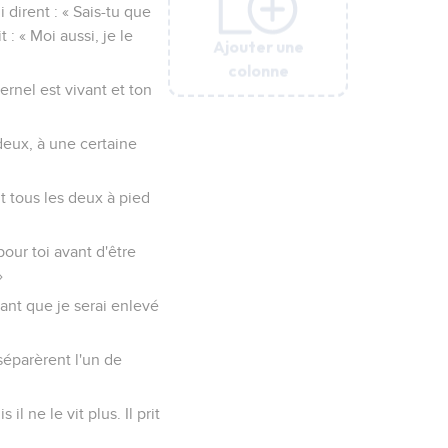
Ajouter une
Ajouter une
Ajouter une
Ajouter une
colonne
colonne
colonne
colonne
ec Elisée.
t : « L'Eternel est
t lui dirent : « Sais-tu
ndit : « Moi aussi, je le
ternel est vivant et ton
dirent : « Sais-tu que
 : « Moi aussi, je le
Eternel est vivant et ton
deux, à une certaine