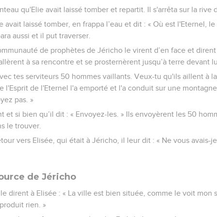
-mêmes s'arrêtaient au bord du Jourdain.
teau, l’enroula et en frappa l’eau. Elle se sépara et ils traversère
traversé, Elie dit à Elisée : « Dis-moi ce que tu veux que je fasse 
sée répondit : « Qu'il y ait sur moi une double part de ton esprit ! 
des quelque chose de difficile. Toutefois, si tu peux me voir pen
ra. Sinon, cela n'arrivera pas. »
ient à marcher tout en parlant, un char et des chevaux de feu les 
 ciel dans un tourbillon.
n criant : « Mon père ! Mon père ! Char et cavalerie d'Israël ! » Puis 
déchira en deux.
teau qu'Elie avait laissé tomber et repartit. Il s'arrêta sur la rive
 avait laissé tomber, en frappa l’eau et dit : « Où est l'Eternel, le 
ara aussi et il put traverser.
munauté de prophètes de Jéricho le virent d’en face et dirent : 
 allèrent à sa rencontre et se prosternèrent jusqu’à terre devant lu
y a avec tes serviteurs 50 hommes vaillants. Veux-tu qu'ils aillent à