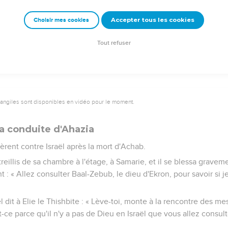
a fin du septième siècle avant Jésus-Christ (23.29-30 ; 24.1-7). C
Accepter tous les cookies
ù Nabuchodonosor met fin à toute tentative de révolte contre lu
Choisir mes cookies
tant sa population (ch.25).
Tout refuser
x royaumes d’Israël et de Juda est le juste châtiment d’un peuple
 son Suzerain, pour adorer de faux dieux. Pourtant, jamais l’Etern
ment qui les attendait, conformément aux sanctions de l’alliance d
pendant la période couverte par 2 Rois que les prophètes d’avant l
ntenus dans la Bible, ont exercé leur ministère.
 en exil à Babylone, désire que le peuple tire les leçons de son h
lui aussi, les péchés qui ont entraîné le jugement d’Israël.
emeur Copyright © 1992, 1999 by Biblica, Inc.® Used by permission. All rights reser