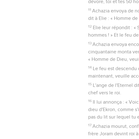
monté, car tu mourras.’
7
Achazia leur demanda :
paroles ? »
8
Ils lui répondirent : 
Achazia dit alors : « C'e
Ahazia tente de f
9
Il envoya vers lui un
sommet de la montagne. I
10
Elie répondit au chef
dévore, toi et tes 50 h
11
Achazia envoya de no
dit à Elie : « Homme de 
12
Elie leur répondit : 
hommes ! » Et le feu de
13
Achazia envoya encor
cinquantaine monta vers 