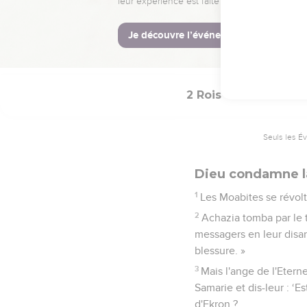
grandes puissances à l
jusqu’en 586, année o
Jérusalem et en dépor
La destruction des deu
détourné de l’Eternel,
les Israélites du juge
28). C’est, en effet, 
livres prophétiques co
L’auteur, probablement
son lecteur à rejeter, 
La Bible Du S
2 Rois
1