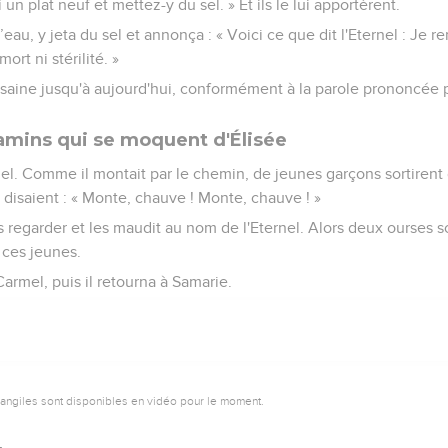
 l'Esprit de l'Eternel l'a emporté et l'a conduit sur une montagne
oyez pas. »
ant et si bien qu’il dit : « Envoyez-les. » Ils envoyèrent les 50 h
s le trouver.
tour vers Elisée, qui était à Jéricho, il leur dit : « Ne vous avais-j
 source de Jéricho
lle dirent à Elisée : « La ville est bien située, comme le voit mon 
produit rien. »
i un plat neuf et mettez-y du sel. » Et ils le lui apportèrent.
d’eau, y jeta du sel et annonça : « Voici ce que dit l'Eternel : Je r
ort ni stérilité. »
 saine jusqu'à aujourd'hui, conformément à la parole prononcée p
amins qui se moquent d'Élisée