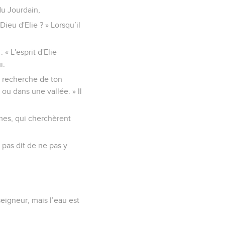
nt tous les deux à pied
pour toi avant d'être
»
dant que je serai enlevé
séparèrent l'un de
il ne le vit plus. Il prit
 du Jourdain,
Dieu d'Elie ? » Lorsqu’il
« L'esprit d'Elie
i.
 la recherche de ton