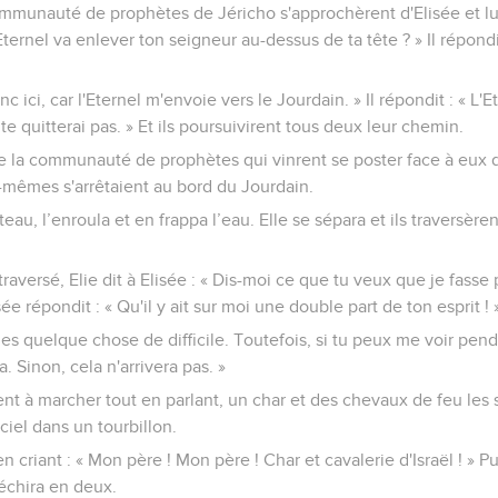
au ciel. Élisée lui succède
onter Elie au ciel dans un tourbillon, celui-ci partait de Guilgal av
este donc ici, car l'Eternel m'envoie jusqu'à Béthel. » Elisée répondi
vante ! Je ne te quitterai pas. » Et ils descendirent à Béthel.
unauté de prophètes de Béthel sortirent de la ville vers Elisée e
e l'Eternel va enlever ton seigneur au-dessus de ta tête ? » Il répo
 reste donc ici, car l'Eternel m'envoie à Jéricho. » Il répondit : « L'E
e quitterai pas. » Et ils arrivèrent à Jéricho.
munauté de prophètes de Jéricho s'approchèrent d'Elisée et lui 
Eternel va enlever ton seigneur au-dessus de ta tête ? » Il répondit
onc ici, car l'Eternel m'envoie vers le Jourdain. » Il répondit : « L'
te quitterai pas. » Et ils poursuivirent tous deux leur chemin.
e la communauté de prophètes qui vinrent se poster face à eux 