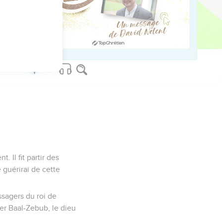
ette situation dura
i en détruisant
 infidèle qui s’est
el n’a cessé d’avertir
u Sinaï (Lv 26 ; Dt
’exil, auteurs des
istoire et il invite
ved worldwide.