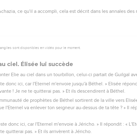
e accorder un peu de valeur à ma vie et à celle de ces 50 homme
du ciel et a dévoré les deux premiers chefs de cinquantaine et 
order un peu de valeur à ma vie ! »
t à Elie : « Descends avec lui, n'aie pas peur de lui ! » Elie se le
ici ce que dit l'Eternel : Parce que tu as envoyé des messagers co
 n'y avait pas, en Israël, de Dieu dont on puisse consulter la pa
 es monté, car tu mourras. »
rmément à la parole de l'Eternel prononcée par Elie. Comme il n'
à sa place. Cela se passa la deuxième année du règne de Joram, le
chazia, ce qu'il a accompli, cela est décrit dans les annales des ro
vangiles sont disponibles en vidéo pour le moment.