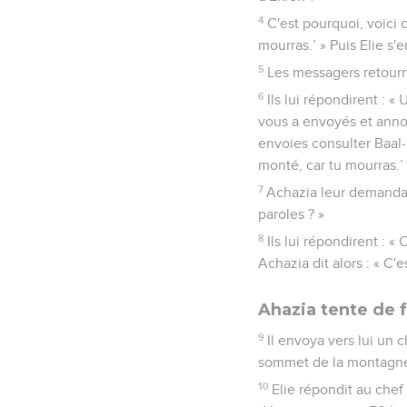
Seuls les É
Dieu condamne l
1
Les Moabites se révolt
2
Achazia tomba par le tr
messagers en leur disant
blessure. »
3
Mais l'ange de l'Eterne
Samarie et dis-leur : ‘E
d'Ekron ?
4
C'est pourquoi, voici 
mourras.’ » Puis Elie s'e
5
Les messagers retourn
6
Ils lui répondirent : 
vous a envoyés et annonc
envoies consulter Baal-