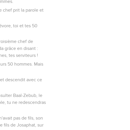
 vous a dit ces
 autour de la taille. »
e qui était assis au
cende du ciel et te
hommes.
hef prit la parole et
évore, toi et tes 50
roisième chef de
da grâce en disant :