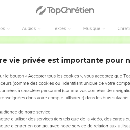
'autres dieux, pris parmi les dieux des peuples qui sont autour 
u, est un Dieu jaloux au milieu de toi. La colère de l'Eternel, ton 
inerait de la surface de la terre.
pas l'Eternel, votre Dieu, comme vous l'avez fait à Massa.
éos
Audios
Textes
Musique
Chrét
commandements de l'Eternel, votre Dieu, ses instructions et ses 
Segond 21
oit et ce qui est bien aux yeux de l'Eternel, afin d’être heureux 
el a juré à tes ancêtres de te donner
re vie privée est importante pour 
us tes ennemis devant toi, comme il l'a dit.
mandera un jour : ‘Que signifient les instructions, les prescriptio
sur le bouton « Accepter tous les cookies », vous acceptez que T
ous a données ?’
traceurs (comme des cookies ou l'identifiant unique de votre compte 
s données à caractère personnel (comme vos données de navigatio
tions esclaves du pharaon en Egypte et l'Eternel nous a fait sortir
 renseignées dans votre compte utilisateur) dans les buts suivants 
 sous nos yeux de grands miracles et prodiges, porteurs de malhe
audience de notre service
e sa maison.
ttre d'utiliser des services tiers tels que de la vidéo, des cartes
 de là pour nous amener dans le pays qu'il avait juré à nos ancêtre
ttre d'entrer en contact avec notre service de relation aux utilisat