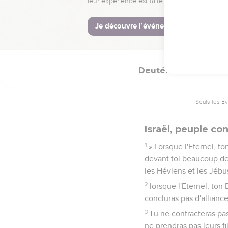
L'Eternel nous a ordo
afin que nous soyons tou
25
Nous aurons droit à 
l'Eternel, notre Dieu, c
Deutéronome
7
Seuls les É
Israël, peuple co
1
» Lorsque l'Eternel, to
devant toi beaucoup de 
les Héviens et les Jébu
2
lorsque l'Eternel, ton 
concluras pas d'alliance
3
Tu ne contracteras pas
ne prendras pas leurs f