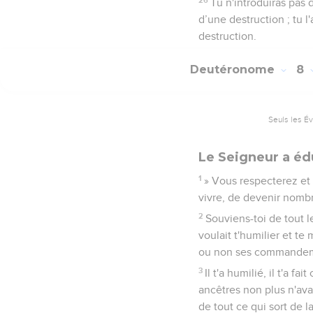
Tu n'introduiras pas
d’une destruction ; tu l
destruction.
Deutéronome
8
Seuls les É
Le Seigneur a éd
1
» Vous respecterez et
vivre, de devenir nombr
2
Souviens-toi de tout l
voulait t'humilier et te
ou non ses commandem
3
Il t'a humilié, il t'a f
ancêtres non plus n'ava
de tout ce qui sort de l