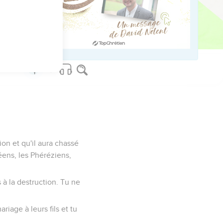
 l'Eternel, notre Dieu,
ourd'hui.
s commandements devant
ion et qu'il aura chassé
éens, les Phéréziens,
s à la destruction. Tu ne
iage à leurs fils et tu