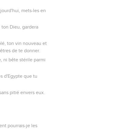
jourd'hui, mets-les en
, ton Dieu, gardera
n blé, ton vin nouveau et
ncêtres de te donner.
, ni bête stérile parmi
es d'Egypte que tu
 sans pitié envers eux.
nt pourrais-je les