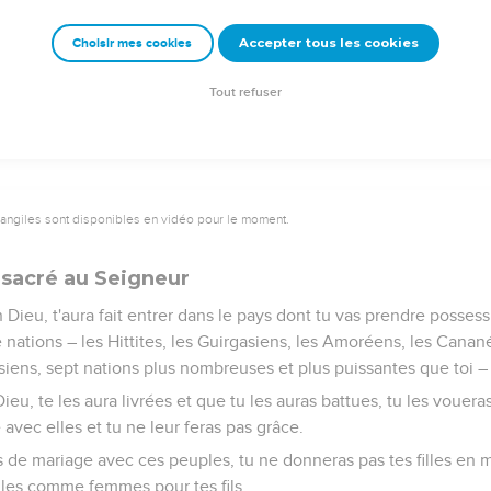
nné de mettre toutes ces prescriptions en pratique et de craindre
jours heureux et qu'il nous conserve la vie, comme il le fait auj
Accepter tous les cookies
Choisir mes cookies
la justice lorsque nous veillerons à mettre en pratique tous ce
omme il nous l'a ordonné.’
Tout refuser
vangiles sont disponibles en vidéo pour le moment.
nsacré au Seigneur
n Dieu, t'aura fait entrer dans le pays dont tu vas prendre possess
nations – les Hittites, les Guirgasiens, les Amoréens, les Canan
siens, sept nations plus nombreuses et plus puissantes que toi –
Dieu, te les aura livrées et que tu les auras battues, tu les vouera
 avec elles et tu ne leur feras pas grâce.
 de mariage avec ces peuples, tu ne donneras pas tes filles en mar
illes comme femmes pour tes fils.