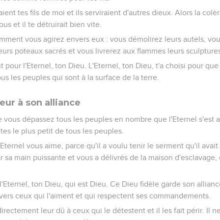
aient tes fils de moi et ils serviraient d'autres dieux. Alors la colè
s et il te détruirait bien vite.
omment vous agirez envers eux : vous démolirez leurs autels, vou
leurs poteaux sacrés et vous livrerez aux flammes leurs sculpture
t pour l'Eternel, ton Dieu. L'Eternel, ton Dieu, t'a choisi pour qu
us les peuples qui sont à la surface de la terre.
eur à son alliance
e vous dépassez tous les peuples en nombre que l'Eternel s'est a
êtes le plus petit de tous les peuples.
Eternel vous aime, parce qu'il a voulu tenir le serment qu'il avait 
 par sa main puissante et vous a délivrés de la maison d'esclavage
'Eternel, ton Dieu, qui est Dieu. Ce Dieu fidèle garde son allianc
vers ceux qui l'aiment et qui respectent ses commandements.
irectement leur dû à ceux qui le détestent et il les fait périr. Il n