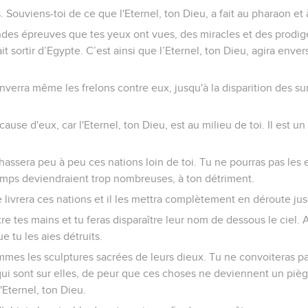
. Souviens-toi de ce que l'Eternel, ton Dieu, a fait au pharaon et 
des épreuves que tes yeux ont vues, des miracles et des prodige
fait sortir d’Egypte. C’est ainsi que l’Eternel, ton Dieu, agira env
enverra même les frelons contre eux, jusqu'à la disparition des su
cause d'eux, car l'Eternel, ton Dieu, est au milieu de toi. Il est u
chassera peu à peu ces nations loin de toi. Tu ne pourras pas les
amps deviendraient trop nombreuses, à ton détriment.
te livrera ces nations et il les mettra complètement en déroute jus
 entre tes mains et tu feras disparaître leur nom de dessous le ciel
ue tu les aies détruits.
ammes les sculptures sacrées de leurs dieux. Tu ne convoiteras pa
r qui sont sur elles, de peur que ces choses ne deviennent un piège
l'Eternel, ton Dieu.