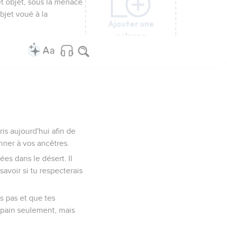
et objet, sous la menace
bjet voué à la
Ajouter une
Ajouter une
Ajouter une
Ajouter une
Ajouter une
Ajouter une
colonne
colonne
colonne
colonne
colonne
colonne
s aujourd'hui afin de
nner à vos ancêtres.
ées dans le désert. Il
savoir si tu respecterais
ais pas et que tes
 pain seulement, mais