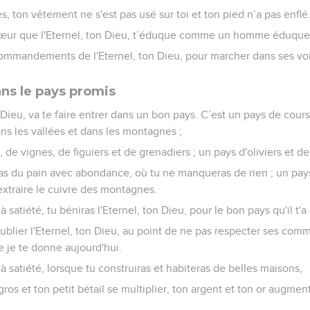
 ton vêtement ne s'est pas usé sur toi et ton pied n’a pas enflé
œur que l'Eternel, ton Dieu, t’éduque comme un homme éduque 
commandements de l'Eternel, ton Dieu, pour marcher dans ses voie
ans le pays promis
on Dieu, va te faire entrer dans un bon pays. C’est un pays de cour
dans les vallées et dans les montagnes ;
 de vignes, de figuiers et de grenadiers ; un pays d'oliviers et de
s du pain avec abondance, où tu ne manqueras de rien ; un pays
 extraire le cuivre des montagnes.
satiété, tu béniras l'Eternel, ton Dieu, pour le bon pays qu'il t'
oublier l'Eternel, ton Dieu, au point de ne pas respecter ses co
e je te donne aujourd'hui.
 satiété, lorsque tu construiras et habiteras de belles maisons,
gros et ton petit bétail se multiplier, ton argent et ton or augment