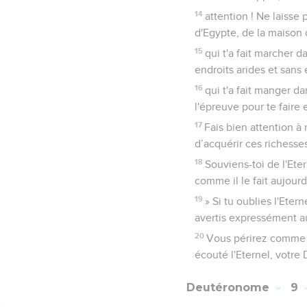
14
attention ! Ne laisse p
d'Egypte, de la maison 
15
qui t'a fait marcher d
endroits arides et sans e
16
qui t'a fait manger d
l'épreuve pour te faire 
17
Fais bien attention à
d’acquérir ces richesses
18
Souviens-toi de l'Eter
comme il le fait aujourd
19
» Si tu oublies l'Eter
avertis expressément au
20
Vous périrez comme l
écouté l'Eternel, votre 
Deutéronome
9