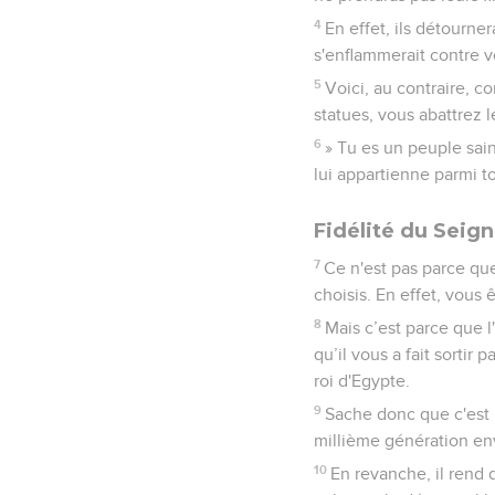
4
En effet, ils détourner
s'enflammerait contre vou
5
Voici, au contraire, c
statues, vous abattrez 
6
» Tu es un peuple sain
lui appartienne parmi to
Fidélité du Seign
7
Ce n'est pas parce qu
choisis. En effet, vous 
8
Mais c’est parce que l'
qu’il vous a fait sortir
roi d'Egypte.
9
Sache donc que c'est l
millième génération en
10
En revanche, il rend d