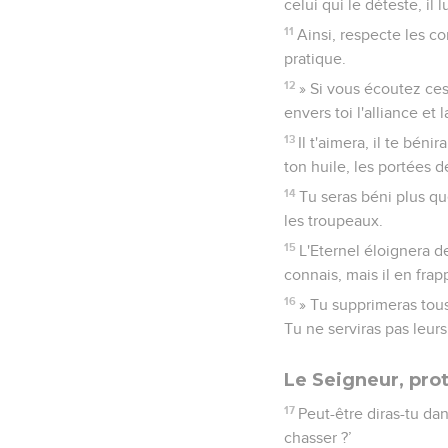
celui qui le déteste, il
11
Ainsi, respecte les c
pratique.
12
» Si vous écoutez ces 
envers toi l'alliance et
13
Il t'aimera, il te béni
ton huile, les portées d
14
Tu seras béni plus qu
les troupeaux.
15
L'Eternel éloignera d
connais, mais il en fra
16
» Tu supprimeras tous 
Tu ne serviras pas leurs
Le Seigneur, pro
17
Peut-être diras-tu d
chasser ?’