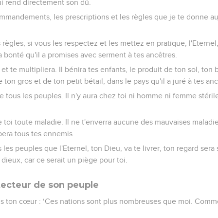
 lui rend directement son dû.
ommandements, les prescriptions et les règles que je te donne au
règles, si vous les respectez et les mettez en pratique, l'Eternel
 la bonté qu'il a promises avec serment à tes ancêtres.
ra et te multipliera. Il bénira tes enfants, le produit de ton sol, to
e ton gros et de ton petit bétail, dans le pays qu'il a juré à tes a
e tous les peuples. Il n'y aura chez toi ni homme ni femme stérile
e toi toute maladie. Il ne t'enverra aucune des mauvaises maladi
ppera tous tes ennemis.
les peuples que l'Eternel, ton Dieu, va te livrer, ton regard sera
 dieux, car ce serait un piège pour toi.
tecteur de son peuple
ans ton cœur : ‘Ces nations sont plus nombreuses que moi. Comme