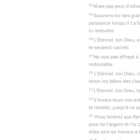
18
N’aie pas peur d’elles
19
Souviens-toi des gran
puissance lorsqu’il t’a 
tu redoutes.
20
L'Eternel, ton Dieu, 
te seraient cachés.
21
Ne sois pas effrayé à 
redoutable.
22
L'Eternel, ton Dieu, 
sinon les bêtes des ch
23
L'Eternel, ton Dieu, 
24
Il livrera leurs rois
te résister, jusqu'à ce q
25
Vous livrerez aux fl
pour toi l'argent et l'o
elles sont en horreur à 
26