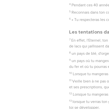
4
Pendant ces 40 années,
5
Reconnais dans ton c
6
» Tu respecteras les 
Les tentations d
7
En effet, l'Eternel, t
de lacs qui jaillissent 
8
un pays de blé, d'orge,
9
un pays où tu mangera
du fer et où tu pourras
10
Lorsque tu mangeras à 
11
Veille bien à ne pas 
et ses prescriptions, qu
12
Lorsque tu mangeras à
13
lorsque tu verras ton 
toi se développer,