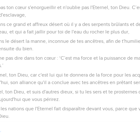
as ton cœur s'enorgueillir et n'oublie pas l'Eternel, ton Dieu. C’est 
d'esclavage,
ans ce grand et affreux désert où il y a des serpents brûlants et 
au, et qui a fait jaillir pour toi de l'eau du rocher le plus dur,
ans le désert la manne, inconnue de tes ancêtres, afin de t'humilie
ensuite du bien.
 ne pas dire dans ton cœur : ‘C’est ma force et la puissance de 
.’
nel, ton Dieu, car c'est lui qui te donnera de la force pour les acq
'hui, son alliance qu'il a conclue avec tes ancêtres en prêtant se
nel, ton Dieu, et suis d'autres dieux, si tu les sers et te prosterne
jourd'hui que vous périrez.
es nations que l'Eternel fait disparaître devant vous, parce que 
Dieu.