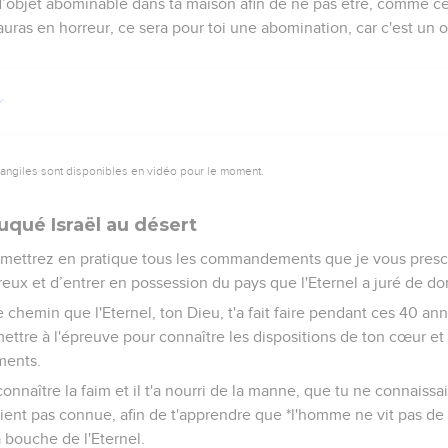
 d’objet abominable dans ta maison afin de ne pas être, comme c
'auras en horreur, ce sera pour toi une abomination, car c'est un o
vangiles sont disponibles en vidéo pour le moment.
uqué Israël au désert
 mettrez en pratique tous les commandements que je vous prescri
eux et d’entrer en possession du pays que l'Eternel a juré de do
e chemin que l'Eternel, ton Dieu, t'a fait faire pendant ces 40 ann
 mettre à l'épreuve pour connaître les dispositions de ton cœur et 
ents.
ait connaître la faim et il t'a nourri de la manne, que tu ne connaiss
ient pas connue, afin de t'apprendre que *l'homme ne vit pas de
a bouche de l'Eternel.