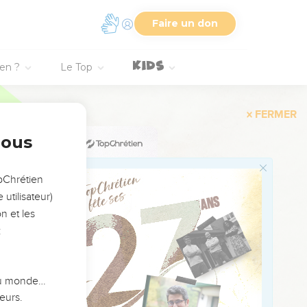
de vous,
Faire un don
Dieu, s'enflammerait
ien ?
Le Top
prescriptions qu'il vous
et d’entrer en possession
nous
ns et les règles que
opChrétien
utilisateur)
n et les
 de l'Egypte par sa main
:
ur pour l'Egypte, pour
 du monde…
s de nous donner.
eurs.