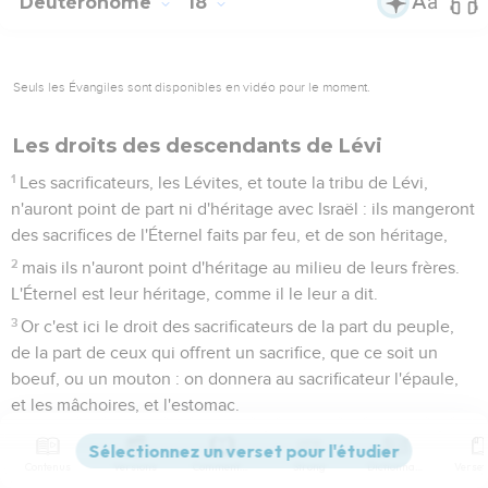
Deutéronome
18
Seuls les Évangiles sont disponibles en vidéo pour le moment.
Les droits des descendants de Lévi
1
Les sacrificateurs, les Lévites, et toute la tribu de Lévi,
n'auront point de part ni d'héritage avec Israël : ils mangeront
des sacrifices de l'Éternel faits par feu, et de son héritage,
2
mais ils n'auront point d'héritage au milieu de leurs frères.
L'Éternel est leur héritage, comme il le leur a dit.
3
Or c'est ici le droit des sacrificateurs de la part du peuple,
de la part de ceux qui offrent un sacrifice, que ce soit un
boeuf, ou un mouton : on donnera au sacrificateur l'épaule,
et les mâchoires, et l'estomac.
4
Tu lui donneras les prémices de ton froment, de ton moût
et de ton huile, et les prémices de la toison de tes moutons.
Contenus
Versions
Commentaires
Strong
Dictionnaire