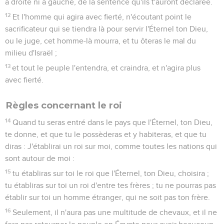
à droite ni à gauche, de la sentence qu'ils t'auront déclarée.
12
Et l'homme qui agira avec fierté, n'écoutant point le
sacrificateur qui se tiendra là pour servir l'Éternel ton Dieu,
ou le juge, cet homme-là mourra, et tu ôteras le mal du
milieu d'Israël ;
13
et tout le peuple l'entendra, et craindra, et n'agira plus
avec fierté.
Règles concernant le roi
14
Quand tu seras entré dans le pays que l'Éternel, ton Dieu,
te donne, et que tu le possèderas et y habiteras, et que tu
diras : J'établirai un roi sur moi, comme toutes les nations qui
sont autour de moi :
15
tu établiras sur toi le roi que l'Éternel, ton Dieu, choisira ;
tu établiras sur toi un roi d'entre tes frères ; tu ne pourras pas
établir sur toi un homme étranger, qui ne soit pas ton frère.
16
Seulement, il n'aura pas une multitude de chevaux, et il ne