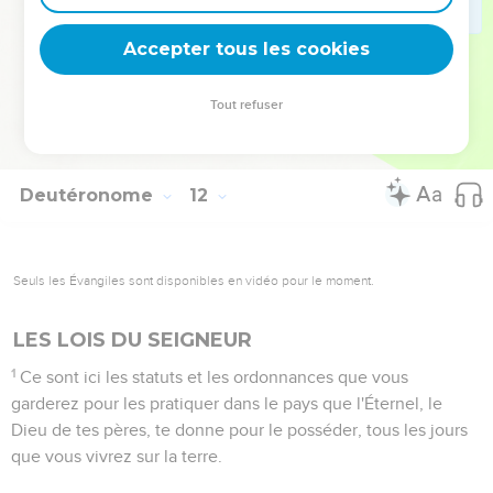
de Guilgal, à côté des chênes de Moré ?
31
Car vous allez passer le Jourdain pour entrer, pour
Accepter tous les cookies
posséder le pays que l'Éternel, votre Dieu, vous donne ; et
vous le possèderez, et vous y habiterez.
Tout refuser
32
Et vous prendrez garde à pratiquer tous les statuts et les
ordonnances que je mets aujourd'hui devant vous.
Deutéronome
12
Seuls les Évangiles sont disponibles en vidéo pour le moment.
LES LOIS DU SEIGNEUR
1
Ce sont ici les statuts et les ordonnances que vous
garderez pour les pratiquer dans le pays que l'Éternel, le
Dieu de tes pères, te donne pour le posséder, tous les jours
que vous vivrez sur la terre.