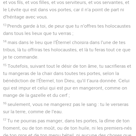
et vos fils, et vos filles, et vos serviteurs, et vos servantes, et
le Lévite qui est dans vos portes, car il n'a point de part ni
d'héritage avec vous.
13
Prends garde à toi, de peur que tu n'offres tes holocaustes
dans tous les lieux que tu verras ;
14
mais dans le lieu que l'Éternel choisira dans l'une de tes
tribus, là tu offriras tes holocaustes, et là tu feras tout ce que
je te commande.
15
Toutefois, suivant tout le désir de ton âme, tu sacrifieras et
tu mangeras de la chair dans toutes tes portes, selon la
bénédiction de l'Éternel, ton Dieu, qu'il t'aura donnée. Celui
qui est impur et celui qui est pur en mangeront, comme on
mange de la gazelle et du cerf ;
16
seulement, vous ne mangerez pas le sang : tu le verseras
sur la terre, comme de l'eau.
17
Tu ne pourras pas manger, dans tes portes, la dîme de ton
froment, ou de ton moût, ou de ton huile, ni les premiers-nés
de ton gros et de ton menu bétail, ni aucune des choses que