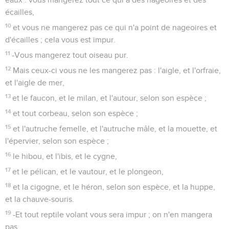
écailles,
10
et vous ne mangerez pas ce qui n'a point de nageoires et
d'écailles ; cela vous est impur.
11
-Vous mangerez tout oiseau pur.
12
Mais ceux-ci vous ne les mangerez pas : l'aigle, et l'orfraie,
et l'aigle de mer,
13
et le faucon, et le milan, et l'autour, selon son espèce ;
14
et tout corbeau, selon son espèce ;
15
et l'autruche femelle, et l'autruche mâle, et la mouette, et
l'épervier, selon son espèce ;
16
le hibou, et l'ibis, et le cygne,
17
et le pélican, et le vautour, et le plongeon,
18
et la cigogne, et le héron, selon son espèce, et la huppe,
et la chauve-souris.
19
-Et tout reptile volant vous sera impur ; on n'en mangera
pas.