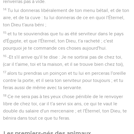
renverras pas à vide.
14
Tu lui donneras libéralement de ton menu bétail, et de ton
aire, et de ta cuve : tu lui donneras de ce en quoi l'Éternel,
ton Dieu t'aura béni ;
15
et tu te souviendras que tu as été serviteur dans le pays
d'Égypte, et que l'Éternel, ton Dieu, t'a racheté ; c'est
pourquoi je te commande ces choses aujourd'hui.
16
-Et s'il arrive qu'il te dise : Je ne sortirai pas de chez toi,
(car il t'aime, toi et ta maison, et il se trouve bien chez toi),
17
alors tu prendras un poinçon et tu lui en perceras l'oreille
contre la porte, et il sera ton serviteur pour toujours ; et tu
feras aussi de même avec ta servante.
18
Ce ne sera pas à tes yeux chose pénible de le renvoyer
libre de chez toi, car il t'a servi six ans, ce qui te vaut le
double du salaire d'un mercenaire ; et l'Éternel, ton Dieu, te
bénira dans tout ce que tu feras.
Les premiers-nés des animaux