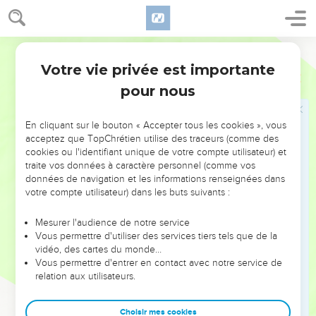
Dieu, mettra la frayeur et la crainte de vous sur la face de
tout le pays que vous foulerez, comme il vous l'a dit.
26
Darby
Regarde, je mets aujourd'hui devant vous la bénédiction
et la malédiction :
Votre vie privée est importante
Deutéronome
11
27
la bénédiction, si vous écoutez les commandements de
pour nous
l'Éternel, votre Dieu, que je vous commande aujourd'hui ;
28
la malédiction, si vous n'écoutez pas les commandements
En cliquant sur le bouton « Accepter tous les cookies », vous
acceptez que TopChrétien utilise des traceurs (comme des
de l'Éternel, votre Dieu, et si vous vous détournez du chemin
cookies ou l'identifiant unique de votre compte utilisateur) et
que je vous commande aujourd'hui, pour aller après d'autres
traite vos données à caractère personnel (comme vos
dieux, que vous n'avez pas connus.
données de navigation et les informations renseignées dans
votre compte utilisateur) dans les buts suivants :
29
Et il arrivera que quand l'Éternel, ton Dieu, t'aura fait entrer
dans le pays où tu vas pour le posséder, tu mettras la
Mesurer l'audience de notre service
bénédiction sur la montagne de Garizim, et la malédiction
Vous permettre d'utiliser des services tiers tels que de la
sur la montagne d'Ébal.
vidéo, des cartes du monde…
Vous permettre d'entrer en contact avec notre service de
30
Ces montagnes ne sont-elles pas de l'autre côté du
relation aux utilisateurs.
Jourdain, par delà le chemin du soleil couchant, qui traverse
le pays des Cananéens qui habitent dans la plaine, vis-à-vis
Choisir mes cookies