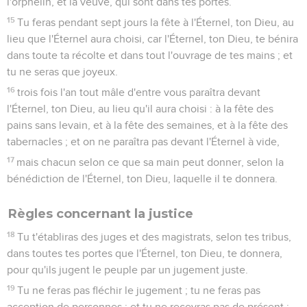
l'orphelin, et la veuve, qui sont dans tes portes.
15
Tu feras pendant sept jours la fête à l'Éternel, ton Dieu, au
lieu que l'Éternel aura choisi, car l'Éternel, ton Dieu, te bénira
dans toute ta récolte et dans tout l'ouvrage de tes mains ; et
tu ne seras que joyeux.
16
trois fois l'an tout mâle d'entre vous paraîtra devant
l'Éternel, ton Dieu, au lieu qu'il aura choisi : à la fête des
pains sans levain, et à la fête des semaines, et à la fête des
tabernacles ; et on ne paraîtra pas devant l'Éternel à vide,
17
mais chacun selon ce que sa main peut donner, selon la
bénédiction de l'Éternel, ton Dieu, laquelle il te donnera.
Règles concernant la justice
18
Tu t'établiras des juges et des magistrats, selon tes tribus,
dans toutes tes portes que l'Éternel, ton Dieu, te donnera,
pour qu'ils jugent le peuple par un jugement juste.
19
Tu ne feras pas fléchir le jugement ; tu ne feras pas
acception de personnes ; et tu ne recevras pas de présent ;