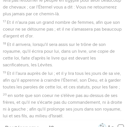
fera pas retourner le peuple en Égypte pour avoir beaucoup
de chevaux ; car l'Éternel vous a dit : Vous ne retournerez
plus jamais par ce chemin-là.
17
Et il n'aura pas un grand nombre de femmes, afin que son
coeur ne se détourne pas ; et il ne s'amassera pas beaucoup
d'argent et d'or.
18
Et il arrivera, lorsqu'il sera assis sur le trône de son
royaume, qu'il écrira pour lui, dans un livre, une copie de
cette loi, faite d'après le livre qui est devant les
sacrificateurs, les Lévites.
19
Et il l'aura auprès de lui ; et il y lira tous les jours de sa vie,
afin qu'il apprenne à craindre l'Éternel, son Dieu, et à garder
toutes les paroles de cette loi, et ces statuts, pour les faire ;
20
en sorte que son coeur ne s'élève pas au-dessus de ses
frères, et qu'il ne s'écarte pas du commandement, ni à droite
ni à gauche ; afin qu'il prolonge ses jours dans son royaume,
lui et ses fils, au milieu d'Israël.