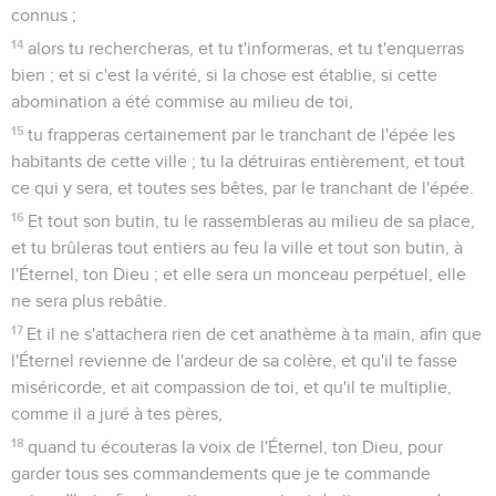
connus ;
14
alors tu rechercheras, et tu t'informeras, et tu t'enquerras
bien ; et si c'est la vérité, si la chose est établie, si cette
abomination a été commise au milieu de toi,
15
tu frapperas certainement par le tranchant de l'épée les
habitants de cette ville ; tu la détruiras entièrement, et tout
ce qui y sera, et toutes ses bêtes, par le tranchant de l'épée.
16
Et tout son butin, tu le rassembleras au milieu de sa place,
et tu brûleras tout entiers au feu la ville et tout son butin, à
l'Éternel, ton Dieu ; et elle sera un monceau perpétuel, elle
ne sera plus rebâtie.
17
Et il ne s'attachera rien de cet anathème à ta main, afin que
l'Éternel revienne de l'ardeur de sa colère, et qu'il te fasse
miséricorde, et ait compassion de toi, et qu'il te multiplie,
comme il a juré à tes pères,
18
quand tu écouteras la voix de l'Éternel, ton Dieu, pour
garder tous ses commandements que je te commande