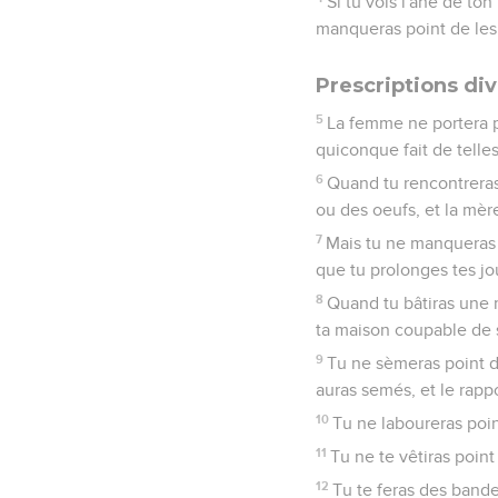
Si tu vois l'âne de to
manqueras point de les 
Prescriptions di
5
La femme ne portera p
quiconque fait de telle
6
Quand tu rencontreras 
ou des oeufs, et la mère
7
Mais tu ne manqueras po
que tu prolonges tes jo
8
Quand tu bâtiras une m
ta maison coupable de s
9
Tu ne sèmeras point da
auras semés, et le rappo
10
Tu ne laboureras poi
11
Tu ne te vêtiras point
12
Tu te feras des bande