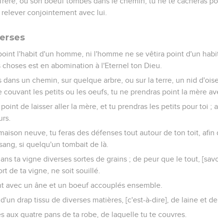
n frère, ou son boeuf tombés dans le chemin, tu ne te cacheras poi
relever conjointement avec lui.
verses
oint l'habit d'un homme, ni l'homme ne se vêtira point d'un habi
s choses est en abomination à l'Eternel ton Dieu.
dans un chemin, sur quelque arbre, ou sur la terre, un nid d'ois
 couvant les petits ou les oeufs, tu ne prendras point la mère ave
int de laisser aller la mère, et tu prendras les petits pour toi ; 
urs.
aison neuve, tu feras des défenses tout autour de ton toit, afin
ang, si quelqu'un tombait de là.
ns ta vigne diverses sortes de grains ; de peur que le tout, [savoi
rt de ta vigne, ne soit souillé.
nt avec un âne et un boeuf accouplés ensemble.
 d'un drap tissu de diverses matières, [c'est-à-dire], de laine et d
s aux quatre pans de ta robe, de laquelle tu te couvres.