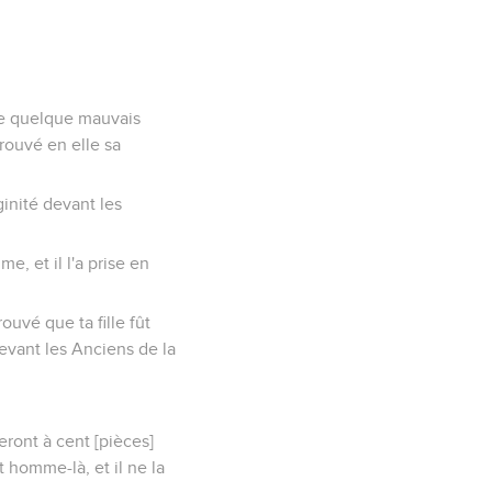
lle quelque mauvais
trouvé en elle sa
ginité devant les
e, et il l'a prise en
ouvé que ta fille fût
devant les Anciens de la
eront à cent [pièces]
t homme-là, et il ne la