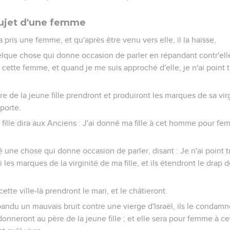
 sujet d'une femme
pris une femme, et qu'après être venu vers elle, il la haïsse,
quelque chose qui donne occasion de parler en répandant contr'e
pris cette femme, et quand je me suis approché d'elle, je n'ai point 
re de la jeune fille prendront et produiront les marques de sa vir
 porte.
 fille dira aux Anciens : J'ai donné ma fille à cet homme pour femm
osé une chose qui donne occasion de parler, disant : Je n'ai point tr
 les marques de la virginité de ma fille, et ils étendront le drap 
ette ville-là prendront le mari, et le châtieront.
épandu un mauvais bruit contre une vierge d'Israël, ils le condamn
 donneront au père de la jeune fille ; et elle sera pour femme à ce