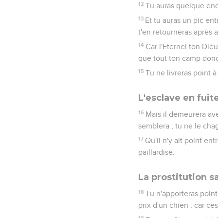
12
Tu auras quelque endr
13
Et tu auras un pic ent
t'en retourneras après a
14
Car l'Eternel ton Die
que tout ton camp donc s
15
Tu ne livreras point à
L'esclave en fuit
16
Mais il demeurera avec
semblera ; tu ne le chag
17
Qu'il n'y ait point ent
paillardise.
La prostitution s
18
Tu n'apporteras point
prix d'un chien ; car c
19