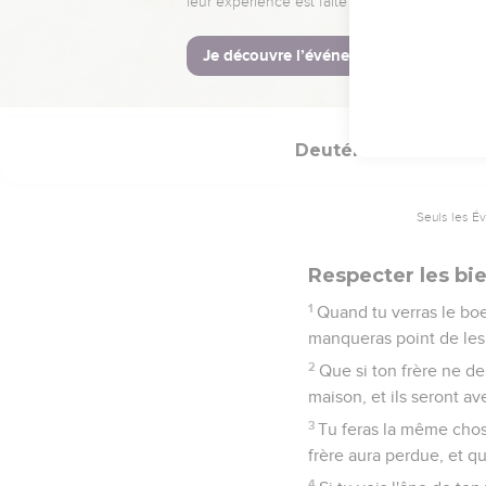
un bois ;
23
Son corps mort ne dem
jour, car celui qui est 
ton Dieu te donne en h
Deutéronome
2
Seuls les É
Respecter les bi
1
Quand tu verras le boe
manqueras point de les 
2
Que si ton frère ne de
maison, et ils seront ave
3
Tu feras la même chose
frère aura perdue, et q
4