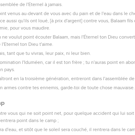
ssemblée de l'Eternel à jamais.
point venus au-devant de vous avec du pain et de l'eau dans le c
ce aussi qu'ils ont loué, [à prix d'argent] contre vous, Balaam fils 
mie, pour vous maudire.
u ne voulut point écouter Balaam, mais l'Éternel ton Dieu convert
l'Eternel ton Dieu t'aime.
, tant que tu vivras, leur paix, ni leur bien.
omination l'Iduméen, car il est ton frère ; tu n'auras point en abo
on pays.
aîtront en la troisième génération, entreront dans l'assemblée de 
n armes contre tes ennemis, garde-toi de toute chose mauvaise.
mp
ntre vous qui ne soit point net, pour quelque accident qui lui soit a
n'entrera point dans le camp ;
vera d'eau, et sitôt que le soleil sera couché, il rentrera dans le ca