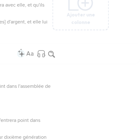
 avec elle, et qu'ils
Ajouter une
Ajouter une
Ajouter une
Ajouter une
Ajouter une
Ajouter une
colonne
colonne
colonne
colonne
colonne
colonne
] d'argent, et elle lui
point dans l'assemblée de
'entrera point dans
ur dixième génération