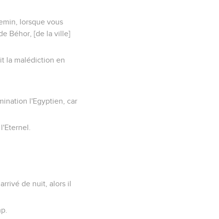
hemin, lorsque vous
de Béhor, [de la ville]
it la malédiction en
mination l'Egyptien, car
l'Eternel.
rrivé de nuit, alors il
mp.