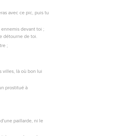
eras avec ce pic, puis tu
s ennemis devant toi ;
se détourne de toi.
re ;
 villes, là où bon lui
cun prostitué à
'une paillarde, ni le