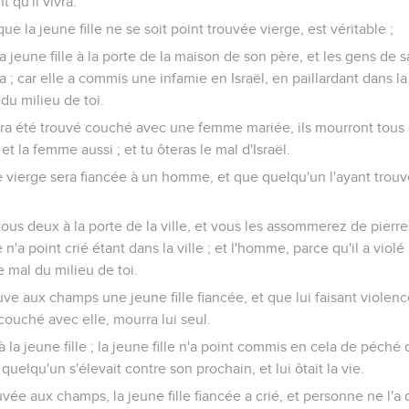
 qu'il vivra.
 que la jeune fille ne se soit point trouvée vierge, est véritable ;
r la jeune fille à la porte de la maison de son père, et les gens de 
a ; car elle a commis une infamie en Israël, en paillardant dans l
 du milieu de toi.
 été trouvé couché avec une femme mariée, ils mourront tous 
 la femme aussi ; et tu ôteras le mal d'Israël.
 vierge sera fiancée à un homme, et que quelqu'un l'ayant trouvé
tous deux à la porte de la ville, et vous les assommerez de pierres
e n'a point crié étant dans la ville ; et l'homme, parce qu'il a vio
le mal du milieu de toi.
ve aux champs une jeune fille fiancée, et que lui faisant violence
couché avec elle, mourra lui seul.
à la jeune fille ; la jeune fille n'a point commis en cela de péché 
uelqu'un s'élevait contre son prochain, et lui ôtait la vie.
uvée aux champs, la jeune fille fiancée a crié, et personne ne l'a 