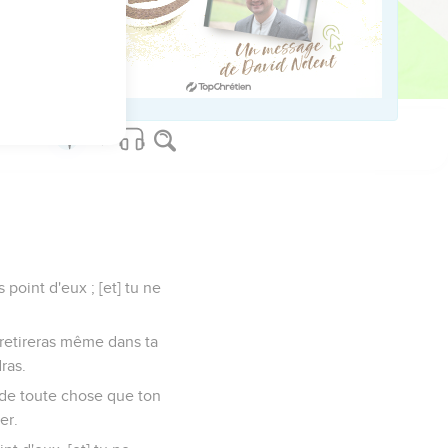
 l'ensevelir, le même
t la terre que l'Eternel
point d'eux ; [et] tu ne
 retireras même dans ta
ras.
i de toute chose que ton
er.