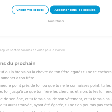
eurera point la nuit sur le bois, mais tu ne manqueras point de
Accepter tous les cookies
Choisir mes cookies
pendu est malédiction de Dieu ; c'est pourquoi tu ne souilleras poin
éritage.
Tout refuser
2
vangiles sont disponibles en vidéo pour le moment.
ens du prochain
uf ou la brebis ou la chèvre de ton frère égarés tu ne te cacheras 
ramener à ton frère.
meure point près de toi, ou que tu ne le connaisses point, tu les
c toi, jusqu'à ce que ton frère les cherche, et alors tu les lui rend
 de son âne, et tu feras ainsi de son vêtement, et tu feras ains
ue tu auras trouvée, ayant été égarée, tu ne t'en pourras pas cach