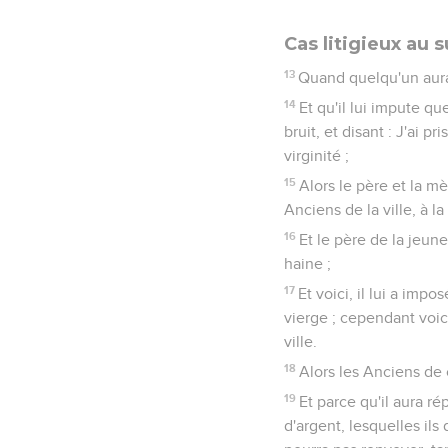
Cas litigieux au
13
Quand quelqu'un aura 
14
Et qu'il lui impute 
bruit, et disant : J'ai 
virginité ;
15
Alors le père et la mè
Anciens de la ville, à la
16
Et le père de la jeune
haine ;
17
Et voici, il lui a imp
vierge ; cependant voici
ville.
18
Alors les Anciens de c
19
Et parce qu'il aura r
d'argent, lesquelles ils