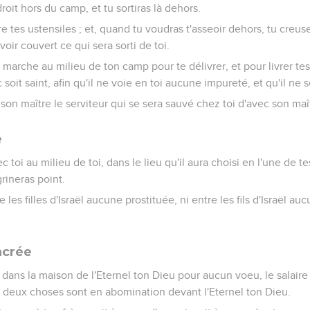
oit hors du camp, et tu sortiras là dehors.
re tes ustensiles ; et, quand tu voudras t'asseoir dehors, tu creus
voir couvert ce qui sera sorti de toi.
u marche au milieu de ton camp pour te délivrer, et pour livrer te
oit saint, afin qu'il ne voie en toi aucune impureté, et qu'il ne 
 son maître le serviteur qui se sera sauvé chez toi d'avec son maît
e
 toi au milieu de toi, dans le lieu qu'il aura choisi en l'une de tes
rineras point.
re les filles d'Israël aucune prostituée, ni entre les fils d'Israël au
acrée
 dans la maison de l'Eternel ton Dieu pour aucun voeu, le salaire d
es deux choses sont en abomination devant l'Eternel ton Dieu.