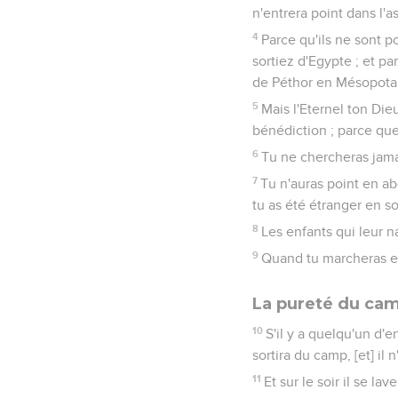
n'entrera point dans l'a
4
Parce qu'ils ne sont 
sortiez d'Egypte ; et par
de Péthor en Mésopota
5
Mais l'Eternel ton Die
bénédiction ; parce que 
6
Tu ne chercheras jamais
7
Tu n'auras point en ab
tu as été étranger en s
8
Les enfants qui leur n
9
Quand tu marcheras e
La pureté du ca
10
S'il y a quelqu'un d'e
sortira du camp, [et] il 
11
Et sur le soir il se la