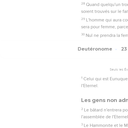
28
Quand quelqu'un trouv
soient trouvés sur le fait
29
L'homme qui aura couc
sera pour femme, parce qu
30
Nul ne prendra la fe
Deutéronome
2
Seuls les É
1
Celui qui est Eunuque, 
l'Eternel.
Les gens non adm
2
Le bâtard n'entrera p
l'assemblée de l'Eternel
3
Le Hammonite et le Mo