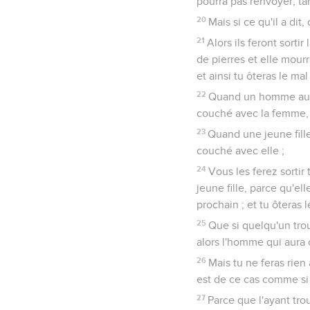
pourra pas renvoyer, tant
20
Mais si ce qu'il a dit,
21
Alors ils feront sorti
de pierres et elle mourr
et ainsi tu ôteras le mal
22
Quand un homme aura
couché avec la femme, et
23
Quand une jeune fille
couché avec elle ;
24
Vous les ferez sortir 
jeune fille, parce qu'ell
prochain ; et tu ôteras 
25
Que si quelqu'un trou
alors l'homme qui aura 
26
Mais tu ne feras rien 
est de ce cas comme si q
27
Parce que l'ayant tro