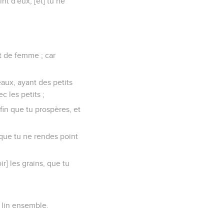
nt d'eux, [et] tu ne
t de femme ; car
eaux, ayant des petits
c les petits ;
afin que tu prospères, et
 que tu ne rendes point
r] les grains, que tu
e lin ensemble.