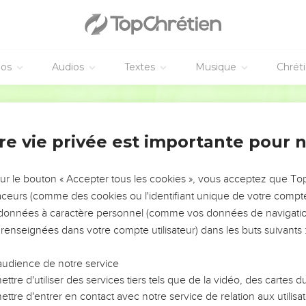
 qu'il partagera à ses enfants ce qu'il aura, alors il ne pourra pas 
férablement au fils de celle qui est haïe, lequel est né le premier
 fils de celle qui est haïe pour son premier-né, en lui donnant la 
ppartenir ; car il est le commencement de sa vigueur ; le droit d'a
éos
Audios
Textes
Musique
Chrét
é
Martin
n enfant méchant et rebelle, n'obéissant point à la voix de son
re vie privée est importante pour 
nt châtié, et que, nonobstant cela, il ne les écoute point ;
re le prendront, et le mèneront aux Anciens de sa ville, et à la po
sur le bouton « Accepter tous les cookies », vous acceptez que T
ns de sa ville : C'est ici notre fils qui est méchant et rebelle, il n
traceurs (comme des cookies ou l'identifiant unique de votre compte 
gne.
s données à caractère personnel (comme vos données de navigatio
 ville le lapideront, et il mourra ; et ainsi tu ôteras le méchant du
 renseignées dans votre compte utilisateur) dans les buts suivants 
 qu'il craigne.
audience de notre service
 pendu
ttre d'utiliser des services tiers tels que de la vidéo, des cartes
commis quelque péché, digne de mort, et qu'on le fera mourir,
ttre d'entrer en contact avec notre service de relation aux utilisat