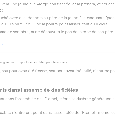
era une jeune fille vierge non fiancée, et la prendra, et couchera
 ;
hé avec elle, donnera au père de la jeune fille cinquante [pièces
'il l'a humiliée ; il ne la pourra point laisser, tant qu'il vivra.
mme de son père, ni ne découvrira le pan de la robe de son père.
3
vangiles sont disponibles en vidéo pour le moment.
soit pour avoir été froissé, soit pour avoir été taillé, n'entrera 
is dans l'assemblée des fidèles
oint dans l'assemblée de l'Eternel, même sa dixième génération n
.
abite n'entreront point dans l'assemblée de l'Eternel ; même le