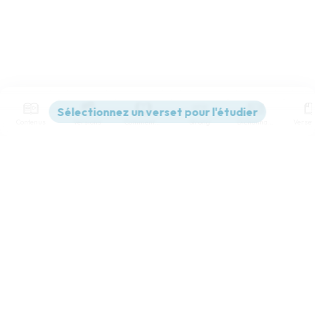
Contenus
Versions
Commentaires
Strong
Dictionnaire
Paramètres de lecture
Afficher les numéros de versets
Mode dyslexique
Désactivé
Simple
Coul
eur
Police d'écriture