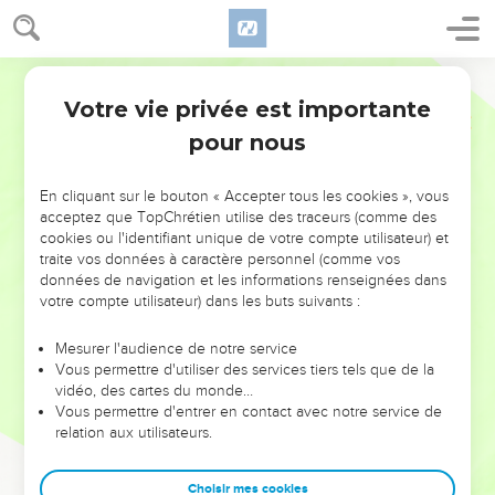
Votre vie privée est importante
pour nous
NE MANQUEZ PAS L’ÉVÉNEMENT
En cliquant sur le bouton « Accepter tous les cookies », vous
DE L’ANNÉE !
acceptez que TopChrétien utilise des traceurs (comme des
cookies ou l'identifiant unique de votre compte utilisateur) et
ET SI LEURS ERREURS POUVAIENT VOUS ÉVITER LES
traite vos données à caractère personnel (comme vos
VOTRES ?
données de navigation et les informations renseignées dans
votre compte utilisateur) dans les buts suivants :
On admire souvent les leaders pour leurs réussites, leur impact,
leur foi ou leur vision. Mais on voit moins les doutes, les erreurs
Mesurer l'audience de notre service
Vous permettre d'utiliser des services tiers tels que de la
et les saisons difficiles qu'ils ont traversés, alors même que ce
vidéo, des cartes du monde…
sont elles qui les ont façonnés.
Vous permettre d'entrer en contact avec notre service de
relation aux utilisateurs.
Dans cette conférence, leaders, entrepreneurs, et responsables
reviennent sur les erreurs marquantes de leur parcours et les
clés pour avancer avec plus de sagesse afin que leurs erreurs
Choisir mes cookies