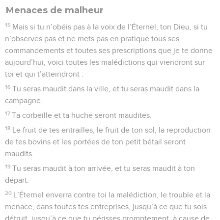
contre toi. Il mettra un joug de fer sur ta nuque, jusqu’à ce
qu’il t’ait détruit.
49
L’Éternel soulèvera contre toi de loin, des extrémités de la
terre, une nation qui se précipitera comme le vautour, une
nation dont tu ne comprendras pas la langue,
50
une nation au visage farouche, et qui n’aura ni respect
pour le vieillard, ni pitié pour l’adolescent.
51
Elle mangera le fruit de ton bétail et le fruit de ton sol,
jusqu’à ce que tu sois détruit ; elle ne te laissera ni blé, ni vin
nouveau, ni huile, ni petit de tes bovins, ni portée de ton
petit bétail, jusqu’à ce qu’elle t’ait fait périr.
52
Elle t’assiégera partout où tu résideras, jusqu’à ce que
tombent ces hautes et fortes murailles dans lesquelles tu
auras placé ta confiance (et cela) dans tout ton pays ; elle
t’assiégera partout où tu résideras, dans tout le pays que
l’Éternel, ton Dieu, te donne.
53
Au milieu du désarroi et de la détresse où te réduira ton
ennemi, tu mangeras le fruit de tes entrailles, la chair de tes