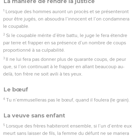
notre misère.
8
L’Éternel nous fit sortir d’Égypte, à main forte et à bras
étendu, par une grande terreur, avec des signes et des
miracles.
9
Il nous a fait venir dans ce lieu et il nous a donné ce pays,
pays découlant de lait et de miel.
10
Maintenant me voici, j’apporte les prémices des fruits du
sol que tu m’as donné, ô Éternel ! Tu les déposeras devant
l’Éternel, ton Dieu, et tu te prosterneras devant l’Éternel, ton
Dieu.
11
Puis tu te réjouiras, avec le Lévite et avec l’immigrant qui
sera au milieu de toi, pour tous les biens que l’Éternel, ton
Dieu, t’a donnés, à toi et à ta maison.
Le prélèvement de la troisième année
12
Lorsque tu auras achevé de lever toute la dîme de tes
revenus, la troisième année, l’année de la dîme, tu la
donneras au Lévite, à l’immigrant, à l’orphelin et à la veuve ;