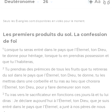
le mont Ébal des pierres que je vous ordonne aujourd’hui (de
dresser) et tu les enduiras de chaux.
5
Là, tu bâtiras un autel à l’Éternel, ton Dieu, un autel de
pierres, sur lesquelles tu n’auras pas brandi le fer ;
6
tu bâtiras en pierres brutes l’autel de l’Éternel, ton Dieu. Tu
présenteras sur cet autel des holocaustes à l’Éternel, ton
Dieu ;
7
tu offriras des sacrifices de communion et tu mangeras là et
tu te réjouiras devant l’Éternel, ton Dieu.
8
Tu écriras sur ces pierres toutes les paroles de cette loi, en
les gravant bien nettement.
9
Moïse et les sacrificateurs -Lévites parlèrent à tout Israël,
en ces termes : Israël, fais silence et écoute ! Aujourd’hui, tu
es devenu le peuple de l’Éternel, ton Dieu.
10
Tu obéiras à la voix de l’Éternel, ton Dieu, et tu mettras en
pratique ses commandements et ses prescriptions que je te
donne aujourd’hui.