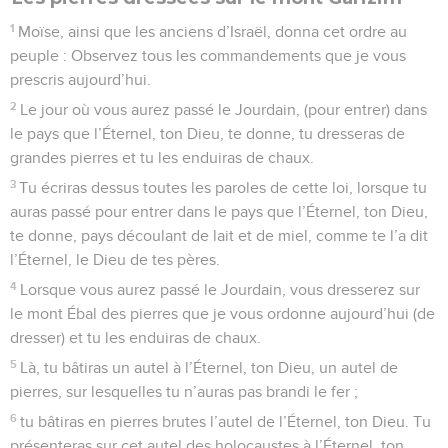
tes greniers et dans toutes tes entreprises. Il te bénira dans
le pays que l’Éternel, ton Dieu, te donne.
9
L’Éternel t’établira pour être son peuple saint, comme il te
l’a juré, lorsque tu observeras les commandements de
l’Éternel, ton Dieu, et que tu marcheras dans ses voies.
10
Tous les peuples de la terre verront que le nom de
l’Éternel est invoqué sur toi, et ils te craindront.
11
L’Éternel te comblera de biens, en multipliant le fruit de
tes entrailles, le fruit de tes troupeaux et le fruit de ton sol,
dans le territoire que l’Éternel a juré à tes pères de te
donner.
12
L’Éternel t’ouvrira son bon trésor, le ciel, pour envoyer à
ton pays la pluie en son temps et pour bénir tout le travail de
tes mains ; tu prêteras à beaucoup de nations et tu
n’emprunteras pas.
13
L’Éternel fera de toi la tête et non la queue, tu seras
toujours en haut et tu ne seras jamais en bas, lorsque tu