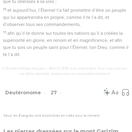
commandements que je te prescris aujourd’hui, l’Éternel, ton
Dieu, te donnera la supériorité sur toutes les nations de la
terre.
2
Voici toutes les bénédictions qui viendront sur toi et qui
t’atteindront, lorsque tu obéiras à la voix de l’Éternel, ton
Dieu :
3
Tu seras béni dans la ville, et tu seras béni dans la
campagne.
4
Le fruit de tes entrailles, le fruit de ton sol, le fruit de tes
troupeaux, la reproduction de tes bovins et les portées de
tes brebis seront bénis.
5
Ta corbeille et ta huche seront bénies.
6
Tu seras béni à ton arrivée, et tu seras béni à ton départ.
7
L’Éternel mettra en déroute devant toi tes ennemis qui se
dresseront contre toi ; ils sortiront contre toi par un seul
chemin et ils s’enfuiront devant toi par sept chemins.
8
L’Éternel ordonnera à la bénédiction d’être avec toi dans