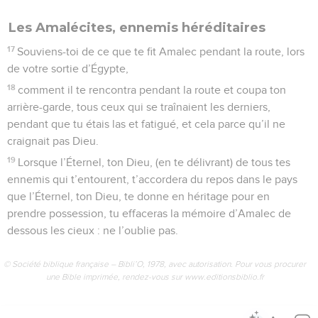
Deutéronome
27
Seuls les Évangiles sont disponibles en vidéo pour le moment.
Les pierres dressées sur le mont Garizim
1
Moïse, ainsi que les anciens d’Israël, donna cet ordre au
peuple : Observez tous les commandements que je vous
prescris aujourd’hui.
2
Le jour où vous aurez passé le Jourdain, (pour entrer) dans
le pays que l’Éternel, ton Dieu, te donne, tu dresseras de
grandes pierres et tu les enduiras de chaux.
3
Tu écriras dessus toutes les paroles de cette loi, lorsque tu
auras passé pour entrer dans le pays que l’Éternel, ton Dieu,
te donne, pays découlant de lait et de miel, comme te l’a dit
l’Éternel, le Dieu de tes pères.
4
Lorsque vous aurez passé le Jourdain, vous dresserez sur