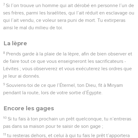
anciens, lui ôtera sa sandale du pied et lui crachera au
visage. Elle fera une déclaration en ces termes : Ainsi sera
fait à l’homme qui ne veut pas édifier la maison de son frère.
10
Et le nom dont on l’appellera en Israël sera : la maison du
déchaussé.
Coup interdit lors d'une bagarre
11
Lorsque des hommes se querelleront ensemble, l’un avec
l’autre, si la femme de l’un s’approche pour délivrer son mari
de la main de celui qui le frappe, si elle avance la main et
saisit ce dernier par les parties honteuses,
12
tu lui couperas la main, ton œil sera sans pitié.
L'honnêteté dans le commerce
13
Tu n’auras pas dans ton sac deux sortes de poids, un gros
et un petit.
14
Tu n’auras pas dans ta maison deux sortes d’épha, un