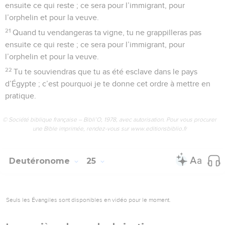
du sol dans le pays que l’Éternel, ton Dieu, te donne, tu les
mettras dans une corbeille et tu iras au lieu que choisira
l’Éternel, ton Dieu, pour y faire demeurer son nom.
3
Tu iras vers le sacrificateur en fonctions ces jours-là et tu lui
diras : Je déclare aujourd’hui à l’Éternel, ton Dieu, que je suis
entré dans le pays que l’Éternel, a juré à nos pères de nous
donner.
4
Le sacrificateur recevra la corbeille de ta main et la
déposera devant l’autel de l’Éternel, ton Dieu.
5
Tu prendras encore la parole et tu diras devant l’Éternel,
ton Dieu : Mon père était un Araméen nomade ; il descendit
en Égypte avec peu de gens pour y séjourner ; là, il devint
une nation grande, puissante et nombreuse.
6
Les Égyptiens nous maltraitèrent, nous opprimèrent et
nous soumirent à une dure servitude.
7
Nous avons crié à l’Éternel, le Dieu de nos pères. L’Éternel
entendit notre voix et vit notre oppression, notre peine et