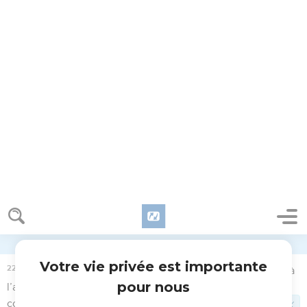
15
Tu lui donneras le salaire de sa journée avant le coucher
du soleil ; car il est pauvre, et il lui tarde de le recevoir. Sans
cela, il crierait à l’Éternel contre toi, et tu te chargerais d’un
péché.
Responsabilité personnelle
16
On ne fera pas mourir les pères pour les fils, et l’on ne fera
pas mourir les fils pour les pères ; on fera mourir chacun pour
son péché.
Mesures en faveur des pauvres
17
Tu ne porteras pas atteinte au droit de l’immigrant et de
l’orphelin, et tu ne prendras pas en gage le vêtement de la
veuve.
18
Tu te souviendras que tu as été esclave en Égypte, et que
l’Éternel, ton Dieu, t’en a libéré ; c’est pourquoi je te donne
cet ordre à mettre en pratique.