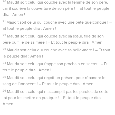
de la poudre ; il en descendra du ciel sur toi jusqu’à ce que
tu sois détruit.
25
L’Éternel te mettra en déroute devant tes ennemis ; tu
sortiras contre eux par un seul chemin et tu t’enfuiras devant
eux par sept chemins ; et tu seras un objet de terreur pour
tous les royaumes de la terre.
26
Ton cadavre sera la pâture de tous les oiseaux du ciel et
des bêtes de la terre ; et il n’y aura personne pour les
troubler.
27
L’Éternel te frappera de l’ulcère d’Égypte, d’hémorrhoïdes,
de gale et de démangeaisons, dont tu ne pourras guérir.
28
L’Éternel te frappera de délire, d’aveuglement, de
déraison,
29
et tu tâtonneras en plein midi comme l’aveugle tâtonne
dans l’obscurité, tu ne réussiras pas dans tes desseins et tu
seras tous les jours opprimé, dépouillé, et il n’y aura
personne pour venir à ton secours.