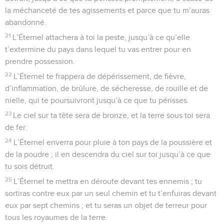
fils et de tes filles que l’Éternel, ton Dieu, t’aura donnés.
54
L’homme d’entre vous le plus délicat et le plus amolli
verra d’un œil mauvais son frère, ainsi que la femme qui
repose sur son sein et ceux de ses fils qu’il a épargnés,
55
de peur de donner à l’un d’entre eux de la chair de ses fils
dont il fait sa nourriture, parce qu’il ne lui reste plus rien au
milieu du désarroi et de la détresse où te réduira ton ennemi
partout où tu résideras.
56
La femme d’entre vous la plus délicate et la plus amollie,
qui par mollesse et par délicatesse n’essayait pas de poser à
terre la plante de son pied, verra d’un œil mauvais le mari qui
repose sur son sein, son fils et sa fille,
57
ainsi que ce qui sera sorti d’elle et les fils qu’elle a
enfantés, car, manquant de tout, elle en fera secrètement sa
nourriture au milieu du désarroi et de la détresse où te
réduira ton ennemi là où tu résideras.
58
Si tu n’observes pas et ne mets pas en pratique toutes les