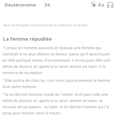
Deutéronome
25
Seuls les Évangiles sont disponibles en vidéo pour le moment.
La manière de rendre la justice
1
Lorsque des hommes auront un procès et se présenteront
pour être jugés, on absoudra l’innocent et l’on condamnera
le coupable.
2
Si le coupable mérite d’être battu, le juge le fera étendre
par terre et frapper en sa présence d’un nombre de coups
proportionné à sa culpabilité.
3
Il ne lui fera pas donner plus de quarante coups, de peur
que, si l’on continuait à le frapper en allant beaucoup au-
delà, ton frère ne soit avili à tes yeux.