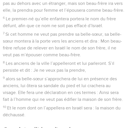
et ils mangeront et se rassasieront là où tu résides.
13
Tu diras devant l’Éternel, ton Dieu : J’ai ôté de ma maison
ce qui est consacré et je l’ai donné au Lévite, à l’immigrant, à
l’orphelin et à la veuve, selon tous les commandements que
tu m’as prescrits ; je n’ai transgressé ni oublié aucun de tes
commandements.
14
Je n’ai rien mangé de ces choses pendant mon deuil, je
n’en ai rien ôté pour un usage impur et je n’en ai rien donné
à l’occasion d’un décès ; j’ai obéi à la voix de l’Éternel, mon
Dieu, j’ai agi selon tous les commandements que tu m’as
prescrits.
15
Penche-toi de ta demeure sainte, des cieux, et bénis ton
peuple d’Israël et le sol que tu nous as donné, comme tu
l’avais juré à nos pères, ce pays découlant de lait et de miel.
Israël, peuple du Seigneur
16
Aujourd’hui, l’Éternel, ton Dieu, te commande de mettre