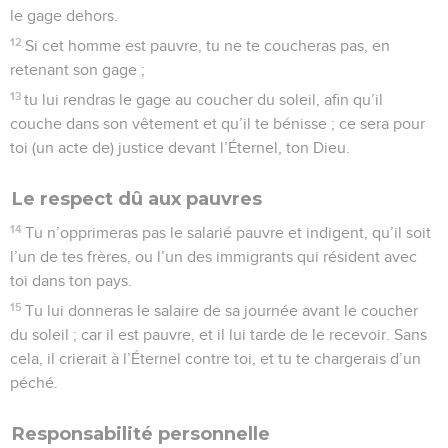
grand et un petit.
15
Tu auras un poids exact et juste, tu auras un épha exact et
juste, afin que tes jours se prolongent dans le territoire que
l’Éternel, ton Dieu, te donne.
16
Car quiconque agit ainsi, quiconque commet une fraude,
est en horreur à l’Éternel, ton Dieu.
Les Amalécites, ennemis héréditaires
17
Souviens-toi de ce que te fit Amalec pendant la route, lors
de votre sortie d’Égypte,
18
comment il te rencontra pendant la route et coupa ton
arrière-garde, tous ceux qui se traînaient les derniers,
pendant que tu étais las et fatigué, et cela parce qu’il ne
craignait pas Dieu.
19
Lorsque l’Éternel, ton Dieu, (en te délivrant) de tous tes
ennemis qui t’entourent, t’accordera du repos dans le pays
que l’Éternel, ton Dieu, te donne en héritage pour en