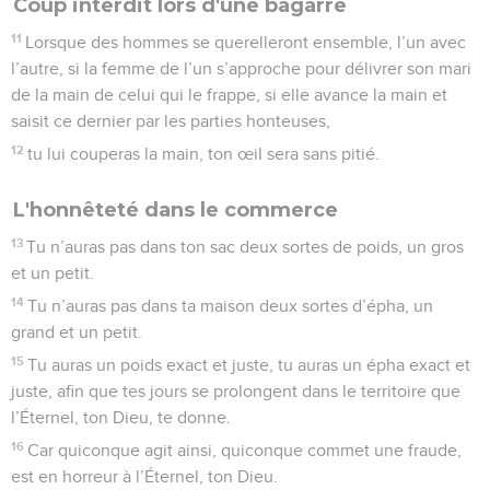
en pratique ces prescriptions et ces ordonnances ; tu les
observeras et tu les mettras en pratique de tout ton cœur et
de toute ton âme.
17
Aujourd’hui, tu as fait promettre à l’Éternel d’être ton Dieu,
afin que tu marches dans ses voies, que tu observes ses
prescriptions, ses commandements et ses ordonnances, et
que tu obéisses à sa voix ;
18
et aujourd’hui, l’Éternel t’a fait promettre d’être un peuple
qui lui appartiendra en propre, comme il te l’a dit, et
d’observer tous ses commandements,
19
afin qu’il te donne sur toutes les nations qu’il a créées la
supériorité en gloire, en renom et en magnificence, et afin
que tu sois un peuple saint pour l’Éternel, ton Dieu, comme il
te l’a dit.
© Société biblique française – Bibli’O, 1978, avec autorisation. Pour vous procurer
une Bible imprimée, rendez-vous sur www.editionsbiblio.fr