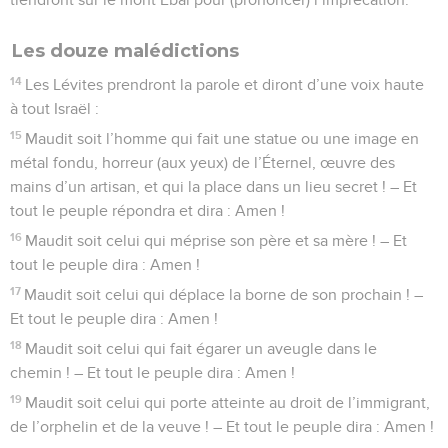
maudits.
19
Tu seras maudit à ton arrivée, et tu seras maudit à ton
départ.
20
L’Éternel enverra contre toi la malédiction, le trouble et la
menace, dans toutes tes entreprises, jusqu’à ce que tu sois
détruit, jusqu’à ce que tu périsses promptement, à cause de
la méchanceté de tes agissements et parce que tu m’auras
abandonné.
21
L’Éternel attachera à toi la peste, jusqu’à ce qu’elle
t’extermine du pays dans lequel tu vas entrer pour en
prendre possession.
22
L’Éternel te frappera de dépérissement, de fièvre,
d’inflammation, de brûlure, de sécheresse, de rouille et de
nielle, qui te poursuivront jusqu’à ce que tu périsses.
23
Le ciel sur ta tête sera de bronze, et la terre sous toi sera
de fer.
24
L’Éternel enverra pour pluie à ton pays de la poussière et