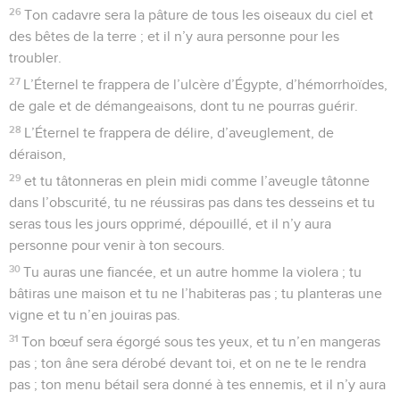
paroles de cette loi, écrites dans ce livre, si tu ne crains pas
ce nom glorieux et redoutable, l’Éternel, ton Dieu,
59
l’Éternel te frappera miraculeusement, toi et ta
descendance, par de grandes plaies persistantes, par des
maladies graves et persistantes.
60
Il amènera sur toi toutes les épidémies d’Égypte, devant
lesquelles tu tremblais, et elles s’attacheront à toi.
61
L’Éternel fera même venir sur toi toutes sortes de maladies
et de plaies qui ne sont pas mentionnées dans le livre de
cette loi jusqu’à ce que tu sois détruit.
62
Après avoir été aussi nombreux que les étoiles du ciel,
vous ne resterez qu’un petit nombre, parce que tu n’auras
pas obéi à la voix de l’Éternel, ton Dieu.
63
De même que l’Éternel prenait plaisir à vous faire du bien
et à vous multiplier, de même l’Éternel prendra plaisir à vous
faire périr et à vous détruire ; et vous serez arrachés du sol
dont tu vas entrer en possession.
Contenus
Versions
Commentaires
Strong
Dictionnaire
64