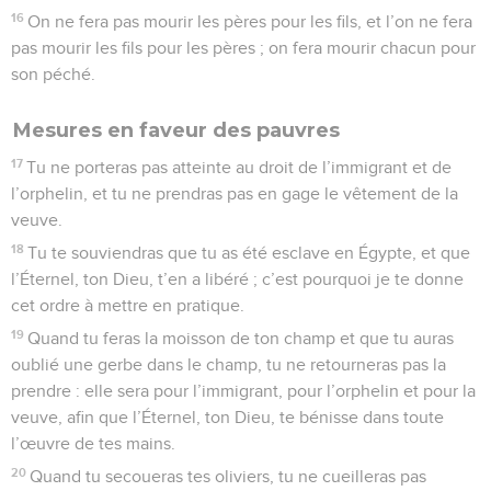
prendre possession, tu effaceras la mémoire d’Amalec de
dessous les cieux : ne l’oublie pas.
© Société biblique française – Bibli’O, 1978, avec autorisation. Pour vous procurer
une Bible imprimée, rendez-vous sur www.editionsbiblio.fr
Deutéronome
26
Seuls les Évangiles sont disponibles en vidéo pour le moment.
Les premiers produits du sol. La confession
de foi
1
Lorsque tu seras entré dans le pays que l’Éternel, ton Dieu,
te donne pour héritage, lorsque tu en prendras possession et
que tu l’habiteras,
2
Tu prendras des prémices de tous les fruits que tu retireras