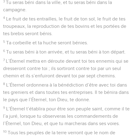
la plante du pied jusqu’au sommet de la tête.
36
L’Éternel te fera marcher, toi et ton roi que tu auras établi
sur toi, vers une nation que tu n’auras pas connue, ni toi ni
tes pères. Là, tu rendras un culte à d’autres dieux, du bois et
de la pierre.
37
Et tu deviendras l’étonnement, la fable et l’opprobre de
tous les peuples chez qui l’Éternel te mènera.
38
Tu transporteras sur ton champ beaucoup de semence, et
tu feras une faible récolte, car les sauterelles la dévoreront.
39
Tu planteras des vignes et tu les cultiveras, et tu ne boiras
pas de vin, ni ne feras de cueillette, car les vers la
mangeront.
40
Tu auras des oliviers dans toute l’étendue de ton pays et
tu ne te frotteras pas d’huile, car tes olives tomberont.
41
Tu auras des fils et des filles, et ils ne seront pas à toi, car
ils iront en captivité.
42
Les grillons prendront possession de tous tes arbres et du