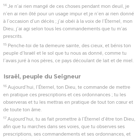
25
Maudit soit celui qui reçoit un présent pour répandre le
sang de l’innocent ! – Et tout le peuple dira : Amen !
26
Maudit soit celui qui n’accomplit pas les paroles de cette
loi pour les mettre en pratique ! – Et tout le peuple dira :
Amen !
© Société biblique française – Bibli’O, 1978, avec autorisation. Pour vous procurer
une Bible imprimée, rendez-vous sur www.editionsbiblio.fr
Deutéronome
28
Seuls les Évangiles sont disponibles en vidéo pour le moment.
Promesses de bonheur
1
Si tu obéis bien à la voix de l’Éternel, ton Dieu, en
observant et en mettant en pratique tous ses