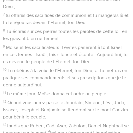
obéiras aux commandements de l’Éternel, ton Dieu, que je
te prescris aujourd’hui, lorsque tu les observeras et les
mettras en pratique,
14
et que tu ne t’écarteras ni à droite ni à gauche de tous les
commandements que je vous donne aujourd’hui, pour te
rallier à d’autres dieux et pour leur rendre un culte.
Menaces de malheur
15
Mais si tu n’obéis pas à la voix de l’Éternel, ton Dieu, si tu
n’observes pas et ne mets pas en pratique tous ses
commandements et toutes ses prescriptions que je te donne
aujourd’hui, voici toutes les malédictions qui viendront sur
toi et qui t’atteindront :
16
Tu seras maudit dans la ville, et tu seras maudit dans la
campagne.
17
Ta corbeille et ta huche seront maudites.
18
Le fruit de tes entrailles, le fruit de ton sol, la reproduction
de tes bovins et les portées de ton petit bétail seront