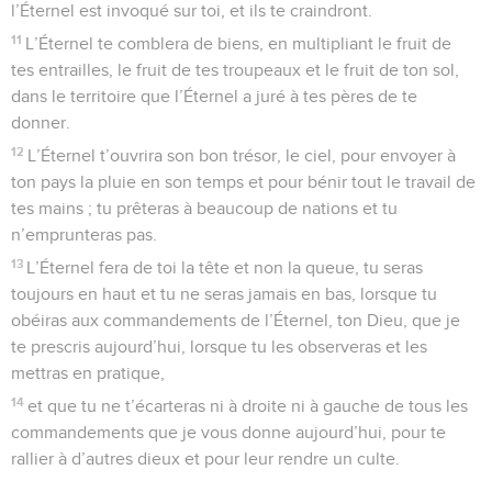
fruit de ton sol.
43
L’immigrant qui sera au milieu de toi s’élèvera toujours
plus au-dessus de toi, et toi, tu descendras toujours plus
bas ;
44
il te prêtera, et tu ne lui prêteras pas ; il sera la tête, et tu
seras la queue.
45
Toutes ces malédictions viendront sur toi, elles te
poursuivront et t’atteindront jusqu’à ce que tu sois détruit,
parce que tu n’auras pas obéi à la voix de l’Éternel, ton Dieu,
pour observer ses commandements et ses prescriptions qu’il
te donne.
46
Elles seront à toujours pour toi et pour tes descendants
comme des signes et des prodiges.
47
Pour n’avoir pas servi l’Éternel, ton Dieu, avec joie et de
bon cœur, en ayant tout en abondance,
48
tu serviras, au milieu de la faim, de la soif, du dénuement
et en manquant de tout, tes ennemis que l’Éternel enverra