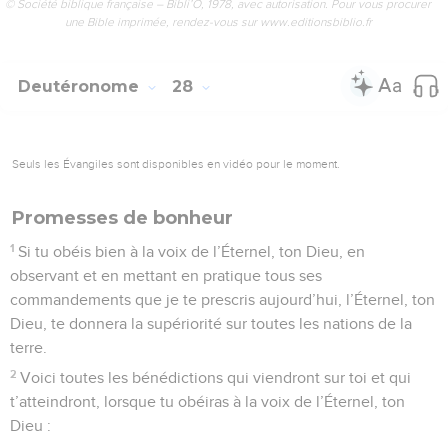
30
Tu auras une fiancée, et un autre homme la violera ; tu
bâtiras une maison et tu ne l’habiteras pas ; tu planteras une
vigne et tu n’en jouiras pas.
31
Ton bœuf sera égorgé sous tes yeux, et tu n’en mangeras
pas ; ton âne sera dérobé devant toi, et on ne te le rendra
pas ; ton menu bétail sera donné à tes ennemis, et il n’y aura
personne pour venir à ton secours.
32
Tes fils et tes filles seront livrés à un autre peuple, tes
yeux le verront et languiront tout le jour après eux, et tu n’y
pourras rien.
33
Un peuple que tu n’auras pas connu mangera le fruit de
ton sol et tout le produit de ton travail, et tu seras tous les
jours opprimé et écrasé.
34
Le spectacle que tu auras sous les yeux te jettera dans le
délire.
35
L’Éternel te frappera aux genoux et aux jambes d’un
ulcère malin dont tu ne pourras guérir, (il te frappera) depuis