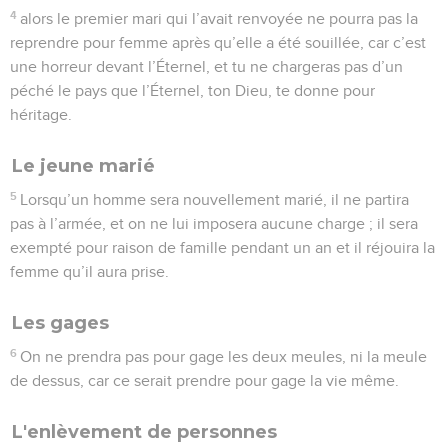
Le bœuf
4
Tu n’emmuselleras pas le bœuf, quand il foulera (le grain).
La veuve sans enfant
5
Lorsque des frères habiteront ensemble, si l’un d’entre eux
meurt sans laisser de fils, la femme du défunt ne se mariera
pas au dehors avec un étranger, mais son beau-frère ira vers
elle, la prendra pour femme et l’épousera comme beau-frère.
6
Le premier-né qu’elle enfantera portera le nom du frère
défunt, afin que ce nom ne soit pas effacé d’Israël.
7
Si cet homme ne veut pas prendre sa belle-sœur, sa belle-
sœur montera à la porte vers les anciens et dira : Mon beau-
frère refuse de relever en Israël le nom de son frère, il ne
veut pas m’épouser comme beau-frère.
8
Les anciens de la ville l’appelleront et lui parleront. S’il
persiste et dit : Je ne veux pas la prendre,
9
alors sa belle-sœur s’approchera de lui en présence des