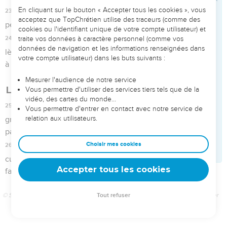
19
Quand tu feras la moisson de ton champ et que tu auras
oublié une gerbe dans le champ, tu ne retourneras pas la
prendre : elle sera pour l’immigrant, pour l’orphelin et pour la
veuve, afin que l’Éternel, ton Dieu, te bénisse dans toute
l’œuvre de tes mains.
20
Quand tu secoueras tes oliviers, tu ne cueilleras pas
ensuite ce qui reste ; ce sera pour l’immigrant, pour
l’orphelin et pour la veuve.
21
Quand tu vendangeras ta vigne, tu ne grappilleras pas
ensuite ce qui reste ; ce sera pour l’immigrant, pour
l’orphelin et pour la veuve.
22
Tu te souviendras que tu as été esclave dans le pays
d’Égypte ; c’est pourquoi je te donne cet ordre à mettre en
pratique.
© Société biblique française – Bibli’O, 1978, avec autorisation. Pour vous procurer
une Bible imprimée, rendez-vous sur www.editionsbiblio.fr