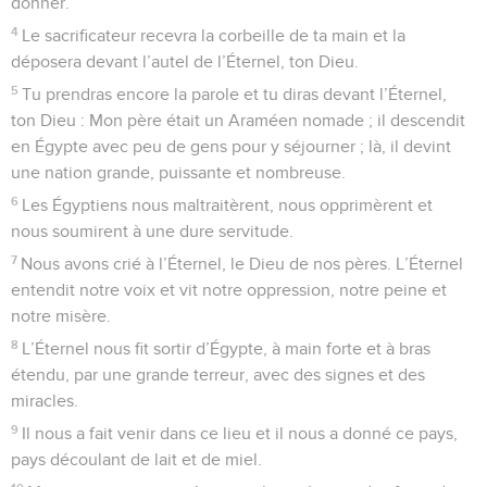
11
Le même jour, Moïse donna cet ordre au peuple :
12
Quand vous aurez passé le Jourdain, Siméon, Lévi, Juda,
Issacar, Joseph et Benjamin se tiendront sur le mont Garizim
pour bénir le peuple,
13
tandis que Ruben, Gad, Aser, Zabulon, Dan et Nephthali se
tiendront sur le mont Ébal pour (prononcer) l’imprécation.
Les douze malédictions
14
Les Lévites prendront la parole et diront d’une voix haute
à tout Israël :
15
Maudit soit l’homme qui fait une statue ou une image en
métal fondu, horreur (aux yeux) de l’Éternel, œuvre des
mains d’un artisan, et qui la place dans un lieu secret ! – Et
tout le peuple répondra et dira : Amen !
16
Maudit soit celui qui méprise son père et sa mère ! – Et
tout le peuple dira : Amen !