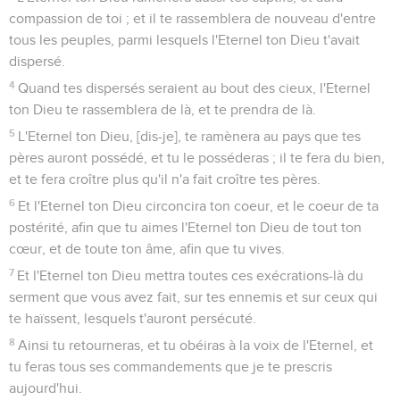
compassion de toi ; et il te rassemblera de nouveau d'entre
tous les peuples, parmi lesquels l'Eternel ton Dieu t'avait
dispersé.
4
Quand tes dispersés seraient au bout des cieux, l'Eternel
ton Dieu te rassemblera de là, et te prendra de là.
5
L'Eternel ton Dieu, [dis-je], te ramènera au pays que tes
pères auront possédé, et tu le posséderas ; il te fera du bien,
et te fera croître plus qu'il n'a fait croître tes pères.
6
Et l'Eternel ton Dieu circoncira ton coeur, et le coeur de ta
postérité, afin que tu aimes l'Eternel ton Dieu de tout ton
cœur, et de toute ton âme, afin que tu vives.
7
Et l'Eternel ton Dieu mettra toutes ces exécrations-là du
serment que vous avez fait, sur tes ennemis et sur ceux qui
te haïssent, lesquels t'auront persécuté.
8
Ainsi tu retourneras, et tu obéiras à la voix de l'Eternel, et
tu feras tous ses commandements que je te prescris
aujourd'hui.