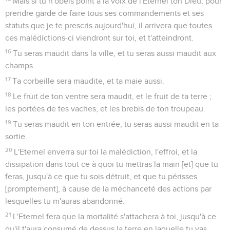
Mais si tu n'obéis point à la voix de l'Eternel ton Dieu, pour
prendre garde de faire tous ses commandements et ses
statuts que je te prescris aujourd'hui, il arrivera que toutes
ces malédictions-ci viendront sur toi, et t'atteindront.
16
Tu seras maudit dans la ville, et tu seras aussi maudit aux
champs.
17
Ta corbeille sera maudite, et ta maie aussi.
18
Le fruit de ton ventre sera maudit, et le fruit de ta terre ;
les portées de tes vaches, et les brebis de ton troupeau.
19
Tu seras maudit en ton entrée, tu seras aussi maudit en ta
sortie.
20
L'Eternel enverra sur toi la malédiction, l'effroi, et la
dissipation dans tout ce à quoi tu mettras la main [et] que tu
feras, jusqu'à ce que tu sois détruit, et que tu périsses
[promptement], à cause de la méchanceté des actions par
lesquelles tu m'auras abandonné.
21
L'Eternel fera que la mortalité s'attachera à toi, jusqu'à ce
qu'il t'aura consumé de dessus la terre en laquelle tu vas