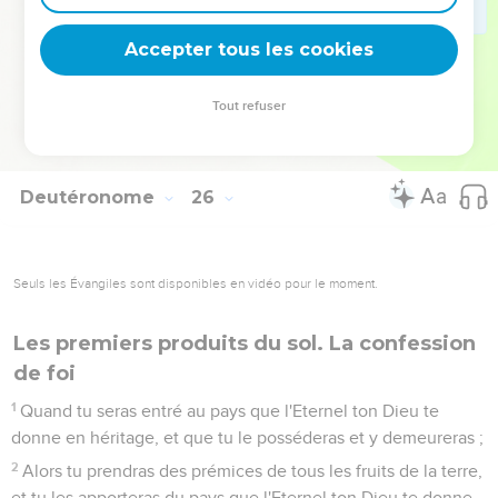
étais las et harassé, et n'a point eu de crainte de Dieu.
19
Quand donc l'Eternel ton Dieu t'aura donné du repos de
Accepter tous les cookies
tous tes ennemis tout à l'entour, dans le pays que l'Eternel
ton Dieu te donne en héritage pour le posséder, alors tu
Tout refuser
effaceras la mémoire d'Hamalec de dessous les cieux ; ne
l'oublie point.
Deutéronome
26
Seuls les Évangiles sont disponibles en vidéo pour le moment.
Les premiers produits du sol. La confession
de foi
1
Quand tu seras entré au pays que l'Eternel ton Dieu te
donne en héritage, et que tu le posséderas et y demeureras ;
2
Alors tu prendras des prémices de tous les fruits de la terre,
et tu les apporteras du pays que l'Eternel ton Dieu te donne,