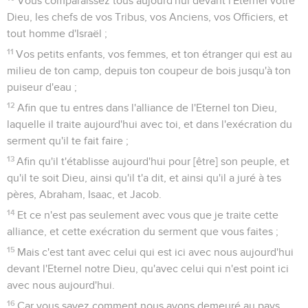
Vous comparaissez tous aujourd'hui devant l'Eternel votre
Dieu, les chefs de vos Tribus, vos Anciens, vos Officiers, et
tout homme d'Israël ;
11
Vos petits enfants, vos femmes, et ton étranger qui est au
milieu de ton camp, depuis ton coupeur de bois jusqu'à ton
puiseur d'eau ;
12
Afin que tu entres dans l'alliance de l'Eternel ton Dieu,
laquelle il traite aujourd'hui avec toi, et dans l'exécration du
serment qu'il te fait faire ;
13
Afin qu'il t'établisse aujourd'hui pour [être] son peuple, et
qu'il te soit Dieu, ainsi qu'il t'a dit, et ainsi qu'il a juré à tes
pères, Abraham, Isaac, et Jacob.
14
Et ce n'est pas seulement avec vous que je traite cette
alliance, et cette exécration du serment que vous faites ;
15
Mais c'est tant avec celui qui est ici avec nous aujourd'hui
devant l'Eternel notre Dieu, qu'avec celui qui n'est point ici
avec nous aujourd'hui.
16
Car vous savez comment nous avons demeuré au pays