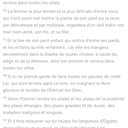
serrera dans toutes tes villes.
56
La femme la plus tendre et la plus délicate d'entre vous,
qui n'eût point osé mettre la plante de son pied sur la terre,
par délicatesse et par mollesse, regardera d'un oeil malin son
mari bien-aimé, son fils, et sa fille ;
57
Et la taie de son petit enfant qui sortira d'entre ses pieds,
et les enfants qu'elle enfantera ; car elle les mangera
secrètement dans la disette de toutes choses, à cause du
siège et de la détresse, dont ton ennemi te serrera dans
toutes les villes.
58
Si tu ne prends garde de faire toutes les paroles de cette
Loi, qui sont écrites dans ce livre, en craignant le Nom
glorieux et terrible de l'Eternel ton Dieu ;
59
Alors l'Eternel rendra tes plaies et les plaies de ta postérité
des plaies étranges, des plaies grandes et de durée, des
maladies malignes et longues.
60
Et il fera retourner sur toi toutes les langueurs d'Egypte,
desquelles tu as eu peur, et elles s'attacheront à toi.