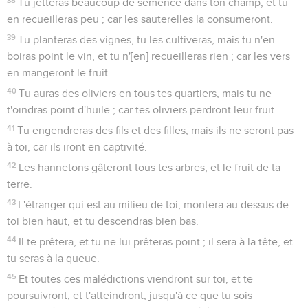
Tu jetteras beaucoup de semence dans ton champ, et tu
en recueilleras peu ; car les sauterelles la consumeront.
39
Tu planteras des vignes, tu les cultiveras, mais tu n'en
boiras point le vin, et tu n'[en] recueilleras rien ; car les vers
en mangeront le fruit.
40
Tu auras des oliviers en tous tes quartiers, mais tu ne
t'oindras point d'huile ; car tes oliviers perdront leur fruit.
41
Tu engendreras des fils et des filles, mais ils ne seront pas
à toi, car ils iront en captivité.
42
Les hannetons gâteront tous tes arbres, et le fruit de ta
terre.
43
L'étranger qui est au milieu de toi, montera au dessus de
toi bien haut, et tu descendras bien bas.
44
Il te prêtera, et tu ne lui prêteras point ; il sera à la tête, et
tu seras à la queue.
45
Et toutes ces malédictions viendront sur toi, et te
poursuivront, et t'atteindront, jusqu'à ce que tu sois