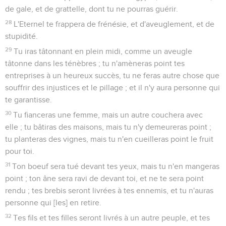
de gale, et de grattelle, dont tu ne pourras guérir.
28
L'Eternel te frappera de frénésie, et d'aveuglement, et de
stupidité.
29
Tu iras tâtonnant en plein midi, comme un aveugle
tâtonne dans les ténèbres ; tu n'amèneras point tes
entreprises à un heureux succès, tu ne feras autre chose que
souffrir des injustices et le pillage ; et il n'y aura personne qui
te garantisse.
30
Tu fianceras une femme, mais un autre couchera avec
elle ; tu bâtiras des maisons, mais tu n'y demeureras point ;
tu planteras des vignes, mais tu n'en cueilleras point le fruit
pour toi.
31
Ton boeuf sera tué devant tes yeux, mais tu n'en mangeras
point ; ton âne sera ravi de devant toi, et ne te sera point
rendu ; tes brebis seront livrées à tes ennemis, et tu n'auras
personne qui [les] en retire.
32
Tes fils et tes filles seront livrés à un autre peuple, et tes