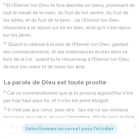
9
Et l'Eternel ton Dieu te fera abonder en biens, provenant de
tout le travail de ta main, du fruit de ton ventre, du fruit de
tes bêtes, et du fruit de ta terre : car l'Eternel ton Dieu
retournera à se réjouir sur toi en bien, ainsi qu'il s'est réjoui
sur tes pères.
10
Quand tu obéiras à la voix de l'Eternel ton Dieu, gardant
ses commandements, et ses ordonnances écrites dans ce
livre de la Loi ; quand tu te retourneras à l'Eternel ton Dieu
de tout ton coeur et de toute ton âme.
La parole de Dieu est toute proche
11
Car ce commandement que je te prescris aujourd'hui n'est
pas trop haut pour toi, et il n'en est point éloigné.
12
Il n'est pas aux cieux, pour dire : Qui est-ce qui montera
pour nous aux cieux, et nous l'apportera, afin de nous le faire
entendre, et que nous le fassions ?
13
Contenus
Versions
Commentaires
Strong
Dictionnaire
Il n'est point aussi au delà de la mer pour dire : Qui est-ce