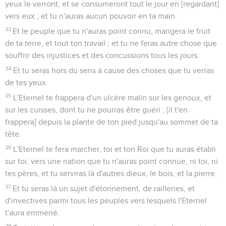
yeux le verront, et se consumeront tout le jour en [regardant]
vers eux ; et tu n'auras aucun pouvoir en ta main.
33
Et le peuple que tu n'auras point connu, mangera le fruit
de ta terre, et tout ton travail ; et tu ne feras autre chose que
souffrir des injustices et des concussions tous les jours.
34
Et tu seras hors du sens à cause des choses que tu verras
de tes yeux.
35
L'Eternel te frappera d'un ulcère malin sur les genoux, et
sur les cuisses, dont tu ne pourras être guéri ; [il t'en
frappera] depuis la plante de ton pied jusqu'au sommet de ta
tête.
36
L'Eternel te fera marcher, toi et ton Roi que tu auras établi
sur toi, vers une nation que tu n'auras point connue, ni toi, ni
tes pères, et tu serviras là d'autres dieux, le bois, et la pierre.
37
Et tu seras là un sujet d'étonnement, de railleries, et
d'invectives parmi tous les peuples vers lesquels l'Eternel
t'aura emmené.
38