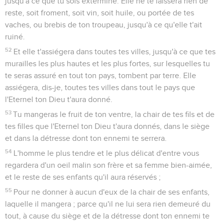
jusqu'à ce que tu sois exterminé. Elle ne te laissera rien de
reste, soit froment, soit vin, soit huile, ou portée de tes
vaches, ou brebis de ton troupeau, jusqu'à ce qu'elle t'ait
ruiné.
52
Et elle t'assiégera dans toutes tes villes, jusqu'à ce que tes
murailles les plus hautes et les plus fortes, sur lesquelles tu
te seras assuré en tout ton pays, tombent par terre. Elle
assiégera, dis-je, toutes tes villes dans tout le pays que
l'Eternel ton Dieu t'aura donné.
53
Tu mangeras le fruit de ton ventre, la chair de tes fils et de
tes filles que l'Eternel ton Dieu t'aura donnés, dans le siège
et dans la détresse dont ton ennemi te serrera.
54
L'homme le plus tendre et le plus délicat d'entre vous
regardera d'un oeil malin son frère et sa femme bien-aimée,
et le reste de ses enfants qu'il aura réservés ;
55
Pour ne donner à aucun d'eux de la chair de ses enfants,
laquelle il mangera ; parce qu'il ne lui sera rien demeuré du
tout, à cause du siège et de la détresse dont ton ennemi te