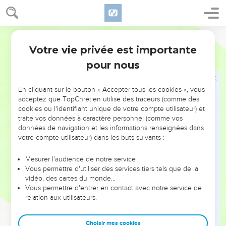
L'honnêteté dans le commerce
13
Tu n'auras point en ton sachet deux sortes de pierres [à
Martin
peser], une grande et une petite.
Votre vie privée est importante
Deutéronome
25
14
Il n'y aura point aussi dans ta maison deux sortes d'Epha,
pour nous
un grand et un petit ;
15
Mais tu auras les pierres [à peser] exactes et justes ; tu
En cliquant sur le bouton « Accepter tous les cookies », vous
auras aussi un Epha exact et juste, afin que tes jours soient
acceptez que TopChrétien utilise des traceurs (comme des
cookies ou l'identifiant unique de votre compte utilisateur) et
prolongés sur la terre que l'Eternel ton Dieu te donne.
traite vos données à caractère personnel (comme vos
16
Car quiconque fait ces choses-là, quiconque mit une
données de navigation et les informations renseignées dans
injustice, est en abomination à l'Eternel ton Dieu.
votre compte utilisateur) dans les buts suivants :
Mesurer l'audience de notre service
Les Amalécites, ennemis héréditaires
Vous permettre d'utiliser des services tiers tels que de la
17
vidéo, des cartes du monde…
Qu'il te souvienne de ce qu'Hamalec t'a fait en chemin,
Vous permettre d'entrer en contact avec notre service de
quand vous sortiez d'Egypte ;
relation aux utilisateurs.
18
Comment il est venu te rencontrer en chemin, [et] a
chargé en queue tous les faibles qui te suivaient, quand tu
Choisir mes cookies