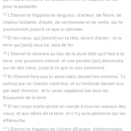
pour la posséder.
22
L'Eternel te frappera de langueur, d'ardeur, de fièvre, de
chaleur brûlante, d'épée, de sécheresse et de nielle, qui te
poursuivront jusqu'à ce que tu périsses.
23
Et tes cieux, qui [seront] sur ta tête, seront d'airain ; et la
terre qui [sera] sous toi, sera de fer.
24
L'Eternel te donnera au lieu de la pluie telle qu'il faut à ta
terre, une poussière menue, et une poudre [qui] descendra
sur toi des cieux, jusqu'à ce que tu sois exterminé.
25
Et l'Eternel fera que tu seras battu devant tes ennemis. Tu
sortiras par un chemin contr'eux, et tu t'enfuiras devant eux
par sept chemins ; et tu seras vagabond par tous les
Royaumes de la terre.
26
Et tes corps morts seront en viande à tous les oiseaux des
cieux, et aux bêtes de la terre, et il n'y aura personne qui les
effarouche.
27
L'Eternel te frappera de l'ulcère d'Egypte, d'hémorroïdes,