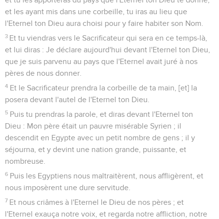
et les ayant mis dans une corbeille, tu iras au lieu que
l'Eternel ton Dieu aura choisi pour y faire habiter son Nom.
3
Et tu viendras vers le Sacrificateur qui sera en ce temps-là,
et lui diras : Je déclare aujourd'hui devant l'Eternel ton Dieu,
que je suis parvenu au pays que l'Eternel avait juré à nos
pères de nous donner.
4
Et le Sacrificateur prendra la corbeille de ta main, [et] la
posera devant l'autel de l'Eternel ton Dieu.
5
Puis tu prendras la parole, et diras devant l'Eternel ton
Dieu : Mon père était un pauvre misérable Syrien ; il
descendit en Egypte avec un petit nombre de gens ; il y
séjourna, et y devint une nation grande, puissante, et
nombreuse.
6
Puis les Egyptiens nous maltraitèrent, nous affligèrent, et
nous imposèrent une dure servitude.
7
Et nous criâmes à l'Eternel le Dieu de nos pères ; et
l'Eternel exauça notre voix, et regarda notre affliction, notre