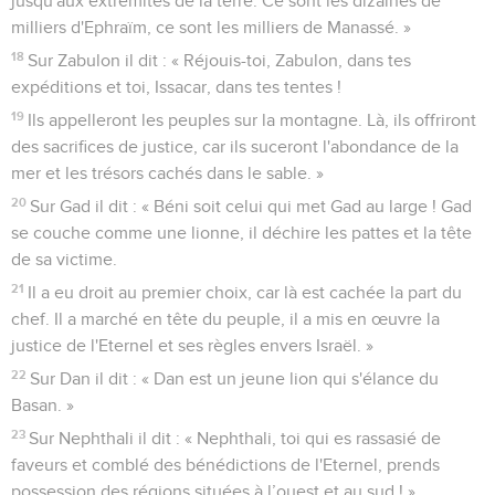
jusqu'aux extrémités de la terre. Ce sont les dizaines de
milliers d'Ephraïm, ce sont les milliers de Manassé. »
18
Sur Zabulon il dit : « Réjouis-toi, Zabulon, dans tes
expéditions et toi, Issacar, dans tes tentes !
19
Ils appelleront les peuples sur la montagne. Là, ils offriront
des sacrifices de justice, car ils suceront l'abondance de la
mer et les trésors cachés dans le sable. »
20
Sur Gad il dit : « Béni soit celui qui met Gad au large ! Gad
se couche comme une lionne, il déchire les pattes et la tête
de sa victime.
21
Il a eu droit au premier choix, car là est cachée la part du
chef. Il a marché en tête du peuple, il a mis en œuvre la
justice de l'Eternel et ses règles envers Israël. »
22
Sur Dan il dit : « Dan est un jeune lion qui s'élance du
Basan. »
23
Sur Nephthali il dit : « Nephthali, toi qui es rassasié de
faveurs et comblé des bénédictions de l'Eternel, prends
possession des régions situées à l’ouest et au sud ! »