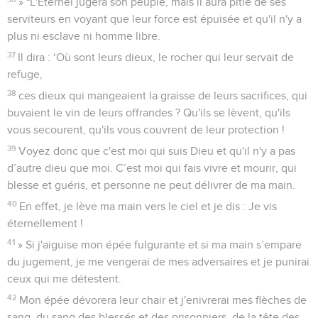
» *L'Eternel jugera son peuple, mais il aura pitié de ses
serviteurs en voyant que leur force est épuisée et qu'il n'y a
plus ni esclave ni homme libre.
37
Il dira : ‘Où sont leurs dieux, le rocher qui leur servait de
refuge,
38
ces dieux qui mangeaient la graisse de leurs sacrifices, qui
buvaient le vin de leurs offrandes ? Qu'ils se lèvent, qu'ils
vous secourent, qu'ils vous couvrent de leur protection !
39
Voyez donc que c'est moi qui suis Dieu et qu'il n'y a pas
d’autre dieu que moi. C’est moi qui fais vivre et mourir, qui
blesse et guéris, et personne ne peut délivrer de ma main.
40
En effet, je lève ma main vers le ciel et je dis : Je vis
éternellement !
41
» Si j'aiguise mon épée fulgurante et si ma main s’empare
du jugement, je me vengerai de mes adversaires et je punirai
ceux qui me détestent.
42
Mon épée dévorera leur chair et j'enivrerai mes flèches de
sang, du sang des blessés et des prisonniers, de la tête des