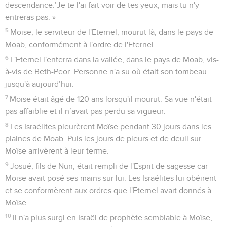
descendance.’Je te l'ai fait voir de tes yeux, mais tu n'y
entreras pas. »
5
Moïse, le serviteur de l'Eternel, mourut là, dans le pays de
Moab, conformément à l'ordre de l'Eternel.
6
L'Eternel l'enterra dans la vallée, dans le pays de Moab, vis-
à-vis de Beth-Peor. Personne n'a su où était son tombeau
jusqu'à aujourd’hui.
7
Moïse était âgé de 120 ans lorsqu'il mourut. Sa vue n'était
pas affaiblie et il n’avait pas perdu sa vigueur.
8
Les Israélites pleurèrent Moïse pendant 30 jours dans les
plaines de Moab. Puis les jours de pleurs et de deuil sur
Moïse arrivèrent à leur terme.
9
Josué, fils de Nun, était rempli de l'Esprit de sagesse car
Moïse avait posé ses mains sur lui. Les Israélites lui obéirent
et se conformèrent aux ordres que l'Eternel avait donnés à
Moïse.
10
Il n'a plus surgi en Israël de prophète semblable à Moïse,