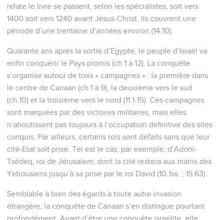
relate le livre se passent, selon les spécialistes, soit vers
1400 soit vers 1240 avant Jésus-Christ. Ils couvrent une
période d’une trentaine d’années environ (14.10).
Quarante ans après la sortie d’Egypte, le peuple d’Israël va
enfin conquérir le Pays promis (ch.1 à 12). La conquête
s’organise autour de trois « campagnes » : la première dans
le centre de Canaan (ch.1 à 9), la deuxième vers le sud
(ch.10) et la troisième vers le nord (11.1-15). Ces campagnes
sont marquées par des victoires militaires, mais elles
n’aboutissent pas toujours à l’occupation définitive des sites
conquis. Par ailleurs, certains rois sont défaits sans que leur
cité-Etat soit prise. Tel est le cas, par exemple, d’Adoni-
Tsédeq, roi de Jérusalem, dont la cité restera aux mains des
Yebousiens jusqu’à sa prise par le roi David (10.1ss. ; 15.63).
Semblable à bien des égards à toute autre invasion
étrangère, la conquête de Canaan s’en distingue pourtant
profondément. Avant d’être une conquête israélite, elle