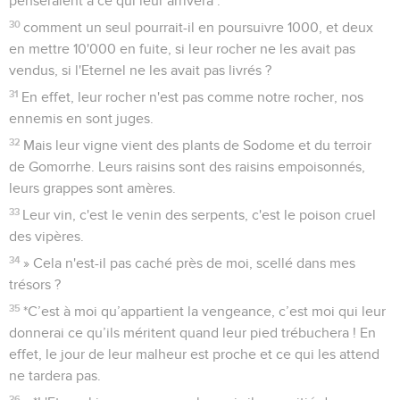
penseraient à ce qui leur arrivera :
30
comment un seul pourrait-il en poursuivre 1000, et deux
en mettre 10'000 en fuite, si leur rocher ne les avait pas
vendus, si l'Eternel ne les avait pas livrés ?
31
En effet, leur rocher n'est pas comme notre rocher, nos
ennemis en sont juges.
32
Mais leur vigne vient des plants de Sodome et du terroir
de Gomorrhe. Leurs raisins sont des raisins empoisonnés,
leurs grappes sont amères.
33
Leur vin, c'est le venin des serpents, c'est le poison cruel
des vipères.
34
» Cela n'est-il pas caché près de moi, scellé dans mes
trésors ?
35
*C’est à moi qu’appartient la vengeance, c’est moi qui leur
donnerai ce qu’ils méritent quand leur pied trébuchera ! En
effet, le jour de leur malheur est proche et ce qui les attend
ne tardera pas.
36