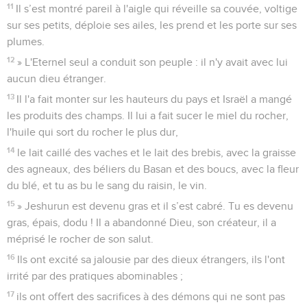
11
Il s’est montré pareil à l'aigle qui réveille sa couvée, voltige
sur ses petits, déploie ses ailes, les prend et les porte sur ses
plumes.
12
» L'Eternel seul a conduit son peuple : il n'y avait avec lui
aucun dieu étranger.
13
Il l'a fait monter sur les hauteurs du pays et Israël a mangé
les produits des champs. Il lui a fait sucer le miel du rocher,
l'huile qui sort du rocher le plus dur,
14
le lait caillé des vaches et le lait des brebis, avec la graisse
des agneaux, des béliers du Basan et des boucs, avec la fleur
du blé, et tu as bu le sang du raisin, le vin.
15
» Jeshurun est devenu gras et il s’est cabré. Tu es devenu
gras, épais, dodu ! Il a abandonné Dieu, son créateur, il a
méprisé le rocher de son salut.
16
Ils ont excité sa jalousie par des dieux étrangers, ils l'ont
irrité par des pratiques abominables ;
17
ils ont offert des sacrifices à des démons qui ne sont pas