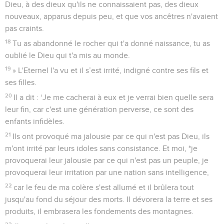
Dieu, à des dieux qu'ils ne connaissaient pas, des dieux
nouveaux, apparus depuis peu, et que vos ancêtres n'avaient
pas craints.
18
Tu as abandonné le rocher qui t'a donné naissance, tu as
oublié le Dieu qui t'a mis au monde.
19
» L'Eternel l'a vu et il s’est irrité, indigné contre ses fils et
ses filles.
20
Il a dit : ‘Je me cacherai à eux et je verrai bien quelle sera
leur fin, car c'est une génération perverse, ce sont des
enfants infidèles.
21
Ils ont provoqué ma jalousie par ce qui n'est pas Dieu, ils
m'ont irrité par leurs idoles sans consistance. Et moi, *je
provoquerai leur jalousie par ce qui n'est pas un peuple, je
provoquerai leur irritation par une nation sans intelligence,
22
car le feu de ma colère s'est allumé et il brûlera tout
jusqu'au fond du séjour des morts. Il dévorera la terre et ses
produits, il embrasera les fondements des montagnes.