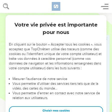
aucune semence, ni produit, ni herbe qui pousse, comme
lors de la catastrophe qui a frappé Sodome, Gomorrhe, Adma
et Tseboïm, ces villes que l'Eternel a détruites dans sa colère
Segond 21
et sa fureur,
Votre vie privée est importante
Deutéronome
29
23
et ils diront avec toutes les nations : ‘Pourquoi l'Eternel a-t-
pour nous
il traité ce pays ainsi ? Pourquoi cette ardente, cette grande
colère ?’
En cliquant sur le bouton « Accepter tous les cookies », vous
24
On répondra : ‘C'est parce qu'ils ont abandonné l'alliance
acceptez que TopChrétien utilise des traceurs (comme des
cookies ou l'identifiant unique de votre compte utilisateur) et
contractée avec eux par l'Eternel, le Dieu de leurs ancêtres,
traite vos données à caractère personnel (comme vos
lorsqu'il les a fait sortir d'Egypte ;
données de navigation et les informations renseignées dans
25
c'est parce qu'ils sont allés servir d'autres dieux et se
votre compte utilisateur) dans les buts suivants :
prosterner devant eux, des dieux qu'ils ne connaissaient pas
Mesurer l'audience de notre service
et que l'Eternel ne leur avait pas attribués.
Vous permettre d'utiliser des services tiers tels que de la
26
Alors la colère de l'Eternel s'est enflammée contre ce pays
vidéo, des cartes du monde…
Vous permettre d'entrer en contact avec notre service de
et il a fait venir sur lui toutes les malédictions écrites dans ce
relation aux utilisateurs.
livre.
27
L'Eternel les a arrachés de leur pays avec colère, avec
Choisir mes cookies