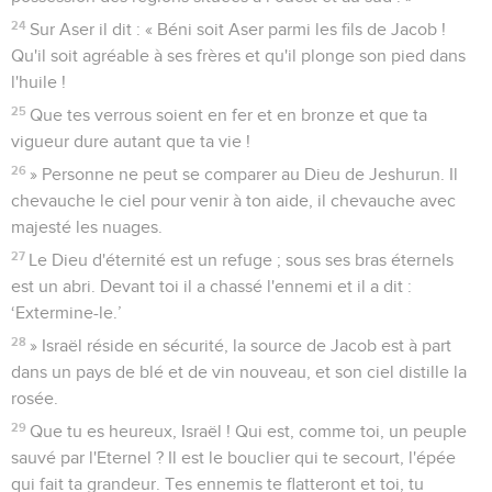
24
Sur Aser il dit : « Béni soit Aser parmi les fils de Jacob !
Qu'il soit agréable à ses frères et qu'il plonge son pied dans
l'huile !
25
Que tes verrous soient en fer et en bronze et que ta
vigueur dure autant que ta vie !
26
» Personne ne peut se comparer au Dieu de Jeshurun. Il
chevauche le ciel pour venir à ton aide, il chevauche avec
majesté les nuages.
27
Le Dieu d'éternité est un refuge ; sous ses bras éternels
est un abri. Devant toi il a chassé l'ennemi et il a dit :
‘Extermine-le.’
28
» Israël réside en sécurité, la source de Jacob est à part
dans un pays de blé et de vin nouveau, et son ciel distille la
rosée.
29
Que tu es heureux, Israël ! Qui est, comme toi, un peuple
sauvé par l'Eternel ? Il est le bouclier qui te secourt, l'épée
qui fait ta grandeur. Tes ennemis te flatteront et toi, tu