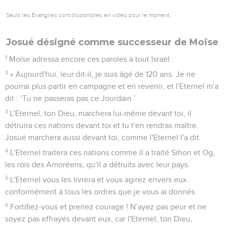
Seuls les Évangiles sont disponibles en vidéo pour le moment.
Josué désigné comme successeur de Moïse
1
Moïse adressa encore ces paroles à tout Israël :
2
« Aujourd'hui, leur dit-il, je suis âgé de 120 ans. Je ne
pourrai plus partir en campagne et en revenir, et l'Eternel m'a
dit : ‘Tu ne passeras pas ce Jourdain.’
3
L'Eternel, ton Dieu, marchera lui-même devant toi, il
détruira ces nations devant toi et tu t'en rendras maître.
Josué marchera aussi devant toi, comme l'Eternel l'a dit.
4
L'Eternel traitera ces nations comme il a traité Sihon et Og,
les rois des Amoréens, qu'il a détruits avec leur pays.
5
L'Eternel vous les livrera et vous agirez envers eux
conformément à tous les ordres que je vous ai donnés.
6
Fortifiez-vous et prenez courage ! N’ayez pas peur et ne
soyez pas effrayés devant eux, car l'Eternel, ton Dieu,