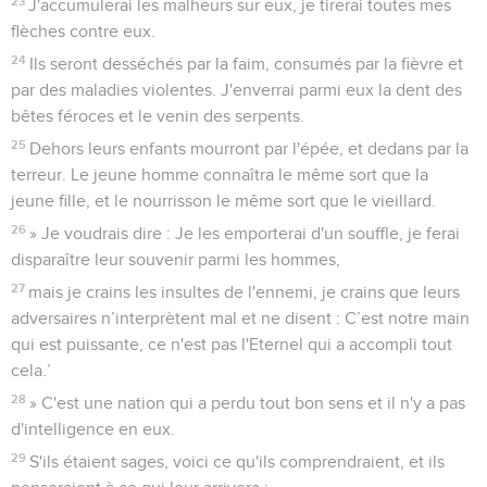
23
J'accumulerai les malheurs sur eux, je tirerai toutes mes
flèches contre eux.
24
Ils seront desséchés par la faim, consumés par la fièvre et
par des maladies violentes. J'enverrai parmi eux la dent des
bêtes féroces et le venin des serpents.
25
Dehors leurs enfants mourront par l'épée, et dedans par la
terreur. Le jeune homme connaîtra le même sort que la
jeune fille, et le nourrisson le même sort que le vieillard.
26
» Je voudrais dire : Je les emporterai d'un souffle, je ferai
disparaître leur souvenir parmi les hommes,
27
mais je crains les insultes de l'ennemi, je crains que leurs
adversaires n’interprètent mal et ne disent : C’est notre main
qui est puissante, ce n'est pas l'Eternel qui a accompli tout
cela.’
28
» C'est une nation qui a perdu tout bon sens et il n'y a pas
d'intelligence en eux.
29
S'ils étaient sages, voici ce qu'ils comprendraient, et ils