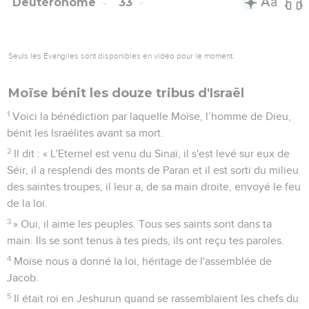
Deutéronome
33
Seuls les Évangiles sont disponibles en vidéo pour le moment.
Moïse bénit les douze tribus d'Israël
1
Voici la bénédiction par laquelle Moïse, l’homme de Dieu,
bénit les Israélites avant sa mort.
2
Il dit : « L'Eternel est venu du Sinaï, il s'est levé sur eux de
Séir, il a resplendi des monts de Paran et il est sorti du milieu
des saintes troupes, il leur a, de sa main droite, envoyé le feu
de la loi.
3
» Oui, il aime les peuples. Tous ses saints sont dans ta
main. Ils se sont tenus à tes pieds, ils ont reçu tes paroles.
4
Moïse nous a donné la loi, héritage de l'assemblée de
Jacob.
5
Il était roi en Jeshurun quand se rassemblaient les chefs du