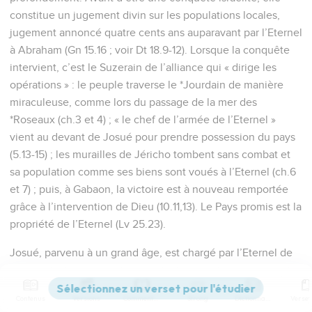
constitue un jugement divin sur les populations locales,
jugement annoncé quatre cents ans auparavant par l’Eternel
à Abraham (Gn 15.16 ; voir Dt 18.9-12). Lorsque la conquête
intervient, c’est le Suzerain de l’alliance qui « dirige les
opérations » : le peuple traverse le *Jourdain de manière
miraculeuse, comme lors du passage de la mer des
*Roseaux (ch.3 et 4) ; « le chef de l’armée de l’Eternel »
vient au devant de Josué pour prendre possession du pays
(5.13-15) ; les murailles de Jéricho tombent sans combat et
sa population comme ses biens sont voués à l’Eternel (ch.6
et 7) ; puis, à Gabaon, la victoire est à nouveau remportée
grâce à l’intervention de Dieu (10.11,13). Le Pays promis est la
propriété de l’Eternel (Lv 25.23).
Josué, parvenu à un grand âge, est chargé par l’Eternel de
partager le pays entre les tribus d’Israël (ch.13 à 21), alors
qu’une grande partie du territoire reste encore à conquérir
Contenus
Versions
Commentaires
Strong
Dictionnaire
(13.1). Ce partage du territoire se réalisera de manière plus