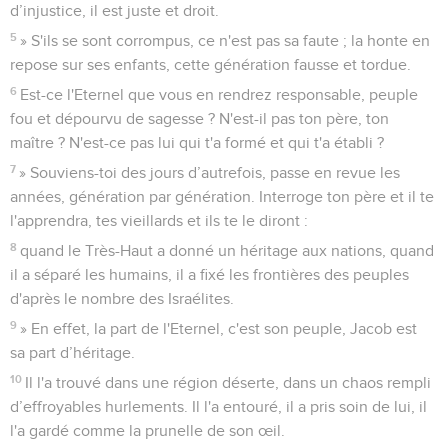
d’injustice, il est juste et droit.
5
» S'ils se sont corrompus, ce n'est pas sa faute ; la honte en
repose sur ses enfants, cette génération fausse et tordue.
6
Est-ce l'Eternel que vous en rendrez responsable, peuple
fou et dépourvu de sagesse ? N'est-il pas ton père, ton
maître ? N'est-ce pas lui qui t'a formé et qui t'a établi ?
7
» Souviens-toi des jours d’autrefois, passe en revue les
années, génération par génération. Interroge ton père et il te
l'apprendra, tes vieillards et ils te le diront :
8
quand le Très-Haut a donné un héritage aux nations, quand
il a séparé les humains, il a fixé les frontières des peuples
d'après le nombre des Israélites.
9
» En effet, la part de l'Eternel, c'est son peuple, Jacob est
sa part d’héritage.
10
Il l'a trouvé dans une région déserte, dans un chaos rempli
d’effroyables hurlements. Il l'a entouré, il a pris soin de lui, il
l'a gardé comme la prunelle de son œil.