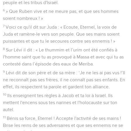
peuple et les tribus d'Israël.
6
» Que Ruben vive et ne meure pas, et que ses hommes
soient nombreux ! »
7
Voici ce qu'il dit sur Juda : « Ecoute, Eternel, la voix de
Juda et ramène-le vers son peuple. Que ses mains soient
puissantes et que tu le secoures contre ses ennemis ! »
8
Sur Lévi il dit : « Le thummim et l’urim ont été confiés à
l'homme saint que tu as provoqué à Massa et avec qui tu as
contesté dans l’épisode des eaux de Meriba.
9
Lévi dit de son père et de sa mère : ‘Je ne les ai pas vus !’Il
ne reconnaît pas ses frères, il ne connaît pas ses enfants. En
effet, ils respectent ta parole et gardent ton alliance.
10
Ils enseignent tes règles à Jacob et ta loi à Israël. Ils
mettent l'encens sous tes narines et l'holocauste sur ton
autel.
11
Bénis sa force, Eternel ! Accepte l'activité de ses mains !
Brise les reins de ses adversaires et que ses ennemis ne se