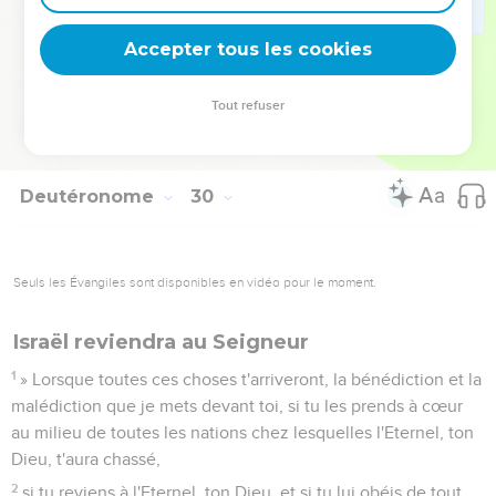
fureur, avec une grande indignation et il les a jetés dans un
autre pays, comme on le voit aujourd'hui.’
Accepter tous les cookies
28
» Les choses cachées sont pour l'Eternel, notre Dieu ; les
choses révélées sont pour nous et nos enfants, à toujours,
Tout refuser
afin que nous mettions en pratique toutes les paroles de
cette loi.
Deutéronome
30
Seuls les Évangiles sont disponibles en vidéo pour le moment.
Israël reviendra au Seigneur
1
» Lorsque toutes ces choses t'arriveront, la bénédiction et la
malédiction que je mets devant toi, si tu les prends à cœur
au milieu de toutes les nations chez lesquelles l'Eternel, ton
Dieu, t'aura chassé,
2
si tu reviens à l'Eternel, ton Dieu, et si tu lui obéis de tout