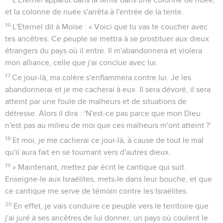
et la colonne de nuée s'arrêta à l'entrée de la tente.
16
L'Eternel dit à Moïse : « Voici que tu vas te coucher avec
tes ancêtres. Ce peuple se mettra à se prostituer aux dieux
étrangers du pays où il entre. Il m'abandonnera et violera
mon alliance, celle que j'ai conclue avec lui.
17
Ce jour-là, ma colère s'enflammera contre lui. Je les
abandonnerai et je me cacherai à eux. Il sera dévoré, il sera
atteint par une foule de malheurs et de situations de
détresse. Alors il dira : ‘N'est-ce pas parce que mon Dieu
n'est pas au milieu de moi que ces malheurs m'ont atteint ?’
18
Et moi, je me cacherai ce jour-là, à cause de tout le mal
qu'il aura fait en se tournant vers d'autres dieux.
19
» Maintenant, mettez par écrit le cantique qui suit.
Enseigne-le aux Israélites, mets-le dans leur bouche, et que
ce cantique me serve de témoin contre les Israélites.
20
En effet, je vais conduire ce peuple vers le territoire que
j'ai juré à ses ancêtres de lui donner, un pays où coulent le