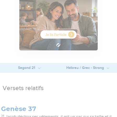
Segond 21
Hébreu / Grec - Strong
Versets relatifs
Genèse 37
34
Jacob déchira ses vêtements, il mit un sac sur sa taille et il