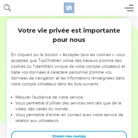
Votre vie privée est importante
pour nous
NE MANQUEZ PAS L’ÉVÉNEMENT
En cliquant sur le bouton « Accepter tous les cookies », vous
DE L’ANNÉE !
acceptez que TopChrétien utilise des traceurs (comme des
cookies ou l'identifiant unique de votre compte utilisateur) et
ET SI LEURS ERREURS POUVAIENT VOUS ÉVITER LES
traite vos données à caractère personnel (comme vos
VOTRES ?
données de navigation et les informations renseignées dans
votre compte utilisateur) dans les buts suivants :
On admire souvent les leaders pour leurs réussites, leur impact,
leur foi ou leur vision. Mais on voit moins les doutes, les erreurs
Mesurer l'audience de notre service
Vous permettre d'utiliser des services tiers tels que de la
et les saisons difficiles qu'ils ont traversés, alors même que ce
vidéo, des cartes du monde…
sont elles qui les ont façonnés.
Vous permettre d'entrer en contact avec notre service de
relation aux utilisateurs.
Dans cette conférence, leaders, entrepreneurs, et responsables
reviennent sur les erreurs marquantes de leur parcours et les
clés pour avancer avec plus de sagesse afin que leurs erreurs
Choisir mes cookies