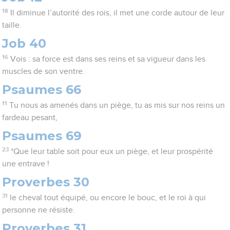
18
Il diminue l’autorité des rois, il met une corde autour de leur
taille.
Job 40
16
Vois : sa force est dans ses reins et sa vigueur dans les
muscles de son ventre.
Psaumes 66
11
Tu nous as amenés dans un piège, tu as mis sur nos reins un
fardeau pesant,
Psaumes 69
23
*Que leur table soit pour eux un piège, et leur prospérité
une entrave !
Proverbes 30
31
le cheval tout équipé, ou encore le bouc, et le roi à qui
personne ne résiste.
Proverbes 31