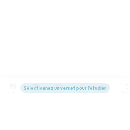
Contenus
Versions
Commentaires
Strong
Dictionnaire
Paramètres de lecture
Afficher les numéros de versets