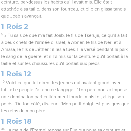
ceinture, par-dessus les habits qu’il avait mis. Elle était
attachée à sa taille, dans son fourreau, et elle en glissa tandis
que Joab s'avançait.
1 Rois 2
5
» Tu sais ce que m'a fait Joab, le fils de Tseruja, ce qu'il a fait
à deux chefs de l'armée d'Israël, à Abner, le fils de Ner, et à
Amasa, le fils de Jéther : il les a tués. Il a versé pendant la paix
le sang de la guerre, et il l’a mis sur la ceinture qu'il portait à la
taille et sur les chaussures qu'il portait aux pieds.
1 Rois 12
10
Voici ce que lui dirent les jeunes qui avaient grandi avec
lui : « Le peuple t'a tenu ce langage : ‘Ton père nous a imposé
une domination particulièrement lourde, mais toi, allège son
poids !’De ton côté, dis-leur : ‘Mon petit doigt est plus gros que
les reins de mon père.
1 Rois 18
46
La main de l'Eternel reposa sur Elie qui noua sa ceinture et