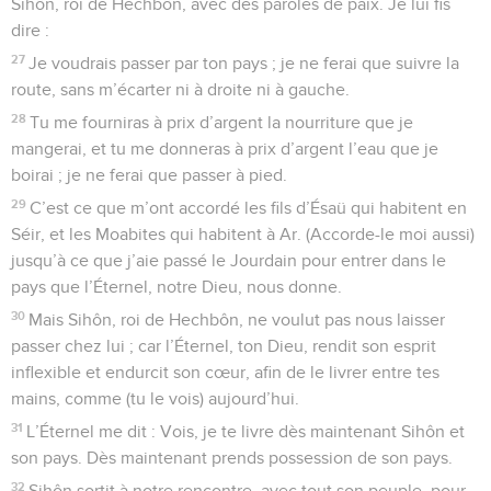
Sihôn, roi de Hechbôn, avec des paroles de paix. Je lui fis
dire :
27
Je voudrais passer par ton pays ; je ne ferai que suivre la
route, sans m’écarter ni à droite ni à gauche.
28
Tu me fourniras à prix d’argent la nourriture que je
mangerai, et tu me donneras à prix d’argent l’eau que je
boirai ; je ne ferai que passer à pied.
29
C’est ce que m’ont accordé les fils d’Ésaü qui habitent en
Séir, et les Moabites qui habitent à Ar. (Accorde-le moi aussi)
jusqu’à ce que j’aie passé le Jourdain pour entrer dans le
pays que l’Éternel, notre Dieu, nous donne.
30
Mais Sihôn, roi de Hechbôn, ne voulut pas nous laisser
passer chez lui ; car l’Éternel, ton Dieu, rendit son esprit
inflexible et endurcit son cœur, afin de le livrer entre tes
mains, comme (tu le vois) aujourd’hui.
31
L’Éternel me dit : Vois, je te livre dès maintenant Sihôn et
son pays. Dès maintenant prends possession de son pays.
32
Sihôn sortit à notre rencontre, avec tout son peuple, pour