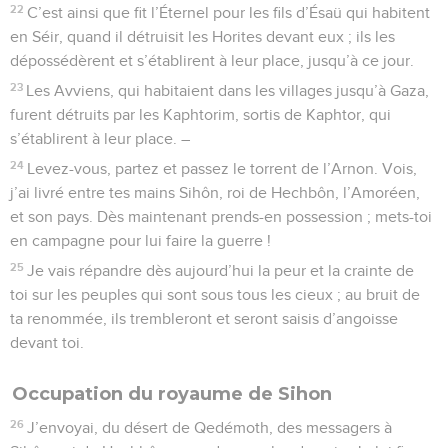
22
C’est ainsi que fit l’Éternel pour les fils d’Ésaü qui habitent
en Séir, quand il détruisit les Horites devant eux ; ils les
dépossédèrent et s’établirent à leur place, jusqu’à ce jour.
23
Les Avviens, qui habitaient dans les villages jusqu’à Gaza,
furent détruits par les Kaphtorim, sortis de Kaphtor, qui
s’établirent à leur place. –
24
Levez-vous, partez et passez le torrent de l’Arnon. Vois,
j’ai livré entre tes mains Sihôn, roi de Hechbôn, l’Amoréen,
et son pays. Dès maintenant prends-en possession ; mets-toi
en campagne pour lui faire la guerre !
25
Je vais répandre dès aujourd’hui la peur et la crainte de
toi sur les peuples qui sont sous tous les cieux ; au bruit de
ta renommée, ils trembleront et seront saisis d’angoisse
devant toi.
Occupation du royaume de Sihon
26
J’envoyai, du désert de Qedémoth, des messagers à