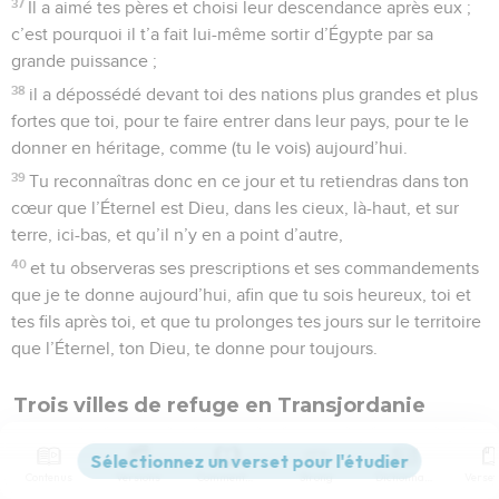
37
Il a aimé tes pères et choisi leur descendance après eux ;
c’est pourquoi il t’a fait lui-même sortir d’Égypte par sa
grande puissance ;
38
il a dépossédé devant toi des nations plus grandes et plus
fortes que toi, pour te faire entrer dans leur pays, pour te le
donner en héritage, comme (tu le vois) aujourd’hui.
39
Tu reconnaîtras donc en ce jour et tu retiendras dans ton
cœur que l’Éternel est Dieu, dans les cieux, là-haut, et sur
terre, ici-bas, et qu’il n’y en a point d’autre,
40
et tu observeras ses prescriptions et ses commandements
que je te donne aujourd’hui, afin que tu sois heureux, toi et
tes fils après toi, et que tu prolonges tes jours sur le territoire
que l’Éternel, ton Dieu, te donne pour toujours.
Trois villes de refuge en Transjordanie
41
Alors Moïse mit à part trois villes de l’autre côté du
Jourdain, vers le soleil levant,
Contenus
Versions
Commentaires
Strong
Dictionnaire
42