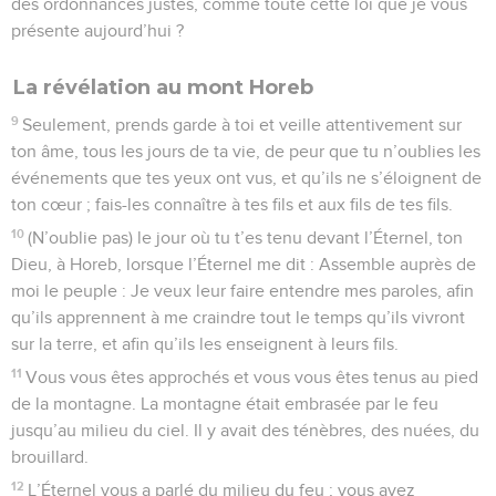
des ordonnances justes, comme toute cette loi que je vous
présente aujourd’hui ?
La révélation au mont Horeb
9
Seulement, prends garde à toi et veille attentivement sur
ton âme, tous les jours de ta vie, de peur que tu n’oublies les
événements que tes yeux ont vus, et qu’ils ne s’éloignent de
ton cœur ; fais-les connaître à tes fils et aux fils de tes fils.
10
(N’oublie pas) le jour où tu t’es tenu devant l’Éternel, ton
Dieu, à Horeb, lorsque l’Éternel me dit : Assemble auprès de
moi le peuple : Je veux leur faire entendre mes paroles, afin
qu’ils apprennent à me craindre tout le temps qu’ils vivront
sur la terre, et afin qu’ils les enseignent à leurs fils.
11
Vous vous êtes approchés et vous vous êtes tenus au pied
de la montagne. La montagne était embrasée par le feu
jusqu’au milieu du ciel. Il y avait des ténèbres, des nuées, du
brouillard.
12
L’Éternel vous a parlé du milieu du feu ; vous avez