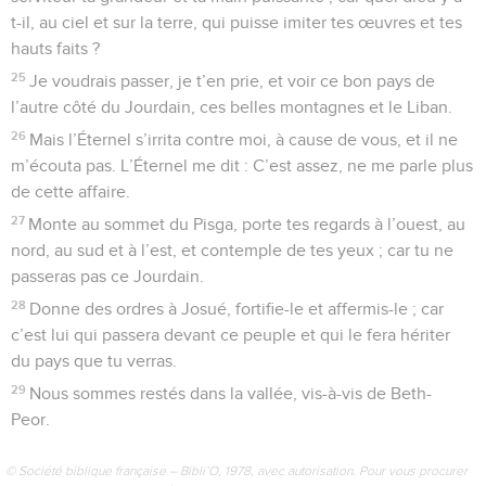
t-il, au ciel et sur la terre, qui puisse imiter tes œuvres et tes
hauts faits ?
25
Je voudrais passer, je t’en prie, et voir ce bon pays de
l’autre côté du Jourdain, ces belles montagnes et le Liban.
26
Mais l’Éternel s’irrita contre moi, à cause de vous, et il ne
m’écouta pas. L’Éternel me dit : C’est assez, ne me parle plus
de cette affaire.
27
Monte au sommet du Pisga, porte tes regards à l’ouest, au
nord, au sud et à l’est, et contemple de tes yeux ; car tu ne
passeras pas ce Jourdain.
28
Donne des ordres à Josué, fortifie-le et affermis-le ; car
c’est lui qui passera devant ce peuple et qui le fera hériter
du pays que tu verras.
29
Nous sommes restés dans la vallée, vis-à-vis de Beth-
Peor.
© Société biblique française – Bibli’O, 1978, avec autorisation. Pour vous procurer