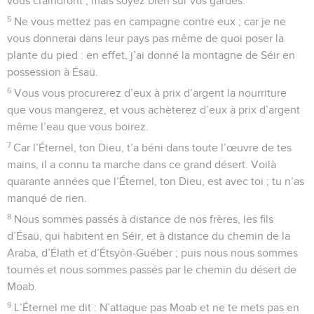
vous craindront ; mais soyez bien sur vos gardes.
5
Ne vous mettez pas en campagne contre eux ; car je ne
vous donnerai dans leur pays pas même de quoi poser la
plante du pied : en effet, j’ai donné la montagne de Séir en
possession à Ésaü.
6
Vous vous procurerez d’eux à prix d’argent la nourriture
que vous mangerez, et vous achèterez d’eux à prix d’argent
même l’eau que vous boirez.
7
Car l’Éternel, ton Dieu, t’a béni dans toute l’œuvre de tes
mains, il a connu ta marche dans ce grand désert. Voilà
quarante années que l’Éternel, ton Dieu, est avec toi ; tu n’as
manqué de rien.
8
Nous sommes passés à distance de nos frères, les fils
d’Ésaü, qui habitent en Séir, et à distance du chemin de la
Araba, d’Élath et d’Étsyôn-Guéber ; puis nous nous sommes
tournés et nous sommes passés par le chemin du désert de
Moab.
9
L’Éternel me dit : N’attaque pas Moab et ne te mets pas en