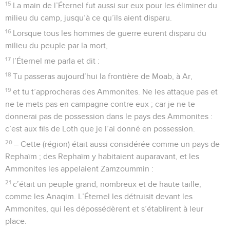
15
La main de l’Éternel fut aussi sur eux pour les éliminer du
milieu du camp, jusqu’à ce qu’ils aient disparu.
16
Lorsque tous les hommes de guerre eurent disparu du
milieu du peuple par la mort,
17
l’Éternel me parla et dit :
18
Tu passeras aujourd’hui la frontière de Moab, à Ar,
19
et tu t’approcheras des Ammonites. Ne les attaque pas et
ne te mets pas en campagne contre eux ; car je ne te
donnerai pas de possession dans le pays des Ammonites :
c’est aux fils de Loth que je l’ai donné en possession.
20
– Cette (région) était aussi considérée comme un pays de
Rephaïm ; des Rephaïm y habitaient auparavant, et les
Ammonites les appelaient Zamzoummin :
21
c’était un peuple grand, nombreux et de haute taille,
comme les Anaqim. L’Éternel les détruisit devant les
Ammonites, qui les dépossédèrent et s’établirent à leur
place.