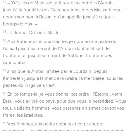
14
– Yaïr, fils de Manassé, prit toute la contrée d’Argob
jusqu’à la frontière des Guechouriens et des Maakathiens ; il
donna son nom à Basan, qu’on appelle jusqu’à ce jour
bourgs de Yaïr. –
15
Je donnai Galaad à Makir.
16
Aux Rubénites et aux Gadites je donnai une partie de
Galaad jusqu’au torrent de l’Arnon, dont le lit sert de
frontière, et jusqu’au torrent de Yabboq, frontière des
Ammonites ;
17
ainsi que la Araba, limitée par le Jourdain, depuis
Kinnéreth jusqu’à la mer de la Araba, la mer Salée, sous les
pentes du Pisga vers l’est.
18
En ce temps-là, je vous donnai cet ordre : l’Éternel, votre
Dieu, vous a livré ce pays, pour que vous le possédiez. Vous
tous, vaillants hommes, vous passerez en armes devant vos
frères, les Israélites.
19
Vos femmes, vos petits enfants et votre cheptel
seulement – je sais que vous avez de nombreux troupeaux –