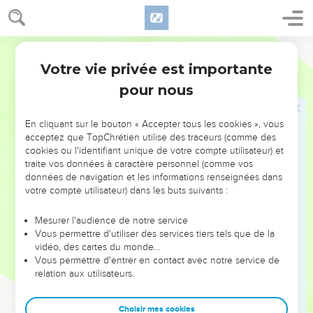
dans les anciens traités du Moyen-Orient, le « traité »
d’alliance du Deutéronome se conclut par les sanctions de
Segond 1978 (Colombe)
l’alliance (ch.27 à 30). Elles précisent les conditions de la
Votre vie privée est importante
bénédiction et de la malédiction par l’Eternel, et se
Deutéronome
Introduction
terminent par un appel à choisir entre la vie et la mort
pour nous
(30.15-20). Viennent enfin les derniers actes de la vie de
Moïse, qui meurt sans avoir pu pénétrer dans le Pays promis
En cliquant sur le bouton « Accepter tous les cookies », vous
(ch.31 à 34).
acceptez que TopChrétien utilise des traceurs (comme des
cookies ou l'identifiant unique de votre compte utilisateur) et
traite vos données à caractère personnel (comme vos
Le Deutéronome est certainement ce « livre de la Loi » (2 R
données de navigation et les informations renseignées dans
22.11) qui a été retrouvé sous Josias lors de la réfection du
votre compte utilisateur) dans les buts suivants :
Temple. Son contenu a inspiré la réforme religieuse et
politique entreprise par le roi. Jérémie, contemporain de
Mesurer l'audience de notre service
Vous permettre d'utiliser des services tiers tels que de la
Josias, y a puis son insistance sur l’intériorisation de la Loi, à
vidéo, des cartes du monde…
laquelle l’adorateur de Dieu obéit par un mouvement du
Vous permettre d'entrer en contact avec notre service de
cœur (Dt 30.2,6,14 ; Jr 4.4 ; 31.33 ; 32.39). Et Jésus, le
relation aux utilisateurs.
Prophète, nouveau Moïse annoncé par le Deutéronome
(18.18), devait méditer sur ce livre lorsqu’au désert, par trois
Choisir mes cookies