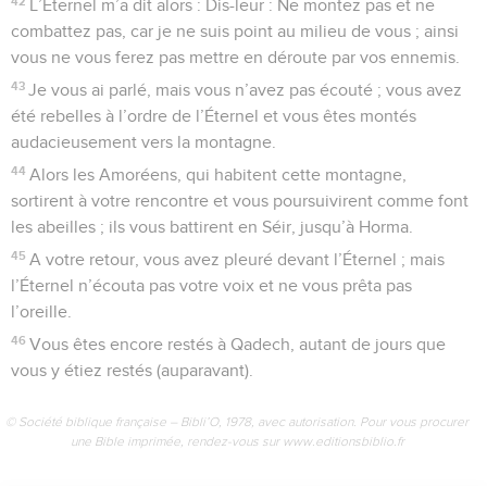
42
L’Éternel m’a dit alors : Dis-leur : Ne montez pas et ne
combattez pas, car je ne suis point au milieu de vous ; ainsi
vous ne vous ferez pas mettre en déroute par vos ennemis.
43
Je vous ai parlé, mais vous n’avez pas écouté ; vous avez
été rebelles à l’ordre de l’Éternel et vous êtes montés
audacieusement vers la montagne.
44
Alors les Amoréens, qui habitent cette montagne,
sortirent à votre rencontre et vous poursuivirent comme font
les abeilles ; ils vous battirent en Séir, jusqu’à Horma.
45
A votre retour, vous avez pleuré devant l’Éternel ; mais
l’Éternel n’écouta pas votre voix et ne vous prêta pas
l’oreille.
46
Vous êtes encore restés à Qadech, autant de jours que
vous y étiez restés (auparavant).
© Société biblique française – Bibli’O, 1978, avec autorisation. Pour vous procurer
une Bible imprimée, rendez-vous sur www.editionsbiblio.fr