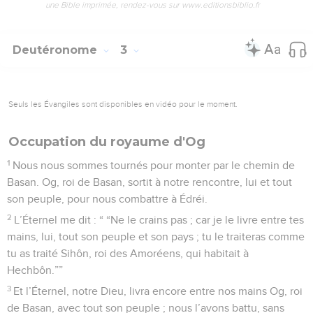
une Bible imprimée, rendez-vous sur www.editionsbiblio.fr
Deutéronome
3
Seuls les Évangiles sont disponibles en vidéo pour le moment.
Occupation du royaume d'Og
1
Nous nous sommes tournés pour monter par le chemin de
Basan. Og, roi de Basan, sortit à notre rencontre, lui et tout
son peuple, pour nous combattre à Édréi.
2
L’Éternel me dit : “ “Ne le crains pas ; car je le livre entre tes
mains, lui, tout son peuple et son pays ; tu le traiteras comme
tu as traité Sihôn, roi des Amoréens, qui habitait à
Hechbôn.””
3
Et l’Éternel, notre Dieu, livra encore entre nos mains Og, roi
de Basan, avec tout son peuple ; nous l’avons battu, sans