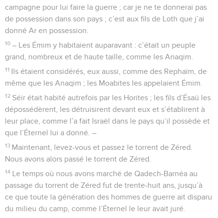
campagne pour lui faire la guerre ; car je ne te donnerai pas
de possession dans son pays ; c’est aux fils de Loth que j’ai
donné Ar en possession.
10
– Les Émim y habitaient auparavant : c’était un peuple
grand, nombreux et de haute taille, comme les Anaqim.
11
Ils étaient considérés, eux aussi, comme des Rephaïm, de
même que les Anaqim ; les Moabites les appelaient Émim.
12
Séir était habité autrefois par les Horites ; les fils d’Ésaü les
dépossédèrent, les détruisirent devant eux et s’établirent à
leur place, comme l’a fait Israël dans le pays qu’il possède et
que l’Éternel lui a donné. –
13
Maintenant, levez-vous et passez le torrent de Zéred.
Nous avons alors passé le torrent de Zéred.
14
Le temps où nous avons marché de Qadech-Barnéa au
passage du torrent de Zéred fut de trente-huit ans, jusqu’à
ce que toute la génération des hommes de guerre ait disparu
du milieu du camp, comme l’Éternel le leur avait juré.