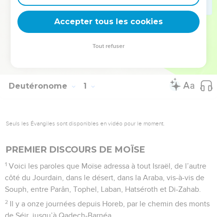
fois, il y a puisé les paroles qu’il a opposées au tentateur (Mt
4.1-11).
Accepter tous les cookies
La Bible Du Semeur Copyright © 1992, 1999 by Biblica, Inc.® Used by
Tout refuser
permission. All rights reserved worldwide.
Deutéronome
1
Seuls les Évangiles sont disponibles en vidéo pour le moment.
PREMIER DISCOURS DE MOÏSE
1
Voici les paroles que Moïse adressa à tout Israël, de l’autre
côté du Jourdain, dans le désert, dans la Araba, vis-à-vis de
Souph, entre Parân, Tophel, Laban, Hatséroth et Di-Zahab.
2
Il y a onze journées depuis Horeb, par le chemin des monts
de Séir, jusqu’à Qadech-Barnéa.