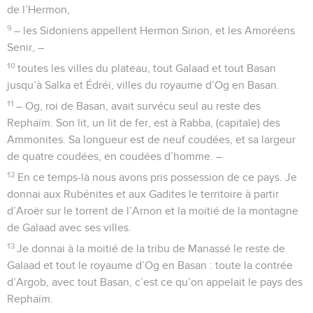
de l’Hermon,
9
– les Sidoniens appellent Hermon Sirion, et les Amoréens
Senir, –
10
toutes les villes du plateau, tout Galaad et tout Basan
jusqu’à Salka et Édréi, villes du royaume d’Og en Basan.
11
– Og, roi de Basan, avait survécu seul au reste des
Rephaïm. Son lit, un lit de fer, est à Rabba, (capitale) des
Ammonites. Sa longueur est de neuf coudées, et sa largeur
de quatre coudées, en coudées d’homme. –
12
En ce temps-là nous avons pris possession de ce pays. Je
donnai aux Rubénites et aux Gadites le territoire à partir
d’Aroër sur le torrent de l’Arnon et la moitié de la montagne
de Galaad avec ses villes.
13
Je donnai à la moitié de la tribu de Manassé le reste de
Galaad et tout le royaume d’Og en Basan : toute la contrée
d’Argob, avec tout Basan, c’est ce qu’on appelait le pays des
Rephaïm.