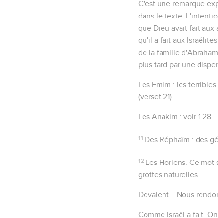
C'est une remarque expl
dans le texte. L'intentio
que Dieu avait fait aux
qu'il a fait aux Israél
de la famille d'Abraham 
plus tard par une dispe
Les Emim
: les
terribles
(verset 21).
Les Anakim
: voir
1.28
.
11
Des Réphaïm
: des gé
12
Les Horiens
. Ce mot 
grottes naturelles.
Devaient...
Nous rendons 
Comme Israël a fait
. On