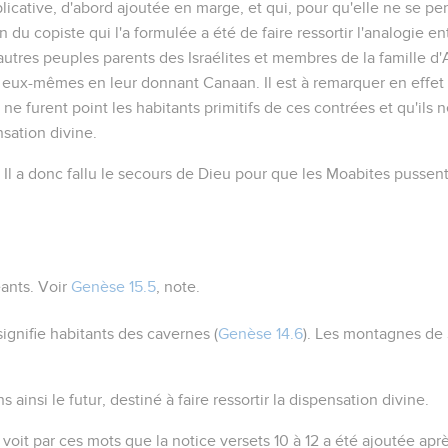
icative, d'abord ajoutée en marge, et qui, pour qu'elle ne se perd
n du copiste qui l'a formulée a été de faire ressortir l'analogie en
 autres peuples parents des Israélites et membres de la famille d
ites eux-mêmes en leur donnant Canaan. Il est à remarquer en eff
ne furent point les habitants primitifs de ces contrées et qu'ils
nsation divine.
. Il a donc fallu le secours de Dieu pour que les Moabites pussen
ants. Voir
Genèse 15.5
, note.
signifie habitants des cavernes (
Genèse 14.6
). Les montagnes de
ainsi le futur, destiné à faire ressortir la dispensation divine.
 voit par ces mots que la notice versets 10 à 12 a été ajoutée apr