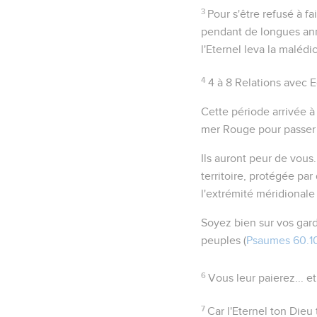
3
Pour s'être refusé à fa
pendant de longues ann
l'Eternel leva la malédi
4
4 à 8
Relations avec 
Cette période arrivée à
mer Rouge pour passer a
Ils auront peur de vous
territoire, protégée pa
l'extrémité méridionale
Soyez bien sur vos gar
peuples (
Psaumes 60.1
6
Vous leur paierez... e
7
Car l'Eternel ton Dieu 