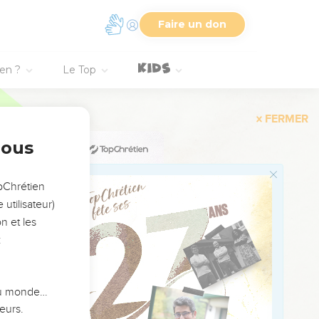
Faire un don
ien ?
Le Top
eut pas lieu à la même
le, c'est qu'elle lui
nous
eut une cause
es deux faits, le peuple
opChrétien
tat de la lassitude et de
utilisateur)
 peut dire : L'Eternel
n et les
:
 du monde…
e temps comme quelque
eurs.