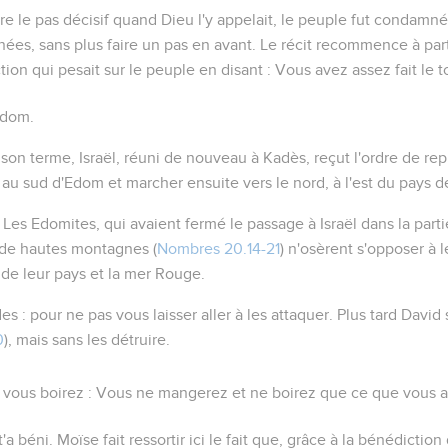
ire le pas décisif quand Dieu l'y appelait, le peuple fut condamné 
ées, sans plus faire un pas en avant. Le récit recommence à pa
ction qui pesait sur le peuple en disant :
Vous avez assez fait le 
Edom.
 son terme, Israël, réuni de nouveau à Kadès, reçut l'ordre de re
u sud d'Edom et marcher ensuite vers le nord, à l'est du pays de
. Les Edomites, qui avaient fermé le passage à Israël dans la part
r de hautes montagnes (
Nombres 20.14-21
) n'osèrent s'opposer à 
 de leur pays et la mer Rouge.
des
: pour ne pas vous laisser aller à les attaquer. Plus tard David
0
), mais sans les détruire.
t vous boirez
: Vous ne mangerez et ne boirez que ce que vous a
t'a béni
. Moïse fait ressortir ici le fait que, grâce à la bénédict