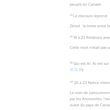
peuple en Canaan.
13
Le discours reprend.
Zéred
: la limite entre 
14
14 à 23
Relations ave
Cette mort n'était pas 
18
Qui est Ar
. Ar est su
21.13-15
).
20
20 à 23
Notice interr
Le nom de
zamzummi
par les Ammonites, l'aut
ouest du pays de Canaan