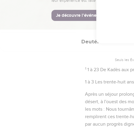
Deutéronome
2
Seuls les É
1
1 à 23
De Kadès aux pr
1 à 3
Les trente-huit ans
Après un séjour prolon
désert, à l'ouest des m
les mots :
Nous tournâm
remplirent ces trente-h
par aucun progrès digne 