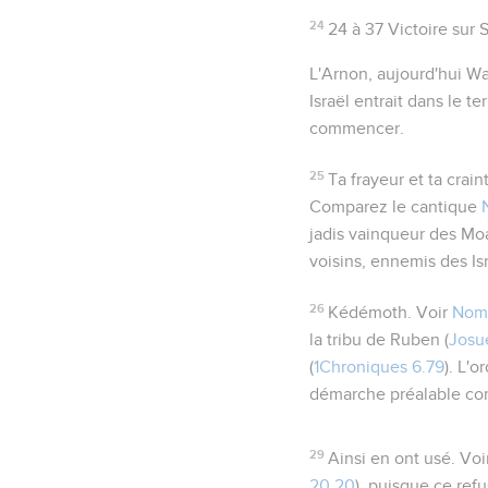
24
24 à 37
Victoire sur 
L'Arnon
, aujourd'hui W
Israël entrait dans le t
commencer.
25
Ta frayeur et ta crain
Comparez le cantique
jadis vainqueur des Mo
voisins, ennemis des Isr
26
Kédémoth
. Voir
Nomb
la tribu de Ruben (
Josué
(
1Chroniques 6.79
). L'
démarche préalable comm
29
Ainsi en ont usé
. Voi
20.20
), puisque ce refu