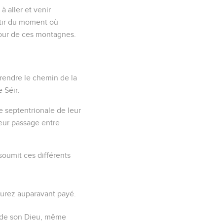
à aller et venir
rtir du moment où
tour de ces montagnes
.
prendre le chemin de la
 Séir.
ie septentrionale de leur
leur passage entre
 soumit ces différents
urez auparavant payé.
ion de son Dieu, même