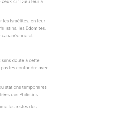
 ceux-ci :
Dieu leur a
 les Israélites, en leur
hilistins, les Edomites,
ce cananéenne et
t sans doute à cette
t pas les confondre avec
u stations temporaires
fiées des Philistins.
mme les restes des