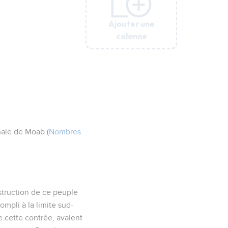
Ajouter une
Ajouter une
Ajouter une
Ajouter une
Ajouter une
colonne
colonne
colonne
colonne
colonne
onale de Moab (
Nombres
estruction de ce peuple
ompli à la limite sud-
 cette contrée, avaient