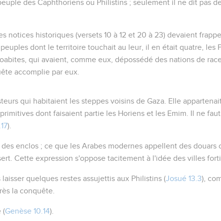
euple des Caphthoriens ou Philistins ; seulement il ne dit pas de
es notices historiques (versets 10 à 12 et 20 à 23) devaient frapper
euples dont le territoire touchait au leur, il en était quatre, les P
oabites, qui avaient, comme eux, dépossédé des nations de ra
uête accomplie par eux.
steurs qui habitaient les steppes voisins de Gaza. Elle appartenai
rimitives dont faisaient partie les Horiens et les Emim. Il ne fau
17
).
 : des enclos ; ce que les Arabes modernes appellent des
douars
o
sert. Cette expression s'oppose tacitement à l'idée des villes forti
laisser quelques restes assujettis aux Philistins (
Josué 13.3
), co
rès la conquête.
 (
Genèse 10.14
).