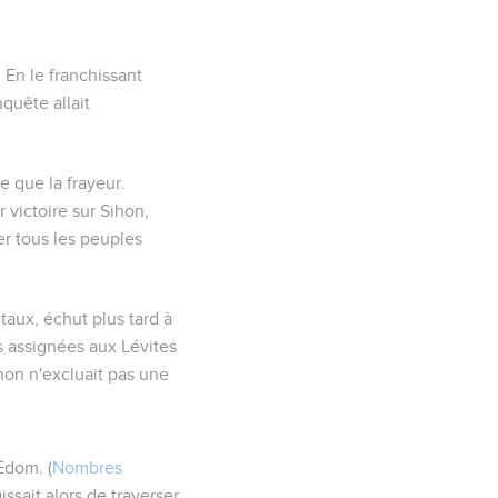
. En le franchissant
nquête allait
e que la frayeur.
r victoire sur Sihon,
r tous les peuples
ntaux
, échut plus tard à
es assignées aux Lévites
hon n'excluait pas une
'Edom. (
Nombres
issait alors de traverser