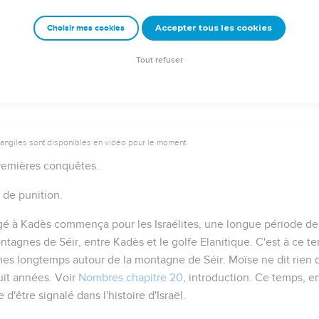
Accepter tous les cookies
Choisir mes cookies
Autres ressources sur theotex.org, contact theotex@gmail.com
Tout refuser
vangiles sont disponibles en vidéo pour le moment.
emières conquêtes.
 de punition.
gé à Kadès commença pour les Israélites, une longue période d
ontagnes de Séir, entre Kadès et le golfe Elanitique. C'est à ce 
es longtemps autour de la montagne de Séir
. Moïse ne dit rie
uit années. Voir
Nombres chapitre 20
, introduction. Ce temps, e
d'être signalé dans l'histoire d'Israël.