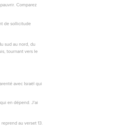
appauvrir. Comparez
nt de sollicitude
 du sud au nord, du
is, tournant vers le
arenté avec Israël qui
e qui en dépend.
J'ai
reprend au verset 13.