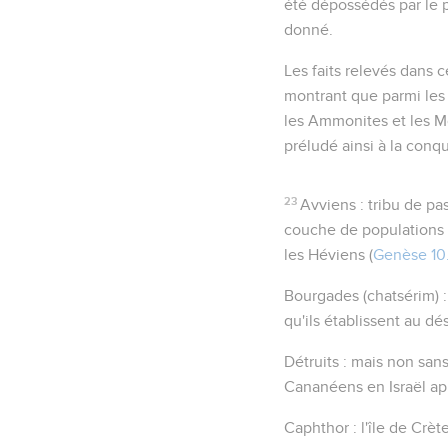
été dépossédés par le p
donné
.
Les faits relevés dans c
montrant que parmi les p
les Ammonites et les M
préludé ainsi à la conq
23
Avviens
: tribu de pa
couche de populations p
les Héviens (
Genèse 10.
Bourgades
(
chatsérim
)
qu'ils établissent au dé
Détruits
: mais non sans 
Cananéens en Israël ap
Caphthor
: l'île de Crète