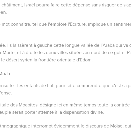
châtiment, Israël pourra faire cette dépense sans risquer de s'
ben.
e mot
connaître
, tel que l'emploie l'Ecriture, implique un sentime
lée
. Ils laissèrent à gauche cette longue vallée de l'Araba qui va
r Morte, et à droite les deux villes situées au nord de ce golfe. Pu
 le désert syrien la frontière orientale d'Edom.
 Moab.
nsuite : les
enfants de Lot
, pour faire comprendre que c'est sa p
fense.
apitale des Moabites, désigne ici en même temps toute la contré
euple serait porter atteinte à la dispensation divine.
thnographique interrompt évidemment le discours de Moïse, qui 