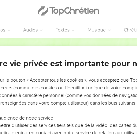
ffroi ! pas même de peur !
éos
Audios
Textes
Musique
Chrét
.
Bible annotée
ns doute la condamnation de Moïse, dont il parle ici lui-même, n'
 moment, mais trente-huit ans plus tard seulement. S'il la rappel
re vie privée est importante pour 
 celle dont furent frappés tous les autres Israélites, et qu'elle 
foi. On sent parfaitement que, par la relation établie ici entre c
sur le bouton « Accepter tous les cookies », vous acceptez que T
aussi il a contribué à cette défaillance de foi de ses chefs, résul
traceurs (comme des cookies ou l'identifiant unique de votre compte 
hez eux par son incrédulité persistante. C'est donc avec raison qu'il
s données à caractère personnel (comme vos données de navigatio
se de vous
!
 renseignées dans votre compte utilisateur) dans les buts suivants 
audience de notre service
ttre d'utiliser des services tiers tels que de la vidéo, des cartes
 avez séjourné
. Ces mots semblent superflus ; ils rappellent c
ttre d'entrer en contact avec notre service de relation aux utilisat
 douloureusement senti. Voir une locution pareille
9.25
.