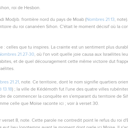
Sihon, roi de Hesbon.
adi Modjib. frontière nord du pays de Moab (
Nombres 21.13
, note)
erritoire du roi cananéen Sihon. C'était le moment décisif où la co
te
: celles que tu inspires. La crainte est un sentiment plus durabl
Nombres 21.27-30
, où l'on voit quelle joie causa aux Israélites leu
abites, et de quel découragement cette même victoire dut frappe
aélites.
res 21.21
, note. Ce territoire, dont le nom signifie
quartiers orie
 13.18
) ; la ville de Kédémoth fut l'une des quatre villes rubénit
ordre de commencer la conquête en s'emparant du territoire de Si
e celle que Moïse raconte ici ; voir à verset 30.
r verset 8, note. Cette parole ne contredit point le refus du roi d
s eut lieu longtemps avant le moment dont parle ici Moïse. Il s'ag