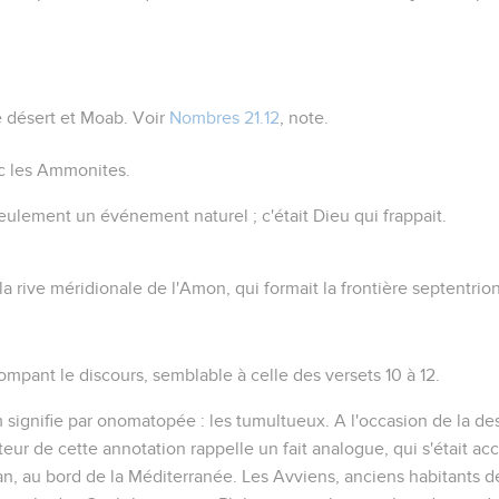
le désert et Moab. Voir
Nombres 21.12
, note.
c les Ammonites.
seulement un événement naturel ; c'était Dieu qui frappait.
r la rive méridionale de l'Amon, qui formait la frontière septentri
ompant le discours, semblable à celle des versets 10 à 12.
m
signifie par onomatopée :
les tumultueux
. A l'occasion de la d
eur de cette annotation rappelle un fait analogue, qui s'était acc
, au bord de la Méditerranée. Les Avviens, anciens habitants de