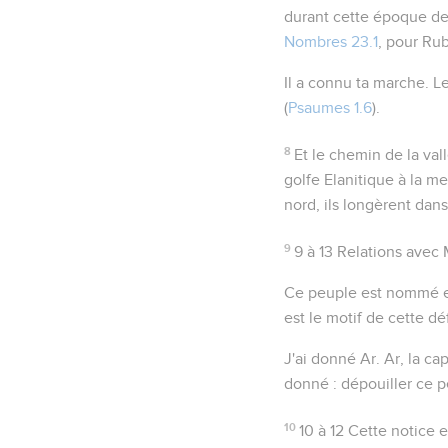
durant cette époque de 
Nombres 23.1
, pour Ru
Il a connu ta marche
. L
(
Psaumes 1.6
).
8
Et le chemin de la val
golfe Elanitique à la me
nord, ils longèrent dans
9
9 à 13
Relations avec
Ce peuple est nommé e
est le motif de cette dé
J'ai donné Ar
. Ar, la c
donné
: dépouiller ce p
10
10 à 12
Cette notice e