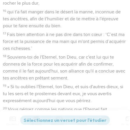
rocher le plus dur,
16
qui t'a fait manger dans le désert la manne, inconnue de
tes ancêtres, afin de t'humilier et de te mettre à l'épreuve
pour te faire ensuite du bien.
17
Fais bien attention à ne pas dire dans ton cœur : ‘C’est ma
force et la puissance de ma main qui m'ont permis d’acquérir
ces richesses.’
18
Souviens-toi de l'Eternel, ton Dieu, car c'est lui qui te
donnera de la force pour les acquérir afin de confirmer,
comme il le fait aujourd'hui, son alliance qu'il a conclue avec
tes ancêtres en prêtant serment.
19
» Si tu oublies l'Eternel, ton Dieu, et suis d'autres dieux, si
tu les sers et te prosternes devant eux, je vous avertis
expressément aujourd'hui que vous périrez.
20
Vous périrez comme les nations que l'Eternel fait
disparaître devant vous, parce que vous n'aurez pas écouté
l'Eternel, votre Dieu.
Contenus
Versions
Commentaires
Strong
Dictionnaire