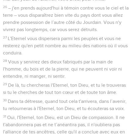
26
– j'en prends aujourd'hui à témoin contre vous le ciel et la
terre – vous disparaîtrez bien vite du pays dont vous allez
prendre possession de l’autre côté du Jourdain. Vous n'y
vivrez pas longtemps, car vous serez détruits.
27
L'Eternel vous dispersera parmi les peuples et vous ne
resterez qu'en petit nombre au milieu des nations où il vous
conduira.
28
Vous y servirez des dieux fabriqués par la main de
l'homme, du bois et de la pierre, qui ne peuvent ni voir ni
entendre, ni manger, ni sentir.
29
De là, tu chercheras l'Eternel, ton Dieu, et tu le trouveras
si tu le cherches de tout ton cœur et de toute ton âme.
30
Dans ta détresse, quand tout cela t'arrivera, dans l’avenir,
tu retourneras à l'Eternel, ton Dieu, et tu écouteras sa voix.
31
Oui, l'Eternel, ton Dieu, est un Dieu de compassion. Il ne
t'abandonnera pas et ne t’anéantira pas, il n'oubliera pas
l'alliance de tes ancêtres, celle qu'il a conclue avec eux en