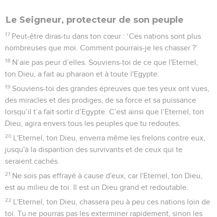
Le Seigneur, protecteur de son peuple
17
Peut-être diras-tu dans ton cœur : ‘Ces nations sont plus
nombreuses que moi. Comment pourrais-je les chasser ?’
18
N’aie pas peur d’elles. Souviens-toi de ce que l'Eternel,
ton Dieu, a fait au pharaon et à toute l'Egypte.
19
Souviens-toi des grandes épreuves que tes yeux ont vues,
des miracles et des prodiges, de sa force et sa puissance
lorsqu’il t’a fait sortir d’Egypte. C’est ainsi que l’Eternel, ton
Dieu, agira envers tous les peuples que tu redoutes.
20
L'Eternel, ton Dieu, enverra même les frelons contre eux,
jusqu'à la disparition des survivants et de ceux qui te
seraient cachés.
21
Ne sois pas effrayé à cause d'eux, car l'Eternel, ton Dieu,
est au milieu de toi. Il est un Dieu grand et redoutable.
22
L'Eternel, ton Dieu, chassera peu à peu ces nations loin de
toi. Tu ne pourras pas les exterminer rapidement, sinon les