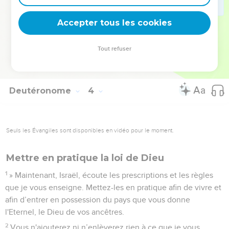
tu ne passeras pas le Jourdain.
28
Donne des ordres à Josué, fortifie-le et affermis-le, car
Accepter tous les cookies
c'est lui qui marchera devant ce peuple et qui le mettra en
possession du pays que tu verras.’
Tout refuser
29
» Nous sommes restés dans la vallée vis-à-vis de Beth-
Peor.
Deutéronome
4
Seuls les Évangiles sont disponibles en vidéo pour le moment.
Mettre en pratique la loi de Dieu
1
» Maintenant, Israël, écoute les prescriptions et les règles
que je vous enseigne. Mettez-les en pratique afin de vivre et
afin d’entrer en possession du pays que vous donne
l'Eternel, le Dieu de vos ancêtres.
2
Vous n'ajouterez ni n’enlèverez rien à ce que je vous