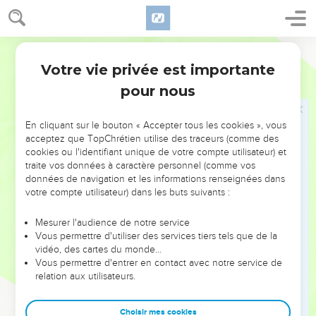
lui-même pour vous.’
Moïse n'entrera pas en Canaan
Segond 21
23
» A cette époque-là, j’ai imploré la grâce de l'Eternel en
Votre vie privée est importante
Deutéronome
3
disant :
pour nous
24
‘Seigneur Eternel, tu as commencé à montrer à ton
serviteur ta grandeur et ta main puissante. En effet, quel dieu
En cliquant sur le bouton « Accepter tous les cookies », vous
y a-t-il, dans le ciel et sur la terre, qui puisse imiter tes
acceptez que TopChrétien utilise des traceurs (comme des
cookies ou l'identifiant unique de votre compte utilisateur) et
œuvres et ton extraordinaire façon d’agir ?
traite vos données à caractère personnel (comme vos
25
Laisse-moi traverser, je t’en prie, laisse-moi voir ce bon
données de navigation et les informations renseignées dans
pays de l'autre côté du Jourdain, ces belles montagnes et le
votre compte utilisateur) dans les buts suivants :
Liban !’
Mesurer l'audience de notre service
26
Mais l'Eternel était irrité contre moi, à cause de vous, et il
Vous permettre d'utiliser des services tiers tels que de la
ne m’a pas écouté. L'Eternel m’a dit : ‘En voilà assez ! Ne me
vidéo, des cartes du monde…
Vous permettre d'entrer en contact avec notre service de
parle plus de cette affaire.
relation aux utilisateurs.
27
Monte au sommet du Pisga, porte tes regards vers l’ouest,
le nord, le sud et l'est, et contemple le pays de tes yeux, car
Choisir mes cookies