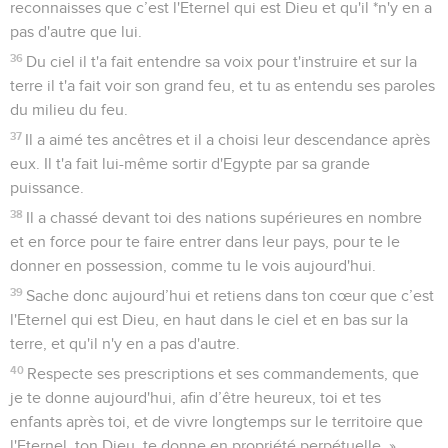
reconnaisses que c’est l'Eternel qui est Dieu et qu'il *n'y en a
pas d'autre que lui.
36
Du ciel il t'a fait entendre sa voix pour t'instruire et sur la
terre il t'a fait voir son grand feu, et tu as entendu ses paroles
du milieu du feu.
37
Il a aimé tes ancêtres et il a choisi leur descendance après
eux. Il t'a fait lui-même sortir d'Egypte par sa grande
puissance.
38
Il a chassé devant toi des nations supérieures en nombre
et en force pour te faire entrer dans leur pays, pour te le
donner en possession, comme tu le vois aujourd'hui.
39
Sache donc aujourd’hui et retiens dans ton cœur que c’est
l'Eternel qui est Dieu, en haut dans le ciel et en bas sur la
terre, et qu'il n'y en a pas d'autre.
40
Respecte ses prescriptions et ses commandements, que
je te donne aujourd'hui, afin d’être heureux, toi et tes
enfants après toi, et de vivre longtemps sur le territoire que
l'Eternel, ton Dieu, te donne en propriété perpétuelle. »