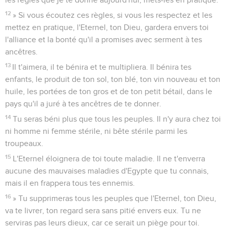
12
» Si vous écoutez ces règles, si vous les respectez et les
mettez en pratique, l'Eternel, ton Dieu, gardera envers toi
l'alliance et la bonté qu'il a promises avec serment à tes
ancêtres.
13
Il t'aimera, il te bénira et te multipliera. Il bénira tes
enfants, le produit de ton sol, ton blé, ton vin nouveau et ton
huile, les portées de ton gros et de ton petit bétail, dans le
pays qu'il a juré à tes ancêtres de te donner.
14
Tu seras béni plus que tous les peuples. Il n'y aura chez toi
ni homme ni femme stérile, ni bête stérile parmi les
troupeaux.
15
L'Eternel éloignera de toi toute maladie. Il ne t'enverra
aucune des mauvaises maladies d'Egypte que tu connais,
mais il en frappera tous tes ennemis.
16
» Tu supprimeras tous les peuples que l'Eternel, ton Dieu,
va te livrer, ton regard sera sans pitié envers eux. Tu ne
serviras pas leurs dieux, car ce serait un piège pour toi.