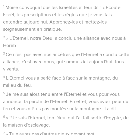
1
Moïse convoqua tous les Israélites et leur dit : « Ecoute,
Israël, les prescriptions et les règles que je vous fais
entendre aujourd'hui. Apprenez-les et mettez-les
soigneusement en pratique.
2
» L'Eternel, notre Dieu, a conclu une alliance avec nous à
Horeb.
3
Ce n'est pas avec nos ancêtres que l'Eternel a conclu cette
alliance, c'est avec nous, qui sommes ici aujourd'hui, tous
vivants.
4
L'Eternel vous a parlé face à face sur la montagne, du
milieu du feu.
5
Je me suis alors tenu entre l'Eternel et vous pour vous
annoncer la parole de l'Eternel. En effet, vous aviez peur du
feu et vous n’êtes pas montés sur la montagne. Il a dit :
6
» ‘*Je suis l'Eternel, ton Dieu, qui t'ai fait sortir d'Egypte, de
la maison d'esclavage.
7
» Tu n'auras pas d'autres dieux devant moi.