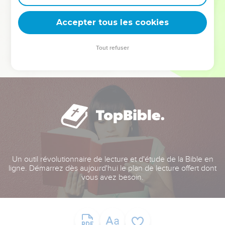
deviennent vos tremplins. Que vous guidiez un ministère, une
équipe, un groupe ou une famille, leur expérience est faite
Accepter tous les cookies
pour vous.
Tout refuser
Je découvre l’événement
Un outil révolutionnaire de lecture et d'étude de la Bible en
ligne. Démarrez dès aujourd'hui le plan de lecture offert dont
vous avez besoin.