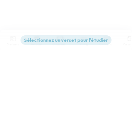
Contenus
Versions
Commentaires
Strong
Dictionnaire
Paramètres de lecture
Afficher les numéros de versets
Mode dyslexique
Désactivé
Simple
Coul
eur
Police d'écriture