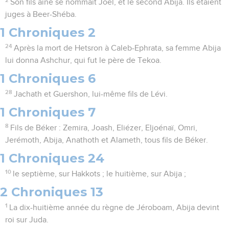
2
Son fils aîné se nommait Joël, et le second Abija. Ils étaient
juges à Beer-Shéba.
1 Chroniques 2
24
Après la mort de Hetsron à Caleb-Ephrata, sa femme Abija
lui donna Ashchur, qui fut le père de Tekoa.
1 Chroniques 6
28
Jachath et Guershon, lui-même fils de Lévi.
1 Chroniques 7
8
Fils de Béker : Zemira, Joash, Eliézer, Eljoénaï, Omri,
Jerémoth, Abija, Anathoth et Alameth, tous fils de Béker.
1 Chroniques 24
10
le septième, sur Hakkots ; le huitième, sur Abija ;
2 Chroniques 13
1
La dix-huitième année du règne de Jéroboam, Abija devint
roi sur Juda.