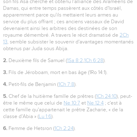
son fils Asa cherché et obtenu l'alliance des Araméens de
Damas, qui entre temps passèrent aux côtés d'Israël,
apparemment parce qu'ils mettaient leurs armes au
service du plus offrant ; ces anciens vassaux de David
devenaient ainsi les arbitres des destinées de son
royaume démembré. A travers le récit dramatisé de
2Ch
13
, semble subsister le souvenir d'avantages momentanés
obtenus par Juda sous Abija.
2.
Deuxième fils de Samuel (
1Sa 8:2
,
1Ch 6:28
).
3.
Fils de Jéroboam, mort en bas âge (1Ro 14:1).
4.
Petit-fils de Benjamin (
1Ch 7:8
).
5.
Chef de la huitième famille de prêtres (
1Ch 24:10
), peut-
être le même que celui de
Ne 10:7
et
Ne 12:4
; c'est à
cette famille qu'appartenait le prêtre Zacharie, « de la
classe d'Abia » (
Lu 1:6
).
6.
Femme de Hetsron (
1Ch 2:24
).