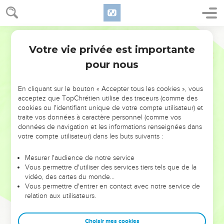
Votre vie privée est importante
pour nous
NE MANQUEZ PAS L’ÉVÉNEMENT
En cliquant sur le bouton « Accepter tous les cookies », vous
DE L’ANNÉE !
acceptez que TopChrétien utilise des traceurs (comme des
cookies ou l'identifiant unique de votre compte utilisateur) et
ET SI LEURS ERREURS POUVAIENT VOUS ÉVITER LES
traite vos données à caractère personnel (comme vos
VOTRES ?
données de navigation et les informations renseignées dans
votre compte utilisateur) dans les buts suivants :
On admire souvent les leaders pour leurs réussites, leur impact,
leur foi ou leur vision. Mais on voit moins les doutes, les erreurs
Mesurer l'audience de notre service
Vous permettre d'utiliser des services tiers tels que de la
et les saisons difficiles qu'ils ont traversés, alors même que ce
vidéo, des cartes du monde…
sont elles qui les ont façonnés.
Vous permettre d'entrer en contact avec notre service de
relation aux utilisateurs.
Dans cette conférence, leaders, entrepreneurs, et responsables
reviennent sur les erreurs marquantes de leur parcours et les
clés pour avancer avec plus de sagesse afin que leurs erreurs
Choisir mes cookies