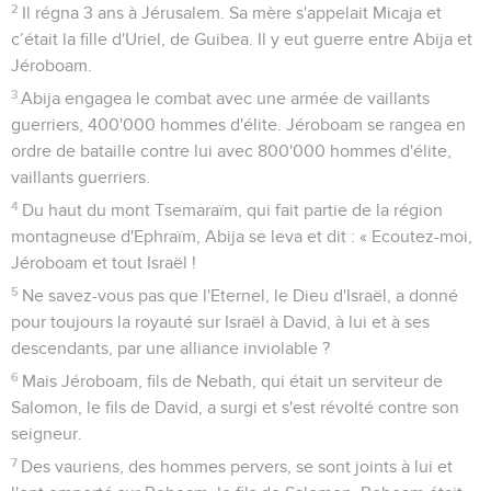
2
Il régna 3 ans à Jérusalem. Sa mère s'appelait Micaja et
c’était la fille d'Uriel, de Guibea. Il y eut guerre entre Abija et
Jéroboam.
3
Abija engagea le combat avec une armée de vaillants
guerriers, 400'000 hommes d'élite. Jéroboam se rangea en
ordre de bataille contre lui avec 800'000 hommes d'élite,
vaillants guerriers.
4
Du haut du mont Tsemaraïm, qui fait partie de la région
montagneuse d'Ephraïm, Abija se leva et dit : « Ecoutez-moi,
Jéroboam et tout Israël !
5
Ne savez-vous pas que l'Eternel, le Dieu d'Israël, a donné
pour toujours la royauté sur Israël à David, à lui et à ses
descendants, par une alliance inviolable ?
6
Mais Jéroboam, fils de Nebath, qui était un serviteur de
Salomon, le fils de David, a surgi et s'est révolté contre son
seigneur.
7
Des vauriens, des hommes pervers, se sont joints à lui et