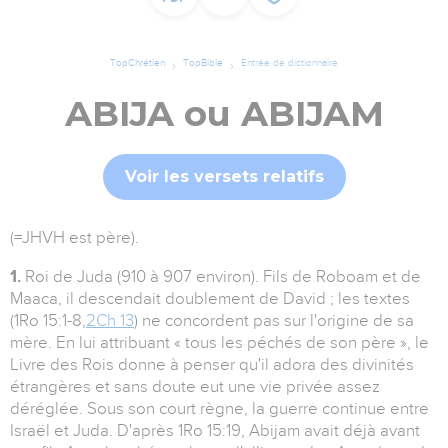
TopChrétien
TopBible
Entrée de dictionnaire
ABIJA ou ABIJAM
Voir les versets relatifs
(=JHVH est père).
1.
Roi de Juda (910 à 907 environ). Fils de Roboam et de
Maaca, il descendait doublement de David ; les textes
(1Ro 15:1-8,
2Ch 13
) ne concordent pas sur l'origine de sa
mère. En lui attribuant « tous les péchés de son père », le
Livre des Rois donne à penser qu'il adora des divinités
étrangères et sans doute eut une vie privée assez
déréglée. Sous son court règne, la guerre continue entre
Israël et Juda. D'après 1Ro 15:19, Abijam avait déjà avant