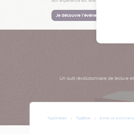
leur expérience est faite pour vous.
Je découvre l’événement
Un outil révolutionnaire de lecture e
TopChrétien
TopBible
Entrée de dictionnaire