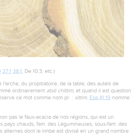
0
37:1
38:1
, De 10:3, etc.)
'arche, du propitiatoire, de la table, des autels de
 nommé ordinairement
atsé chittim,
et quand il est question
onserve ce mot comme nom pr. :
sittim.
Esa 41:19
nomme
non pas le faux-acacia de nos régions, qui est un
des pays chauds, fam. des Légumineuses, sous-fam. des
s alternes dont le limbe est divisé en un grand nombre