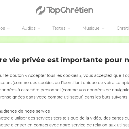
éos
Audios
Textes
Musique
Chrét
re vie privée est importante pour 
NEMENT DE L’ANNÉE !
ÉVITER LES VOTRES ?
sur le bouton « Accepter tous les cookies », vous acceptez que T
traceurs (comme des cookies ou l'identifiant unique de votre compte 
tes, leur impact, leur foi ou leur vision. Mais on voit
s données à caractère personnel (comme vos données de navigatio
fficiles qu'ils ont traversés, alors même que ce sont
 renseignées dans votre compte utilisateur) dans les buts suivants 
audience de notre service
s, et responsables reviennent sur les erreurs
 avancer avec plus de sagesse afin que leurs erreurs
ttre d'utiliser des services tiers tels que de la vidéo, des cartes
un ministère, une équipe, un groupe ou une famille,
ttre d'entrer en contact avec notre service de relation aux utilisat