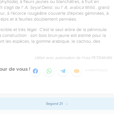
phyllode), à fleurs jaunes ou blanchâtres, à fruit en
s'agit de l'
A. Seyal
Delisl. ou l'
A. arabica
Willd., grand
geur, à l'écorce rougeâtre couverte d'épines géminées, à
 épis et à feuilles doublement pennées.
cible et très léger. C'est le seul arbre de la péninsule
 construction : son bois brun-jaune est estimé pour la
ivant les espèces, la gomme arabique, le cachou, des
Utilisé avec autorisation de Yves PETRAKIAN
our de vous !
4
PARTAGES
Segond 21