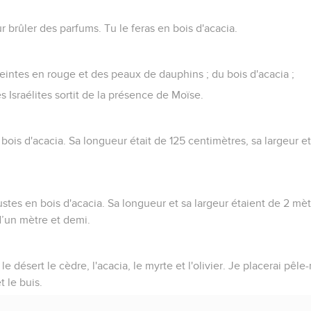
r brûler des parfums. Tu le feras en bois d'acacia.
eintes en rouge et des peaux de dauphins ; du bois d'acacia ;
 Israélites sortit de la présence de Moïse.
n bois d'acacia. Sa longueur était de 125 centimètres, sa largeur e
caustes en bois d'acacia. Sa longueur et sa largeur étaient de 2 mètr
 d’un mètre et demi.
le désert le cèdre, l'acacia, le myrte et l'olivier. Je placerai pêl
t le buis.