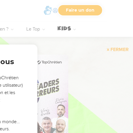
Faire un don
ien ?
Le Top
FERMER
nous
opChrétien
utilisateur)
n et les
:
 du monde…
eurs.