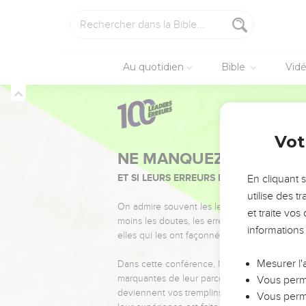
Au quotidien
Bible
Vid
Vot
NE MANQUEZ PAS L’ÉVÉ
ET SI LEURS ERREURS POUVAIENT VOUS 
En cliquant 
utilise des 
On admire souvent les leaders pour leurs réussi
et traite vo
moins les doutes, les erreurs et les saisons di
informations
elles qui les ont façonnés.
Mesurer l'
Dans cette conférence, leaders, entrepreneur
marquantes de leur parcours et les clés pour
Vous perme
deviennent vos tremplins. Que vous guidiez 
Vous perme