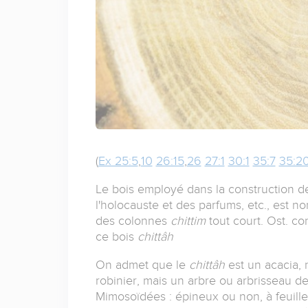
(
Ex 25:5
,
10
26:15
,
26
27:1
30:1
35:7
35:2
Le bois employé dans la construction de l
l'holocauste et des parfums, etc., est
des colonnes
chittim
tout court. Ost. c
ce bois
chittâh
On admet que le
chittâh
est un acacia, 
robinier, mais un arbre ou arbrisseau 
Mimosoïdées : épineux ou non, à feuille