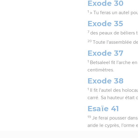
Exode 30
1
» Tu feras un autel pou
Exode 35
7
des peaux de béliers t
20
Toute l'assemblée des
Exode 37
1
Betsaleel fit l'arche e
centimètres.
Exode 38
1
Il fit l'autel des holo
carré. Sa hauteur était
Esaïe 41
19
Je ferai pousser dans 
aride le cyprès, l'orme e