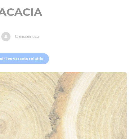
ACACIA
Clarissamoso
oir les versets relatifs