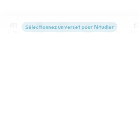
Contenus
Versions
Commentaires
Strong
Dictionnaire
Paramètres de lecture
Afficher les numéros de versets
Mode dyslexique
Désactivé
Simple
Coul
eur
Police d'écriture
Serif
Sans-serif