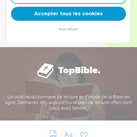
deviennent vos tremplins. Que vous guidiez un ministère, une
équipe, un groupe ou une famille, leur expérience est faite
Accepter tous les cookies
pour vous.
Tout refuser
Je découvre l’événement
Un outil révolutionnaire de lecture et d'étude de la Bible en
ligne. Démarrez dès aujourd'hui le plan de lecture offert dont
vous avez besoin.