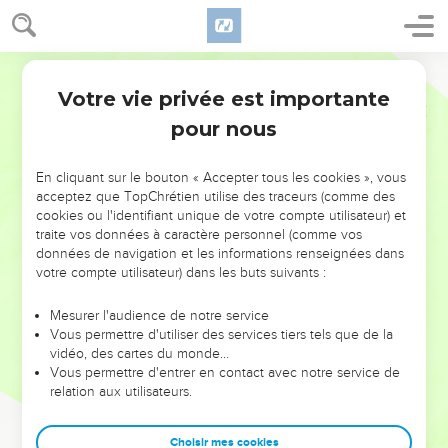
Votre vie privée est importante
pour nous
NE MANQUEZ PAS L’ÉVÉNEMENT
En cliquant sur le bouton « Accepter tous les cookies », vous
DE L’ANNÉE !
acceptez que TopChrétien utilise des traceurs (comme des
cookies ou l'identifiant unique de votre compte utilisateur) et
ET SI LEURS ERREURS POUVAIENT VOUS ÉVITER LES
traite vos données à caractère personnel (comme vos
VOTRES ?
données de navigation et les informations renseignées dans
votre compte utilisateur) dans les buts suivants :
On admire souvent les leaders pour leurs réussites, leur impact,
leur foi ou leur vision. Mais on voit moins les doutes, les erreurs
Mesurer l'audience de notre service
Vous permettre d'utiliser des services tiers tels que de la
et les saisons difficiles qu'ils ont traversés, alors même que ce
vidéo, des cartes du monde…
sont elles qui les ont façonnés.
Vous permettre d'entrer en contact avec notre service de
relation aux utilisateurs.
Dans cette conférence, leaders, entrepreneurs, et responsables
reviennent sur les erreurs marquantes de leur parcours et les
clés pour avancer avec plus de sagesse afin que leurs erreurs
Choisir mes cookies