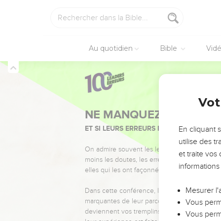
Au quotidien
Bible
Vid
Vot
NE MANQUEZ PAS L’ÉVÉ
ET SI LEURS ERREURS POUVAIENT VOUS 
En cliquant 
utilise des 
On admire souvent les leaders pour leurs réussi
et traite vo
moins les doutes, les erreurs et les saisons di
informations
elles qui les ont façonnés.
Mesurer l'
Dans cette conférence, leaders, entrepreneur
marquantes de leur parcours et les clés pour
Vous perme
deviennent vos tremplins. Que vous guidiez 
Vous perme