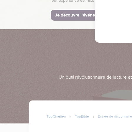
leur expérience est faite pour vous.
Je découvre l’événement
Un outil révolutionnaire de lecture e
TopChrétien
TopBible
Entrée de dictionnaire