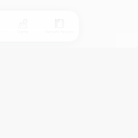
s
Carte
Versets favoris
Coul
eur
Désactivé
Simple
Serif
Sans-serif