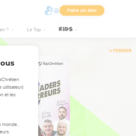
Faire un don
ien ?
Le Top
FERMER
nous
opChrétien
utilisateur)
n et les
:
 du monde…
eurs.