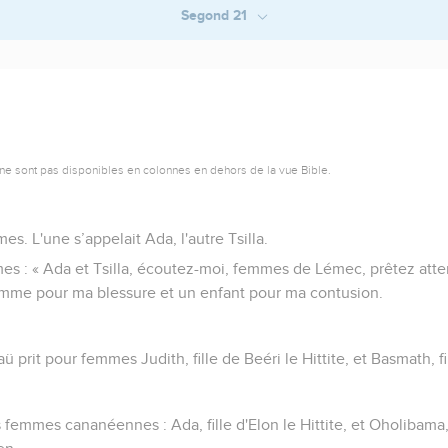
Segond 21
ne sont pas disponibles en colonnes en dehors de la vue Bible.
s. L'une s’appelait Ada, l'autre Tsilla.
s : « Ada et Tsilla, écoutez-moi, femmes de Lémec, prêtez atten
homme pour ma blessure et un enfant pour ma contusion.
ü prit pour femmes Judith, fille de Beéri le Hittite, et Basmath, fil
femmes cananéennes : Ada, fille d'Elon le Hittite, et Oholibama, f