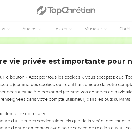
éos
Audios
Textes
Musique
Chrét
re vie privée est importante pour 
NEMENT DE L’ANNÉE !
ÉVITER LES VOTRES ?
sur le bouton « Accepter tous les cookies », vous acceptez que T
traceurs (comme des cookies ou l'identifiant unique de votre compte 
tes, leur impact, leur foi ou leur vision. Mais on voit
s données à caractère personnel (comme vos données de navigatio
fficiles qu'ils ont traversés, alors même que ce sont
 renseignées dans votre compte utilisateur) dans les buts suivants 
audience de notre service
s, et responsables reviennent sur les erreurs
 avancer avec plus de sagesse afin que leurs erreurs
ttre d'utiliser des services tiers tels que de la vidéo, des cartes
un ministère, une équipe, un groupe ou une famille,
ttre d'entrer en contact avec notre service de relation aux utilisat