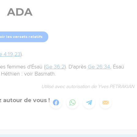
ADA
oir les versets relatifs
e 4:19
,
23
).
 des femmes d'Ésaü (
Ge 36:2
). D'après
Ge 26:34
, Ésaü
 Héthien : voir Basmath.
Utilisé avec autorisation de Yves PETRAKIAN
 autour de vous !