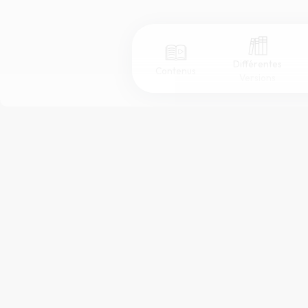
Différentes
Contenus
Versions
Afficher les numéros de versets
Mode dyslexique
Police d'écriture