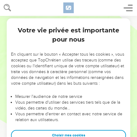
Votre vie privée est importante
pour nous
NE MANQUEZ PAS L’ÉVÉNEMENT
En cliquant sur le bouton « Accepter tous les cookies », vous
DE L’ANNÉE !
acceptez que TopChrétien utilise des traceurs (comme des
cookies ou l'identifiant unique de votre compte utilisateur) et
ET SI LEURS ERREURS POUVAIENT VOUS ÉVITER LES
traite vos données à caractère personnel (comme vos
VOTRES ?
données de navigation et les informations renseignées dans
votre compte utilisateur) dans les buts suivants :
On admire souvent les leaders pour leurs réussites, leur impact,
leur foi ou leur vision. Mais on voit moins les doutes, les erreurs
Mesurer l'audience de notre service
Vous permettre d'utiliser des services tiers tels que de la
et les saisons difficiles qu'ils ont traversés, alors même que ce
vidéo, des cartes du monde…
sont elles qui les ont façonnés.
Vous permettre d'entrer en contact avec notre service de
relation aux utilisateurs.
Dans cette conférence, leaders, entrepreneurs, et responsables
reviennent sur les erreurs marquantes de leur parcours et les
clés pour avancer avec plus de sagesse afin que leurs erreurs
Choisir mes cookies