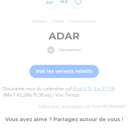
TopChrétien
TopBible
Entrée de dictionnaire
ADAR
Clarissamoso
Voir les versets relatifs
Douzième mois du calendrier juif (
Esd 6:15
,
Est 3:7
,
13
).
(1Ma 7:43,2Ma 15:36 etc.) Voir Temps.
Utilisé avec autorisation de Yves PETRAKIAN
Vous avez aimé ? Partagez autour de vous !