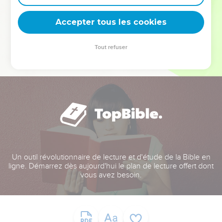
deviennent vos tremplins. Que vous guidiez un ministère, une
équipe, un groupe ou une famille, leur expérience est faite
Accepter tous les cookies
pour vous.
Tout refuser
Je découvre l’événement
Un outil révolutionnaire de lecture et d'étude de la Bible en
ligne. Démarrez dès aujourd'hui le plan de lecture offert dont
vous avez besoin.