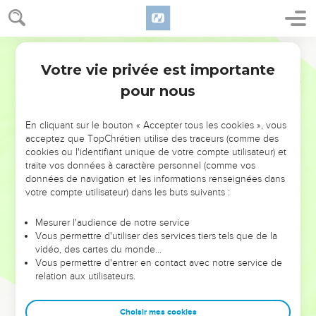
Votre vie privée est importante
pour nous
NE MANQUEZ PAS L’ÉVÉNEMENT
En cliquant sur le bouton « Accepter tous les cookies », vous
DE L’ANNÉE !
acceptez que TopChrétien utilise des traceurs (comme des
cookies ou l'identifiant unique de votre compte utilisateur) et
ET SI LEURS ERREURS POUVAIENT VOUS ÉVITER LES
traite vos données à caractère personnel (comme vos
VOTRES ?
données de navigation et les informations renseignées dans
votre compte utilisateur) dans les buts suivants :
On admire souvent les leaders pour leurs réussites, leur impact,
leur foi ou leur vision. Mais on voit moins les doutes, les erreurs
Mesurer l'audience de notre service
Vous permettre d'utiliser des services tiers tels que de la
et les saisons difficiles qu'ils ont traversés, alors même que ce
vidéo, des cartes du monde…
sont elles qui les ont façonnés.
Vous permettre d'entrer en contact avec notre service de
relation aux utilisateurs.
Dans cette conférence, leaders, entrepreneurs, et responsables
reviennent sur les erreurs marquantes de leur parcours et les
clés pour avancer avec plus de sagesse afin que leurs erreurs
Choisir mes cookies