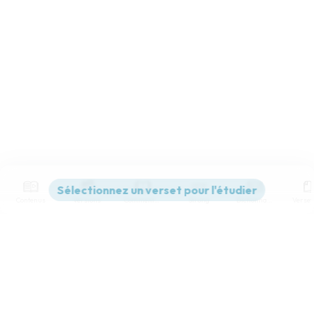
Contenus
Versions
Commentaires
Strong
Dictionnaire
Paramètres de lecture
Afficher les numéros de versets