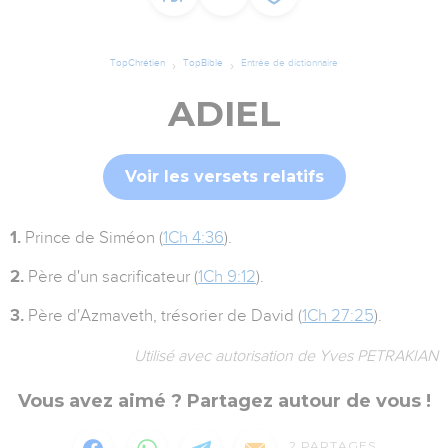
TopChrétien
TopBible
Entrée de dictionnaire
ADIEL
Voir les versets relatifs
1.
Prince de Siméon (
1Ch 4:36
).
2.
Père d'un sacrificateur (
1Ch 9:12
).
3.
Père d'Azmaveth, trésorier de David (
1Ch 27:25
).
Utilisé avec autorisation de Yves PETRAKIAN
Vous avez aimé ? Partagez autour de vous !
2
PARTAGES