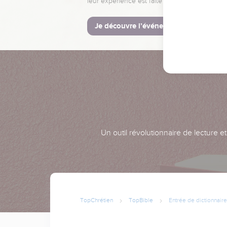
leur expérience est faite pour vous.
Je découvre l’événement
Un outil révolutionnaire de lecture e
TopChrétien
TopBible
Entrée de dictionnaire