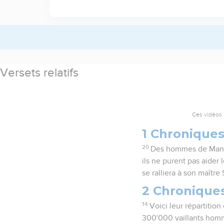
Versets relatifs
Ces vidéos 
1 Chroniques
20
Des hommes de Manassé
ils ne purent pas aider l
se ralliera à son maître 
2 Chroniques
14
Voici leur répartition
300'000 vaillants hom