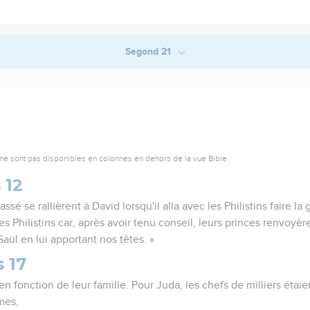
Segond 21
ne sont pas disponibles en colonnes en dehors de la vue Bible.
 12
 se rallièrent à David lorsqu'il alla avec les Philistins faire la 
es Philistins car, après avoir tenu conseil, leurs princes renvoyère
Saül en lui apportant nos têtes. »
 17
 en fonction de leur famille. Pour Juda, les chefs de milliers éta
mes,