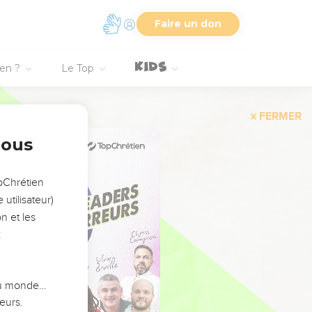
Faire un don
ien ?
Le Top
FERMER
nous
opChrétien
utilisateur)
n et les
:
 du monde…
eurs.