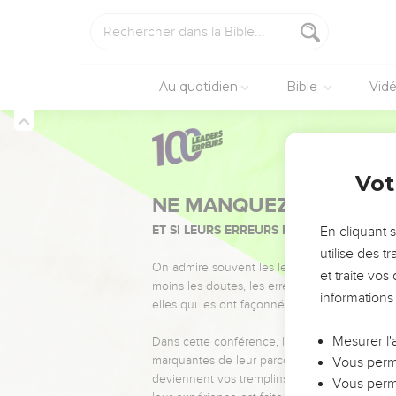
Au quotidien
Bible
Vid
Vot
NE MANQUEZ PAS L’ÉVÉ
ET SI LEURS ERREURS POUVAIENT VOUS 
En cliquant 
utilise des 
On admire souvent les leaders pour leurs réussi
et traite vo
moins les doutes, les erreurs et les saisons di
informations
elles qui les ont façonnés.
Mesurer l'
Dans cette conférence, leaders, entrepreneur
marquantes de leur parcours et les clés pour
Vous perme
deviennent vos tremplins. Que vous guidiez 
Vous perme