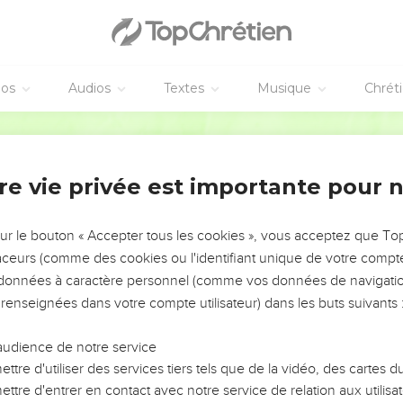
éos
Audios
Textes
Musique
Chrét
re vie privée est importante pour 
NEMENT DE L’ANNÉE !
ÉVITER LES VOTRES ?
sur le bouton « Accepter tous les cookies », vous acceptez que T
traceurs (comme des cookies ou l'identifiant unique de votre compte 
tes, leur impact, leur foi ou leur vision. Mais on voit
s données à caractère personnel (comme vos données de navigatio
fficiles qu'ils ont traversés, alors même que ce sont
 renseignées dans votre compte utilisateur) dans les buts suivants 
audience de notre service
s, et responsables reviennent sur les erreurs
 avancer avec plus de sagesse afin que leurs erreurs
ttre d'utiliser des services tiers tels que de la vidéo, des cartes
un ministère, une équipe, un groupe ou une famille,
ttre d'entrer en contact avec notre service de relation aux utilisat