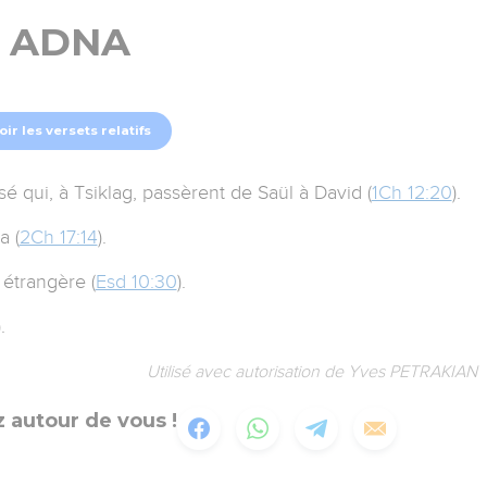
ADNA
oir les versets relatifs
é qui, à Tsiklag, passèrent de Saül à David (
1Ch 12:20
).
a (
2Ch 17:14
).
 étrangère (
Esd 10:30
).
).
Utilisé avec autorisation de Yves PETRAKIAN
 autour de vous !