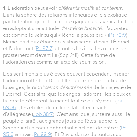
1.
L'adoration peut avoir
différents motifs et contenus.
Dans la sphère des religions inférieures elle s'explique
par l'intention qu'a l'homme de gagner les faveurs du dieu
en adoptant une attitude
d'extrême humilité.
L'adorateur
est comme le vaincu qui « lèche la poussière » (
Ps 72:9
).
Même les dieux étrangers s'abaisseront devant l'Éternel
et l'adoreront (
Ps 97:7
) et toutes les îles des nations se
prosterneront devant lui (Sop 2:11). Cette forme de
l'adoration est comme un acte de soumission.
Des sentiments plus élevés peuvent cependant inspirer
l'adoration offerte à Dieu. Elle peut être un sacrifice de
louanges, la
glorification désintéressée
de la majesté de
l'Éternel. C'est ainsi que les anges l'adorent ; les cieux et
la terre le célèbrent, la mer et tout ce qui s'y meut (
Ps
69:36
) ; les étoiles du matin éclatent en chants
d'allégresse (
Job 38:7
). C'est ainsi que, sur terre aussi, le
peuple d'Israël, aux grands jours de fêtes, adore le
Seigneur d'un coeur débordant d'actions de grâces (
Ps
95:6
Ps 99:9
). Et David danse de toutes ses
et suivant