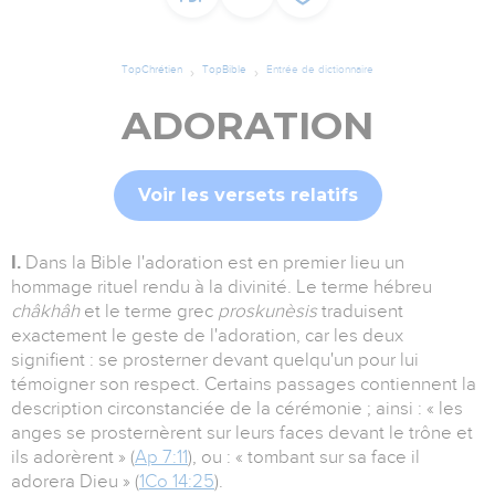
TopChrétien
TopBible
Entrée de dictionnaire
ADORATION
Voir les versets relatifs
I.
Dans la Bible l'adoration est en premier lieu un
hommage rituel rendu à la divinité. Le terme hébreu
châkhâh
et le terme grec
proskunèsis
traduisent
exactement le geste de l'adoration, car les deux
signifient : se prosterner devant quelqu'un pour lui
témoigner son respect. Certains passages contiennent la
description circonstanciée de la cérémonie ; ainsi : « les
anges se prosternèrent sur leurs faces devant le trône et
ils adorèrent » (
Ap 7:11
), ou : « tombant sur sa face il
adorera Dieu » (
1Co 14:25
).