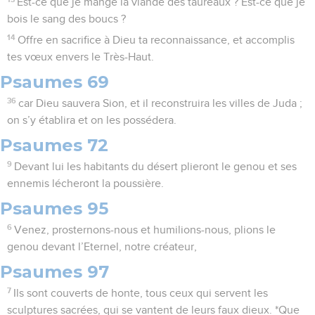
Est-ce que je mange la viande des taureaux ? Est-ce que je
bois le sang des boucs ?
14
Offre en sacrifice à Dieu ta reconnaissance, et accomplis
tes vœux envers le Très-Haut.
Psaumes 69
36
car Dieu sauvera Sion, et il reconstruira les villes de Juda ;
on s’y établira et on les possédera.
Psaumes 72
9
Devant lui les habitants du désert plieront le genou et ses
ennemis lécheront la poussière.
Psaumes 95
6
Venez, prosternons-nous et humilions-nous, plions le
genou devant l’Eternel, notre créateur,
Psaumes 97
7
Ils sont couverts de honte, tous ceux qui servent les
sculptures sacrées, qui se vantent de leurs faux dieux. *Que