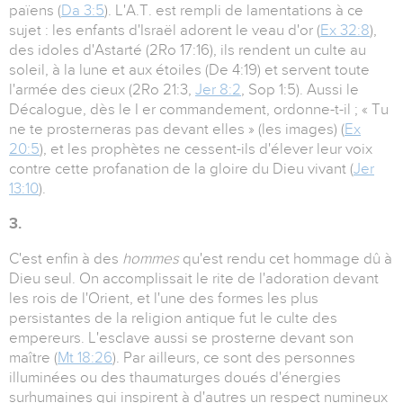
païens (
Da 3:5
). L'A.T. est rempli de lamentations à ce
sujet : les enfants d'Israël adorent le veau d'or (
Ex 32:8
),
des idoles d'Astarté (2Ro 17:16), ils rendent un culte au
soleil, à la lune et aux étoiles (De 4:19) et servent toute
l'armée des cieux (2Ro 21:3,
Jer 8:2
, Sop 1:5). Aussi le
Décalogue, dès le I er commandement, ordonne-t-il ; « Tu
ne te prosterneras pas devant elles » (les images) (
Ex
20:5
), et les prophètes ne cessent-ils d'élever leur voix
contre cette profanation de la gloire du Dieu vivant (
Jer
13:10
).
3.
C'est enfin à des
hommes
qu'est rendu cet hommage dû à
Dieu seul. On accomplissait le rite de l'adoration devant
les rois de l'Orient, et l'une des formes les plus
persistantes de la religion antique fut le culte des
empereurs. L'esclave aussi se prosterne devant son
maître (
Mt 18:26
). Par ailleurs, ce sont des personnes
illuminées ou des thaumaturges doués d'énergies
surhumaines qui inspirent à d'autres un respect numineux