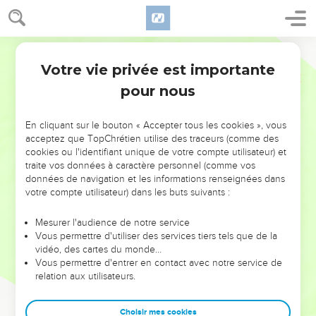
Votre vie privée est importante
pour nous
NE MANQUEZ PAS L’ÉVÉNEMENT
En cliquant sur le bouton « Accepter tous les cookies », vous
DE L’ANNÉE !
acceptez que TopChrétien utilise des traceurs (comme des
cookies ou l'identifiant unique de votre compte utilisateur) et
ET SI LEURS ERREURS POUVAIENT VOUS ÉVITER LES
traite vos données à caractère personnel (comme vos
VOTRES ?
données de navigation et les informations renseignées dans
votre compte utilisateur) dans les buts suivants :
On admire souvent les leaders pour leurs réussites, leur impact,
leur foi ou leur vision. Mais on voit moins les doutes, les erreurs
Mesurer l'audience de notre service
Vous permettre d'utiliser des services tiers tels que de la
et les saisons difficiles qu'ils ont traversés, alors même que ce
vidéo, des cartes du monde…
sont elles qui les ont façonnés.
Vous permettre d'entrer en contact avec notre service de
relation aux utilisateurs.
Dans cette conférence, leaders, entrepreneurs, et responsables
reviennent sur les erreurs marquantes de leur parcours et les
clés pour avancer avec plus de sagesse afin que leurs erreurs
Choisir mes cookies