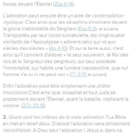
forces devant l'Éternel (
2Sa 6:14
).
L'adoration peut ensuite être un acte de
contemplation
mystique
. C'est ainsi que les séraphins s'inclinent devant
la gloire inabordable du Seigneur (
Esa 6:2
).
.
et suivants
Transportés par leur vision surnaturelle, les vingt-quatre
vieillards de l'Apocalypse « adorent celui qui vit aux
siècles des siècles » (
Ap 4:10
). Et sur la terre aussi, c'est
ainsi qu'il convient d'adorer « le seul souverain, le Roi des
rois et le Seigneur des seigneurs, qui seul possède
l'immortalité, qui habite une lumière inaccessible, que nul
homme n'a vu ni ne peut voir » (
1Ti 6:15
).
et suivant
Enfin l'adoration peut être simplement une
prière
invocatoire
C'est ainsi que Josaphat et tout Juda se
prosternent devant l'Éternel, avant la bataille, implorant la
victoire. (
2Ch 20:18
)
2.
Quels sont les critères de la vraie adoration ?
La Bible
en met en relief deux. D'abord l'adoration sera strictement
monothéiste.
A Dieu seul l'adoration ! Jésus a, dans sa