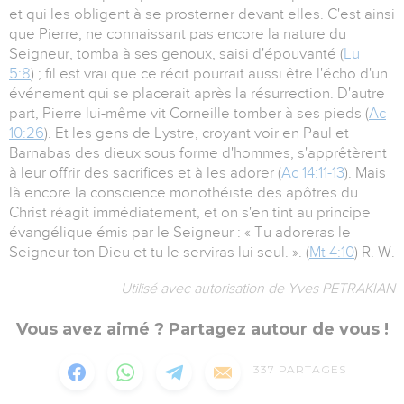
et qui les obligent à se prosterner devant elles. C'est ainsi
que Pierre, ne connaissant pas encore la nature du
Seigneur, tomba à ses genoux, saisi d'épouvanté (
Lu
5:8
) ; fil est vrai que ce récit pourrait aussi être l'écho d'un
événement qui se placerait après la résurrection. D'autre
part, Pierre lui-même vit Corneille tomber à ses pieds (
Ac
10:26
). Et les gens de Lystre, croyant voir en Paul et
Barnabas des dieux sous forme d'hommes, s'apprêtèrent
à leur offrir des sacrifices et à les adorer (
Ac 14:11-13
). Mais
là encore la conscience monothéiste des apôtres du
Christ réagit immédiatement, et on s'en tint au principe
évangélique émis par le Seigneur : « Tu adoreras le
Seigneur ton Dieu et tu le serviras lui seul. ». (
Mt 4:10
) R. W.
Utilisé avec autorisation de Yves PETRAKIAN
Vous avez aimé ? Partagez autour de vous !
337
PARTAGES