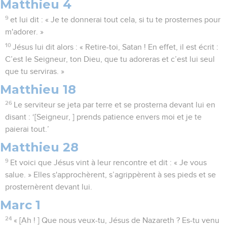
Matthieu 4
9
et lui dit : « Je te donnerai tout cela, si tu te prosternes pour
m'adorer. »
10
Jésus lui dit alors : « Retire-toi, Satan ! En effet, il est écrit :
C’est le Seigneur, ton Dieu, que tu adoreras et c’est lui seul
que tu serviras. »
Matthieu 18
26
Le serviteur se jeta par terre et se prosterna devant lui en
disant : ‘[Seigneur, ] prends patience envers moi et je te
paierai tout.’
Matthieu 28
9
Et voici que Jésus vint à leur rencontre et dit : « Je vous
salue. » Elles s'approchèrent, s’agrippèrent à ses pieds et se
prosternèrent devant lui.
Marc 1
24
« [Ah ! ] Que nous veux-tu, Jésus de Nazareth ? Es-tu venu