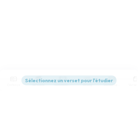
Contenus
Versions
Commentaires
Strong
Dictionnaire
Paramètres de lecture
Afficher les numéros de versets
Mode dyslexique