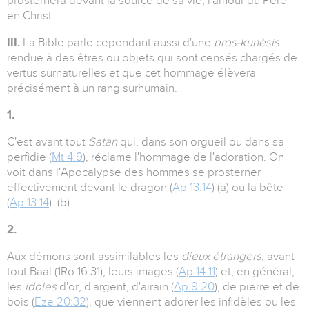
prosternera devant la source de sa vie, l'amour du Père
en Christ.
III.
La Bible parle cependant aussi d'une
pros-kunèsis
rendue à des êtres ou objets qui sont censés chargés de
vertus surnaturelles et que cet hommage élèvera
précisément à un rang surhumain.
1.
C'est avant tout
Satan
qui, dans son orgueil ou dans sa
perfidie (
Mt 4:9
), réclame l'hommage de l'adoration. On
voit dans l'Apocalypse des hommes se prosterner
effectivement devant le dragon (
Ap 13:14
) (a) ou la bête
(
Ap 13:14
). (b)
2.
Aux démons sont assimilables les
dieux étrangers,
avant
tout Baal (1Ro 16:31), leurs images (
Ap 14:11
) et, en général,
les
idoles
d'or, d'argent, d'airain (
Ap 9:20
), de pierre et de
bois (
Eze 20:32
), que viennent adorer les infidèles ou les