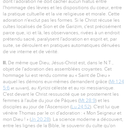
dont l'adoration ne doit cacher aucun hiatus entre
l'hommage des lèvres et les dispositions du coeur, entre
la pratique cultuelle et la vie religieuse et morale. Cette
adoration n'exclut pas les formes. Si le Christ récuse les
cultes localisés de Sion et de Garizim, c'est précisément
parce que, ici et là, les observances, rivées à un endroit
prétendu sacré, paralysent l'adoration en esprit et, par
suite, se déroulent en pratiques automatiques dénuées
de vie interne et de vérité.
II.
De même que Dieu, Jésus-Christ est, dans le N.T.,
objet de l'adoration des assemblées croyantes. Cet
hommage lui est rendu comme au « Saint de Dieu »
auquel les démons eux-mêmes demandent grâce (
Mr 1:24
5:6
), au
Kyrios
céleste et au roi messianique.
et suivant
C'est devant le Christ ressuscité que se prosternent les
femmes à l'aube du jour de Pâques (
Mt 28:9
) et les
disciples au jour de l'Ascension (
Lu 24:52
). C'est lui que
vénère Thomas par le cri d'adoration : « Mon Seigneur et
mon Dieu ! » (
Jn 20:28
). La science moderne a découvert,
entre les lignes de la Bible, le souvenir du culte qu'on