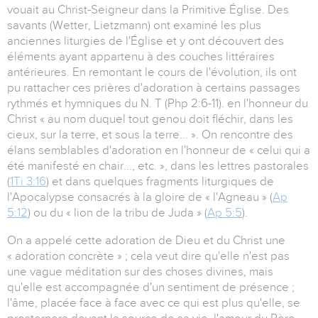
vouait au Christ-Seigneur dans la Primitive Église. Des
savants (Wetter, Lietzmann) ont examiné les plus
anciennes liturgies de l'Église et y ont découvert des
éléments ayant appartenu à des couches littéraires
antérieures. En remontant le cours de l'évolution, ils ont
pu rattacher ces prières d'adoration à certains passages
rythmés et hymniques du N. T (Php 2:6-11). en l'honneur du
Christ « au nom duquel tout genou doit fléchir, dans les
cieux, sur la terre, et sous la terre... ». On rencontre des
élans semblables d'adoration en l'honneur de « celui qui a
été manifesté en chair..., etc. », dans les lettres pastorales
(
1Ti 3:16
) et dans quelques fragments liturgiques de
l'Apocalypse consacrés à la gloire de « l'Agneau » (
Ap
5:12
) ou du « lion de la tribu de Juda » (
Ap 5:5
).
On a appelé cette adoration de Dieu et du Christ une
« adoration concrète » ; cela veut dire qu'elle n'est pas
une vague méditation sur des choses divines, mais
qu'elle est accompagnée d'un sentiment de présence ;
l'âme, placée face à face avec ce qui est plus qu'elle, se