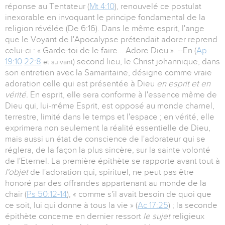
réponse au Tentateur (
Mt 4:10
), renouvelé ce postulat
inexorable en invoquant le principe fondamental de la
religion révélée (De 6:16). Dans le même esprit, l'ange
que le Voyant de l'Apocalypse prétendait adorer reprend
celui-ci : « Garde-toi de le faire... Adore Dieu ». --En (
Ap
19:10
22:8
) second lieu, le Christ johannique, dans
et suivant
son entretien avec la Samaritaine, désigne comme vraie
adoration celle qui est présentée à Dieu
en esprit et en
vérité.
En esprit, elle sera conforme à l'essence même de
Dieu qui, lui-même Esprit, est opposé au monde charnel,
terrestre, limité dans le temps et l'espace ; en vérité, elle
exprimera non seulement la réalité essentielle de Dieu,
mais aussi un état de conscience de l'adorateur qui se
réglera, de la façon la plus sincère, sur la sainte volonté
de l'Eternel. La première épithète se rapporte avant tout à
l'objet
de l'adoration qui, spirituel, ne peut pas être
honoré par des offrandes appartenant au monde de la
chair (
Ps 50:12-14
), « comme s'il avait besoin de quoi que
ce soit, lui qui donne à tous la vie » (
Ac 17:25
) ; la seconde
épithète concerne en dernier ressort
le sujet
religieux