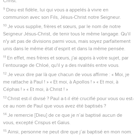
Christ.
9
Dieu est fidèle, lui qui vous a appelés à vivre en
communion avec son Fils, Jésus-Christ notre Seigneur.
10
Je vous supplie, frères et sœurs, par le nom de notre
Seigneur Jésus-Christ, de tenir tous le même langage. Qu'il
n'y ait pas de divisions parmi vous, mais soyez parfaitement
unis dans le même état d’esprit et dans la même pensée.
11
En effet, mes frères et sœurs, j'ai appris à votre sujet, par
l’entourage de Chloé, qu'il y a des rivalités entre vous.
12
Je veux dire par là que chacun de vous affirme : « Moi, je
me rattache à Paul ! » « Et moi, à Apollos ! » « Et moi, à
Céphas ! » « Et moi, à Christ ! »
13
Christ est-il divisé ? Paul a-t-il été crucifié pour vous ou est-
ce au nom de Paul que vous avez été baptisés ?
14
Je remercie [Dieu] de ce que je n’ai baptisé aucun de
vous, excepté Crispus et Gaïus.
15
Ainsi, personne ne peut dire que j’ai baptisé en mon nom.