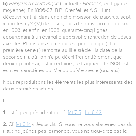
b)
Papyrus d'Oxyrhynque
(l'actuelle
Bernesé,
en Egypte
moyenne). En 1896-97, B.P. Grenfell et A.S. Hunt
découvrirent là, dans une riche moisson de papyrus, sept
« paroles »
(logia)
de Jésus, puis de nouveau cinq ou six
en 1903, et enfin, en 1908, quarante-cinq lignes
appartenant à un évangile apocryphe (entretien de Jésus
avec les Pharisiens sur ce qui est pur ou impur). La
première série (I) remonte au III e siècle ; la date de la
seconde (II), où l'on n'a pu déchiffrer entièrement que
deux « paroles », est incertaine ; le fragment de 1908 est
écrit en caractères du IV e ou du V e siècle (onciaux).
Nous reproduisons les éléments les plus intéressants des
deux premières séries.
I
1.
est à peu près identique à
Mt 7:5
=
Lu 6:42
.
2.
Cf.
Mt 6:14
« Jésus dit : Si vous ne vous abstenez pas du
(litt. : ne jeûnez pas le) monde, vous ne trouverez pas le