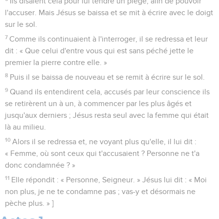
Ils disaient cela pour lui tendre un piège, afin de pouvoir
l'accuser. Mais Jésus se baissa et se mit à écrire avec le doigt
sur le sol.
7
Comme ils continuaient à l'interroger, il se redressa et leur
dit : « Que celui d'entre vous qui est sans péché jette le
premier la pierre contre elle. »
8
Puis il se baissa de nouveau et se remit à écrire sur le sol.
9
Quand ils entendirent cela, accusés par leur conscience ils
se retirèrent un à un, à commencer par les plus âgés et
jusqu'aux derniers ; Jésus resta seul avec la femme qui était
là au milieu.
10
Alors il se redressa et, ne voyant plus qu'elle, il lui dit :
« Femme, où sont ceux qui t'accusaient ? Personne ne t'a
donc condamnée ? »
11
Elle répondit : « Personne, Seigneur. » Jésus lui dit : « Moi
non plus, je ne te condamne pas ; vas-y et désormais ne
pèche plus. » ]