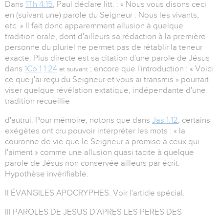
Dans
1Th 4:15
, Paul déclare litt. : « Nous vous disons ceci
en (suivant une) parole du Seigneur : Nous les vivants,
etc. » Il fait donc apparemment allusion à quelque
tradition orale, dont d'ailleurs sa rédaction à la première
personne du pluriel ne permet pas de rétablir la teneur
exacte. Plus directe est sa citation d'une parole de Jésus
dans
1Co 1
1:24
; encore que l'introduction : « Voici
et suivant
ce que j'ai reçu du Seigneur et vous ai transmis » pourrait
viser quelque révélation extatique, indépendante d'une
tradition recueillie
d'autrui. Pour mémoire, notons que dans
Jas 1:12
, certains
exégètes ont cru pouvoir interpréter les mots : « la
couronne de vie que le Seigneur a promise à ceux qui
l'aiment » comme une allusion quasi tacite à quelque
parole de Jésus non conservée ailleurs par écrit.
Hypothèse invérifiable.
II ÉVANGILES APOCRYPHES. Voir l'article spécial.
III PAROLES DE JESUS D'APRES LES PERES DES