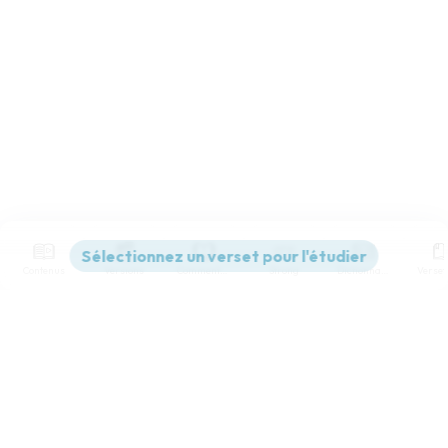
Contenus
Versions
Commentaires
Strong
Dictionnaire
Paramètres de lecture
Afficher les numéros de versets
Mode dyslexique