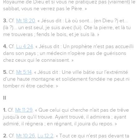
Royaume de Dieu et si vous ne pratiquez pas (vraiment) le
sabbat, vous ne verrez pas le Père. »
3.
Cf.
Mt 18:20
. « Jésus dit : Là où sont... (en Dieu ?) et...
(là ?)... un est seul, je suis avec (lui). Ote la pierre, et là tu
me trouveras ; fends le bois, et je suis là. »
4.
Cf.
Lu 4:24
. « Jésus dit : Un prophète n'est pas accueilli
dans son pays ; un médecin n'opère pas de guérisons
chez ceux qui le connaissent. »
5.
Cf.
Mt 5:14
. « Jésus dit : Une ville bâtie sur l'extrémité
d'une haute montagne et solidement fondée ne peut ni
tomber ni être cachée. »
II
1.
Cf.
Mt 11:29
. « Que celui qui cherche n'ait pas de trêve
jusqu'à ce qu'il trouve. Ayant trouvé, il admirera ; ayant
admiré, il régnera ; en régnant, il jouira du repos. »
2.
Cf.
Mt 10:26
,
Lu 12:2
. « Tout ce qui n'est pas devant ta