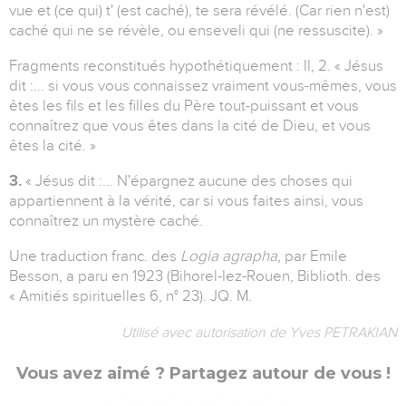
vue et (ce qui) t' (est caché), te sera révélé. (Car rien n'est)
caché qui ne se révèle, ou enseveli qui (ne ressuscite). »
Fragments reconstitués hypothétiquement : II, 2. « Jésus
dit :... si vous vous connaissez vraiment vous-mêmes, vous
êtes les fils et les filles du Père tout-puissant et vous
connaîtrez que vous êtes dans la cité de Dieu, et vous
êtes la cité. »
3.
« Jésus dit :... N'épargnez aucune des choses qui
appartiennent à la vérité, car si vous faites ainsi, vous
connaîtrez un mystère caché.
Une traduction franc. des
Logia agrapha,
par Emile
Besson, a paru en 1923 (Bihorel-Iez-Rouen, Biblioth. des
« Amitiés spirituelles 6, n° 23). JQ. M.
Utilisé avec autorisation de Yves PETRAKIAN
Vous avez aimé ? Partagez autour de vous !