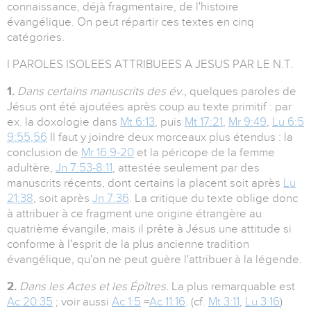
connaissance, déjà fragmentaire, de l'histoire
évangélique. On peut répartir ces textes en cinq
catégories.
I PAROLES ISOLEES ATTRIBUEES A JESUS PAR LE N.T.
1.
Dans certains manuscrits des év.,
quelques paroles de
Jésus ont été ajoutées après coup au texte primitif : par
ex. la doxologie dans
Mt 6:13
, puis
Mt 17:21
,
Mr 9:49
,
Lu 6:5
9:55,56
Il faut y joindre deux morceaux plus étendus : la
conclusion de
Mr 16:9-20
et la péricope de la femme
adultère,
Jn 7:53-8:11
, attestée seulement par des
manuscrits récents, dont certains la placent soit après
Lu
21:38
, soit après
Jn 7:36
. La critique du texte oblige donc
à attribuer à ce fragment une origine étrangère au
quatrième évangile, mais il prête à Jésus une attitude si
conforme à l'esprit de la plus ancienne tradition
évangélique, qu'on ne peut guère l'attribuer à la légende.
2.
Dans les Actes et les Épîtres.
La plus remarquable est
Ac 20:35
; voir aussi
Ac 1:5
=
Ac 11:16
. (cf.
Mt 3:11
,
Lu 3:16
)