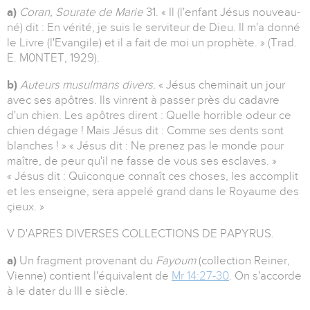
a)
Coran, Sourate de Marie
31. « Il (l'enfant Jésus nouveau-
né) dit : En vérité, je suis le serviteur de Dieu. Il m'a donné
le Livre (l'Evangile) et il a fait de moi un prophète. » (Trad.
E. M0NTET, 1929).
b)
Auteurs musulmans divers.
« Jésus cheminait un jour
avec ses apôtres. Ils vinrent à passer près du cadavre
d'un chien. Les apôtres dirent : Quelle horrible odeur ce
chien dégage ! Mais Jésus dit : Comme ses dents sont
blanches ! » « Jésus dit : Ne prenez pas le monde pour
maître, de peur qu'il ne fasse de vous ses esclaves. »
« Jésus dit : Quiconque connaît ces choses, les accomplit
et les enseigne, sera appelé grand dans le Royaume des
çieux. »
V D'APRES DIVERSES COLLECTIONS DE PAPYRUS.
a)
Un fragment provenant du
Fayoum
(collection Reiner,
Vienne) contient l'équivalent de
Mr 14:27-30
. On s'accorde
à le dater du III e siècle.