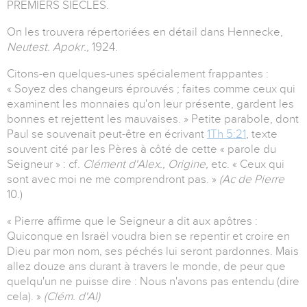
PREMIERS SIECLES.
On les trouvera répertoriées en détail dans Hennecke,
Neutest. Apokr.,
1924.
Citons-en quelques-unes spécialement frappantes :
« Soyez des changeurs éprouvés ; faites comme ceux qui
examinent les monnaies qu'on leur présente, gardent les
bonnes et rejettent les mauvaises. » Petite parabole, dont
Paul se souvenait peut-être en écrivant
1Th 5:21
, texte
souvent cité par les Pères à côté de cette « parole du
Seigneur » : cf.
Clément d'Alex., Origine,
etc. « Ceux qui
sont avec moi ne me comprendront pas. »
(Ac de Pierre
10.)
« Pierre affirme que le Seigneur a dit aux apôtres :
Quiconque en Israël voudra bien se repentir et croire en
Dieu par mon nom, ses péchés lui seront pardonnes. Mais
allez douze ans durant à travers le monde, de peur que
quelqu'un ne puisse dire : Nous n'avons pas entendu (dire
cela). »
(Clém. d'Al)