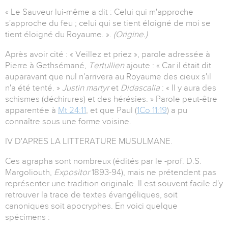
« Le Sauveur lui-même a dit : Celui qui m'approche
s'approche du feu ; celui qui se tient éloigné de moi se
tient éloigné du Royaume. ».
(Origine.)
Après avoir cité : « Veillez et priez », parole adressée à
Pierre à Gethsémané,
Tertullien
ajoute : « Car il était dit
auparavant que nul n'arrivera au Royaume des cieux s'il
n'a été tenté. »
Justin martyr
et
Didascalia
: « Il y aura des
schismes (déchirures) et des hérésies. » Parole peut-être
apparentée à
Mt 24:11
, et que Paul (
1Co 11:19
) a pu
connaître sous une forme voisine.
IV D'APRES LA LITTERATURE MUSULMANE.
Ces agrapha sont nombreux (édités par le -prof. D.S.
Margoliouth,
Expositor
1893-94), mais ne prétendent pas
représenter une tradition originale. Il est souvent facile d'y
retrouver la trace de textes évangéliques, soit
canoniques soit apocryphes. En voici quelque
spécimens :