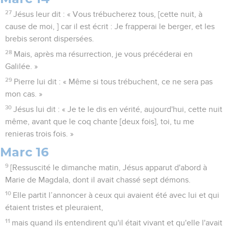
27
Jésus leur dit : « Vous trébucherez tous, [cette nuit, à
cause de moi, ] car il est écrit : Je frapperai le berger, et les
brebis seront dispersées.
28
Mais, après ma résurrection, je vous précéderai en
Galilée. »
29
Pierre lui dit : « Même si tous trébuchent, ce ne sera pas
mon cas. »
30
Jésus lui dit : « Je te le dis en vérité, aujourd'hui, cette nuit
même, avant que le coq chante [deux fois], toi, tu me
renieras trois fois. »
Marc 16
9
[Ressuscité le dimanche matin, Jésus apparut d'abord à
Marie de Magdala, dont il avait chassé sept démons.
10
Elle partit l’annoncer à ceux qui avaient été avec lui et qui
étaient tristes et pleuraient,
11
mais quand ils entendirent qu'il était vivant et qu'elle l'avait