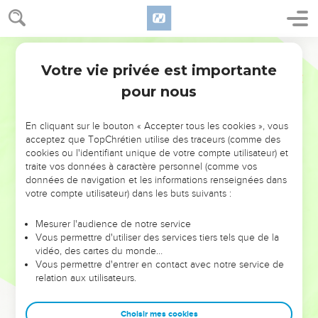
Votre vie privée est importante
pour nous
NE MANQUEZ PAS L’ÉVÉNEMENT
En cliquant sur le bouton « Accepter tous les cookies », vous
DE L’ANNÉE !
acceptez que TopChrétien utilise des traceurs (comme des
cookies ou l'identifiant unique de votre compte utilisateur) et
ET SI LEURS ERREURS POUVAIENT VOUS ÉVITER LES
traite vos données à caractère personnel (comme vos
VOTRES ?
données de navigation et les informations renseignées dans
votre compte utilisateur) dans les buts suivants :
On admire souvent les leaders pour leurs réussites, leur impact,
leur foi ou leur vision. Mais on voit moins les doutes, les erreurs
Mesurer l'audience de notre service
Vous permettre d'utiliser des services tiers tels que de la
et les saisons difficiles qu'ils ont traversés, alors même que ce
vidéo, des cartes du monde…
sont elles qui les ont façonnés.
Vous permettre d'entrer en contact avec notre service de
relation aux utilisateurs.
Dans cette conférence, leaders, entrepreneurs, et responsables
reviennent sur les erreurs marquantes de leur parcours et les
clés pour avancer avec plus de sagesse afin que leurs erreurs
Choisir mes cookies