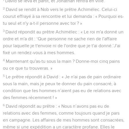
David se leva et partit, et Jonathan rentra en ville.
2
David se rendit à Nob vers le prêtre Achimélec. Celui-ci
courut effrayé à sa rencontre et lui demanda : « Pourquoi es-
tu seul et n'y a-t-il personne avec toi ? »
3
David répondit au prêtre Achimélec : « Le roi m'a donné un
ordre et m'a dit : ‘Que personne ne sache rien de l'affaire
pour laquelle je t'envoie ni de l'ordre que je t'ai donné.’J'ai
fixé un rendez-vous à mes hommes.
4
Maintenant qu'as-tu sous la main ? Donne-moi cinq pains
ou ce que tu trouveras. »
5
Le prêtre répondit à David : « Je n'ai pas de pain ordinaire
sous la main, mais je peux te donner du pain consacré, à
condition que tes hommes n’aient pas eu de relations avec
des femmes récemment ! »
6
David répondit au prêtre : « Nous n’avons pas eu de
relations avec des femmes, comme toujours quand je pars
en campagne. Les affaires de mes hommes sont consacrées,
même si une expédition a un caractère profane. Elles le