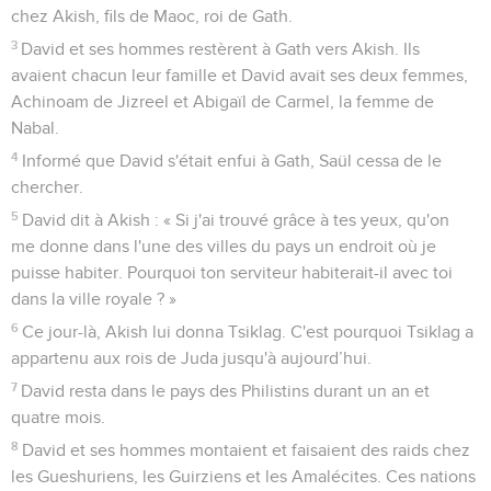
chez Akish, fils de Maoc, roi de Gath.
3
David et ses hommes restèrent à Gath vers Akish. Ils
avaient chacun leur famille et David avait ses deux femmes,
Achinoam de Jizreel et Abigaïl de Carmel, la femme de
Nabal.
4
Informé que David s'était enfui à Gath, Saül cessa de le
chercher.
5
David dit à Akish : « Si j'ai trouvé grâce à tes yeux, qu'on
me donne dans l'une des villes du pays un endroit où je
puisse habiter. Pourquoi ton serviteur habiterait-il avec toi
dans la ville royale ? »
6
Ce jour-là, Akish lui donna Tsiklag. C'est pourquoi Tsiklag a
appartenu aux rois de Juda jusqu'à aujourd’hui.
7
David resta dans le pays des Philistins durant un an et
quatre mois.
8
David et ses hommes montaient et faisaient des raids chez
les Gueshuriens, les Guirziens et les Amalécites. Ces nations