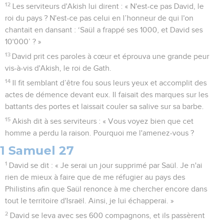
12
Les serviteurs d'Akish lui dirent : « N'est-ce pas David, le
roi du pays ? N'est-ce pas celui en l’honneur de qui l'on
chantait en dansant : ‘Saül a frappé ses 1000, et David ses
10'000’ ? »
13
David prit ces paroles à cœur et éprouva une grande peur
vis-à-vis d'Akish, le roi de Gath.
14
Il fit semblant d’être fou sous leurs yeux et accomplit des
actes de démence devant eux. Il faisait des marques sur les
battants des portes et laissait couler sa salive sur sa barbe.
15
Akish dit à ses serviteurs : « Vous voyez bien que cet
homme a perdu la raison. Pourquoi me l'amenez-vous ?
1 Samuel 27
1
David se dit : « Je serai un jour supprimé par Saül. Je n'ai
rien de mieux à faire que de me réfugier au pays des
Philistins afin que Saül renonce à me chercher encore dans
tout le territoire d'Israël. Ainsi, je lui échapperai. »
2
David se leva avec ses 600 compagnons, et ils passèrent