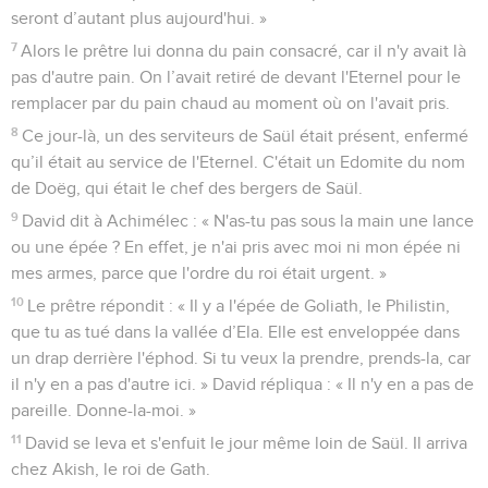
seront d’autant plus aujourd'hui. »
7
Alors le prêtre lui donna du pain consacré, car il n'y avait là
pas d'autre pain. On l’avait retiré de devant l'Eternel pour le
remplacer par du pain chaud au moment où on l'avait pris.
8
Ce jour-là, un des serviteurs de Saül était présent, enfermé
qu’il était au service de l'Eternel. C'était un Edomite du nom
de Doëg, qui était le chef des bergers de Saül.
9
David dit à Achimélec : « N'as-tu pas sous la main une lance
ou une épée ? En effet, je n'ai pris avec moi ni mon épée ni
mes armes, parce que l'ordre du roi était urgent. »
10
Le prêtre répondit : « Il y a l'épée de Goliath, le Philistin,
que tu as tué dans la vallée d’Ela. Elle est enveloppée dans
un drap derrière l'éphod. Si tu veux la prendre, prends-la, car
il n'y en a pas d'autre ici. » David répliqua : « Il n'y en a pas de
pareille. Donne-la-moi. »
11
David se leva et s'enfuit le jour même loin de Saül. Il arriva
chez Akish, le roi de Gath.