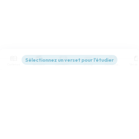
Contenus
Versions
Commentaires
Strong
Dictionnaire
Paramètres de lecture
Afficher les numéros de versets
Mode dyslexique
Désactivé
Simple
Coul
eur