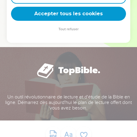
deviennent vos tremplins. Que vous guidiez un ministère, une
équipe, un groupe ou une famille, leur expérience est faite
Accepter tous les cookies
pour vous.
Tout refuser
Je découvre l’événement
Un outil révolutionnaire de lecture et d'étude de la Bible en
ligne. Démarrez dès aujourd'hui le plan de lecture offert dont
vous avez besoin.