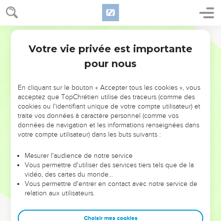
Votre vie privée est importante
pour nous
NE MANQUEZ PAS L’ÉVÉNEMENT
En cliquant sur le bouton « Accepter tous les cookies », vous
DE L’ANNÉE !
acceptez que TopChrétien utilise des traceurs (comme des
cookies ou l'identifiant unique de votre compte utilisateur) et
ET SI LEURS ERREURS POUVAIENT VOUS ÉVITER LES
traite vos données à caractère personnel (comme vos
VOTRES ?
données de navigation et les informations renseignées dans
votre compte utilisateur) dans les buts suivants :
On admire souvent les leaders pour leurs réussites, leur impact,
leur foi ou leur vision. Mais on voit moins les doutes, les erreurs
Mesurer l'audience de notre service
Vous permettre d'utiliser des services tiers tels que de la
et les saisons difficiles qu'ils ont traversés, alors même que ce
vidéo, des cartes du monde…
sont elles qui les ont façonnés.
Vous permettre d'entrer en contact avec notre service de
relation aux utilisateurs.
Dans cette conférence, leaders, entrepreneurs, et responsables
reviennent sur les erreurs marquantes de leur parcours et les
clés pour avancer avec plus de sagesse afin que leurs erreurs
Choisir mes cookies