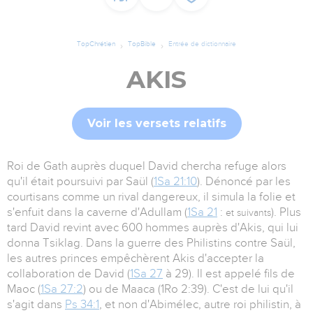
TopChrétien
TopBible
Entrée de dictionnaire
AKIS
Voir les versets relatifs
Roi de Gath auprès duquel David chercha refuge alors
qu'il était poursuivi par Saül (
1Sa 21:10
). Dénoncé par les
courtisans comme un rival dangereux, il simula la folie et
s'enfuit dans la caverne d'Adullam (
1Sa 21
:
). Plus
et suivants
tard David revint avec 600 hommes auprès d'Akis, qui lui
donna Tsiklag. Dans la guerre des Philistins contre Saül,
les autres princes empêchèrent Akis d'accepter la
collaboration de David (
1Sa 27
à 29). Il est appelé fils de
Maoc (
1Sa 27:2
) ou de Maaca (1Ro 2:39). C'est de lui qu'il
s'agit dans
Ps 34:1
, et non d'Abimélec, autre roi philistin, à