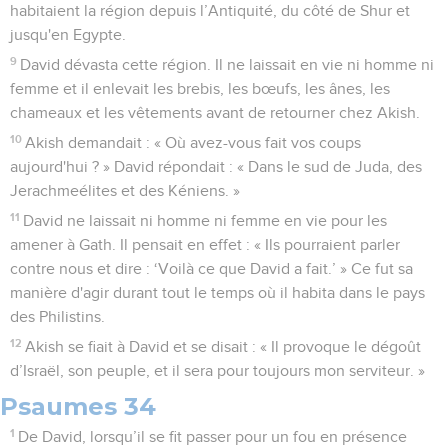
habitaient la région depuis l’Antiquité, du côté de Shur et
jusqu'en Egypte.
9
David dévasta cette région. Il ne laissait en vie ni homme ni
femme et il enlevait les brebis, les bœufs, les ânes, les
chameaux et les vêtements avant de retourner chez Akish.
10
Akish demandait : « Où avez-vous fait vos coups
aujourd'hui ? » David répondait : « Dans le sud de Juda, des
Jerachmeélites et des Kéniens. »
11
David ne laissait ni homme ni femme en vie pour les
amener à Gath. Il pensait en effet : « Ils pourraient parler
contre nous et dire : ‘Voilà ce que David a fait.’ » Ce fut sa
manière d'agir durant tout le temps où il habita dans le pays
des Philistins.
12
Akish se fiait à David et se disait : « Il provoque le dégoût
d’Israël, son peuple, et il sera pour toujours mon serviteur. »
Psaumes 34
1
De David, lorsqu’il se fit passer pour un fou en présence