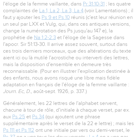
l'éloge de la femme vaillante, dans
Pr 31:10-31
; les quatre
complaintes de
La 1, La 2, La 3, La 4
(voir Lamentations) ; il
faut y ajouter les
Ps 9 et Ps 10
réunis (c'est leur réunion en
un seul par LXX et Vulg, qui, dans ces antiques versions,
change la numérotation des Ps jusqu'au 147 e), la
prophétie de
Na 1:2-2:3
et l'éloge de la Sagesse dans
l'apocr. Sir 51:13-30. Il arrive assez souvent, surtout dans
ces trois derniers morceaux, que des altérations du texte
aient ici ou là mutilé l'acrostiche ou interverti des lettres,
mais la disposition d'ensemble en demeure très
reconnaissable. (Pour en illustrer l'explication destinée à
des enfants, nous avons risqué une libre mais fidèle
adaptation en français de l'éloge de la femme vaillante :
Journ. Ec, D.,
août-sept. 1926, p. 337.)
Généralement, les 22 lettres de l'alphabet servent,
chacune à tour de rôle, d'initiale à chaque verset, par ex.
aux
Ps 25
et
Ps 34
(qui ajoutent une phrase
supplémentaire après le verset de la 22 e lettre) ; mais les
Ps 111 et Ps 112
ont une initiale par vers ou demi-verset, le
Ps 37
en a une tous les deux versets ;
La 4
en a une par