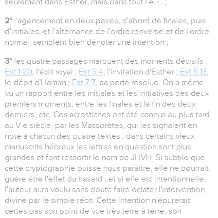
seulement dans Esther, mais dans tout l'A.T. ;
2°
l'agencement en deux paires, d'abord de finales, puis
d'initiales, et l'alternance de l'ordre renversé et de l'ordre
normal, semblent bien dénoter une intention ;
3°
les quatre passages marquent des moments décisifs :
Est 1:20
, l'édit royal ;
Est 5:4
, l'invitation d'Esther ;
Est 5:13
,
le dépit d'Haman ;
Est 7:7
, sa perte résolue. On a même
vu un rapport entre les initiales et les initiatives des deux
premiers moments, entre les finales et la fin des deux
derniers, etc. Ces acrostiches ont été connus au plus tard
au V e siècle, par les Massorètes, qui les signalent en
note à chacun des quatre textes ; dans certains vieux
manuscrits hébreux les lettres en question sont plus
grandes et font ressortir le nom de JHVH. Si subtile que
cette cryptographie puisse nous paraître, elle ne pourrait
guère être l'effet du hasard ; et si elle est intentionnelle,
l'auteur aura voulu sans doute faire éclater l'intervention
divine par le simple récit. Cette intention n'épurerait
certes pas son point de vue très terre à terre, son