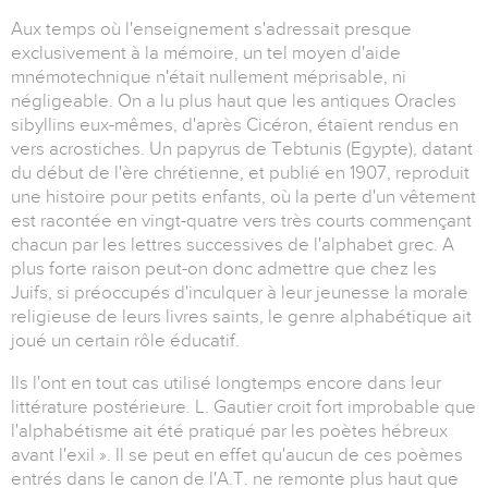
Aux temps où l'enseignement s'adressait presque
exclusivement à la mémoire, un tel moyen d'aide
mnémotechnique n'était nullement méprisable, ni
négligeable. On a lu plus haut que les antiques Oracles
sibyllins eux-mêmes, d'après Cicéron, étaient rendus en
vers acrostiches. Un papyrus de Tebtunis (Egypte), datant
du début de l'ère chrétienne, et publié en 1907, reproduit
une histoire pour petits enfants, où la perte d'un vêtement
est racontée en vingt-quatre vers très courts commençant
chacun par les lettres successives de l'alphabet grec. A
plus forte raison peut-on donc admettre que chez les
Juifs, si préoccupés d'inculquer à leur jeunesse la morale
religieuse de leurs livres saints, le genre alphabétique ait
joué un certain rôle éducatif.
Ils l'ont en tout cas utilisé longtemps encore dans leur
littérature postérieure. L. Gautier croit fort improbable que
l'alphabétisme ait été pratiqué par les poètes hébreux
avant l'exil ». Il se peut en effet qu'aucun de ces poèmes
entrés dans le canon de l'A.T. ne remonte plus haut que