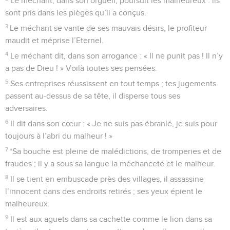
Le méchant, dans son orgueil, poursuit les malheureux : ils
sont pris dans les pièges qu’il a conçus.
3
Le méchant se vante de ses mauvais désirs, le profiteur
maudit et méprise l’Eternel.
4
Le méchant dit, dans son arrogance : « Il ne punit pas ! Il n’y
a pas de Dieu ! » Voilà toutes ses pensées.
5
Ses entreprises réussissent en tout temps ; tes jugements
passent au-dessus de sa tête, il disperse tous ses
adversaires.
6
Il dit dans son cœur : « Je ne suis pas ébranlé, je suis pour
toujours à l’abri du malheur ! »
7
*Sa bouche est pleine de malédictions, de tromperies et de
fraudes ; il y a sous sa langue la méchanceté et le malheur.
8
Il se tient en embuscade près des villages, il assassine
l’innocent dans des endroits retirés ; ses yeux épient le
malheureux.
9
Il est aux aguets dans sa cachette comme le lion dans sa