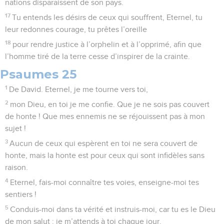
nations disparaissent de son pays.
17
Tu entends les désirs de ceux qui souffrent, Eternel, tu
leur redonnes courage, tu prêtes l’oreille
18
pour rendre justice à l’orphelin et à l’opprimé, afin que
l’homme tiré de la terre cesse d’inspirer de la crainte.
Psaumes 25
1
De David. Eternel, je me tourne vers toi,
2
mon Dieu, en toi je me confie. Que je ne sois pas couvert
de honte ! Que mes ennemis ne se réjouissent pas à mon
sujet !
3
Aucun de ceux qui espèrent en toi ne sera couvert de
honte, mais la honte est pour ceux qui sont infidèles sans
raison.
4
Eternel, fais-moi connaître tes voies, enseigne-moi tes
sentiers !
5
Conduis-moi dans ta vérité et instruis-moi, car tu es le Dieu
de mon salut : je m’attends à toi chaque jour.