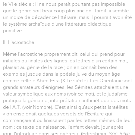
le VI e siècle ; il ne nous paraît pourtant pas impossible
que le genre soit beaucoup plus ancien : tardif, ii semble
un indice de décadence littéraire, mais il pourrait avoir été
le système archaïque d'une littérature didactique
primitive.
III L'acrostiche.
Même l'acrostiche proprement dit, celui qui prend pour
initiales ou finales des lignes les lettres d'un certain mot,
plaisait au génie de la race ; on en connaît bien des
exemples jusque dans la poésie juive du moyen âge
comme celle d'Aben-Esra (XII e siècle). Les Orientaux sont
grands amateurs d'énigmes, les Sémites attachaient une
valeur symbolique aux noms (voir ce mot), et le judaïsme
pratiqua la gématrie, interprétation arithmétique des mots
de l'A.T. (voir Nombre). C'est ainsi qu'aux petits Israélites
« on enseignait quelques versets de l'Écriture qui
commençaient ou finissaient par les lettres mêmes de leur
nom ; ce texte de naissance, l'enfant devait, jour après
jour, l'introduire dans ses prières ». (Edersheim,
Soc. juive,