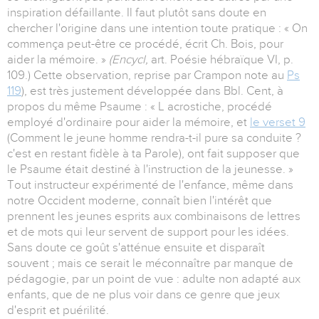
inspiration défaillante. Il faut plutôt sans doute en
chercher l'origine dans une intention toute pratique : « On
commença peut-être ce procédé, écrit Ch. Bois, pour
aider la mémoire. »
(Encycl,
art. Poésie hébraïque VI, p.
109.) Cette observation, reprise par Crampon note au
Ps
119
), est très justement développée dans Bbl. Cent, à
propos du même Psaume : « L acrostiche, procédé
employé d'ordinaire pour aider la mémoire, et
le verset 9
(Comment le jeune homme rendra-t-il pure sa conduite ?
c'est en restant fidèle à ta Parole), ont fait supposer que
le Psaume était destiné à l'instruction de la jeunesse. »
Tout instructeur expérimenté de l'enfance, même dans
notre Occident moderne, connaît bien l'intérêt que
prennent les jeunes esprits aux combinaisons de lettres
et de mots qui leur servent de support pour les idées.
Sans doute ce goût s'atténue ensuite et disparaît
souvent ; mais ce serait le méconnaître par manque de
pédagogie, par un point de vue : adulte non adapté aux
enfants, que de ne plus voir dans ce genre que jeux
d'esprit et puérilité.