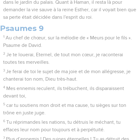
dans le jardin du palais. Quant à Haman, il resta là pour
demander la vie sauve à la reine Esther, car il voyait bien que
sa perte était décidée dans l'esprit du roi.
Psaumes 9
1
Au chef de chœur, sur la mélodie de « Meurs pour le fils ».
Psaume de David.
2
Je te louerai, Eternel, de tout mon cœur, je raconterai
toutes tes merveilles.
3
Je ferai de toi le sujet de ma joie et de mon allégresse, je
chanterai ton nom, Dieu très-haut.
4
Mes ennemis reculent, ils trébuchent, ils disparaissent
devant toi,
5
car tu soutiens mon droit et ma cause, tu sièges sur ton
trône en juste juge.
6
Tu réprimandes les nations, tu détruis le méchant, tu
effaces leur nom pour toujours et à perpétuité.
7
Plus d’ennemis ! Des ruines éternelles ! Tu as détruit des