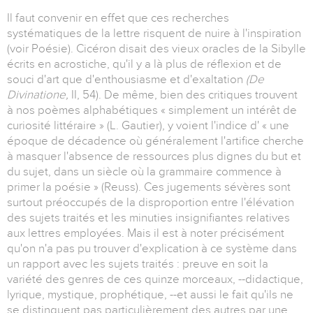
Il faut convenir en effet que ces recherches
systématiques de la lettre risquent de nuire à l'inspiration
(voir Poésie). Cicéron disait des vieux oracles de la Sibylle
écrits en acrostiche, qu'il y a là plus de réflexion et de
souci d'art que d'enthousiasme et d'exaltation
(De
Divinatione,
II, 54). De même, bien des critiques trouvent
à nos poèmes alphabétiques « simplement un intérêt de
curiosité littéraire » (L. Gautier), y voient l'indice d' « une
époque de décadence où généralement l'artifice cherche
à masquer l'absence de ressources plus dignes du but et
du sujet, dans un siècle où la grammaire commence à
primer la poésie » (Reuss). Ces jugements sévères sont
surtout préoccupés de la disproportion entre l'élévation
des sujets traités et les minuties insignifiantes relatives
aux lettres employées. Mais il est à noter précisément
qu'on n'a pas pu trouver d'explication à ce système dans
un rapport avec les sujets traités : preuve en soit la
variété des genres de ces quinze morceaux, --didactique,
lyrique, mystique, prophétique, --et aussi le fait qu'ils ne
se distinguent pas particulièrement des autres par une