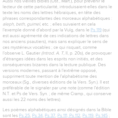
Aussi nos vieilles Bibles (Ost., Mart.), pour prévenir le
lecteur de cette particularité, introduisaient-elles dans le
texte les noms des lettres hébraïques, en tête des
phrases correspondantes des morceaux alphabétiques :
aleph, beth, guimel,
etc. ; elles suivaient en cela
l'exemple donné d'abord par la Vulg, dans le
Ps 119
(qui
est aussi agrémenté de ces indications de lettres dans
nos anciens psautiers), mais sans expliquer le sens de
ces mystérieux vocables ; ce qui risquait, comme
l'observe L. Gautier
(Introd. A. T,
II, p. 20s), de provoquer
d'étranges idées dans les esprits non initiés, et des
conséquences bizarres dans la lecture publique. Des
versions modernes, passant à l'extrême opposé,
suppriment toute mention de l'alphabétisme des
morceaux (Sg., diverses éditions de la Vers. Syn.). Il est
préférable de le signaler par une note (comme l'édition
N.T. et Ps de Vers. Syn. ; de même Cramp., qui conserve
aussi les 22 noms des lettres).
Les poèmes alphabétiques ainsi désignés dans la Bible
sont les
Ps 25
,
Ps 34
,
Ps 37
,
Ps 111, Ps 112
,
Ps 119
,
Ps 145
;