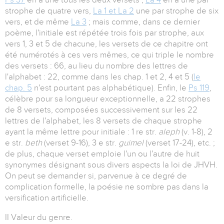
strophe de quatre vers,
La 1 et La 2
une par strophe de six
vers, et de même
La 3
; mais comme, dans ce dernier
poème, l'initiale est répétée trois fois par strophe, aux
vers 1, 3 et 5 de chacune, les versets de ce chapitre ont
été numérotés à ces vers mêmes, ce qui triple le nombre
des versets : 66, au lieu du nombre des lettres de
l'alphabet : 22, comme dans les chap. 1 et 2, 4 et 5 (
le
chap. 5
n'est pourtant pas alphabétique). Enfin, le
Ps 119
,
célèbre pour sa longueur exceptionnelle, a 22 strophes
de 8 versets, composées successivement sur les 22
lettres de l'alphabet, les 8 versets de chaque strophe
ayant la même lettre pour initiale : 1 re str.
aleph
(v. 1-8), 2
e str.
beth
(verset 9-16), 3 e str.
guimel
(verset 17-24), etc. ;
de plus, chaque verset emploie l'un ou l'autre de huit
synonymes désignant sous divers aspects la loi de JHVH.
On peut se demander si, parvenue à ce degré de
complication formelle, la poésie ne sombre pas dans la
versification artificielle.
II Valeur du genre.