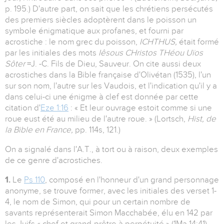
p. 195.) D'autre part, on sait que les chrétiens persécutés
des premiers siècles adoptèrent dans le poisson un
symbole énigmatique aux profanes, et fourni par
acrostiche : le nom grec du poisson,
ICHTHUS,
était formé
par les initiales des mots
Iêsous CHristos THéou Uïos
Sôter
=J. -C. Fils de Dieu, Sauveur. On cite aussi deux
acrostiches dans la Bible française d'Olivétan (1535), l'un
sur son nom, l'autre sur les Vaudois, et l'indication qu'il y a
dans celui-ci une énigme à clef est donnée par cette
citation d'
Eze 1:16
: « Et leur ouvrage estoit comme si une
roue eust été au milieu de l'autre roue. » (Lortsch,
Hist, de
la Bible en France,
pp. 114s, 121.)
On a signalé dans l'A.T., à tort ou à raison, deux exemples
de ce genre d'acrostiches.
1.
Le
Ps 110
, composé en l'honneur d'un grand personnage
anonyme, se trouve former, avec les initiales des verset 1-
4, le nom de Simon, qui pour un certain nombre de
savants représenterait Simon Macchabée, élu en 142 par
les Juifs « chef et grand-prêtre à perpétuité » (1Ma 14:41).