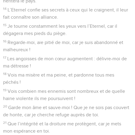
héritera le pays.
14
L’Eternel confie ses secrets à ceux qui le craignent, il leur
fait connaître son alliance.
15
Je tourne constamment les yeux vers l’Eternel, car il
dégagera mes pieds du piège.
16
Regarde-moi, aie pitié de moi, car je suis abandonné et
malheureux !
17
Les angoisses de mon cœur augmentent : délivre-moi de
ma détresse !
18
Vois ma misère et ma peine, et pardonne tous mes
péchés !
19
Vois combien mes ennemis sont nombreux et de quelle
haine violente ils me poursuivent !
20
Garde mon âme et sauve-moi ! Que je ne sois pas couvert
de honte, car je cherche refuge auprès de toi.
21
Que l’intégrité et la droiture me protègent, car je mets
mon espérance en toi.