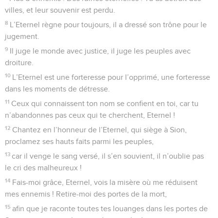
villes, et leur souvenir est perdu.
8
L’Eternel règne pour toujours, il a dressé son trône pour le
jugement.
9
Il juge le monde avec justice, il juge les peuples avec
droiture.
10
L’Eternel est une forteresse pour l’opprimé, une forteresse
dans les moments de détresse.
11
Ceux qui connaissent ton nom se confient en toi, car tu
n’abandonnes pas ceux qui te cherchent, Eternel !
12
Chantez en l’honneur de l’Eternel, qui siège à Sion,
proclamez ses hauts faits parmi les peuples,
13
car il venge le sang versé, il s’en souvient, il n’oublie pas
le cri des malheureux !
14
Fais-moi grâce, Eternel, vois la misère où me réduisent
mes ennemis ! Retire-moi des portes de la mort,
15
afin que je raconte toutes tes louanges dans les portes de