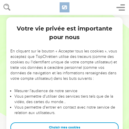
Votre vie privée est importante
pour nous
NE MANQUEZ PAS L’ÉVÉNEMENT
En cliquant sur le bouton « Accepter tous les cookies », vous
DE L’ANNÉE !
acceptez que TopChrétien utilise des traceurs (comme des
cookies ou l'identifiant unique de votre compte utilisateur) et
ET SI LEURS ERREURS POUVAIENT VOUS ÉVITER LES
traite vos données à caractère personnel (comme vos
VOTRES ?
données de navigation et les informations renseignées dans
votre compte utilisateur) dans les buts suivants :
On admire souvent les leaders pour leurs réussites, leur impact,
leur foi ou leur vision. Mais on voit moins les doutes, les erreurs
Mesurer l'audience de notre service
Vous permettre d'utiliser des services tiers tels que de la
et les saisons difficiles qu'ils ont traversés, alors même que ce
vidéo, des cartes du monde…
sont elles qui les ont façonnés.
Vous permettre d'entrer en contact avec notre service de
relation aux utilisateurs.
Dans cette conférence, leaders, entrepreneurs, et responsables
reviennent sur les erreurs marquantes de leur parcours et les
clés pour avancer avec plus de sagesse afin que leurs erreurs
Choisir mes cookies