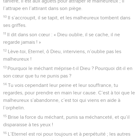
tanière, il est aux aguets pour attraper le malheureux ; il
l’attrape en l’attirant dans son piège.
10
Il s’accroupit, il se tapit, et les malheureux tombent dans
ses griffes.
11
Il dit dans son cœur : « Dieu oublie, il se cache, il ne
regarde jamais ! »
12
Lève-toi, Eternel, ô Dieu, interviens, n’oublie pas les
malheureux !
13
Pourquoi le méchant méprise-t-il Dieu ? Pourquoi dit-il en
son cœur que tu ne punis pas ?
14
Tu vois cependant leur peine et leur souffrance, tu
regardes, pour prendre en main leur cause. C’est à toi que le
malheureux s’abandonne, c’est toi qui viens en aide à
l’orphelin.
15
Brise la force du méchant, punis sa méchanceté, et qu’il
disparaisse à tes yeux !
16
L’Eternel est roi pour toujours et à perpétuité ; les autres