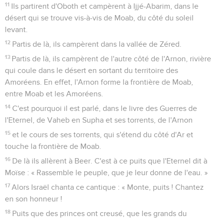
11
Ils partirent d'Oboth et campèrent à Ijjé-Abarim, dans le
désert qui se trouve vis-à-vis de Moab, du côté du soleil
levant.
12
Partis de là, ils campèrent dans la vallée de Zéred.
13
Partis de là, ils campèrent de l'autre côté de l'Arnon, rivière
qui coule dans le désert en sortant du territoire des
Amoréens. En effet, l'Arnon forme la frontière de Moab,
entre Moab et les Amoréens.
14
C'est pourquoi il est parlé, dans le livre des Guerres de
l'Eternel, de Vaheb en Supha et ses torrents, de l'Arnon
15
et le cours de ses torrents, qui s'étend du côté d'Ar et
touche la frontière de Moab.
16
De là ils allèrent à Beer. C'est à ce puits que l'Eternel dit à
Moïse : « Rassemble le peuple, que je leur donne de l'eau. »
17
Alors Israël chanta ce cantique : « Monte, puits ! Chantez
en son honneur !
18
Puits que des princes ont creusé, que les grands du