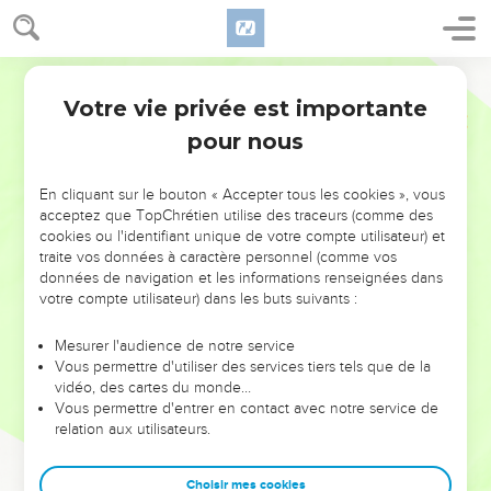
Votre vie privée est importante
pour nous
NE MANQUEZ PAS L’ÉVÉNEMENT
En cliquant sur le bouton « Accepter tous les cookies », vous
DE L’ANNÉE !
acceptez que TopChrétien utilise des traceurs (comme des
cookies ou l'identifiant unique de votre compte utilisateur) et
ET SI LEURS ERREURS POUVAIENT VOUS ÉVITER LES
traite vos données à caractère personnel (comme vos
VOTRES ?
données de navigation et les informations renseignées dans
votre compte utilisateur) dans les buts suivants :
On admire souvent les leaders pour leurs réussites, leur impact,
leur foi ou leur vision. Mais on voit moins les doutes, les erreurs
Mesurer l'audience de notre service
Vous permettre d'utiliser des services tiers tels que de la
et les saisons difficiles qu'ils ont traversés, alors même que ce
vidéo, des cartes du monde…
sont elles qui les ont façonnés.
Vous permettre d'entrer en contact avec notre service de
relation aux utilisateurs.
Dans cette conférence, leaders, entrepreneurs, et responsables
reviennent sur les erreurs marquantes de leur parcours et les
clés pour avancer avec plus de sagesse afin que leurs erreurs
Choisir mes cookies