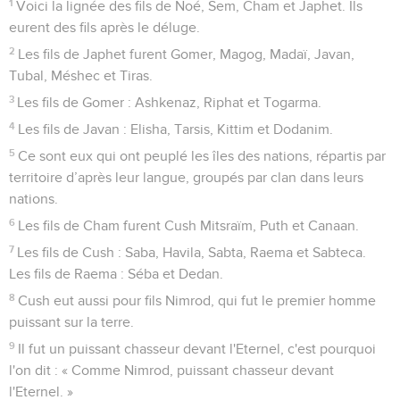
1
Voici la lignée des fils de Noé, Sem, Cham et Japhet. Ils
eurent des fils après le déluge.
2
Les fils de Japhet furent Gomer, Magog, Madaï, Javan,
Tubal, Méshec et Tiras.
3
Les fils de Gomer : Ashkenaz, Riphat et Togarma.
4
Les fils de Javan : Elisha, Tarsis, Kittim et Dodanim.
5
Ce sont eux qui ont peuplé les îles des nations, répartis par
territoire d’après leur langue, groupés par clan dans leurs
nations.
6
Les fils de Cham furent Cush Mitsraïm, Puth et Canaan.
7
Les fils de Cush : Saba, Havila, Sabta, Raema et Sabteca.
Les fils de Raema : Séba et Dedan.
8
Cush eut aussi pour fils Nimrod, qui fut le premier homme
puissant sur la terre.
9
Il fut un puissant chasseur devant l'Eternel, c'est pourquoi
l'on dit : « Comme Nimrod, puissant chasseur devant
l'Eternel. »