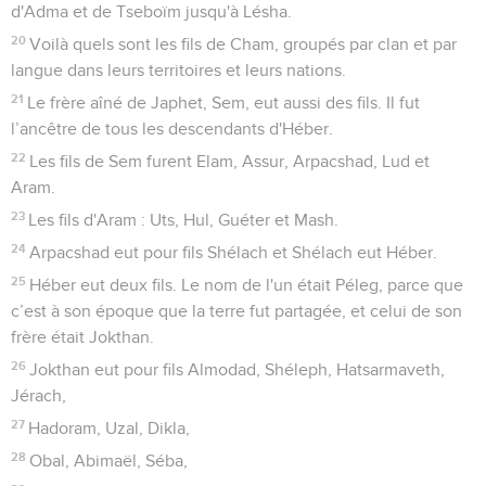
d'Adma et de Tseboïm jusqu'à Lésha.
20
Voilà quels sont les fils de Cham, groupés par clan et par
langue dans leurs territoires et leurs nations.
21
Le frère aîné de Japhet, Sem, eut aussi des fils. Il fut
l’ancêtre de tous les descendants d'Héber.
22
Les fils de Sem furent Elam, Assur, Arpacshad, Lud et
Aram.
23
Les fils d'Aram : Uts, Hul, Guéter et Mash.
24
Arpacshad eut pour fils Shélach et Shélach eut Héber.
25
Héber eut deux fils. Le nom de l'un était Péleg, parce que
c’est à son époque que la terre fut partagée, et celui de son
frère était Jokthan.
26
Jokthan eut pour fils Almodad, Shéleph, Hatsarmaveth,
Jérach,
27
Hadoram, Uzal, Dikla,
28
Obal, Abimaël, Séba,