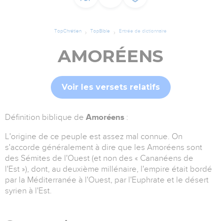
TopChrétien
TopBible
Entrée de dictionnaire
AMORÉENS
Voir les versets relatifs
Définition biblique de
Amoréens
:
L'origine de ce peuple est assez mal connue. On
s'accorde généralement à dire que l
es Amoréens sont
des
Sémites de l'Ouest
(et non des « Cananéens de
l'Est »), dont, au deuxième millénaire, l'empire était bordé
par la Méditerranée à l'Ouest, par l'Euphrate et le désert
syrien à l'Est.