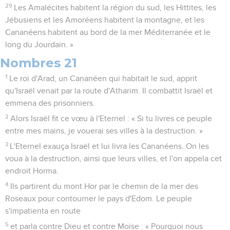
29
Les Amalécites habitent la région du sud, les Hittites, les
Jébusiens et les Amoréens habitent la montagne, et les
Cananéens habitent au bord de la mer Méditerranée et le
long du Jourdain. »
Nombres 21
1
Le roi d'Arad, un Cananéen qui habitait le sud, apprit
qu'Israël venait par la route d'Atharim. Il combattit Israël et
emmena des prisonniers.
2
Alors Israël fit ce vœu à l'Eternel : « Si tu livres ce peuple
entre mes mains, je vouerai ses villes à la destruction. »
3
L'Eternel exauça Israël et lui livra les Cananéens. On les
voua à la destruction, ainsi que leurs villes, et l'on appela cet
endroit Horma.
4
Ils partirent du mont Hor par le chemin de la mer des
Roseaux pour contourner le pays d'Edom. Le peuple
s'impatienta en route
5
et parla contre Dieu et contre Moïse : « Pourquoi nous