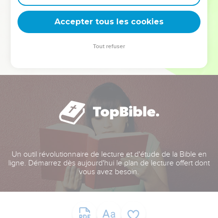
deviennent vos tremplins. Que vous guidiez un ministère, une
équipe, un groupe ou une famille, leur expérience est faite
Accepter tous les cookies
pour vous.
Tout refuser
Je découvre l’événement
Un outil révolutionnaire de lecture et d'étude de la Bible en
ligne. Démarrez dès aujourd'hui le plan de lecture offert dont
vous avez besoin.