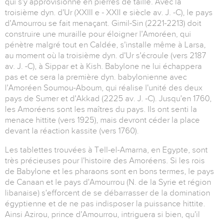
qui s'y approvisionne en pierres de taille. Avec la
troisième dyn. d'Ur (XXIII e - XXII e siècle av. J. -C), le pays
d'Amourrou se fait menaçant. Gimil-Sin (2221-2213) doit
construire une muraille pour éloigner l'Amoréen, qui
pénètre malgré tout en Caldée, s'installe même à Larsa,
au moment où la troisième dyn. d'Ur s'écroule (vers 2187
av. J. -C), à Sippar et à Kish. Babylone ne lui échappera
pas et ce sera la première dyn. babylonienne avec
l'Amoréen Soumou-Aboum, qui réalise l'unité des deux
pays de Sumer et d'Akkad (2225 av. J. -C). Jusqu'en 1760,
les Amoréens sont les maîtres du pays. Ils ont senti la
menace hittite (vers 1925), mais devront céder la place
devant la réaction kassite (vers 1760).
Les tablettes trouvées à Tell-el-Amarna, en Egypte, sont
très précieuses pour l'histoire des Amoréens. Si les rois
de Babylone et les pharaons sont en bons termes, le pays
de Canaan et le pays d'Amourrou (N. de la Syrie et région
libanaise) s'efforcent de se débarrasser de la domination
égyptienne et de ne pas indisposer la puissance hittite.
Ainsi Azirou, prince d'Amourrou, intriguera si bien, qu'il