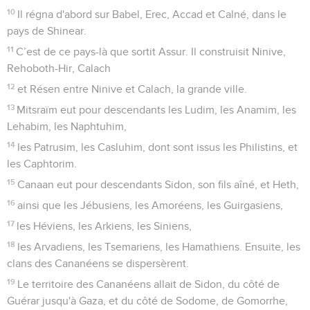
10
Il régna d'abord sur Babel, Erec, Accad et Calné, dans le
pays de Shinear.
11
C’est de ce pays-là que sortit Assur. Il construisit Ninive,
Rehoboth-Hir, Calach
12
et Résen entre Ninive et Calach, la grande ville.
13
Mitsraïm eut pour descendants les Ludim, les Anamim, les
Lehabim, les Naphtuhim,
14
les Patrusim, les Casluhim, dont sont issus les Philistins, et
les Caphtorim.
15
Canaan eut pour descendants Sidon, son fils aîné, et Heth,
16
ainsi que les Jébusiens, les Amoréens, les Guirgasiens,
17
les Héviens, les Arkiens, les Siniens,
18
les Arvadiens, les Tsemariens, les Hamathiens. Ensuite, les
clans des Cananéens se dispersèrent.
19
Le territoire des Cananéens allait de Sidon, du côté de
Guérar jusqu'à Gaza, et du côté de Sodome, de Gomorrhe,