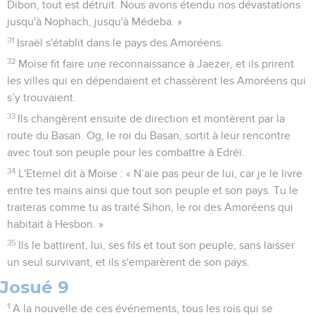
Dibon, tout est détruit. Nous avons étendu nos dévastations
jusqu'à Nophach, jusqu'à Médeba. »
31
Israël s'établit dans le pays des Amoréens.
32
Moïse fit faire une reconnaissance à Jaezer, et ils prirent
les villes qui en dépendaient et chassèrent les Amoréens qui
s’y trouvaient.
33
Ils changèrent ensuite de direction et montèrent par la
route du Basan. Og, le roi du Basan, sortit à leur rencontre
avec tout son peuple pour les combattre à Edréï.
34
L'Eternel dit à Moïse : « N’aie pas peur de lui, car je le livre
entre tes mains ainsi que tout son peuple et son pays. Tu le
traiteras comme tu as traité Sihon, le roi des Amoréens qui
habitait à Hesbon. »
35
Ils le battirent, lui, ses fils et tout son peuple, sans laisser
un seul survivant, et ils s'emparèrent de son pays.
Josué 9
1
A la nouvelle de ces événements, tous les rois qui se