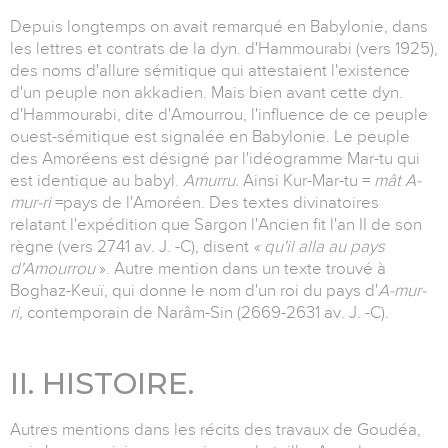
Depuis longtemps on avait remarqué en Babylonie, dans
les lettres et contrats de la dyn. d'Hammourabi (vers 1925),
des noms d'allure sémitique qui attestaient l'existence
d'un peuple non akkadien. Mais bien avant cette dyn.
d'Hammourabi, dite d'Amourrou, l'influence de ce peuple
ouest-sémitique est signalée en Babylonie. Le peuple
des Amoréens est désigné par l'idéogramme Mar-tu qui
est identique au babyl.
Amurru.
Ainsi Kur-Mar-tu =
mât A-
mur-ri
=pays de l'Amoréen. Des textes divinatoires
relatant l'expédition que Sargon l'Ancien fit l'an II de son
règne (vers 2741 av. J. -C), disent
« qu'il alla au pays
d'Amourrou
». Autre mention dans un texte trouvé à
Boghaz-Keuï, qui donne le nom d'un roi du pays d'
A-mur-
ri,
contemporain de Narâm-Sin (2669-2631 av. J. -C).
II. HISTOIRE.
Autres mentions dans les récits des travaux de Goudéa,