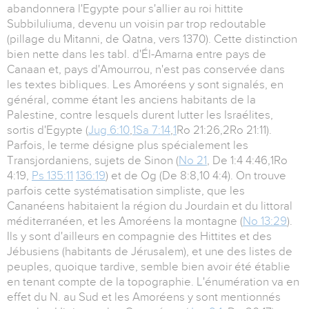
abandonnera l'Egypte pour s'allier au roi hittite
Subbiluliuma, devenu un voisin par trop redoutable
(pillage du Mitanni, de Qatna, vers 1370). Cette distinction
bien nette dans les tabl. d'Él-Amarna entre pays de
Canaan et, pays d'Amourrou, n'est pas conservée dans
les textes bibliques. Les Amoréens y sont signalés, en
général, comme étant les anciens habitants de la
Palestine, contre lesquels durent lutter les Israélites,
sortis d'Egypte (
Jug 6:10
,
1Sa 7:14
,
1
Ro 21:26,2Ro 21:11).
Parfois, le terme désigne plus spécialement les
Transjordaniens, sujets de Sinon (
No 21
, De 1:4 4:46,1Ro
4:19,
Ps 135:11
136:19
) et de Og (De 8:8,10 4:4). On trouve
parfois cette systématisation simpliste, que les
Cananéens habitaient la région du Jourdain et du littoral
méditerranéen, et les Amoréens la montagne (
No 13:29
).
Ils y sont d'ailleurs en compagnie des Hittites et des
Jébusiens (habitants de Jérusalem), et une des listes de
peuples, quoique tardive, semble bien avoir été établie
en tenant compte de la topographie. L'énumération va en
effet du N. au Sud et les Amoréens y sont mentionnés