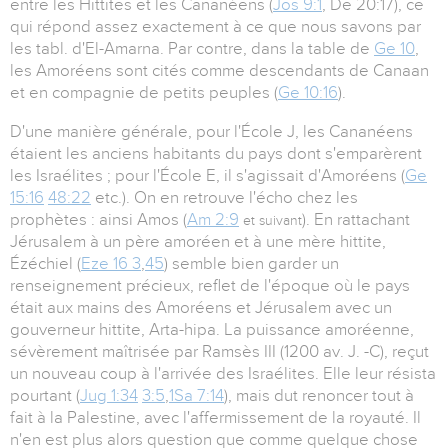
entre les Hittites et les Cananéens (
Jos 9:1
, De 20:17), ce
qui répond assez exactement à ce que nous savons par
les tabl. d'El-Amarna. Par contre, dans la table de
Ge 10
,
les Amoréens sont cités comme descendants de Canaan
et en compagnie de petits peuples (
Ge 10:16
).
D'une manière générale, pour l'École J, les Cananéens
étaient les anciens habitants du pays dont s'emparèrent
les Israélites ; pour l'École E, il s'agissait d'Amoréens (
Ge
15:16
48:22
etc.). On en retrouve l'écho chez les
prophètes : ainsi Amos (
Am 2:9
). En rattachant
et suivant
Jérusalem à un père amoréen et à une mère hittite,
Ézéchiel (
Eze 16 3
,
45
) semble bien garder un
renseignement précieux, reflet de l'époque où le pays
était aux mains des Amoréens et Jérusalem avec un
gouverneur hittite, Arta-hipa. La puissance amoréenne,
sévèrement maîtrisée par Ramsès III (1200 av. J. -C), reçut
un nouveau coup à l'arrivée des Israélites. Elle leur résista
pourtant (
Jug 1:34
3:5
,
1Sa 7:14
), mais dut renoncer tout à
fait à la Palestine, avec l'affermissement de la royauté. Il
n'en est plus alors question que comme quelque chose