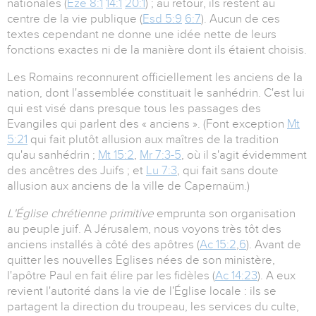
nationales (
Eze 8:1
14:1
20:1
) ; au retour, ils restent au
centre de la vie publique (
Esd 5:9
6:7
). Aucun de ces
textes cependant ne donne une idée nette de leurs
fonctions exactes ni de la manière dont ils étaient choisis.
Les Romains reconnurent officiellement les anciens de la
nation, dont l'assemblée constituait le sanhédrin. C'est lui
qui est visé dans presque tous les passages des
Evangiles qui parlent des « anciens ». (Font exception
Mt
5:21
qui fait plutôt allusion aux maîtres de la tradition
qu'au sanhédrin ;
Mt 15:2
,
Mr 7:3-5
, où il s'agit évidemment
des ancêtres des Juifs ; et
Lu 7:3
, qui fait sans doute
allusion aux anciens de la ville de Capernaüm.)
L'Église chrétienne primitive
emprunta son organisation
au peuple juif. A Jérusalem, nous voyons très tôt des
anciens installés à côté des apôtres (
Ac 15:2
,
6
). Avant de
quitter les nouvelles Eglises nées de son ministère,
l'apôtre Paul en fait élire par les fidèles (
Ac 14:23
). A eux
revient l'autorité dans la vie de l'Église locale : ils se
partagent la direction du troupeau, les services du culte,