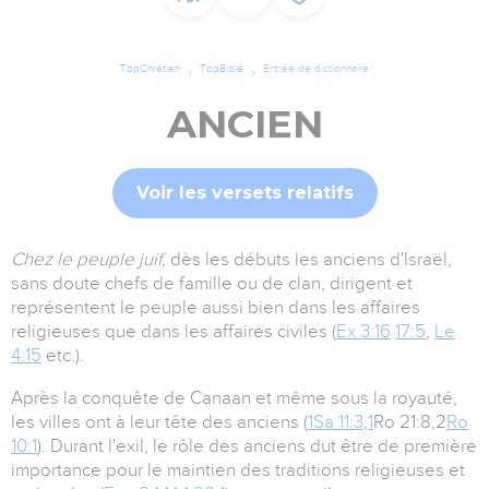
TopChrétien
TopBible
Entrée de dictionnaire
ANCIEN
Voir les versets relatifs
Chez le peuple juif,
dès les débuts les anciens d'Israël,
sans doute chefs de famille ou de clan, dirigent et
représentent le peuple aussi bien dans les affaires
religieuses que dans les affaires civiles (
Ex 3:16
17:5
,
Le
4:15
etc.).
Après la conquête de Canaan et même sous la royauté,
les villes ont à leur tête des anciens (
1Sa 11:3
,
1
Ro 21:8,2
Ro
10:1
). Durant l'exil, le rôle des anciens dut être de première
importance pour le maintien des traditions religieuses et