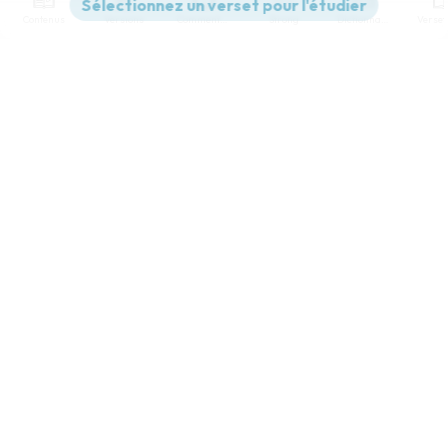
Contenus
Versions
Commentaires
Strong
Dictionnaire
Paramètres de lecture
Afficher les numéros de versets
Mode dyslexique
Désactivé
Simple
Coul
eur
Police d'écriture
Serif
Sans-serif
Taille de texte
Grand
Moyen
Petit