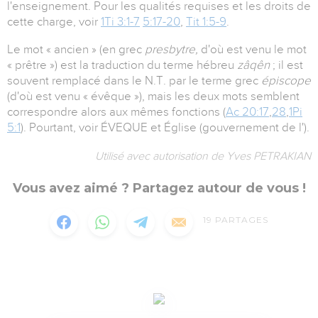
l'enseignement. Pour les qualités requises et les droits de
cette charge, voir
1Ti 3:1-7
5:17-20
,
Tit 1:5-9
.
Le mot « ancien » (en grec
presbytre,
d'où est venu le mot
« prêtre ») est la traduction du terme hébreu
zâqên
; il est
souvent remplacé dans le N.T. par le terme grec
épiscope
(d'où est venu « évêque »), mais les deux mots semblent
correspondre alors aux mêmes fonctions (
Ac 20:17
,
28
,
1Pi
5:1
). Pourtant, voir ÉVEQUE et Église (gouvernement de l').
Utilisé avec autorisation de Yves PETRAKIAN
Vous avez aimé ? Partagez autour de vous !
19
PARTAGES