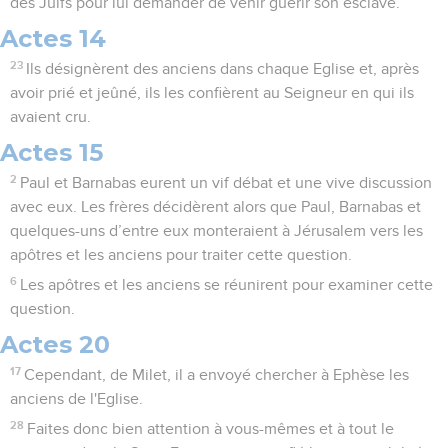
des Juifs pour lui demander de venir guérir son esclave.
Actes 14
23
Ils désignèrent des anciens dans chaque Eglise et, après
avoir prié et jeûné, ils les confièrent au Seigneur en qui ils
avaient cru.
Actes 15
2
Paul et Barnabas eurent un vif débat et une vive discussion
avec eux. Les frères décidèrent alors que Paul, Barnabas et
quelques-uns d’entre eux monteraient à Jérusalem vers les
apôtres et les anciens pour traiter cette question.
6
Les apôtres et les anciens se réunirent pour examiner cette
question.
Actes 20
17
Cependant, de Milet, il a envoyé chercher à Ephèse les
anciens de l'Eglise.
28
Faites donc bien attention à vous-mêmes et à tout le