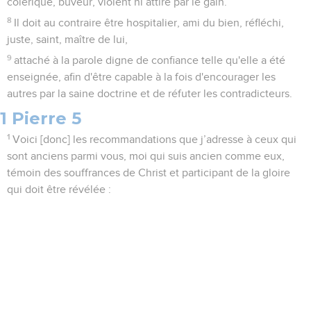
colérique, buveur, violent ni attiré par le gain.
8
Il doit au contraire être hospitalier, ami du bien, réfléchi,
juste, saint, maître de lui,
9
attaché à la parole digne de confiance telle qu'elle a été
enseignée, afin d'être capable à la fois d'encourager les
autres par la saine doctrine et de réfuter les contradicteurs.
1 Pierre 5
1
Voici [donc] les recommandations que j’adresse à ceux qui
sont anciens parmi vous, moi qui suis ancien comme eux,
témoin des souffrances de Christ et participant de la gloire
qui doit être révélée :