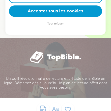
deviennent vos tremplins. Que vous guidiez un ministère, une
équipe, un groupe ou une famille, leur expérience est faite
Accepter tous les cookies
pour vous.
Tout refuser
Je découvre l’événement
Un outil révolutionnaire de lecture et d'étude de la Bible en
ligne. Démarrez dès aujourd'hui le plan de lecture offert dont
vous avez besoin.