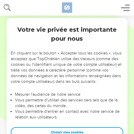
Votre vie privée est importante
pour nous
NE MANQUEZ PAS L’ÉVÉNEMENT
En cliquant sur le bouton « Accepter tous les cookies », vous
DE L’ANNÉE !
acceptez que TopChrétien utilise des traceurs (comme des
cookies ou l'identifiant unique de votre compte utilisateur) et
ET SI LEURS ERREURS POUVAIENT VOUS ÉVITER LES
traite vos données à caractère personnel (comme vos
VOTRES ?
données de navigation et les informations renseignées dans
votre compte utilisateur) dans les buts suivants :
On admire souvent les leaders pour leurs réussites, leur impact,
leur foi ou leur vision. Mais on voit moins les doutes, les erreurs
Mesurer l'audience de notre service
Vous permettre d'utiliser des services tiers tels que de la
et les saisons difficiles qu'ils ont traversés, alors même que ce
vidéo, des cartes du monde…
sont elles qui les ont façonnés.
Vous permettre d'entrer en contact avec notre service de
relation aux utilisateurs.
Dans cette conférence, leaders, entrepreneurs, et responsables
reviennent sur les erreurs marquantes de leur parcours et les
clés pour avancer avec plus de sagesse afin que leurs erreurs
Choisir mes cookies