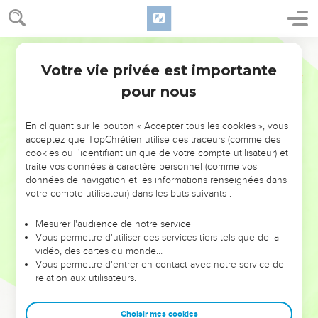
Votre vie privée est importante
pour nous
NE MANQUEZ PAS L’ÉVÉNEMENT
En cliquant sur le bouton « Accepter tous les cookies », vous
DE L’ANNÉE !
acceptez que TopChrétien utilise des traceurs (comme des
cookies ou l'identifiant unique de votre compte utilisateur) et
ET SI LEURS ERREURS POUVAIENT VOUS ÉVITER LES
traite vos données à caractère personnel (comme vos
VOTRES ?
données de navigation et les informations renseignées dans
votre compte utilisateur) dans les buts suivants :
On admire souvent les leaders pour leurs réussites, leur impact,
leur foi ou leur vision. Mais on voit moins les doutes, les erreurs
Mesurer l'audience de notre service
Vous permettre d'utiliser des services tiers tels que de la
et les saisons difficiles qu'ils ont traversés, alors même que ce
vidéo, des cartes du monde…
sont elles qui les ont façonnés.
Vous permettre d'entrer en contact avec notre service de
relation aux utilisateurs.
Dans cette conférence, leaders, entrepreneurs, et responsables
reviennent sur les erreurs marquantes de leur parcours et les
clés pour avancer avec plus de sagesse afin que leurs erreurs
Choisir mes cookies