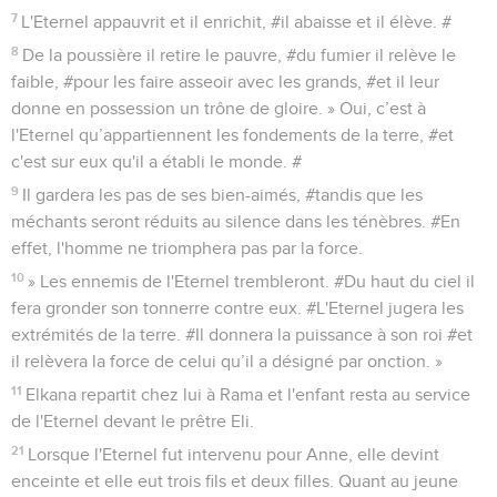
7
L'Eternel appauvrit et il enrichit, #il abaisse et il élève. #
8
De la poussière il retire le pauvre, #du fumier il relève le
faible, #pour les faire asseoir avec les grands, #et il leur
donne en possession un trône de gloire. » Oui, c’est à
l'Eternel qu’appartiennent les fondements de la terre, #et
c'est sur eux qu'il a établi le monde. #
9
Il gardera les pas de ses bien-aimés, #tandis que les
méchants seront réduits au silence dans les ténèbres. #En
effet, l'homme ne triomphera pas par la force.
10
» Les ennemis de l'Eternel trembleront. #Du haut du ciel il
fera gronder son tonnerre contre eux. #L'Eternel jugera les
extrémités de la terre. #Il donnera la puissance à son roi #et
il relèvera la force de celui qu’il a désigné par onction. »
11
Elkana repartit chez lui à Rama et l'enfant resta au service
de l'Eternel devant le prêtre Eli.
21
Lorsque l'Eternel fut intervenu pour Anne, elle devint
enceinte et elle eut trois fils et deux filles. Quant au jeune