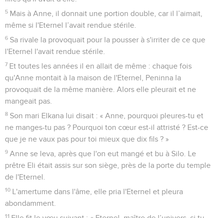
5
Mais à Anne, il donnait une portion double, car il l’aimait,
même si l'Eternel l’avait rendue stérile.
6
Sa rivale la provoquait pour la pousser à s'irriter de ce que
l'Eternel l'avait rendue stérile.
7
Et toutes les années il en allait de même : chaque fois
qu'Anne montait à la maison de l'Eternel, Peninna la
provoquait de la même manière. Alors elle pleurait et ne
mangeait pas.
8
Son mari Elkana lui disait : « Anne, pourquoi pleures-tu et
ne manges-tu pas ? Pourquoi ton cœur est-il attristé ? Est-ce
que je ne vaux pas pour toi mieux que dix fils ? »
9
Anne se leva, après que l'on eut mangé et bu à Silo. Le
prêtre Eli était assis sur son siège, près de la porte du temple
de l'Eternel.
10
L'amertume dans l'âme, elle pria l'Eternel et pleura
abondamment.
11