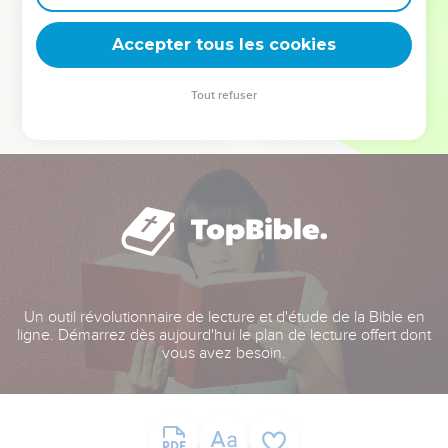
deviennent vos tremplins. Que vous guidiez un ministère, une
équipe, un groupe ou une famille, leur expérience est faite
Accepter tous les cookies
pour vous.
Tout refuser
Je découvre l’événement
Un outil révolutionnaire de lecture et d'étude de la Bible en
ligne. Démarrez dès aujourd'hui le plan de lecture offert dont
vous avez besoin.