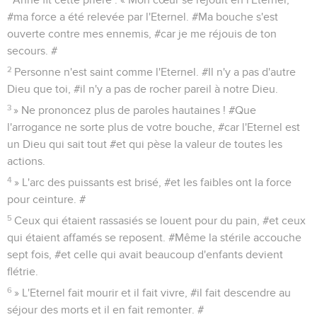
Anne fit cette prière : « Mon cœur se réjouit en l'Eternel,
#ma force a été relevée par l'Eternel. #Ma bouche s'est
ouverte contre mes ennemis, #car je me réjouis de ton
secours. #
2
Personne n'est saint comme l'Eternel. #Il n'y a pas d'autre
Dieu que toi, #il n'y a pas de rocher pareil à notre Dieu.
3
» Ne prononcez plus de paroles hautaines ! #Que
l'arrogance ne sorte plus de votre bouche, #car l'Eternel est
un Dieu qui sait tout #et qui pèse la valeur de toutes les
actions.
4
» L'arc des puissants est brisé, #et les faibles ont la force
pour ceinture. #
5
Ceux qui étaient rassasiés se louent pour du pain, #et ceux
qui étaient affamés se reposent. #Même la stérile accouche
sept fois, #et celle qui avait beaucoup d'enfants devient
flétrie.
6
» L'Eternel fait mourir et il fait vivre, #il fait descendre au
séjour des morts et il en fait remonter. #