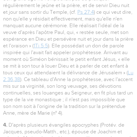
régulièrement le jeûne et la prière, et de servir Dieu nuit
et jour sans sortir du Temple, (cf.
Ps 27:4
) ce qui veut dire,
non qu'elle y résidait effectivement, mais qu'elle n'en
manquait aucune cérémonie. Elle réalisait l'idéal de la
veuve d'après l'apôtre Paul, qui, « restée seule, met son
espérance en Dieu et persévère nuit et jour dans la prière
et l'oraison » (
1Ti 5:5
). Elle possédait un don de parole
inspirée qui l'avait fait appeler prophétesse. Arrivant au
moment où Siméon bénissait le petit enfant Jésus, « elle
se mit à son tour à louer Dieu et à parler de cet enfant à
tous ceux qui attendaient la délivrance de Jérusalem » (
Lu
2:36
,
38
). Ce tableau d'Anne la prophétesse, avec l'accent
mis sur sa virginité, son long veuvage, ses dévotions
continuelles, ses louanges au Seigneur, en fit plus tard un
type de la vie monastique ; il n'est pas impossible que
son nom soit à l'origine de la tradition sur la prétendue
Anne, mère de Marie (n° 4).
4.
D'après plusieurs évangiles apocryphes (Protév. de
Jacques, pseudo-Matth., etc.), épouse de Joachim et