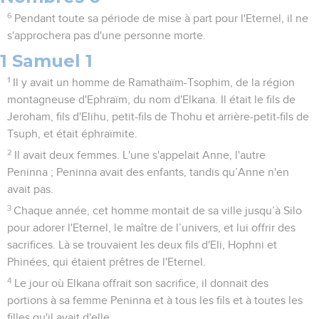
6
Pendant toute sa période de mise à part pour l'Eternel, il ne
s'approchera pas d'une personne morte.
1 Samuel 1
1
Il y avait un homme de Ramathaïm-Tsophim, de la région
montagneuse d'Ephraïm, du nom d'Elkana. Il était le fils de
Jeroham, fils d'Elihu, petit-fils de Thohu et arrière-petit-fils de
Tsuph, et était éphraïmite.
2
Il avait deux femmes. L'une s'appelait Anne, l'autre
Peninna ; Peninna avait des enfants, tandis qu’Anne n'en
avait pas.
3
Chaque année, cet homme montait de sa ville jusqu’à Silo
pour adorer l'Eternel, le maître de l’univers, et lui offrir des
sacrifices. Là se trouvaient les deux fils d'Eli, Hophni et
Phinées, qui étaient prêtres de l'Eternel.
4
Le jour où Elkana offrait son sacrifice, il donnait des
portions à sa femme Peninna et à tous les fils et à toutes les
filles qu'il avait d'elle.