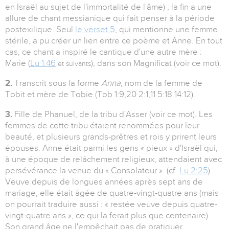
en Israël au sujet de l'immortalité de l'âme) ; la fin a une
allure de chant messianique qui fait penser à la période
postexilique. Seul
le verset 5
, qui mentionne une femme
stérile, a pu créer un lien entre ce poème et Anne. En tout
cas, ce chant a inspiré le cantique d'une autre mère :
Marie (
Lu 1:46
), dans son Magnificat (voir ce mot).
et suivants
2.
Transcrit sous la forme
Anna,
nom de la femme de
Tobit et mère de Tobie (Tob 1:9,20 2:1,11 5:18 14:12).
3.
Fille de Phanuel, de la tribu d'Asser (voir ce mot). Les
femmes de cette tribu étaient renommées pour leur
beauté, et plusieurs grands-prêtres et rois y prirent leurs
épouses. Anne était parmi les gens « pieux » d'Israël qui,
à une époque de relâchement religieux, attendaient avec
persévérance la venue du « Consolateur ». (cf.
Lu 2:25
)
Veuve depuis de longues années après sept ans de
mariage, elle était âgée de quatre-vingt-quatre ans (mais
on pourrait traduire aussi : « restée veuve depuis quatre-
vingt-quatre ans », ce qui la ferait plus que centenaire).
Son grand âge ne l'empêchait pas de pratiquer