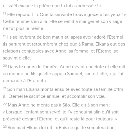
d'Israël exauce la prière que tu lui as adressée ! »
18
Elle répondit : « Que ta servante trouve grâce à tes yeux ! »
Cette femme s'en alla. Elle se remit à manger et son visage
ne fut plus le même.
19
Ils se levèrent de bon matin et, après avoir adoré l'Eternel,
ils partirent et retournèrent chez eux à Rama. Elkana eut des
relations conjugales avec Anne, sa femme, et l'Eternel se
souvint d'elle.
20
Dans le cours de l'année, Anne devint enceinte et elle mit
au monde un fils qu'elle appela Samuel, car, dit-elle, « je l'ai
demandé à l'Eternel ».
21
Son mari Elkana monta ensuite avec toute sa famille offrir
à l'Eternel le sacrifice annuel et accomplir son vœu.
22
Mais Anne ne monta pas à Silo. Elle dit à son mari :
« Lorsque l'enfant sera sevré, je l’y conduirai afin qu'il soit
présenté devant l'Eternel et qu'il reste là pour toujours. »
23
Son mari Elkana lui dit : « Fais ce qui te semblera bon,