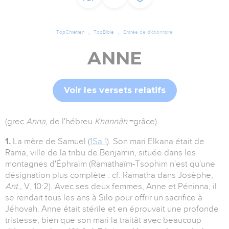
TopChrétien
TopBible
Entrée de dictionnaire
ANNE
Voir les versets relatifs
(grec
Anna,
de l'hébreu
Khannâh
=grâce).
1.
La mère de Samuel (
1Sa 1
). Son mari Elkana était de
Rama, ville de la tribu de Benjamin, située dans les
montagnes d'Éphraïm (Ramathaïm-Tsophim n'est qu'une
désignation plus complète : cf. Ramatha dans Josèphe,
Ant.,
V, 10:2). Avec ses deux femmes, Anne et Péninna, il
se rendait tous les ans à Silo pour offrir un sacrifice à
Jéhovah. Anne était stérile et en éprouvait une profonde
tristesse, bien que son mari la traitât avec beaucoup