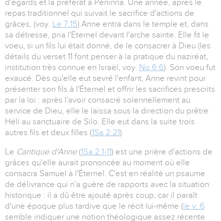
d'égards et la préférât à Péninna. Une année, après le
repas traditionnel qui suivait le sacrifice d'actions de
grâces, (voy.
Le 7:15
) Anne entra dans le temple et, dans
sa détresse, pria l'Éternel devant l'arche sainte. Elle fit le
voeu, si un fils lui était donné, de le consacrer à Dieu (les
détails du verset 11 font penser à la pratique du naziréat,
institution très connue en Israël, voy.
No 6:6
). Son voeu fut
exaucé. Dès qu'elle eut sevré l'enfant, Anne revint pour
présenter son fils à l'Éternel et offrir les sacrifices prescrits
par la loi : après l'avoir consacré solennellement au
service de Dieu, elle le laissa sous la direction du prêtre
Héli au sanctuaire de Silo. Elle eut dans la suite trois
autres fils et deux filles (
1Sa 2:21
).
Le
Cantique d'Anne
(
1Sa 2:1-11
) est une prière d'actions de
grâces qu'elle aurait prononcée au moment où elle
consacra Samuel à l'Éternel. C'est en réalité un psaume
de délivrance qui n'a guère de rapports avec la situation
historique : il a dû être ajouté après coup, car il paraît
d'une époque plus tardive que le récit lui-même (
le v. 6
semble indiquer une notion théologique assez récente