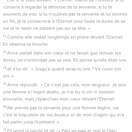
Elle fit le vœu suivant : « Eternel, maître de l’univers, si tu
consens à regarder la détresse de ta servante, si tu te
souviens de moi, si tu n'oublies pas ta servante et lui donnes
un fils, je le consacrerai à l'Eternel pour toute la durée de sa
vie et le rasoir ne passera pas sur sa tête. »
12
Comme elle restait longtemps en prière devant l'Eternel,
Eli observa sa bouche.
13
Anne parlait dans son cœur et ne faisait que remuer les
lèvres, on n'entendait pas sa voix. Eli pensa qu'elle était ivre,
14
et il lui dit : « Jusqu'à quand seras-tu ivre ? Va cuver ton
vin. »
15
Anne répondit : « Ce n’est pas cela, mon seigneur. Je suis
une femme à l’esprit abattu, je n'ai bu ni vin ni boisson
enivrante, mais j'épanchais mon cœur devant l'Eternel.
16
Ne prends pas ta servante pour une femme légère, car
c'est le trop-plein de ma douleur et de mon chagrin qui m'a
fait parler jusqu'à présent. »
17
Eli reprit la parole et dit : « Pars en paix et que le Dieu