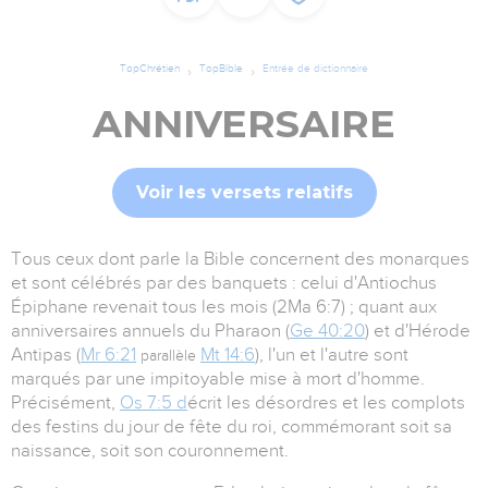
TopChrétien
TopBible
Entrée de dictionnaire
ANNIVERSAIRE
Voir les versets relatifs
Tous ceux dont parle la Bible concernent des monarques
et sont célébrés par des banquets : celui d'Antiochus
Épiphane revenait tous les mois (2Ma 6:7) ; quant aux
anniversaires annuels du Pharaon (
Ge 40:20
) et d'Hérode
Antipas (
Mr 6:21
Mt 14:6
), l'un et l'autre sont
parallèle
marqués par une impitoyable mise à mort d'homme.
Précisément,
Os 7:5 d
écrit les désordres et les complots
des festins du jour de fête du roi, commémorant soit sa
naissance, soit son couronnement.