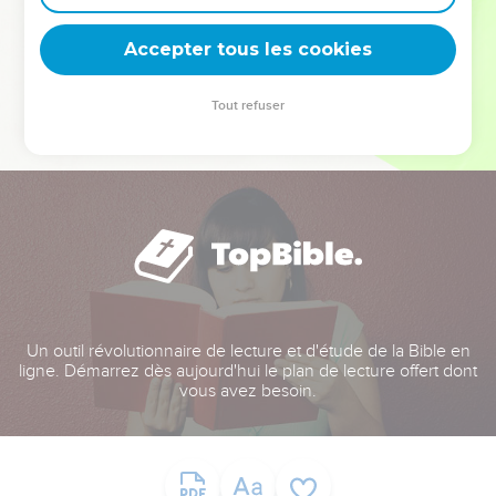
deviennent vos tremplins. Que vous guidiez un ministère, une
équipe, un groupe ou une famille, leur expérience est faite
Accepter tous les cookies
pour vous.
Tout refuser
Je découvre l’événement
Un outil révolutionnaire de lecture et d'étude de la Bible en
ligne. Démarrez dès aujourd'hui le plan de lecture offert dont
vous avez besoin.