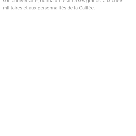
son anniversaire, donna un festin à ses grands, aux chefs
militaires et aux personnalités de la Galilée.