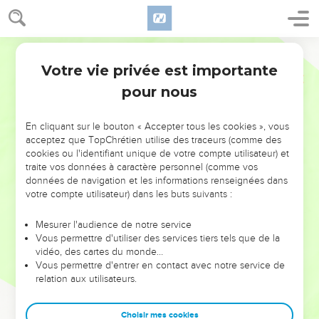
Votre vie privée est importante
pour nous
NE MANQUEZ PAS L’ÉVÉNEMENT
En cliquant sur le bouton « Accepter tous les cookies », vous
DE L’ANNÉE !
acceptez que TopChrétien utilise des traceurs (comme des
cookies ou l'identifiant unique de votre compte utilisateur) et
ET SI LEURS ERREURS POUVAIENT VOUS ÉVITER LES
traite vos données à caractère personnel (comme vos
VOTRES ?
données de navigation et les informations renseignées dans
votre compte utilisateur) dans les buts suivants :
On admire souvent les leaders pour leurs réussites, leur impact,
leur foi ou leur vision. Mais on voit moins les doutes, les erreurs
Mesurer l'audience de notre service
Vous permettre d'utiliser des services tiers tels que de la
et les saisons difficiles qu'ils ont traversés, alors même que ce
vidéo, des cartes du monde…
sont elles qui les ont façonnés.
Vous permettre d'entrer en contact avec notre service de
relation aux utilisateurs.
Dans cette conférence, leaders, entrepreneurs, et responsables
reviennent sur les erreurs marquantes de leur parcours et les
clés pour avancer avec plus de sagesse afin que leurs erreurs
Choisir mes cookies