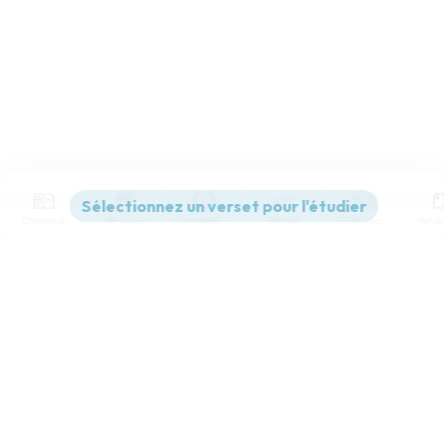
Contenus
Versions
Commentaires
Strong
Dictionnaire
Paramètres de lecture
Afficher les numéros de versets
Mode dyslexique
Désactivé
Simple
Coul
eur