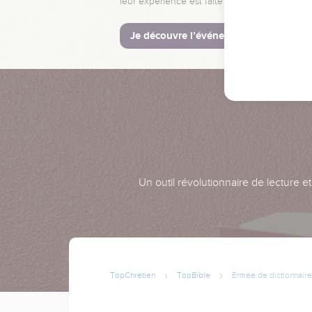
leur expérience est faite pour vous.
Je découvre l’événement
Un outil révolutionnaire de lecture e
TopChrétien
TopBible
Entrée de dictionnaire