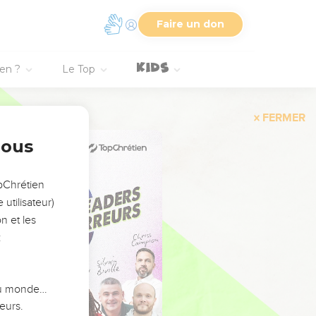
Faire un don
ien ?
Le Top
FERMER
nous
opChrétien
utilisateur)
n et les
:
 du monde…
eurs.