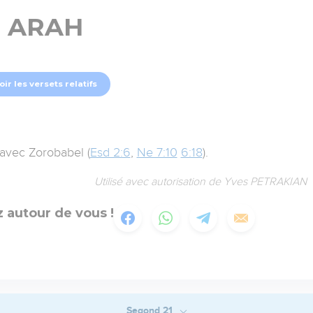
ARAH
oir les versets relatifs
l avec Zorobabel (
Esd 2:6
,
Ne 7:10
6:18
).
Utilisé avec autorisation de Yves PETRAKIAN
 autour de vous !
Segond 21