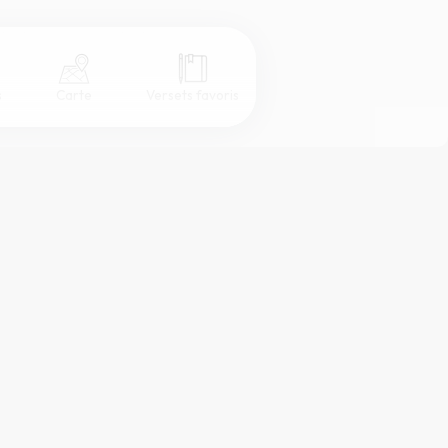
s
Carte
Versets favoris
Coul
eur
Désactivé
Simple
Serif
Sans-serif