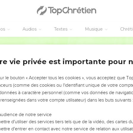
éos
Audios
Textes
Musique
Chrét
re vie privée est importante pour 
NEMENT DE L’ANNÉE !
ÉVITER LES VOTRES ?
sur le bouton « Accepter tous les cookies », vous acceptez que T
traceurs (comme des cookies ou l'identifiant unique de votre compte 
tes, leur impact, leur foi ou leur vision. Mais on voit
s données à caractère personnel (comme vos données de navigatio
fficiles qu'ils ont traversés, alors même que ce sont
 renseignées dans votre compte utilisateur) dans les buts suivants 
audience de notre service
s, et responsables reviennent sur les erreurs
 avancer avec plus de sagesse afin que leurs erreurs
ttre d'utiliser des services tiers tels que de la vidéo, des cartes
un ministère, une équipe, un groupe ou une famille,
ttre d'entrer en contact avec notre service de relation aux utilisat