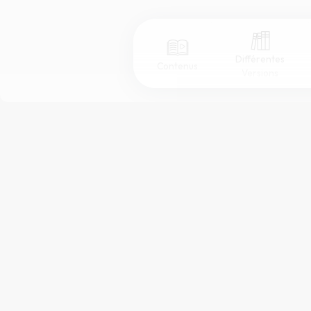
Différentes
Contenus
Versions
Afficher les numéros de versets
Mode dyslexique
Police d'écriture