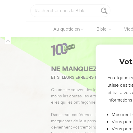
Au quotidien
Bible
Vid
Vot
NE MANQUEZ PAS L’ÉVÉ
ET SI LEURS ERREURS POUVAIENT VOUS 
En cliquant 
utilise des 
On admire souvent les leaders pour leurs réussi
et traite vo
moins les doutes, les erreurs et les saisons di
informations
elles qui les ont façonnés.
Mesurer l'
Dans cette conférence, leaders, entrepreneur
marquantes de leur parcours et les clés pour
Vous perme
deviennent vos tremplins. Que vous guidiez 
Vous perme