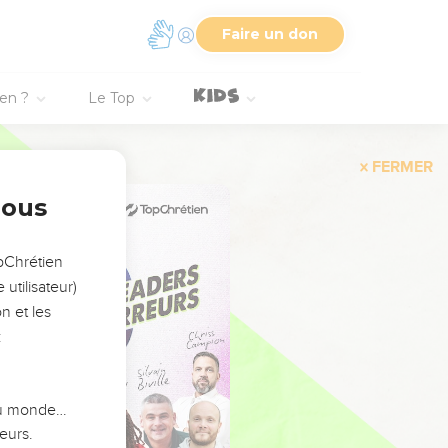
Faire un don
ien ?
Le Top
FERMER
nous
opChrétien
utilisateur)
n et les
:
 du monde…
eurs.