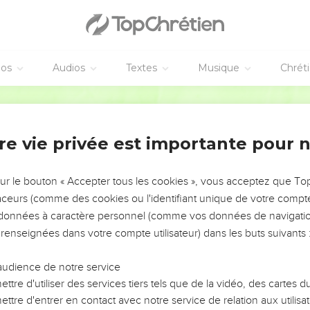
éos
Audios
Textes
Musique
Chrét
re vie privée est importante pour 
NEMENT DE L’ANNÉE !
ÉVITER LES VOTRES ?
sur le bouton « Accepter tous les cookies », vous acceptez que T
traceurs (comme des cookies ou l'identifiant unique de votre compte 
tes, leur impact, leur foi ou leur vision. Mais on voit
s données à caractère personnel (comme vos données de navigatio
fficiles qu'ils ont traversés, alors même que ce sont
 renseignées dans votre compte utilisateur) dans les buts suivants 
audience de notre service
s, et responsables reviennent sur les erreurs
 avancer avec plus de sagesse afin que leurs erreurs
ttre d'utiliser des services tiers tels que de la vidéo, des cartes
un ministère, une équipe, un groupe ou une famille,
ttre d'entrer en contact avec notre service de relation aux utilisat