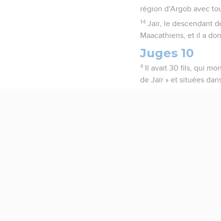
région d'Argob avec tou
14
Jaïr, le descendant d
Maacathiens, et il a do
Juges 10
4
Il avait 30 fils, qui 
de Jaïr » et situées dan