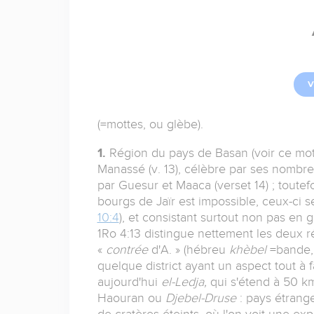
V
(=mottes, ou glèbe).
1.
Région du pays de Basan (voir ce mot),
Manassé (v. 13), célèbre par ses nombreu
par Guesur et Maaca (verset 14) ; toutefo
bourgs de Jaïr est impossible, ceux-ci 
10:4
), et consistant surtout non pas en
1Ro 4:13 distingue nettement les deux r
«
contrée
d'A. » (hébreu
khèbel
=bande, 
quelque district ayant un aspect tout à f
aujourd'hui
el-Ledja,
qui s'étend à 50 k
Haouran ou
Djebel-Druse
: pays étrange
de cratères éteints, où l'on voit une ex