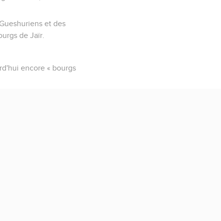
s Gueshuriens et des
urgs de Jaïr.
urd'hui encore « bourgs