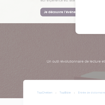
leur expérience est faite pour vous.
Je découvre l’événement
Un outil révolutionnaire de lecture e
TopChrétien
TopBible
Entrée de dictionnaire