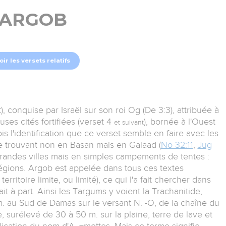
ARGOB
oir les versets relatifs
 conquise par Israël sur son roi Og (De 3:3), attribuée à
ses cités fortifiées (verset 4
), bornée à l'Ouest
et suivant
is l'identification que ce verset semble en faire avec les
se trouvant non en Basan mais en Galaad (
No 32:11
,
Jug
 grandes villes mais en simples campements de tentes :
égions. Argob est appelée dans tous ces textes
territoire limite, ou limité), ce qui l'a fait chercher dans
ait à part. Ainsi les Targums y voient la Trachanitide,
m. au Sud de Damas sur le versant N. -O, de la chaîne du
, surélevé de 30 à 50 m. sur la plaine, terre de lave et
plication du nom d'A. =mottes. Mais ce terme signifie