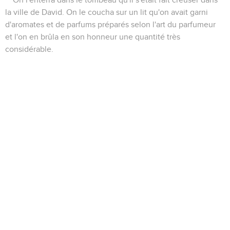
On l'enterra dans le tombeau qu'il s'était fait creuser dans
la ville de David. On le coucha sur un lit qu'on avait garni
d'aromates et de parfums préparés selon l'art du parfumeur
et l'on en brûla en son honneur une quantité très
considérable.