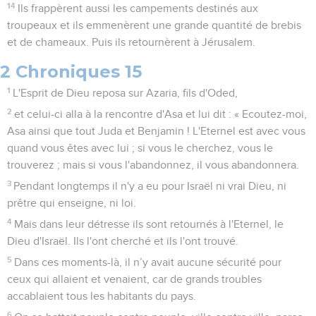
14
Ils frappèrent aussi les campements destinés aux
troupeaux et ils emmenèrent une grande quantité de brebis
et de chameaux. Puis ils retournèrent à Jérusalem.
2 Chroniques 15
1
L'Esprit de Dieu reposa sur Azaria, fils d'Oded,
2
et celui-ci alla à la rencontre d'Asa et lui dit : « Ecoutez-moi,
Asa ainsi que tout Juda et Benjamin ! L'Eternel est avec vous
quand vous êtes avec lui ; si vous le cherchez, vous le
trouverez ; mais si vous l'abandonnez, il vous abandonnera.
3
Pendant longtemps il n'y a eu pour Israël ni vrai Dieu, ni
prêtre qui enseigne, ni loi.
4
Mais dans leur détresse ils sont retournés à l'Eternel, le
Dieu d'Israël. Ils l'ont cherché et ils l'ont trouvé.
5
Dans ces moments-là, il n’y avait aucune sécurité pour
ceux qui allaient et venaient, car de grands troubles
accablaient tous les habitants du pays.
6