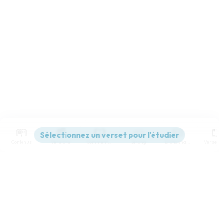
Contenus
Versions
Commentaires
Strong
Dictionnaire
Paramètres de lecture
Afficher les numéros de versets