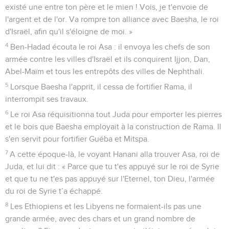
existé une entre ton père et le mien ! Vois, je t'envoie de
l'argent et de l'or. Va rompre ton alliance avec Baesha, le roi
d'Israël, afin qu'il s'éloigne de moi. »
4
Ben-Hadad écouta le roi Asa : il envoya les chefs de son
armée contre les villes d'Israël et ils conquirent Ijjon, Dan,
Abel-Maïm et tous les entrepôts des villes de Nephthali.
5
Lorsque Baesha l'apprit, il cessa de fortifier Rama, il
interrompit ses travaux.
6
Le roi Asa réquisitionna tout Juda pour emporter les pierres
et le bois que Baesha employait à la construction de Rama. Il
s'en servit pour fortifier Guéba et Mitspa.
7
A cette époque-là, le voyant Hanani alla trouver Asa, roi de
Juda, et lui dit : « Parce que tu t'es appuyé sur le roi de Syrie
et que tu ne t'es pas appuyé sur l'Eternel, ton Dieu, l'armée
du roi de Syrie t’a échappé.
8
Les Ethiopiens et les Libyens ne formaient-ils pas une
grande armée, avec des chars et un grand nombre de