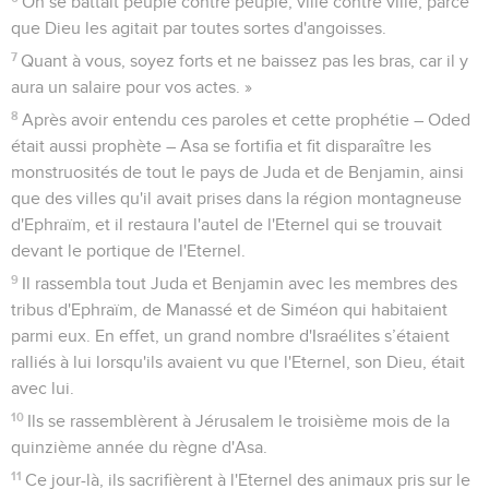
On se battait peuple contre peuple, ville contre ville, parce
que Dieu les agitait par toutes sortes d'angoisses.
7
Quant à vous, soyez forts et ne baissez pas les bras, car il y
aura un salaire pour vos actes. »
8
Après avoir entendu ces paroles et cette prophétie – Oded
était aussi prophète – Asa se fortifia et fit disparaître les
monstruosités de tout le pays de Juda et de Benjamin, ainsi
que des villes qu'il avait prises dans la région montagneuse
d'Ephraïm, et il restaura l'autel de l'Eternel qui se trouvait
devant le portique de l'Eternel.
9
Il rassembla tout Juda et Benjamin avec les membres des
tribus d'Ephraïm, de Manassé et de Siméon qui habitaient
parmi eux. En effet, un grand nombre d'Israélites s’étaient
ralliés à lui lorsqu'ils avaient vu que l'Eternel, son Dieu, était
avec lui.
10
Ils se rassemblèrent à Jérusalem le troisième mois de la
quinzième année du règne d'Asa.
11
Ce jour-là, ils sacrifièrent à l'Eternel des animaux pris sur le