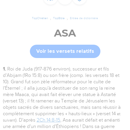
TopChrétien
TopBible
Entrée de dictionnaire
ASA
Voir les versets relatifs
1.
Roi de Juda (917-876 environ), successeur et fils
d'Abijam (1Ro 15:8) ou son frère (comp. les versets 18 et
10). Grand fut son zèle réformateur pour le culte de
l'Éternel ; il alla jusqu'à destituer de son rang la reine
mère Maaca, qui avait fait élever une statue à Astarté
(verset 13) ; il fit ramener au Temple de Jérusalem les
objets sacrés de divers sanctuaires, mais sans réussir à
complètement supprimer les « hauts-lieux » (verset 14
et
). D'après
2Ch 14:8-15
, Asa aurait défait et anéanti
suivant
une armée d'un million d'Éthiopiens ! Dans sa guerre