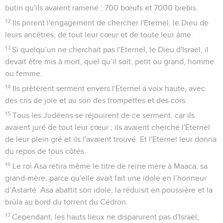
butin qu'ils avaient ramené : 700 bœufs et 7000 brebis.
12
Ils prirent l'engagement de chercher l'Eternel, le Dieu de
leurs ancêtres, de tout leur cœur et de toute leur âme.
13
Si quelqu’un ne cherchait pas l'Eternel, le Dieu d'Israël, il
devait être mis à mort, quel qu’il soit, petit ou grand, homme
ou femme.
14
Ils prêtèrent serment envers l'Eternel à voix haute, avec
des cris de joie et au son des trompettes et des cors.
15
Tous les Judéens se réjouirent de ce serment, car ils
avaient juré de tout leur cœur ; ils avaient cherché l'Eternel
de leur plein gré et ils l'avaient trouvé. Et l'Eternel leur donna
du repos de tous côtés.
16
Le roi Asa retira même le titre de reine mère à Maaca, sa
grand-mère, parce qu'elle avait fait une idole en l’honneur
d’Astarté. Asa abattit son idole, la réduisit en poussière et la
brûla au bord du torrent du Cédron.
17
Cependant, les hauts lieux ne disparurent pas d'Israël,