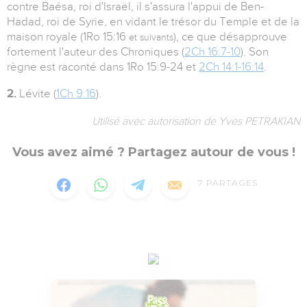
contre Baésa, roi d'Israël, il s'assura l'appui de Ben-
Hadad, roi de Syrie, en vidant le trésor du Temple et de la
maison royale (1Ro 15:16
), ce que désapprouve
et suivants
fortement l'auteur des Chroniques (
2Ch 16:7-10
). Son
règne est raconté dans 1Ro 15:9-24 et
2Ch 14:1-16:14
.
2.
Lévite (
1Ch 9:16
).
Utilisé avec autorisation de Yves PETRAKIAN
Vous avez aimé ? Partagez autour de vous !
7
PARTAGES