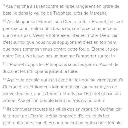
9
Asa marcha à sa rencontre et ils se rangèrent en ordre de
bataille dans la vallée de Tsephata, près de Marésha.
10
Asa fit appel à l'Eternel, son Dieu, et dit : « Eternel, toi seul
peux secourir celui qui a beaucoup de force comme celui
qui n’en a pas. Viens à notre aide, Eternel, notre Dieu, car
c'est sur toi que nous nous appuyons et c’est en ton nom
que nous sommes venus contre cette foule. Eternel, tu es
notre Dieu. Ne laisse pas un homme l'emporter sur toi ! »
11
L'Eternel frappa les Ethiopiens sous les yeux d’Asa et de
Juda, et les Ethiopiens prirent la fuite.
12
Asa et le peuple qui était avec lui les poursuivirent jusqu'à
Guérar et les Ethiopiens tombèrent sans aucun moyen de
sauver leur vie, car ils furent détruits par l'Eternel et par son
armée. Asa et son peuple firent un très grand butin.
13
Ils conquirent toutes les villes des environs de Guérar, car
la terreur de l'Eternel s'était emparée d'elles, et ils les
pillèrent toutes, car elles contenaient un butin considérable.