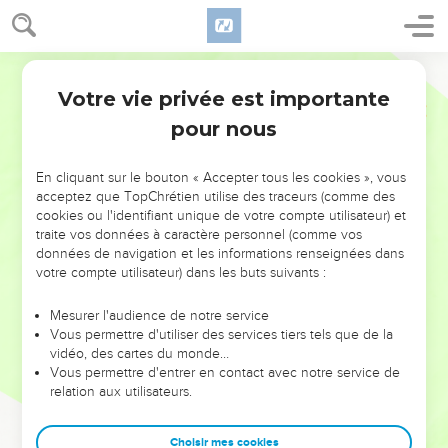
Votre vie privée est importante
pour nous
NE MANQUEZ PAS L’ÉVÉNEMENT
En cliquant sur le bouton « Accepter tous les cookies », vous
DE L’ANNÉE !
acceptez que TopChrétien utilise des traceurs (comme des
cookies ou l'identifiant unique de votre compte utilisateur) et
ET SI LEURS ERREURS POUVAIENT VOUS ÉVITER LES
traite vos données à caractère personnel (comme vos
VOTRES ?
données de navigation et les informations renseignées dans
votre compte utilisateur) dans les buts suivants :
On admire souvent les leaders pour leurs réussites, leur impact,
leur foi ou leur vision. Mais on voit moins les doutes, les erreurs
Mesurer l'audience de notre service
Vous permettre d'utiliser des services tiers tels que de la
et les saisons difficiles qu'ils ont traversés, alors même que ce
vidéo, des cartes du monde…
sont elles qui les ont façonnés.
Vous permettre d'entrer en contact avec notre service de
relation aux utilisateurs.
Dans cette conférence, leaders, entrepreneurs, et responsables
reviennent sur les erreurs marquantes de leur parcours et les
clés pour avancer avec plus de sagesse afin que leurs erreurs
Choisir mes cookies