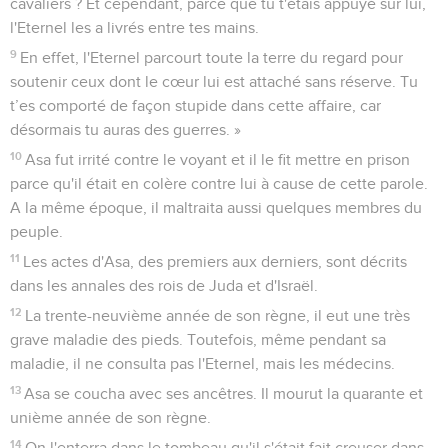
cavaliers ? Et cependant, parce que tu t'étais appuyé sur lui,
l'Eternel les a livrés entre tes mains.
9
En effet, l'Eternel parcourt toute la terre du regard pour
soutenir ceux dont le cœur lui est attaché sans réserve. Tu
t’es comporté de façon stupide dans cette affaire, car
désormais tu auras des guerres. »
10
Asa fut irrité contre le voyant et il le fit mettre en prison
parce qu'il était en colère contre lui à cause de cette parole.
A la même époque, il maltraita aussi quelques membres du
peuple.
11
Les actes d'Asa, des premiers aux derniers, sont décrits
dans les annales des rois de Juda et d'Israël.
12
La trente-neuvième année de son règne, il eut une très
grave maladie des pieds. Toutefois, même pendant sa
maladie, il ne consulta pas l'Eternel, mais les médecins.
13
Asa se coucha avec ses ancêtres. Il mourut la quarante et
unième année de son règne.
14