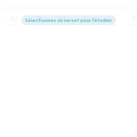
Contenus
Versions
Commentaires
Strong
Dictionnaire
Paramètres de lecture
Afficher les numéros de versets
Mode dyslexique
Désactivé
Simple
Coul
eur
Police d'écriture
Serif
Sans-serif
Taille de texte