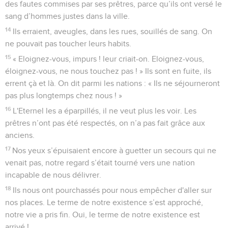
des fautes commises par ses prêtres, parce qu’ils ont versé le
sang d’hommes justes dans la ville.
14
Ils erraient, aveugles, dans les rues, souillés de sang. On
ne pouvait pas toucher leurs habits.
15
« Eloignez-vous, impurs ! leur criait-on. Eloignez-vous,
éloignez-vous, ne nous touchez pas ! » Ils sont en fuite, ils
errent çà et là. On dit parmi les nations : « Ils ne séjourneront
pas plus longtemps chez nous ! »
16
L'Eternel les a éparpillés, il ne veut plus les voir. Les
prêtres n’ont pas été respectés, on n’a pas fait grâce aux
anciens.
17
Nos yeux s’épuisaient encore à guetter un secours qui ne
venait pas, notre regard s’était tourné vers une nation
incapable de nous délivrer.
18
Ils nous ont pourchassés pour nous empêcher d'aller sur
nos places. Le terme de notre existence s’est approché,
notre vie a pris fin. Oui, le terme de notre existence est
arrivé !