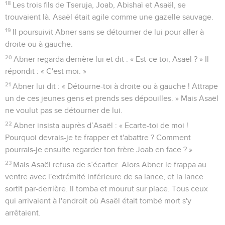
18
Les trois fils de Tseruja, Joab, Abishaï et Asaël, se
trouvaient là. Asaël était agile comme une gazelle sauvage.
19
Il poursuivit Abner sans se détourner de lui pour aller à
droite ou à gauche.
20
Abner regarda derrière lui et dit : « Est-ce toi, Asaël ? » Il
répondit : « C'est moi. »
21
Abner lui dit : « Détourne-toi à droite ou à gauche ! Attrape
un de ces jeunes gens et prends ses dépouilles. » Mais Asaël
ne voulut pas se détourner de lui.
22
Abner insista auprès d’Asaël : « Ecarte-toi de moi !
Pourquoi devrais-je te frapper et t'abattre ? Comment
pourrais-je ensuite regarder ton frère Joab en face ? »
23
Mais Asaël refusa de s’écarter. Alors Abner le frappa au
ventre avec l'extrémité inférieure de sa lance, et la lance
sortit par-derrière. Il tomba et mourut sur place. Tous ceux
qui arrivaient à l'endroit où Asaël était tombé mort s'y
arrêtaient.