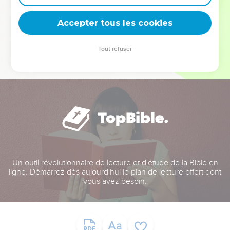
deviennent vos tremplins. Que vous guidiez un ministère, une
équipe, un groupe ou une famille, leur expérience est faite
Accepter tous les cookies
pour vous.
Tout refuser
Je découvre l’événement
Un outil révolutionnaire de lecture et d'étude de la Bible en
ligne. Démarrez dès aujourd'hui le plan de lecture offert dont
vous avez besoin.