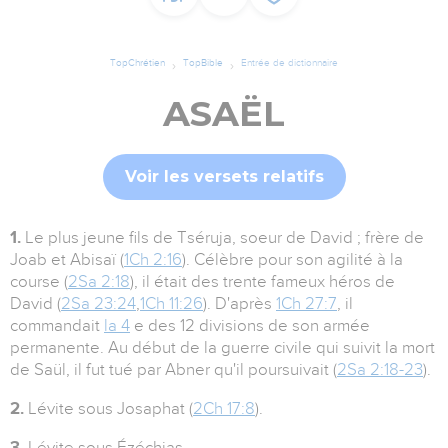
TopChrétien
TopBible
Entrée de dictionnaire
ASAËL
Voir les versets relatifs
1.
Le plus jeune fils de Tséruja, soeur de David ; frère de
Joab et Abisaï (
1Ch 2:16
). Célèbre pour son agilité à la
course (
2Sa 2:18
), il était des trente fameux héros de
David (
2Sa 23:24
,
1Ch 11:26
). D'après
1Ch 27:7
, il
commandait
la 4
e des 12 divisions de son armée
permanente. Au début de la guerre civile qui suivit la mort
de Saül, il fut tué par Abner qu'il poursuivait (
2Sa 2:18-23
).
2.
Lévite sous Josaphat (
2Ch 17:8
).
3.
Lévite sous Ézéchias.