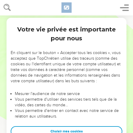
Votre vie privée est importante
pour nous
NE MANQUEZ PAS L’ÉVÉNEMENT
En cliquant sur le bouton « Accepter tous les cookies », vous
DE L’ANNÉE !
acceptez que TopChrétien utilise des traceurs (comme des
cookies ou l'identifiant unique de votre compte utilisateur) et
ET SI LEURS ERREURS POUVAIENT VOUS ÉVITER LES
traite vos données à caractère personnel (comme vos
VOTRES ?
données de navigation et les informations renseignées dans
votre compte utilisateur) dans les buts suivants :
On admire souvent les leaders pour leurs réussites, leur impact,
leur foi ou leur vision. Mais on voit moins les doutes, les erreurs
Mesurer l'audience de notre service
Vous permettre d'utiliser des services tiers tels que de la
et les saisons difficiles qu'ils ont traversés, alors même que ce
vidéo, des cartes du monde…
sont elles qui les ont façonnés.
Vous permettre d'entrer en contact avec notre service de
relation aux utilisateurs.
Dans cette conférence, leaders, entrepreneurs, et responsables
reviennent sur les erreurs marquantes de leur parcours et les
clés pour avancer avec plus de sagesse afin que leurs erreurs
Choisir mes cookies