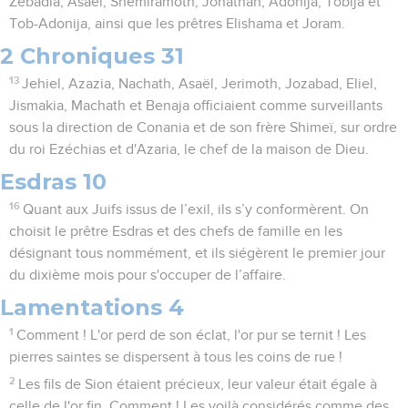
Zebadia, Asaël, Shemiramoth, Jonathan, Adonija, Tobija et
Tob-Adonija, ainsi que les prêtres Elishama et Joram.
2 Chroniques 31
13
Jehiel, Azazia, Nachath, Asaël, Jerimoth, Jozabad, Eliel,
Jismakia, Machath et Benaja officiaient comme surveillants
sous la direction de Conania et de son frère Shimeï, sur ordre
du roi Ezéchias et d'Azaria, le chef de la maison de Dieu.
Esdras 10
16
Quant aux Juifs issus de l’exil, ils s’y conformèrent. On
choisit le prêtre Esdras et des chefs de famille en les
désignant tous nommément, et ils siégèrent le premier jour
du dixième mois pour s'occuper de l’affaire.
Lamentations 4
1
Comment ! L'or perd de son éclat, l'or pur se ternit ! Les
pierres saintes se dispersent à tous les coins de rue !
2
Les fils de Sion étaient précieux, leur valeur était égale à
celle de l'or fin. Comment ! Les voilà considérés comme des