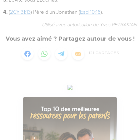
4.
(
2Ch 31:13
) Père d'un Jonathan (
Esd 10:16
).
Utilisé avec autorisation de Yves PETRAKIAN
Vous avez aimé ? Partagez autour de vous !
121
PARTAGES