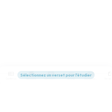
Contenus
Versions
Commentaires
Strong
Dictionnaire
Paramètres de lecture
Afficher les numéros de versets