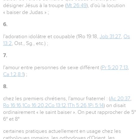
désigner Jésus à la troupe (
Mt 26:49
), d'où la locution
« baiser de Judas » ;
6.
l'adoration idolâtre et coupable (1Ro 19:18,
Job 31:27
,
Os
13:2
, Ost., Sg., etc.) ;
7.
l'amour entre personnes de sexe différent (
Pr 5:20
7:13
,
Ca 1:2
,
8:1
) ;
8.
chez les premiers chrétiens, l'amour fraternel : (
Ac 20:37
,
Ro 16:16
,
1Co 16:20
,
2Co 13:12
,
1Th 5:26
,
1Pi 5:14
) on disait
ordinairement « le saint baiser ». On peut rapprocher de 5°
6° et 8°
certaines pratiques actuellement en usage chez les
catholiques romains, les orthodoxes d'Orient, les