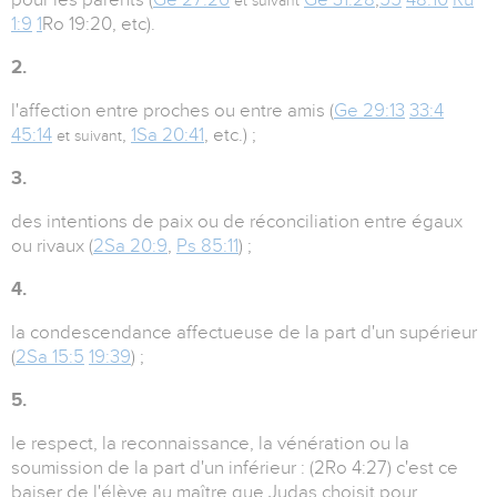
et suivant
1:9
1
Ro 19:20, etc).
2.
l'affection entre proches ou entre amis (
Ge 29:13
33:4
45:14
,
1Sa 20:41
, etc.) ;
et suivant
3.
des intentions de paix ou de réconciliation entre égaux
ou rivaux (
2Sa 20:9
,
Ps 85:11
) ;
4.
la condescendance affectueuse de la part d'un supérieur
(
2Sa 15:5
19:39
) ;
5.
le respect, la reconnaissance, la vénération ou la
soumission de la part d'un inférieur : (2Ro 4:27) c'est ce
baiser de l'élève au maître que Judas choisit pour