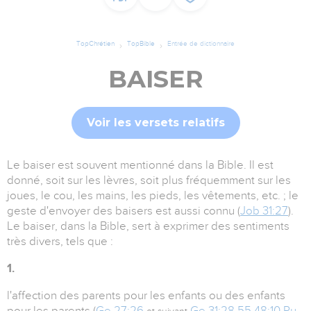
TopChrétien
TopBible
Entrée de dictionnaire
BAISER
Voir les versets relatifs
Le baiser est souvent mentionné dans la Bible. Il est
donné, soit sur les lèvres, soit plus fréquemment sur les
joues, le cou, les mains, les pieds, les vêtements, etc. ; le
geste d'envoyer des baisers est aussi connu (
Job 31:27
).
Le baiser, dans la Bible, sert à exprimer des sentiments
très divers, tels que :
1.
l'affection des parents pour les enfants ou des enfants
pour les parents (
Ge 27:26
Ge 31:28
,
55
48:10
Ru