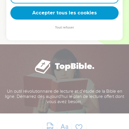
deviennent vos tremplins. Que vous guidiez un ministère, une
équipe, un groupe ou une famille, leur expérience est faite
Accepter tous les cookies
pour vous.
Tout refuser
Je découvre l’événement
Un outil révolutionnaire de lecture et d'étude de la Bible en
ligne. Démarrez dès aujourd'hui le plan de lecture offert dont
vous avez besoin.