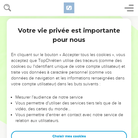
Votre vie privée est importante
pour nous
NE MANQUEZ PAS L’ÉVÉNEMENT
En cliquant sur le bouton « Accepter tous les cookies », vous
DE L’ANNÉE !
acceptez que TopChrétien utilise des traceurs (comme des
cookies ou l'identifiant unique de votre compte utilisateur) et
ET SI LEURS ERREURS POUVAIENT VOUS ÉVITER LES
traite vos données à caractère personnel (comme vos
VOTRES ?
données de navigation et les informations renseignées dans
votre compte utilisateur) dans les buts suivants :
On admire souvent les leaders pour leurs réussites, leur impact,
leur foi ou leur vision. Mais on voit moins les doutes, les erreurs
Mesurer l'audience de notre service
Vous permettre d'utiliser des services tiers tels que de la
et les saisons difficiles qu'ils ont traversés, alors même que ce
vidéo, des cartes du monde…
sont elles qui les ont façonnés.
Vous permettre d'entrer en contact avec notre service de
relation aux utilisateurs.
Dans cette conférence, leaders, entrepreneurs, et responsables
reviennent sur les erreurs marquantes de leur parcours et les
clés pour avancer avec plus de sagesse afin que leurs erreurs
Choisir mes cookies