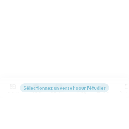
Contenus
Versions
Commentaires
Strong
Dictionnaire
Paramètres de lecture
Afficher les numéros de versets