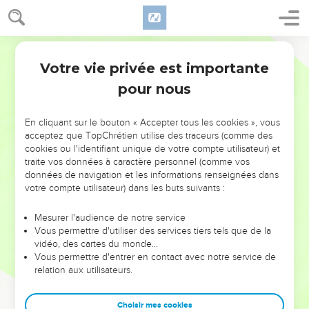
Votre vie privée est importante
pour nous
NE MANQUEZ PAS L’ÉVÉNEMENT
En cliquant sur le bouton « Accepter tous les cookies », vous
DE L’ANNÉE !
acceptez que TopChrétien utilise des traceurs (comme des
cookies ou l'identifiant unique de votre compte utilisateur) et
ET SI LEURS ERREURS POUVAIENT VOUS ÉVITER LES
traite vos données à caractère personnel (comme vos
VOTRES ?
données de navigation et les informations renseignées dans
votre compte utilisateur) dans les buts suivants :
On admire souvent les leaders pour leurs réussites, leur impact,
leur foi ou leur vision. Mais on voit moins les doutes, les erreurs
Mesurer l'audience de notre service
Vous permettre d'utiliser des services tiers tels que de la
et les saisons difficiles qu'ils ont traversés, alors même que ce
vidéo, des cartes du monde…
sont elles qui les ont façonnés.
Vous permettre d'entrer en contact avec notre service de
relation aux utilisateurs.
Dans cette conférence, leaders, entrepreneurs, et responsables
reviennent sur les erreurs marquantes de leur parcours et les
clés pour avancer avec plus de sagesse afin que leurs erreurs
Choisir mes cookies