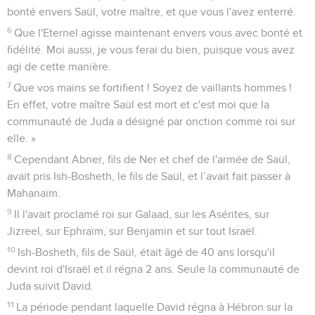
bonté envers Saül, votre maître, et que vous l'avez enterré.
6
Que l'Eternel agisse maintenant envers vous avec bonté et
fidélité. Moi aussi, je vous ferai du bien, puisque vous avez
agi de cette manière.
7
Que vos mains se fortifient ! Soyez de vaillants hommes !
En effet, votre maître Saül est mort et c'est moi que la
communauté de Juda a désigné par onction comme roi sur
elle. »
8
Cependant Abner, fils de Ner et chef de l'armée de Saül,
avait pris Ish-Bosheth, le fils de Saül, et l’avait fait passer à
Mahanaïm.
9
Il l'avait proclamé roi sur Galaad, sur les Asérites, sur
Jizreel, sur Ephraïm, sur Benjamin et sur tout Israël.
10
Ish-Bosheth, fils de Saül, était âgé de 40 ans lorsqu'il
devint roi d'Israël et il régna 2 ans. Seule la communauté de
Juda suivit David.
11
La période pendant laquelle David régna à Hébron sur la