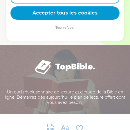
deviennent vos tremplins. Que vous guidiez un ministère, une
équipe, un groupe ou une famille, leur expérience est faite
Accepter tous les cookies
pour vous.
Tout refuser
Je découvre l’événement
Un outil révolutionnaire de lecture et d'étude de la Bible en
ligne. Démarrez dès aujourd'hui le plan de lecture offert dont
vous avez besoin.