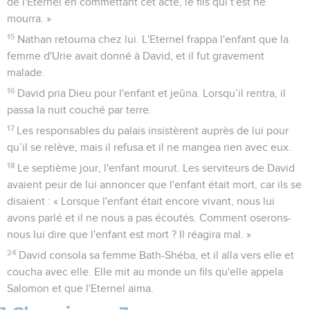
de l'Eternel en commettant cet acte, le fils qui t'est né
mourra. »
15
Nathan retourna chez lui. L'Eternel frappa l'enfant que la
femme d'Urie avait donné à David, et il fut gravement
malade.
16
David pria Dieu pour l'enfant et jeûna. Lorsqu’il rentra, il
passa la nuit couché par terre.
17
Les responsables du palais insistèrent auprès de lui pour
qu’il se relève, mais il refusa et il ne mangea rien avec eux.
18
Le septième jour, l'enfant mourut. Les serviteurs de David
avaient peur de lui annoncer que l'enfant était mort, car ils se
disaient : « Lorsque l'enfant était encore vivant, nous lui
avons parlé et il ne nous a pas écoutés. Comment oserons-
nous lui dire que l'enfant est mort ? Il réagira mal. »
24
David consola sa femme Bath-Shéba, et il alla vers elle et
coucha avec elle. Elle mit au monde un fils qu'elle appela
Salomon et que l'Eternel aima.