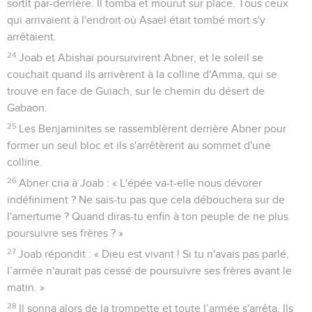
sortit par-derrière. Il tomba et mourut sur place. Tous ceux
qui arrivaient à l'endroit où Asaël était tombé mort s'y
arrêtaient.
24
Joab et Abishaï poursuivirent Abner, et le soleil se
couchait quand ils arrivèrent à la colline d'Amma, qui se
trouve en face de Guiach, sur le chemin du désert de
Gabaon.
25
Les Benjaminites se rassemblèrent derrière Abner pour
former un seul bloc et ils s'arrêtèrent au sommet d'une
colline.
26
Abner cria à Joab : « L'épée va-t-elle nous dévorer
indéfiniment ? Ne sais-tu pas que cela débouchera sur de
l'amertume ? Quand diras-tu enfin à ton peuple de ne plus
poursuivre ses frères ? »
27
Joab répondit : « Dieu est vivant ! Si tu n'avais pas parlé,
l’armée n'aurait pas cessé de poursuivre ses frères avant le
matin. »
28
Il sonna alors de la trompette et toute l’armée s'arrêta. Ils