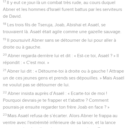
17
Il y eut ce jour-là un combat très rude, au cours duquel
Abner et les hommes d'Israël furent battus par les serviteurs
de David.
18
Les trois fils de Tseruja, Joab, Abishaï et Asaël, se
trouvaient là. Asaël était agile comme une gazelle sauvage.
19
Il poursuivit Abner sans se détourner de lui pour aller à
droite ou à gauche.
20
Abner regarda derrière lui et dit : « Est-ce toi, Asaël ? » Il
répondit : « C'est moi. »
21
Abner lui dit : « Détourne-toi à droite ou à gauche ! Attrape
un de ces jeunes gens et prends ses dépouilles. » Mais Asaël
ne voulut pas se détourner de lui.
22
Abner insista auprès d’Asaël : « Ecarte-toi de moi !
Pourquoi devrais-je te frapper et t'abattre ? Comment
pourrais-je ensuite regarder ton frère Joab en face ? »
23
Mais Asaël refusa de s’écarter. Alors Abner le frappa au
ventre avec l'extrémité inférieure de sa lance, et la lance