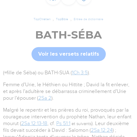
TopChrétien
TopBible
Entrée de dictionnaire
BATH-SÉBA
Voir les versets relatifs
(=fille de Séba) ou BATH-SUA (
1Ch 3:5
).
Femme d'Urie, le Héthien ou Hittite ; David la fit enlever,
et après l'adultère se débarrassa criminellement d'Urie
pour l'épouser (
2Sa 2
).
Malgré le repentir et les prières du roi, provoqués par la
courageuse intervention du prophète Nathan, leur enfant
mourut (
2Sa 12:13-18
, cf.
Ps 51:1
). Leur deuxième
et suivants
fils devait succéder à David : Salomon (
2Sa 12:24
) ;
lorsqu'Adonija tenta d'usurper le trône, Nathan décida