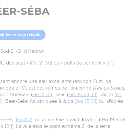
ÉER-SÉBA
oir les versets relatifs
 Sud-S. -O. d'Hébron.
ts des sept » (
Ge 21:30
) ou « puits du serment » (
Ge
ssent encore une eau excellente (environ 13 m. de
 un peu à l'Ouest des ruines de l'ancienne
(Tell-es-Sebaa)
 avec Abraham (
Ge 21:31
), Isaac (
Ge 26:23
,
33
), Jacob (
Ge
1
), Béer-Séba fut attribuée à Juda (
Jos 15:28
) ou, d'après
-SÉBA (
1Sa 8:2
), où arriva Élie fuyant Jézabel (1Ro 19:3) et
 12:1). La ville était le point extrême S. de la terre