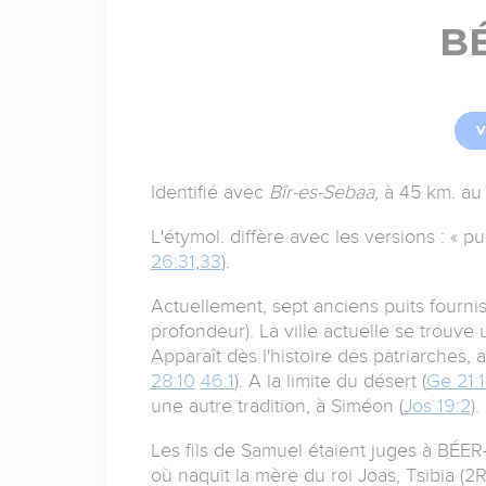
B
V
Identifié avec
Bîr-es-Sebaa,
à 45 km. au
L'étymol. diffère avec les versions : « pui
26:31
,
33
).
Actuellement, sept anciens puits fourni
profondeur). La ville actuelle se trouve
Apparaît dès l'histoire des patriarches,
28:10
46:1
). A la limite du désert (
Ge 21:1
une autre tradition, à Siméon (
Jos 19:2
).
Les fils de Samuel étaient juges à BÉER
où naquit la mère du roi Joas, Tsibia (2Ro