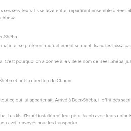
 ses serviteurs. Ils se levèrent et repartirent ensemble à Beer-S
r-Shéba.
er-Shéba.
 matin et se prêtèrent mutuellement serment. Isaac les laissa parti
iba. C'est pourquoi on a donné à la ville le nom de Beer-Shéba, ju
Shéba et prit la direction de Charan.
 tout ce qui lui appartenait. Arrivé à Beer-Shéba, il offrit des sac
a. Les fils d'Israël installèrent leur père Jacob avec leurs enfan
raon avait envoyés pour les transporter.