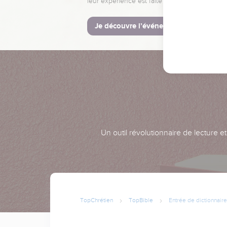
leur expérience est faite pour vous.
Je découvre l’événement
Un outil révolutionnaire de lecture e
TopChrétien
TopBible
Entrée de dictionnaire