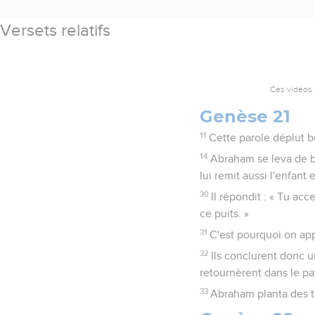
Versets relatifs
Ces vidéos 
Genèse 21
11
Cette parole déplut b
14
Abraham se leva de bo
lui remit aussi l'enfant
30
Il répondit : « Tu ac
ce puits. »
31
C'est pourquoi on app
32
Ils conclurent donc u
retournèrent dans le pay
33
Abraham planta des tam