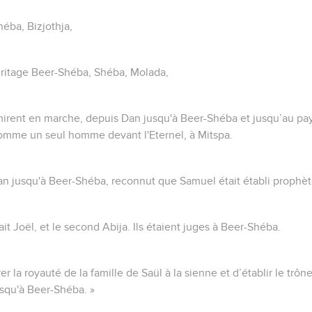
éba, Bizjothja,
héritage Beer-Shéba, Shéba, Molada,
 mirent en marche, depuis Dan jusqu'à Beer-Shéba et jusqu’au pa
comme un seul homme devant l'Eternel, à Mitspa.
an jusqu'à Beer-Shéba, reconnut que Samuel était établi prophète
it Joël, et le second Abija. Ils étaient juges à Beer-Shéba.
rer la royauté de la famille de Saül à la sienne et d’établir le trôn
usqu'à Beer-Shéba. »