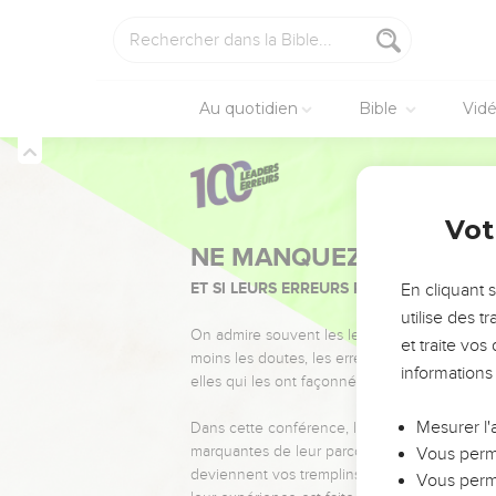
Au quotidien
Bible
Vid
Vot
NE MANQUEZ PAS L’ÉVÉ
ET SI LEURS ERREURS POUVAIENT VOUS 
En cliquant 
utilise des 
On admire souvent les leaders pour leurs réussi
et traite vo
moins les doutes, les erreurs et les saisons di
informations
elles qui les ont façonnés.
Mesurer l'
Dans cette conférence, leaders, entrepreneur
marquantes de leur parcours et les clés pour
Vous perme
deviennent vos tremplins. Que vous guidiez 
Vous perme