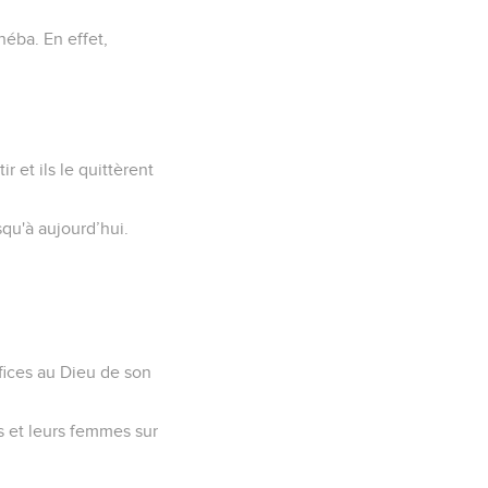
héba. En effet,
r et ils le quittèrent
squ'à aujourd’hui.
rifices au Dieu de son
ts et leurs femmes sur