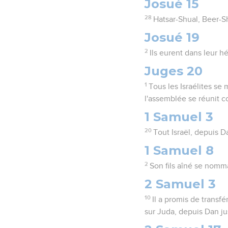
Josué 15
28
Hatsar-Shual, Beer-Sh
Josué 19
2
Ils eurent dans leur 
Juges 20
1
Tous les Israélites se
l'assemblée se réunit 
1 Samuel 3
20
Tout Israël, depuis D
1 Samuel 8
2
Son fils aîné se nomma
2 Samuel 3
10
Il a promis de transfé
sur Juda, depuis Dan j