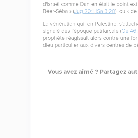
d'Israël comme Dan en était le point ex
Béer-Séba » (
Jug 20:1
,
1Sa 3:20
), ou « d
La vénération qui, en Palestine, s'attacha
signalé dès l'époque patriarcale (
Ge 46:
prophète réagissait alors contre une fo
dieu particulier aux divers centres de pè
Vous avez aimé ? Partagez aut