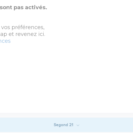
sont pas activés.
 vos préférences,
p et revenez ici.
nces
Segond 21