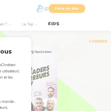
Faire un don
ien ?
Le Top
FERMER
nous
opChrétien
utilisateur)
n et les
:
 du monde…
eurs.