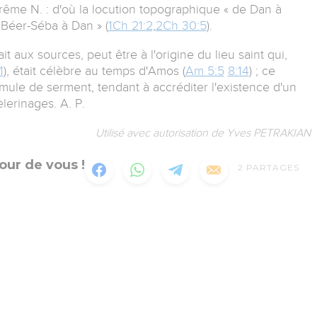
trême N. : d'où la locution topographique « de Dan à
e Béer-Séba à Dan » (
1Ch 21:2
,
2Ch 30:5
).
it aux sources, peut être à l'origine du lieu saint qui,
1
), était célèbre au temps d'Amos (
Am 5:5
8:14
) ; ce
rmule de serment, tendant à accréditer l'existence d'un
lerinages. A. P.
Utilisé avec autorisation de Yves PETRAKIAN
our de vous !
2
PARTAGES