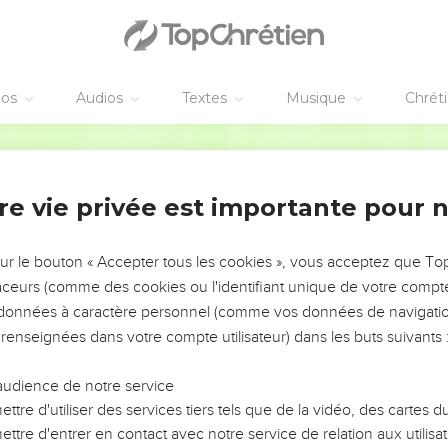
éos
Audios
Textes
Musique
Chrét
re vie privée est importante pour 
NEMENT DE L’ANNÉE !
ÉVITER LES VOTRES ?
sur le bouton « Accepter tous les cookies », vous acceptez que T
traceurs (comme des cookies ou l'identifiant unique de votre compte 
tes, leur impact, leur foi ou leur vision. Mais on voit
s données à caractère personnel (comme vos données de navigatio
fficiles qu'ils ont traversés, alors même que ce sont
 renseignées dans votre compte utilisateur) dans les buts suivants 
audience de notre service
s, et responsables reviennent sur les erreurs
 avancer avec plus de sagesse afin que leurs erreurs
ttre d'utiliser des services tiers tels que de la vidéo, des cartes
un ministère, une équipe, un groupe ou une famille,
ttre d'entrer en contact avec notre service de relation aux utilisat