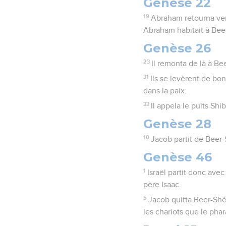
Genèse 22
19
Abraham retourna vers
Abraham habitait à Bee
Genèse 26
23
Il remonta de là à Be
31
Ils se levèrent de bon
dans la paix.
33
Il appela le puits Sh
Genèse 28
10
Jacob partit de Beer-
Genèse 46
1
Israël partit donc avec
père Isaac.
5
Jacob quitta Beer-Shéb
les chariots que le pha