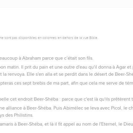
ne sont pas disponibles en colonnes en dehors de la vue Bible.
eaucoup à Abraham parce que c’était son fils.
n matin. Il prit du pain et une outre d'eau qu'il donna à Agar et 
 et la renvoya. Elle s'en alla et se perdit dans le désert de Beer-Sh
cepteras ces sept brebis de ma part, afin que cela me serve de té
elle cet endroit Beer-Shéba : parce que c'est là qu'ils prêtèrent
ne alliance à Beer-Shéba. Puis Abimélec se leva avec Picol, le ch
s des Philistins.
aris à Beer-Shéba, et là il fit appel au nom de l'Eternel, le Dieu