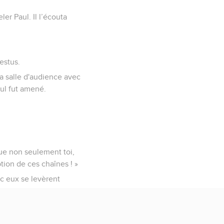
ler Paul. Il l’écouta
estus.
a salle d'audience avec
aul fut amené.
que non seulement toi,
ion de ces chaînes ! »
ec eux se levèrent