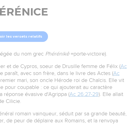
ÉRÉNICE
oir les versets relatifs
régée du nom grec
Phérénikê
=porte-victoire).
I er et de Cypros, soeur de Drusille femme de Félix (
Ac
e paraît, avec son frère, dans le livre des Actes (
Ac
premier mari, son oncle Hérode roi de Chalcis. Elle vit
e pour coupable : ce qui ajouterait au caractère
la réponse évasive d'Agrippa (
Ac 26:27-29
). Elle allait
 Cilicie.
général romain vainqueur, séduit par sa grande beauté,
er, de peur de déplaire aux Romains, et la renvoya