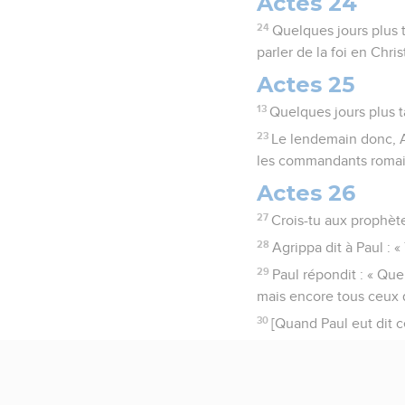
Actes 24
24
Quelques jours plus ta
parler de la foi en Chris
Actes 25
13
Quelques jours plus t
23
Le lendemain donc, A
les commandants romains
Actes 26
27
Crois-tu aux prophètes
28
Agrippa dit à Paul : 
29
Paul répondit : « Que
mais encore tous ceux 
30
[Quand Paul eut dit c