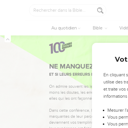
Au quotidien
Bible
Vid
Vot
NE MANQUEZ PAS L’ÉVÉ
ET SI LEURS ERREURS POUVAIENT VOUS 
En cliquant 
utilise des 
On admire souvent les leaders pour leurs réussi
et traite vo
moins les doutes, les erreurs et les saisons di
informations
elles qui les ont façonnés.
Mesurer l'
Dans cette conférence, leaders, entrepreneur
marquantes de leur parcours et les clés pour
Vous perme
deviennent vos tremplins. Que vous guidiez 
Vous perme