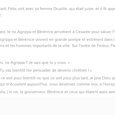
rd, Félix vint avec sa femme Drusille, qui était juive, et il fit appe
t.
ard, le roi Agrippa et Bérénice arrivèrent à Césarée pour saluer F
grippa et Bérénice vinrent en grande pompe et entrèrent dans l
 et les hommes importants de la ville. Sur l'ordre de Festus, P
, roi Agrippa ? Je sais que tu y crois. »
« Tu vas bientôt me persuader de devenir chrétien ! »
 ce soit pour bientôt ou que ce soit pour plus tard, je prie Dieu 
qui m'écoutent aujourd'hui, vous deveniez comme moi, à l'except
ela, ] le roi, le gouverneur, Bérénice et ceux qui étaient assis av