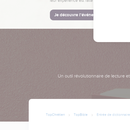
leur expérience est faite pour vous.
Je découvre l’événement
Un outil révolutionnaire de lecture e
TopChrétien
TopBible
Entrée de dictionnaire