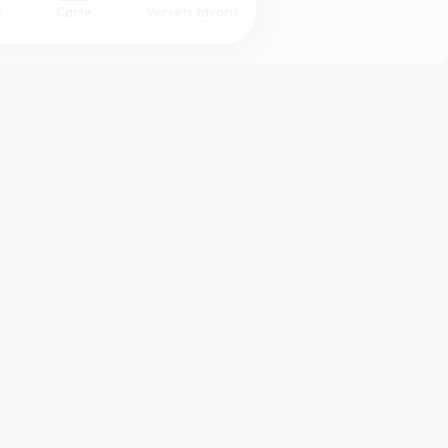
s
Carte
Versets favoris
Coul
eur
Désactivé
Simple
Serif
Sans-serif
Grand
Moyen
Petit
ffichage DYS.