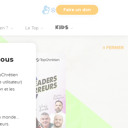
Faire un don
ien ?
Le Top
FERMER
nous
opChrétien
utilisateur)
n et les
:
 du monde…
eurs.