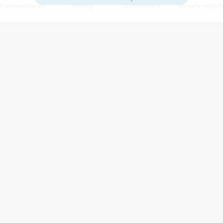
Commentaires
Strong
Dictionnaire
Versets relatif
Paramètres de lecture
s et Publications Chrétiennes
pour la conception du processus d’a