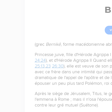
B
V
(grec
Bernikê,
forme macédonienne ab
Princesse juive, fille d'Hérode Agrippa 
24:24
), et d'Hérode Agrippa II Quand ell
25:13
,
23
26:30
), elle est veuve de son 
avec ce frère dans une intimité qui pass
dramatique de l'appel de l'apôtre et de 
épouser un peu plus tard Polémon, roi de
Après le siège de Jérusalem, Titus, le 
l'emmena à Rome ; mais il n'osa l'épous
contre leur gré mutuel (Suétone).