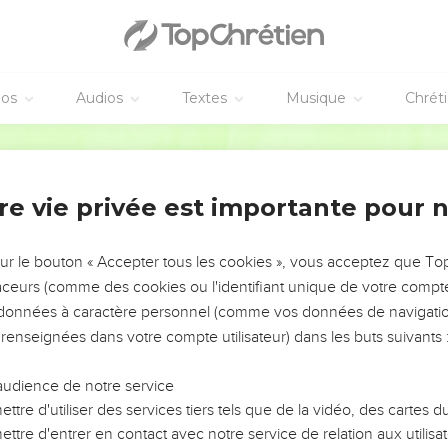
éos
Audios
Textes
Musique
Chrét
re vie privée est importante pour 
NEMENT DE L’ANNÉE !
ÉVITER LES VOTRES ?
sur le bouton « Accepter tous les cookies », vous acceptez que T
traceurs (comme des cookies ou l'identifiant unique de votre compte 
tes, leur impact, leur foi ou leur vision. Mais on voit
s données à caractère personnel (comme vos données de navigatio
fficiles qu'ils ont traversés, alors même que ce sont
 renseignées dans votre compte utilisateur) dans les buts suivants 
audience de notre service
s, et responsables reviennent sur les erreurs
 avancer avec plus de sagesse afin que leurs erreurs
ttre d'utiliser des services tiers tels que de la vidéo, des cartes
un ministère, une équipe, un groupe ou une famille,
ttre d'entrer en contact avec notre service de relation aux utilisat