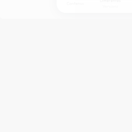
Différentes
Contenus
Versions
Afficher les numéros de versets
Mode dyslexique
Police d'écriture
Taille de texte
Merci à
Bible