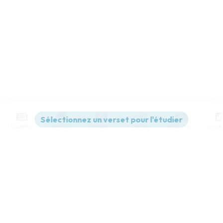
Contenus
Versions
Commentaires
Strong
Dictionnaire
Paramètres de lecture
Afficher les numéros de versets
Mode dyslexique