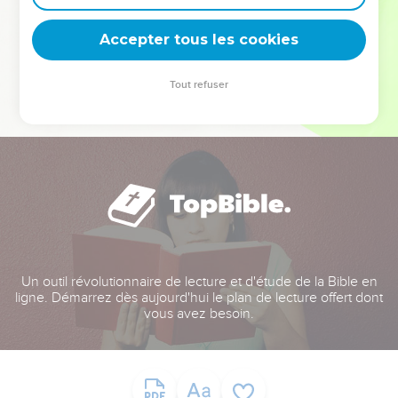
deviennent vos tremplins. Que vous guidiez un ministère, une
équipe, un groupe ou une famille, leur expérience est faite
Accepter tous les cookies
pour vous.
Tout refuser
Je découvre l’événement
Un outil révolutionnaire de lecture et d'étude de la Bible en
ligne. Démarrez dès aujourd'hui le plan de lecture offert dont
vous avez besoin.