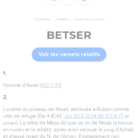
TopChrétien
TopBible
Entrée de dictionnaire
BETSER
Voir les versets relatifs
1.
Homme d'Asser (
1Ch 7:37
).
2.
Localité du plateau de Moab, attribuée à Ruben comme
ville de refuge (De 4:41,43,
Jos 20:8
21:34-36
,
1Ch 6:77
et
). La stèle de Mésa dit que ce roi de Moab la trouva
suivant
en ruines et la rebâtit, après avoir secoué le joug d'Achab
et chassé Israël du N. de l'Arnon. Emplacement non