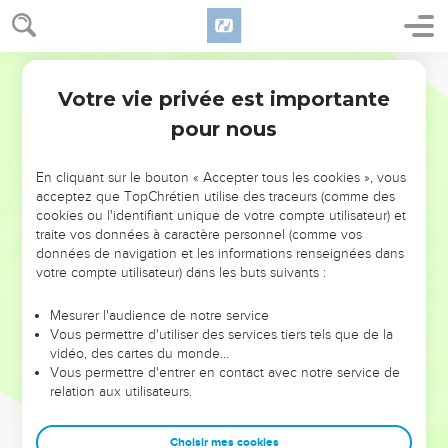
Votre vie privée est importante
pour nous
NE MANQUEZ PAS L’ÉVÉNEMENT
En cliquant sur le bouton « Accepter tous les cookies », vous
DE L’ANNÉE !
acceptez que TopChrétien utilise des traceurs (comme des
cookies ou l'identifiant unique de votre compte utilisateur) et
ET SI LEURS ERREURS POUVAIENT VOUS ÉVITER LES
traite vos données à caractère personnel (comme vos
VOTRES ?
données de navigation et les informations renseignées dans
votre compte utilisateur) dans les buts suivants :
On admire souvent les leaders pour leurs réussites, leur impact,
leur foi ou leur vision. Mais on voit moins les doutes, les erreurs
Mesurer l'audience de notre service
Vous permettre d'utiliser des services tiers tels que de la
et les saisons difficiles qu'ils ont traversés, alors même que ce
vidéo, des cartes du monde…
sont elles qui les ont façonnés.
Vous permettre d'entrer en contact avec notre service de
relation aux utilisateurs.
Dans cette conférence, leaders, entrepreneurs, et responsables
reviennent sur les erreurs marquantes de leur parcours et les
clés pour avancer avec plus de sagesse afin que leurs erreurs
Choisir mes cookies