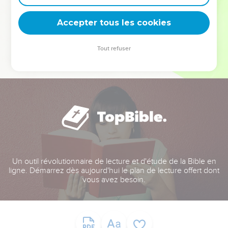
deviennent vos tremplins. Que vous guidiez un ministère, une
équipe, un groupe ou une famille, leur expérience est faite
Accepter tous les cookies
pour vous.
Tout refuser
Je découvre l’événement
Un outil révolutionnaire de lecture et d'étude de la Bible en
ligne. Démarrez dès aujourd'hui le plan de lecture offert dont
vous avez besoin.