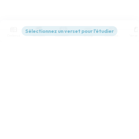
Contenus
Versions
Commentaires
Strong
Dictionnaire
Paramètres de lecture
Afficher les numéros de versets
Mode dyslexique
Désactivé
Simple
Coul
eur
Police d'écriture
Serif
Sans-serif