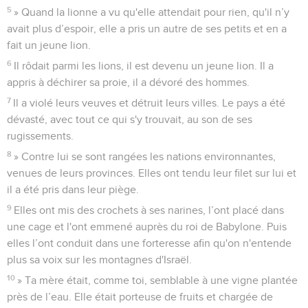
5
» Quand la lionne a vu qu'elle attendait pour rien, qu'il n’y
avait plus d’espoir, elle a pris un autre de ses petits et en a
fait un jeune lion.
6
Il rôdait parmi les lions, il est devenu un jeune lion. Il a
appris à déchirer sa proie, il a dévoré des hommes.
7
Il a violé leurs veuves et détruit leurs villes. Le pays a été
dévasté, avec tout ce qui s'y trouvait, au son de ses
rugissements.
8
» Contre lui se sont rangées les nations environnantes,
venues de leurs provinces. Elles ont tendu leur filet sur lui et
il a été pris dans leur piège.
9
Elles ont mis des crochets à ses narines, l’ont placé dans
une cage et l'ont emmené auprès du roi de Babylone. Puis
elles l’ont conduit dans une forteresse afin qu'on n'entende
plus sa voix sur les montagnes d'Israël.
10
» Ta mère était, comme toi, semblable à une vigne plantée
près de l’eau. Elle était porteuse de fruits et chargée de