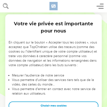
Votre vie privée est importante
pour nous
NE MANQUEZ PAS L’ÉVÉNEMENT
En cliquant sur le bouton « Accepter tous les cookies », vous
DE L’ANNÉE !
acceptez que TopChrétien utilise des traceurs (comme des
cookies ou l'identifiant unique de votre compte utilisateur) et
ET SI LEURS ERREURS POUVAIENT VOUS ÉVITER LES
traite vos données à caractère personnel (comme vos
VOTRES ?
données de navigation et les informations renseignées dans
votre compte utilisateur) dans les buts suivants :
On admire souvent les leaders pour leurs réussites, leur impact,
leur foi ou leur vision. Mais on voit moins les doutes, les erreurs
Mesurer l'audience de notre service
Vous permettre d'utiliser des services tiers tels que de la
et les saisons difficiles qu'ils ont traversés, alors même que ce
vidéo, des cartes du monde…
sont elles qui les ont façonnés.
Vous permettre d'entrer en contact avec notre service de
relation aux utilisateurs.
Dans cette conférence, leaders, entrepreneurs, et responsables
reviennent sur les erreurs marquantes de leur parcours et les
clés pour avancer avec plus de sagesse afin que leurs erreurs
Choisir mes cookies