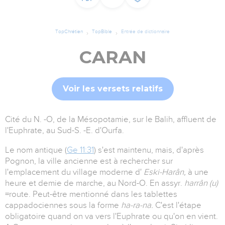
TopChrétien
TopBible
Entrée de dictionnaire
CARAN
Voir les versets relatifs
Cité du N. -O, de la Mésopotamie, sur le Balih, affluent de
l'Euphrate, au Sud-S. -E. d'Ourfa.
Le nom antique (
Ge 11:31
) s'est maintenu, mais, d'après
Pognon, la ville ancienne est à rechercher sur
l'emplacement du village moderne d'
Eski-Harân,
à une
heure et demie de marche, au Nord-O. En assyr.
harrân (u)
=route. Peut-être mentionné dans les tablettes
cappadociennes sous la forme
ha-ra-na.
C'est l'étape
obligatoire quand on va vers l'Euphrate ou qu'on en vient.