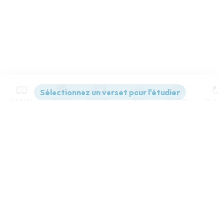
Contenus
Versions
Commentaires
Strong
Dictionnaire
Paramètres de lecture
Afficher les numéros de versets
Mode dyslexique
Désactivé
Simple
Coul
eur