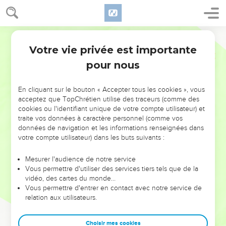
Votre vie privée est importante
pour nous
NE MANQUEZ PAS L’ÉVÉNEMENT
En cliquant sur le bouton « Accepter tous les cookies », vous
DE L’ANNÉE !
acceptez que TopChrétien utilise des traceurs (comme des
cookies ou l'identifiant unique de votre compte utilisateur) et
ET SI LEURS ERREURS POUVAIENT VOUS ÉVITER LES
traite vos données à caractère personnel (comme vos
VOTRES ?
données de navigation et les informations renseignées dans
votre compte utilisateur) dans les buts suivants :
On admire souvent les leaders pour leurs réussites, leur impact,
leur foi ou leur vision. Mais on voit moins les doutes, les erreurs
Mesurer l'audience de notre service
Vous permettre d'utiliser des services tiers tels que de la
et les saisons difficiles qu'ils ont traversés, alors même que ce
vidéo, des cartes du monde…
sont elles qui les ont façonnés.
Vous permettre d'entrer en contact avec notre service de
relation aux utilisateurs.
Dans cette conférence, leaders, entrepreneurs, et responsables
reviennent sur les erreurs marquantes de leur parcours et les
clés pour avancer avec plus de sagesse afin que leurs erreurs
Choisir mes cookies