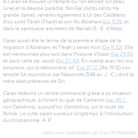
A Caran se trouvait un temple où l'on adorait Sin (dieu
lune) et la déesse parèdre, Nin-Gal
(bêltu-rabîtu
=la
grande dame), vénérés également à Ur des Caldéens,
d'où sortit Térah (Tharé) et son fils Abraham (
Ge 11:31
), et
dans le sanctuaire ara-méen de Neirab (S. -E. d'Alep).
Caran aurait été le terme de la première étape de la
migration d'Abraham, et Térah y serait mort (
Ge 11:32
). Elle
est mentionnée plus tard dans l'histoire d'Isaac (
Ge 24:10
)
et dans celle de Jacob (
Ge 27:43
). En rivalité avec les rois
assyriens, qui la détruisirent, (cf.
Esa 37:12
,
2
Ro 19:12) son
temple fut reconstruit par Nabonide (546 av. J. -C.) dont la
mère était prêtresse de Sin.
Caran redevint un centre commercial grâce à sa situation
géographique, à l'orient du gué de Carkémis (
Jer 46:2
;
voir Carkémis), aujourd'hui
Djerablous,
sur la route de
Ninive. Le culte païen survécut longtemps à l'introduction
du christianisme. A. P.
Utilisé avec autorisation de Yves PETRAKIAN