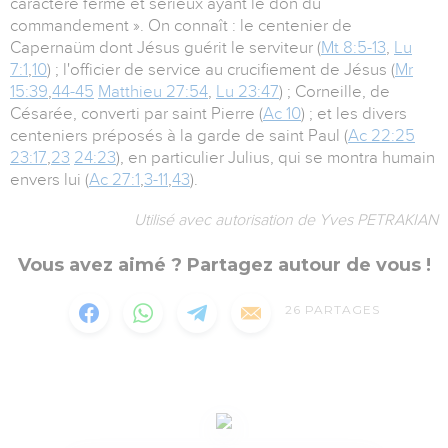
caractère ferme et sérieux ayant le don du
commandement ». On connaît : le centenier de
Capernaüm dont Jésus guérit le serviteur (
Mt 8:5-13
,
Lu
7:1
,
10
) ; l'officier de service au crucifiement de Jésus (
Mr
15:39
,
44-45
Matthieu 27:54
,
Lu 23:47
) ; Corneille, de
Césarée, converti par saint Pierre (
Ac 10
) ; et les divers
centeniers préposés à la garde de saint Paul (
Ac 22:25
23:17
,
23
24:23
), en particulier Julius, qui se montra humain
envers lui (
Ac 27:1
,
3-11
,
43
).
Utilisé avec autorisation de Yves PETRAKIAN
Vous avez aimé ? Partagez autour de vous !
26
PARTAGES