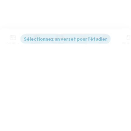
Contenus
Versions
Commentaires
Strong
Dictionnaire
Paramètres de lecture
Afficher les numéros de versets
Mode dyslexique
Désactivé
Simple
Coul
eur
Police d'écriture
Serif