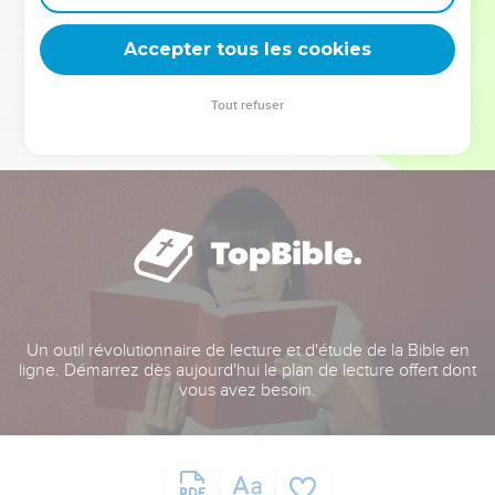
deviennent vos tremplins. Que vous guidiez un ministère, une
équipe, un groupe ou une famille, leur expérience est faite
Accepter tous les cookies
pour vous.
Tout refuser
Je découvre l’événement
Un outil révolutionnaire de lecture et d'étude de la Bible en
ligne. Démarrez dès aujourd'hui le plan de lecture offert dont
vous avez besoin.