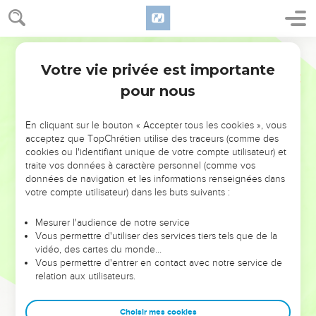
Votre vie privée est importante
pour nous
NE MANQUEZ PAS L’ÉVÉNEMENT
En cliquant sur le bouton « Accepter tous les cookies », vous
DE L’ANNÉE !
acceptez que TopChrétien utilise des traceurs (comme des
cookies ou l'identifiant unique de votre compte utilisateur) et
ET SI LEURS ERREURS POUVAIENT VOUS ÉVITER LES
traite vos données à caractère personnel (comme vos
VOTRES ?
données de navigation et les informations renseignées dans
votre compte utilisateur) dans les buts suivants :
On admire souvent les leaders pour leurs réussites, leur impact,
leur foi ou leur vision. Mais on voit moins les doutes, les erreurs
Mesurer l'audience de notre service
Vous permettre d'utiliser des services tiers tels que de la
et les saisons difficiles qu'ils ont traversés, alors même que ce
vidéo, des cartes du monde…
sont elles qui les ont façonnés.
Vous permettre d'entrer en contact avec notre service de
relation aux utilisateurs.
Dans cette conférence, leaders, entrepreneurs, et responsables
reviennent sur les erreurs marquantes de leur parcours et les
clés pour avancer avec plus de sagesse afin que leurs erreurs
Choisir mes cookies