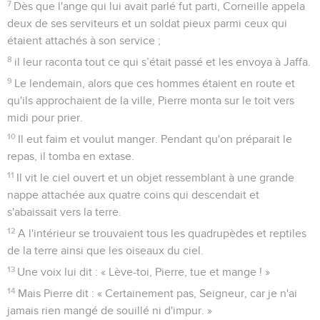
7
Dès que l'ange qui lui avait parlé fut parti, Corneille appela
deux de ses serviteurs et un soldat pieux parmi ceux qui
étaient attachés à son service ;
8
il leur raconta tout ce qui s’était passé et les envoya à Jaffa.
9
Le lendemain, alors que ces hommes étaient en route et
qu'ils approchaient de la ville, Pierre monta sur le toit vers
midi pour prier.
10
Il eut faim et voulut manger. Pendant qu'on préparait le
repas, il tomba en extase.
11
Il vit le ciel ouvert et un objet ressemblant à une grande
nappe attachée aux quatre coins qui descendait et
s'abaissait vers la terre.
12
A l'intérieur se trouvaient tous les quadrupèdes et reptiles
de la terre ainsi que les oiseaux du ciel.
13
Une voix lui dit : « Lève-toi, Pierre, tue et mange ! »
14
Mais Pierre dit : « Certainement pas, Seigneur, car je n'ai
jamais rien mangé de souillé ni d'impur. »