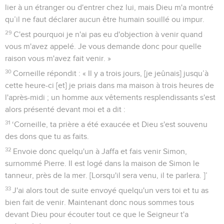
lier à un étranger ou d'entrer chez lui, mais Dieu m'a montré
qu’il ne faut déclarer aucun être humain souillé ou impur.
29
C'est pourquoi je n'ai pas eu d'objection à venir quand
vous m'avez appelé. Je vous demande donc pour quelle
raison vous m'avez fait venir. »
30
Corneille répondit : « Il y a trois jours, [je jeûnais] jusqu’à
cette heure-ci [et] je priais dans ma maison à trois heures de
l'après-midi ; un homme aux vêtements resplendissants s'est
alors présenté devant moi et a dit :
31
‘Corneille, ta prière a été exaucée et Dieu s'est souvenu
des dons que tu as faits.
32
Envoie donc quelqu'un à Jaffa et fais venir Simon,
surnommé Pierre. Il est logé dans la maison de Simon le
tanneur, près de la mer. [Lorsqu'il sera venu, il te parlera. ]’
33
J'ai alors tout de suite envoyé quelqu'un vers toi et tu as
bien fait de venir. Maintenant donc nous sommes tous
devant Dieu pour écouter tout ce que le Seigneur t'a