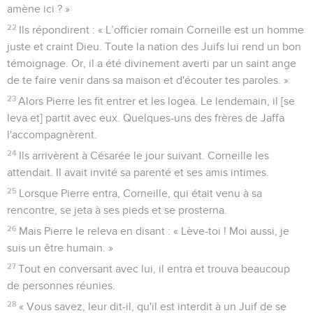
amène ici ? »
22
Ils répondirent : « L’officier romain Corneille est un homme
juste et craint Dieu. Toute la nation des Juifs lui rend un bon
témoignage. Or, il a été divinement averti par un saint ange
de te faire venir dans sa maison et d'écouter tes paroles. »
23
Alors Pierre les fit entrer et les logea. Le lendemain, il [se
leva et] partit avec eux. Quelques-uns des frères de Jaffa
l'accompagnèrent.
24
Ils arrivèrent à Césarée le jour suivant. Corneille les
attendait. Il avait invité sa parenté et ses amis intimes.
25
Lorsque Pierre entra, Corneille, qui était venu à sa
rencontre, se jeta à ses pieds et se prosterna.
26
Mais Pierre le releva en disant : « Lève-toi ! Moi aussi, je
suis un être humain. »
27
Tout en conversant avec lui, il entra et trouva beaucoup
de personnes réunies.
28
« Vous savez, leur dit-il, qu'il est interdit à un Juif de se