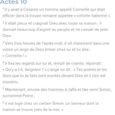
Actes 10
1
Il y avait à Césarée un homme appelé Corneille qui était
officier dans la troupe romaine appelée « cohorte italienne ».
2
Il était pieux et craignait Dieu avec toute sa maison ; il
donnait beaucoup d'argent au peuple et ne cessait de prier
Dieu.
3
Vers trois heures de l'après-midi, il vit clairement dans une
vision un ange de Dieu entrer chez lui et lui dire :
« Corneille ! »
4
Il fixa les regards sur lui et, rempli de crainte, répondit :
« Qu'y a-t-il, Seigneur ? » L'ange lui dit : « Tes prières et les
dons que tu as faits sont montés devant Dieu et il s'en est
souvenu.
5
Maintenant, envoie des hommes à Jaffa et fais venir Simon,
surnommé Pierre ;
6
il est logé chez un certain Simon, un tanneur dont la
maison se trouve près de la mer. »