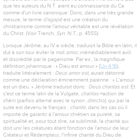
que les auteurs du N.T. aient eu connaissance du Ca
comme d'un livre canonique. Donc, dans une très grande
mesure, le terme
d'agapê
est une création du
christianisme comme l'amour véritable est une révélation
du Christ. (Voir Trench,
Syn. N.T.,
p. 45SS).
Lorsque Jérôme, au IV e siècle, traduisit la Bible en latin, il
dut à son tour éviter le mot
amor,
irrémédiablement avili
et discrédité par le paganisme. Par ex., la magnifique
définition johannique : « Dieu est amour » (
1Jn 4:16
),
traduite littéralement :
Deus amor est,
aurait détonné
comme une déclaration éminemment païenne : « L'amour
est un dieu. » Jérôme traduisit donc :
Deus chantas est.
Et
c'est ce terme latin de la Vulgate,
charitas
=action de
chérir (parfois alterné avec le synon.
dilectio),
qui par la
suite est devenu le français :
charité,
dans les cas où il
importe de garantir à l'amour chrétien sa pureté, sa
spiritualité et, pour tout dire, sa sublimité, la charité qui
doit unir les créatures étant fonction de l'amour de leur
Créateur et Rédempteur, l'infinie charité du Dieu de