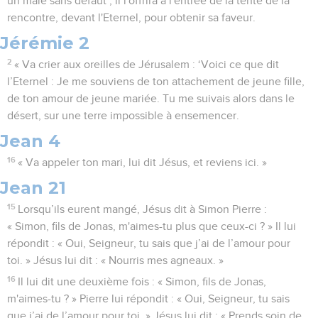
un mâle sans défaut ; il l'offrira à l'entrée de la tente de la
rencontre, devant l'Eternel, pour obtenir sa faveur.
Jérémie 2
2
« Va crier aux oreilles de Jérusalem : ‘Voici ce que dit
l’Eternel : Je me souviens de ton attachement de jeune fille,
de ton amour de jeune mariée. Tu me suivais alors dans le
désert, sur une terre impossible à ensemencer.
Jean 4
16
« Va appeler ton mari, lui dit Jésus, et reviens ici. »
Jean 21
15
Lorsqu’ils eurent mangé, Jésus dit à Simon Pierre :
« Simon, fils de Jonas, m'aimes-tu plus que ceux-ci ? » Il lui
répondit : « Oui, Seigneur, tu sais que j’ai de l’amour pour
toi. » Jésus lui dit : « Nourris mes agneaux. »
16
Il lui dit une deuxième fois : « Simon, fils de Jonas,
m'aimes-tu ? » Pierre lui répondit : « Oui, Seigneur, tu sais
que j’ai de l’amour pour toi. » Jésus lui dit : « Prends soin de