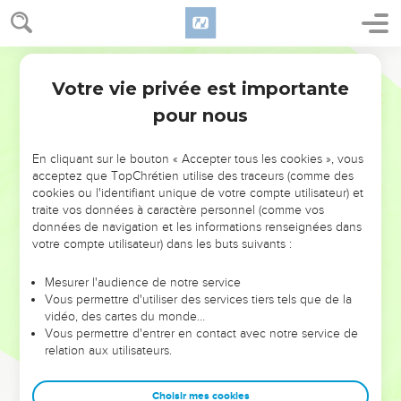
Votre vie privée est importante
pour nous
NE MANQUEZ PAS L’ÉVÉNEMENT
En cliquant sur le bouton « Accepter tous les cookies », vous
DE L’ANNÉE !
acceptez que TopChrétien utilise des traceurs (comme des
cookies ou l'identifiant unique de votre compte utilisateur) et
ET SI LEURS ERREURS POUVAIENT VOUS ÉVITER LES
traite vos données à caractère personnel (comme vos
VOTRES ?
données de navigation et les informations renseignées dans
votre compte utilisateur) dans les buts suivants :
On admire souvent les leaders pour leurs réussites, leur impact,
leur foi ou leur vision. Mais on voit moins les doutes, les erreurs
Mesurer l'audience de notre service
Vous permettre d'utiliser des services tiers tels que de la
et les saisons difficiles qu'ils ont traversés, alors même que ce
vidéo, des cartes du monde…
sont elles qui les ont façonnés.
Vous permettre d'entrer en contact avec notre service de
relation aux utilisateurs.
Dans cette conférence, leaders, entrepreneurs, et responsables
reviennent sur les erreurs marquantes de leur parcours et les
clés pour avancer avec plus de sagesse afin que leurs erreurs
Choisir mes cookies