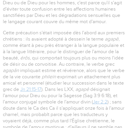
Dieu ou de Dieu pour les hommes, c'est parce qu'il s'agit
d'éviter toute confusion entre les affections humaines
sanctifiées par Dieu et les dégradations sensuelles que
le langage courant couvre du même mot d'amour.
Cette précaution s'était imposée dès l'abord aux premiers
chrétiens : ils avaient adopté à dessein le terme
agapê
,
comme étant à peu près étranger à la langue populaire et
à la langue littéraire, pour le distinguer de l'amour de la
beauté,
érôs,
qui comportait toujours plus ou moins l'idée
de désir ou de convoitise. Au contraire, le verbe grec
agapân
impliquait estime et révérence, alors que le verbe
de la vie courante
phileïn
exprimait un attachement plus
amical et personnel (étudier leur succession dans le texte
grec de
Jn 21:15-17
). Dans les LXX,
agapê
désignait
l'amour pour Dieu ou pour la Sagesse (Sag 3:9 6:18), et
l'amour conjugal symbole de l'amour divin (
Jer 2:2
) ; sans
doute dans le Ca des Ca il s'appliquait onze fois à l'amour
charnel, mais probablt parce que les traducteurs y
voyaient déjà, comme plus tard l'Église chrétienne, le
symbole de l'amour mystique ; d'ailleurs il ne semble pas