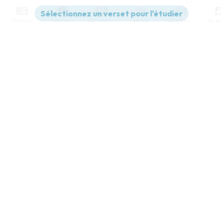
Contenus
Versions
Commentaires
Strong
Dictionnaire
Paramètres de lecture
Afficher les numéros de versets
Mode dyslexique
Désactivé
Simple
Coul
eur
Police d'écriture
Serif
Sans-serif
Taille de texte
Grand
Moyen
Petit