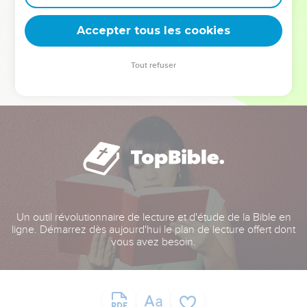
deviennent vos tremplins. Que vous guidiez un ministère, une
équipe, un groupe ou une famille, leur expérience est faite
Accepter tous les cookies
pour vous.
Tout refuser
Je découvre l’événement
Un outil révolutionnaire de lecture et d'étude de la Bible en
ligne. Démarrez dès aujourd'hui le plan de lecture offert dont
vous avez besoin.