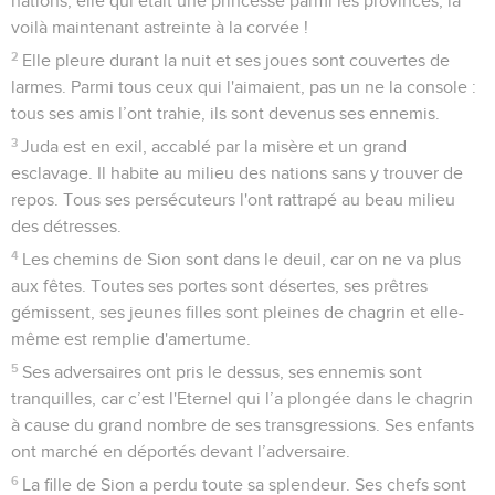
nations, elle qui était une princesse parmi les provinces, la
voilà maintenant astreinte à la corvée !
2
Elle pleure durant la nuit et ses joues sont couvertes de
larmes. Parmi tous ceux qui l'aimaient, pas un ne la console :
tous ses amis l’ont trahie, ils sont devenus ses ennemis.
3
Juda est en exil, accablé par la misère et un grand
esclavage. Il habite au milieu des nations sans y trouver de
repos. Tous ses persécuteurs l'ont rattrapé au beau milieu
des détresses.
4
Les chemins de Sion sont dans le deuil, car on ne va plus
aux fêtes. Toutes ses portes sont désertes, ses prêtres
gémissent, ses jeunes filles sont pleines de chagrin et elle-
même est remplie d'amertume.
5
Ses adversaires ont pris le dessus, ses ennemis sont
tranquilles, car c’est l'Eternel qui l’a plongée dans le chagrin
à cause du grand nombre de ses transgressions. Ses enfants
ont marché en déportés devant l’adversaire.
6
La fille de Sion a perdu toute sa splendeur. Ses chefs sont