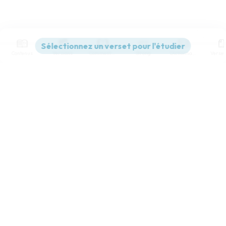
Contenus
Versions
Commentaires
Strong
Dictionnaire
Paramètres de lecture
Afficher les numéros de versets
Mode dyslexique
Désactivé
Simple
Coul
eur
Police d'écriture
Serif
Sans-serif