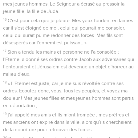
mes jeunes hommes. Le Seigneur a écrasé au pressoir la
jeune fille, la fille de Juda.
16
C'est pour cela que je pleure. Mes yeux fondent en larmes
car il s'est éloigné de moi, celui qui pourrait me consoler,
celui qui aurait pu me redonner des forces. Mes fils sont
désespérés car l'ennemi est puissant. »
17
Sion a tendu les mains et personne ne l'a consolée ;
l'Eternel a donné ses ordres contre Jacob aux adversaires qui
l’entouraient et Jérusalem est devenue un objet d'horreur au
milieu d'eux.
18
« L'Eternel est juste, car je me suis révoltée contre ses
ordres. Ecoutez donc, vous, tous les peuples, et voyez ma
douleur ! Mes jeunes filles et mes jeunes hommes sont partis
en déportation ;
19
j'ai appelé mes amis et ils m'ont trompée ; mes prêtres et
mes anciens ont expiré dans la ville, alors qu’ils cherchaient
de la nourriture pour retrouver des forces.
20