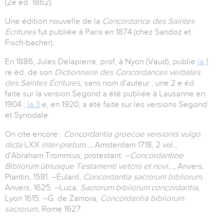
(2e éd. 1862).
Une édition nouvelle de la
Concordance des Saintes
Écritures
fut publiée à Paris en 1874 (chez Sandoz et
Fisch-bacher).
En 1886, Jules Delapierre, prof, à Nyon (Vaud), publie
la 1
re éd. de son
Dictionnaire des Concordances verbales
des Saintes Écritures,
sans nom d'auteur ; une 2 e éd.
faite sur la version Segond a été publiée à Lausanne en
1904 ;
la 3
e, en 1920, a été faite sur les versions Segond
et Synodale.
On cite encore :
Concordantia groecoe versionis vulgo
dicta
LXX
inter-pretum...,
Amsterdam 1718, 2 vol.,
d'Abraham Trommius, protestant. --
Concordantioe
Bibliorum ùtriusque Testamenti vetcris et novi...,
Anvers,
Plantin, 1581. --Eulard,
Concordantia sacrorum bibliorum,
Anvers, 1625. --Luca,
Sacrorum bibliorum concordantia,
Lyon 1615. --G. de Zamora,
Concordantia bibliorum
sacrorum,
Rome 1627.