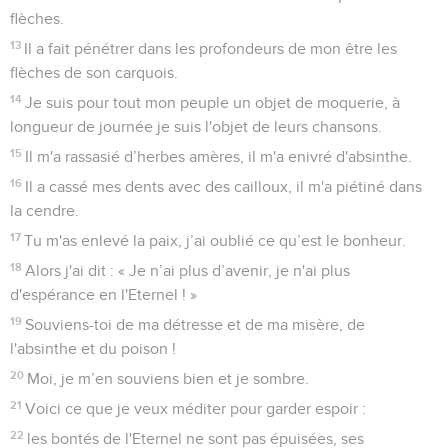
flèches.
13
Il a fait pénétrer dans les profondeurs de mon être les
flèches de son carquois.
14
Je suis pour tout mon peuple un objet de moquerie, à
longueur de journée je suis l'objet de leurs chansons.
15
Il m'a rassasié d’herbes amères, il m'a enivré d'absinthe.
16
Il a cassé mes dents avec des cailloux, il m'a piétiné dans
la cendre.
17
Tu m'as enlevé la paix, j’ai oublié ce qu’est le bonheur.
18
Alors j'ai dit : « Je n’ai plus d’avenir, je n'ai plus
d'espérance en l'Eternel ! »
19
Souviens-toi de ma détresse et de ma misère, de
l'absinthe et du poison !
20
Moi, je m’en souviens bien et je sombre.
21
Voici ce que je veux méditer pour garder espoir :
22
les bontés de l'Eternel ne sont pas épuisées, ses