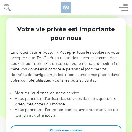
Votre vie privée est importante
pour nous
NE MANQUEZ PAS L’ÉVÉNEMENT
En cliquant sur le bouton « Accepter tous les cookies », vous
DE L’ANNÉE !
acceptez que TopChrétien utilise des traceurs (comme des
cookies ou l'identifiant unique de votre compte utilisateur) et
ET SI LEURS ERREURS POUVAIENT VOUS ÉVITER LES
traite vos données à caractère personnel (comme vos
VOTRES ?
données de navigation et les informations renseignées dans
votre compte utilisateur) dans les buts suivants :
On admire souvent les leaders pour leurs réussites, leur impact,
leur foi ou leur vision. Mais on voit moins les doutes, les erreurs
Mesurer l'audience de notre service
Vous permettre d'utiliser des services tiers tels que de la
et les saisons difficiles qu'ils ont traversés, alors même que ce
vidéo, des cartes du monde…
sont elles qui les ont façonnés.
Vous permettre d'entrer en contact avec notre service de
relation aux utilisateurs.
Dans cette conférence, leaders, entrepreneurs, et responsables
reviennent sur les erreurs marquantes de leur parcours et les
clés pour avancer avec plus de sagesse afin que leurs erreurs
Choisir mes cookies