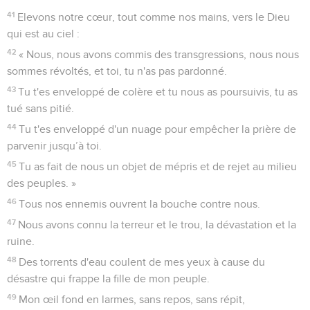
41
Elevons notre cœur, tout comme nos mains, vers le Dieu
qui est au ciel :
42
« Nous, nous avons commis des transgressions, nous nous
sommes révoltés, et toi, tu n'as pas pardonné.
43
Tu t'es enveloppé de colère et tu nous as poursuivis, tu as
tué sans pitié.
44
Tu t'es enveloppé d'un nuage pour empêcher la prière de
parvenir jusqu’à toi.
45
Tu as fait de nous un objet de mépris et de rejet au milieu
des peuples. »
46
Tous nos ennemis ouvrent la bouche contre nous.
47
Nous avons connu la terreur et le trou, la dévastation et la
ruine.
48
Des torrents d'eau coulent de mes yeux à cause du
désastre qui frappe la fille de mon peuple.
49
Mon œil fond en larmes, sans repos, sans répit,