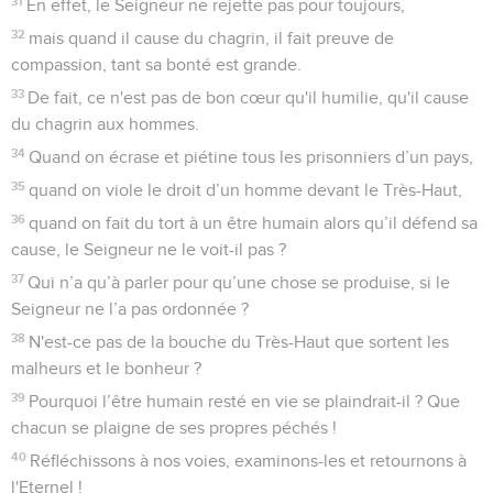
31
En effet, le Seigneur ne rejette pas pour toujours,
32
mais quand il cause du chagrin, il fait preuve de
compassion, tant sa bonté est grande.
33
De fait, ce n'est pas de bon cœur qu'il humilie, qu'il cause
du chagrin aux hommes.
34
Quand on écrase et piétine tous les prisonniers d’un pays,
35
quand on viole le droit d’un homme devant le Très-Haut,
36
quand on fait du tort à un être humain alors qu’il défend sa
cause, le Seigneur ne le voit-il pas ?
37
Qui n’a qu’à parler pour qu’une chose se produise, si le
Seigneur ne l’a pas ordonnée ?
38
N'est-ce pas de la bouche du Très-Haut que sortent les
malheurs et le bonheur ?
39
Pourquoi l’être humain resté en vie se plaindrait-il ? Que
chacun se plaigne de ses propres péchés !
40
Réfléchissons à nos voies, examinons-les et retournons à
l'Eternel !