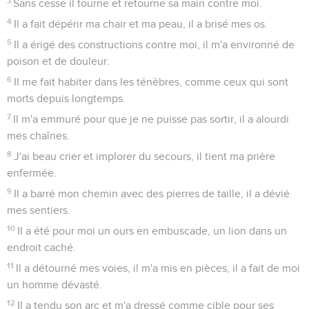
3
Sans cesse il tourne et retourne sa main contre moi.
4
Il a fait dépérir ma chair et ma peau, il a brisé mes os.
5
Il a érigé des constructions contre moi, il m'a environné de
poison et de douleur.
6
Il me fait habiter dans les ténèbres, comme ceux qui sont
morts depuis longtemps.
7
Il m'a emmuré pour que je ne puisse pas sortir, il a alourdi
mes chaînes.
8
J'ai beau crier et implorer du secours, il tient ma prière
enfermée.
9
Il a barré mon chemin avec des pierres de taille, il a dévié
mes sentiers.
10
Il a été pour moi un ours en embuscade, un lion dans un
endroit caché.
11
Il a détourné mes voies, il m'a mis en pièces, il a fait de moi
un homme dévasté.
12
Il a tendu son arc et m'a dressé comme cible pour ses