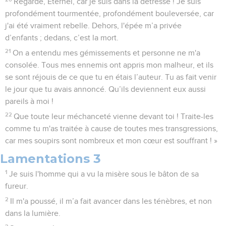
Regarde, Eternel, car je suis dans la détresse ! Je suis
profondément tourmentée, profondément bouleversée, car
j'ai été vraiment rebelle. Dehors, l'épée m’a privée
d’enfants ; dedans, c’est la mort.
21
On a entendu mes gémissements et personne ne m'a
consolée. Tous mes ennemis ont appris mon malheur, et ils
se sont réjouis de ce que tu en étais l’auteur. Tu as fait venir
le jour que tu avais annoncé. Qu’ils deviennent eux aussi
pareils à moi !
22
Que toute leur méchanceté vienne devant toi ! Traite-les
comme tu m'as traitée à cause de toutes mes transgressions,
car mes soupirs sont nombreux et mon cœur est souffrant ! »
Lamentations 3
1
Je suis l'homme qui a vu la misère sous le bâton de sa
fureur.
2
Il m'a poussé, il m’a fait avancer dans les ténèbres, et non
dans la lumière.