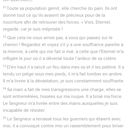
11
Toute sa population gémit, elle cherche du pain. Ils ont
donné tout ce qu’ils avaient de précieux pour de la
nourriture afin de retrouver des forces. « Vois, Eternel,
regarde, car je suis méprisée !
12
Que cela ne vous arrive pas, à vous qui passez sur le
chemin ! Regardez et voyez s'il y a une souffrance pareille à
la mienne, à celle qui me fait si mal, à celle que l'Eternel m'a
infligée le jour où il a déversé toute l’ardeur de sa colère.
13
D'en haut il a lancé un feu dans mes os et il les piétine. Il a
tendu un piège sous mes pieds, il m'a fait tomber en arrière.
Il m'a livrée à la dévastation, je suis constamment souffrante.
14
Sa main a fait de mes transgressions une charge, elles se
sont entremêlées, hissées sur ma nuque. Il a brisé ma force.
Le Seigneur m'a livrée entre des mains auxquelles je suis
incapable de résister.
15
Le Seigneur a terrassé tous les guerriers qui étaient avec
moi, il a convoqué contre moi un rassemblement pour briser