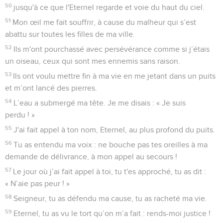
50
jusqu'à ce que l'Eternel regarde et voie du haut du ciel.
51
Mon œil me fait souffrir, à cause du malheur qui s’est
abattu sur toutes les filles de ma ville.
52
Ils m'ont pourchassé avec persévérance comme si j’étais
un oiseau, ceux qui sont mes ennemis sans raison.
53
Ils ont voulu mettre fin à ma vie en me jetant dans un puits
et m’ont lancé des pierres.
54
L’eau a submergé ma tête. Je me disais : « Je suis
perdu ! »
55
J'ai fait appel à ton nom, Eternel, au plus profond du puits.
56
Tu as entendu ma voix : ne bouche pas tes oreilles à ma
demande de délivrance, à mon appel au secours !
57
Le jour où j’ai fait appel à toi, tu t'es approché, tu as dit :
« N’aie pas peur ! »
58
Seigneur, tu as défendu ma cause, tu as racheté ma vie.
59
Eternel, tu as vu le tort qu’on m’a fait : rends-moi justice !