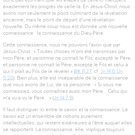
exactement les progrès de celle-là. En Jésus-Christ, nous
avons non seulement le point culminant de la révélation
ancienne, mais le point de départ d'une révélation
nouvelle. Du même coup nous est donnée une nouvelle
connaissance : la connaissance du Dieu-Père.
Cette connaissance, nous ne pouvons l'avoir que par
Jésus-Christ : « Toutes choses m'ont été transmises par
mon Père, et personne ne connaît le Fils, excepté le Père,
et personne ne connaît le Père, excepté le Fils et celui à
qui il plaît au Fils de le révéler » (
Mt 11:27
, cf.
Jn 14:6
,
1Jn
5:20
). Bien plus, elle est inséparable de la connaissance
que nous avons de Lui, de sa personne : « Si vous me
connaissiez, vous connaîtriez aussi mon Père... Celui qui
m'a vu a vu le Père... » (
Jn 14:7
,
9
).
Il faut distinguer ici entre le savoir et la connaissance. Le
savoir est un ensemble de notions purement
intellectuelles, qui restent extérieures à l'être auquel elles
se rapportent. La connaissance, elle, implique toujours