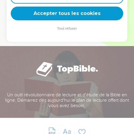
deviennent vos tremplins. Que vous guidiez un ministère, une
équipe, un groupe ou une famille, leur expérience est faite
Accepter tous les cookies
pour vous.
Tout refuser
Je découvre l’événement
Un outil révolutionnaire de lecture et d'étude de la Bible en
ligne. Démarrez dès aujourd'hui le plan de lecture offert dont
vous avez besoin.