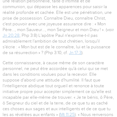
une relation personnelle, faite d'intimité et de
communion, qui dépasse les apparences pour saisir la
réalité profonde et cachée. Elle est une pénétration, une
prise de possession. Connaître Dieu, connaître Christ,
c'est pouvoir avec une joyeuse assurance dire : « Mon
Père..., mon Sauveur..., mon Seigneur et mon Dieu ! ». (voir
Jn 20:28
, Php 3:8) L'apôtre Paul n'exprime-t-il pas
admirablement l'ambition de tout chrétien, lorsqu'il
s'écrie : « Mon but est de le connaître, lui et la puissance
de sa résurrection » ? (Php 3:10, cf.
Jn 17:3
).
Cette connaissance, à cause même de son caractère
personnel, ne peut être accordée qu'à celui qui se met
dans les conditions voulues pour la recevoir. Elle
suppose d'abord une attitude d'humilité. Il faut que
l'intelligence abdique tout orgueil et renonce à toute
initiative propre pour accepter simplement ce qu'elle est
incapable par elle-même de trouver. « Je te bénis, ô Père,
ô Seigneur du ciel et de la terre, de ce que tu as caché
ces choses aux sages et aux intelligents et de ce que tu
les as révélées aux enfants » (
Mt 11:25
). « Nous renversons