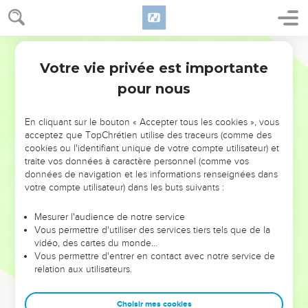
Votre vie privée est importante
pour nous
NE MANQUEZ PAS L’ÉVÉNEMENT
En cliquant sur le bouton « Accepter tous les cookies », vous
DE L’ANNÉE !
acceptez que TopChrétien utilise des traceurs (comme des
cookies ou l'identifiant unique de votre compte utilisateur) et
ET SI LEURS ERREURS POUVAIENT VOUS ÉVITER LES
traite vos données à caractère personnel (comme vos
VOTRES ?
données de navigation et les informations renseignées dans
votre compte utilisateur) dans les buts suivants :
On admire souvent les leaders pour leurs réussites, leur impact,
leur foi ou leur vision. Mais on voit moins les doutes, les erreurs
Mesurer l'audience de notre service
Vous permettre d'utiliser des services tiers tels que de la
et les saisons difficiles qu'ils ont traversés, alors même que ce
vidéo, des cartes du monde…
sont elles qui les ont façonnés.
Vous permettre d'entrer en contact avec notre service de
relation aux utilisateurs.
Dans cette conférence, leaders, entrepreneurs, et responsables
reviennent sur les erreurs marquantes de leur parcours et les
clés pour avancer avec plus de sagesse afin que leurs erreurs
Choisir mes cookies