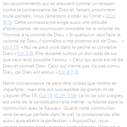
les raisonnements qui se dressent comme un rempart
contre la connaissance de Dieu et, faisant prisonnière
toute pensée, nous l'amenons à obéir au Christ » (
2Co
10:5
). Cette connaissance exige aussi une attitude
d'obéissance, de soumission complète de la volonté de
l'homme à la volonté de Dieu. « Si quelqu'un veut faire la
volonté de Dieu, il connaîtra si ma doctrine est de Dieu... »
(
Jn 7:17
). « Nul ne peut vivre dans le péché et connaître
Dieu » (
1Jn 3:6
). Elle réclame surtout un don total de soi
que seul rend possible l'amour. « Celui qui aime est né de
Dieu et connaît Dieu. Celui qui n'aime pas n'a pas connu
Dieu, car Dieu est amour » (
1Jn 4:7,8
).
Notre connaissance ne peut être ici-bas que limitée et
imparfaite ; mais elle est susceptible de grandir et de
s'épurer (Php 1:9,
Col 1:9,10
,
2Pi 3:18
). La loi de son progrès
est celle de la sanctification elle-même : la fidélité dans la
communion avec le Sauveur. Quand cette communion
sera devenue parfaite dans le ciel, la connaissance, elle
aussi, aura atteint la perfection. « Aujourd'hui, nous
voyons comme dans un miroir, confusément ; alors, nous