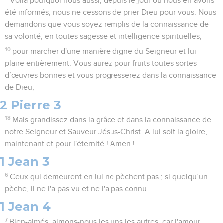
Voilà pourquoi nous aussi, depuis le jour où nous en avons
été informés, nous ne cessons de prier Dieu pour vous. Nous
demandons que vous soyez remplis de la connaissance de
sa volonté, en toutes sagesse et intelligence spirituelles,
10
pour marcher d'une manière digne du Seigneur et lui
plaire entièrement. Vous aurez pour fruits toutes sortes
d’œuvres bonnes et vous progresserez dans la connaissance
de Dieu,
2 Pierre 3
18
Mais grandissez dans la grâce et dans la connaissance de
notre Seigneur et Sauveur Jésus-Christ. A lui soit la gloire,
maintenant et pour l'éternité ! Amen !
1 Jean 3
6
Ceux qui demeurent en lui ne pèchent pas ; si quelqu’un
pèche, il ne l'a pas vu et ne l'a pas connu.
1 Jean 4
7
Bien-aimés, aimons-nous les uns les autres, car l'amour