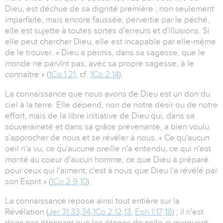
Dieu, est déchue de sa dignité première ; non seulement
imparfaite, mais encore faussée, pervertie par le péché,
elle est sujette à toutes sortes d'erreurs et d'illusions. Si
elle peut chercher Dieu, elle est incapable par elle-même
de le trouver. « Dieu a permis, dans sa sagesse, que le
monde ne parvînt pas, avec sa propre sagesse, à le
connaître » (
1Co 1:21
, cf.
1Co 2:14
).
La connaissance que nous avons de Dieu est un don du
ciel à la terre. Elle dépend, non de notre désir ou de notre
effort, mais de la libre initiative de Dieu qui, dans sa
souveraineté et dans sa grâce prévenante, a bien voulu
s'approcher de nous et se révéler à nous. « Ce qu'aucun
oeil n'a vu, ce qu'aucune oreille n'a entendu, ce qui n'est
monté au coeur d'aucun homme, ce que Dieu a préparé
pour ceux qui l'aiment, c'est à nous que Dieu l'a révélé par
son Esprit » (
1Co 2:9,10
).
La connaissance repose ainsi tout entière sur la
Révélation (
Jer 31:33,34
,
1Co 2:12,13
,
Eph 1:17,18
) ; il n'est
donc pas étonnant que les étapes de celle-ci marquent