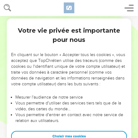
Votre vie privée est importante
pour nous
NE MANQUEZ PAS L’ÉVÉNEMENT
En cliquant sur le bouton « Accepter tous les cookies », vous
DE L’ANNÉE !
acceptez que TopChrétien utilise des traceurs (comme des
cookies ou l'identifiant unique de votre compte utilisateur) et
ET SI LEURS ERREURS POUVAIENT VOUS ÉVITER LES
traite vos données à caractère personnel (comme vos
VOTRES ?
données de navigation et les informations renseignées dans
votre compte utilisateur) dans les buts suivants :
On admire souvent les leaders pour leurs réussites, leur impact,
leur foi ou leur vision. Mais on voit moins les doutes, les erreurs
Mesurer l'audience de notre service
Vous permettre d'utiliser des services tiers tels que de la
et les saisons difficiles qu'ils ont traversés, alors même que ce
vidéo, des cartes du monde…
sont elles qui les ont façonnés.
Vous permettre d'entrer en contact avec notre service de
relation aux utilisateurs.
Dans cette conférence, leaders, entrepreneurs, et responsables
reviennent sur les erreurs marquantes de leur parcours et les
clés pour avancer avec plus de sagesse afin que leurs erreurs
Choisir mes cookies