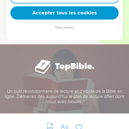
deviennent vos tremplins. Que vous guidiez un ministère, une
équipe, un groupe ou une famille, leur expérience est faite
Accepter tous les cookies
pour vous.
Tout refuser
Je découvre l’événement
Un outil révolutionnaire de lecture et d'étude de la Bible en
ligne. Démarrez dès aujourd'hui le plan de lecture offert dont
vous avez besoin.