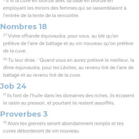
Il fit la cuve en bronze avec sa base en bronze en
employant les miroirs des femmes qui se rassemblaient à
l'entrée de la tente de la rencontre.
Nombres 18
27
Votre offrande équivaudra, pour vous, au blé qu'on
prélève de l'aire de battage et au vin nouveau qu'on prélève
de la cuve.
30
Tu leur diras : ‘Quand vous en aurez prélevé le meilleur, la
dîme équivaudra, pour les Lévites, au revenu tiré de l'aire de
battage et au revenu tiré de la cuve.
Job 24
11
Ils font de l'huile dans les domaines des riches, ils écrasent
le raisin au pressoir, et pourtant ils restent assoiffés.
Proverbes 3
10
Alors tes greniers seront abondamment remplis et tes
cuves déborderont de vin nouveau.