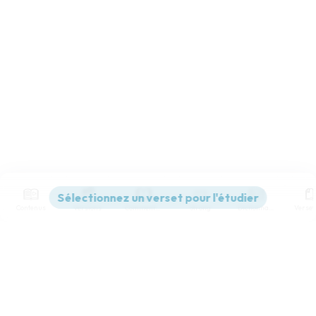
Contenus
Versions
Commentaires
Strong
Dictionnaire
Paramètres de lecture
Afficher les numéros de versets