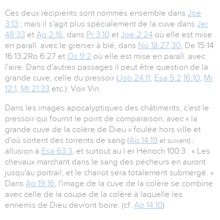
Ces deux récipients sont nommés ensemble dans
Joe
3:13
; mais il s'agit plus spécialement de la cuve dans
Jer
48:33
et
Ag 2:16
, dans
Pr 3:10
et
Joe 2:24
où elle est mise
en parall. avec le grenier à blé, dans
No 18:27
,
30
, De 15:14
16:13,2Ro 6:27 et
Os 9:2
où elle est mise en parall. avec
l'aire. Dans d'autres passages il peut être question de la
grande cuve, celle du pressoir (
Job 24:11
,
Esa 5:2
16:10
,
Mr
12:1
,
Mt 21:33
etc.). Voir Vin.
Dans les images apocalyptiques des châtiments, c'est le
pressoir qui fournit le point de comparaison, avec « la
grande cuve de la colère de Dieu » foulée hors ville et
d'où sortent des torrents de sang (
Ap 14:19
) ;
et suivant
allusion à
Esa 63:3
, et surtout au I er Hénoch 100:3 : « Les
chevaux marchant dans le sang des pécheurs en auront
jusqu'au poitrail, et le chariot sera totalement submergé. »
Dans
Ap 19:16
, l'image de la cuve de la colère se combine
avec celle de la coupe de la colère à laquelle les
ennemis de Dieu devront boire. (cf.
Ap 14:10
)