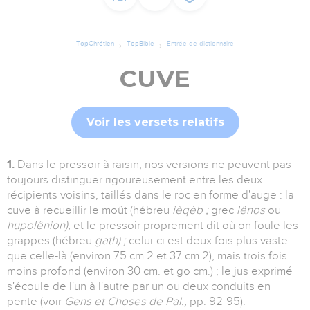
TopChrétien
TopBible
Entrée de dictionnaire
CUVE
Voir les versets relatifs
1.
Dans le pressoir à raisin, nos versions ne peuvent pas
toujours distinguer rigoureusement entre les deux
récipients voisins, taillés dans le roc en forme d'auge : la
cuve à recueillir le moût (hébreu
ièqèb ;
grec
lênos
ou
hupolênion),
et le pressoir proprement dit où on foule les
grappes (hébreu
gath) ;
celui-ci est deux fois plus vaste
que celle-là (environ 75 cm 2 et 37 cm 2), mais trois fois
moins profond (environ 30 cm. et go cm.) ; le jus exprimé
s'écoule de l'un à l'autre par un ou deux conduits en
pente (voir
Gens et Choses de Pal.,
pp. 92-95).